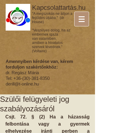
Kapcsolattartás.hu
"A megszokás ne álljon a
fejlődés útjába." (dr.
House)
"Veszélyes dolog, ha az
embernek igaza
van valamiben,
amiben a hivatalos
szervek tévednek."
(Voltaire)
Amennyiben kérdése van, kérem
forduljon szakértőnkhöz:
dr. Regász Mária
Tel:
+36-(30)-381-8350
derill@t-online.hu
Szülői felügyeleti jog
szabályozásáról
Csjt. 72. § (2) Ha a házasság 
felbontása vagy a gyermek 
elhelyezése iránti perben a 