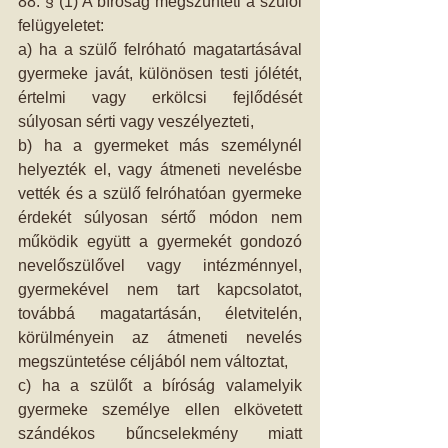
88. § (1) A bíróság megszünteti a szülői 
felügyeletet: 
a) ha a szülő felróható magatartásával 
gyermeke javát, különösen testi jólétét, 
értelmi vagy erkölcsi fejlődését 
súlyosan sérti vagy veszélyezteti, 
b) ha a gyermeket más személynél 
helyezték el, vagy átmeneti nevelésbe 
vették és a szülő felróhatóan gyermeke 
érdekét súlyosan sértő módon nem 
működik együtt a gyermekét gondozó 
nevelőszülővel vagy intézménnyel, 
gyermekével nem tart kapcsolatot, 
továbbá magatartásán, életvitelén, 
körülményein az átmeneti nevelés 
megszüntetése céljából nem változtat, 
c) ha a szülőt a bíróság valamelyik 
gyermeke személye ellen elkövetett 
szándékos bűncselekmény miatt 