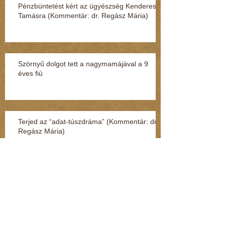
Pénzbüntetést kért az ügyészség Kenderesi
Tamásra (Kommentár: dr. Regász Mária)
Szörnyű dolgot tett a nagymamájával a 9
éves fiú
Terjed az “adat-túszdráma” (Kommentár: dr.
Regász Mária)
Így védheti meg magát a gyerek, ha
megtámadják az utcán vagy a suliban
(Kommentár: dr. Regász Mária)