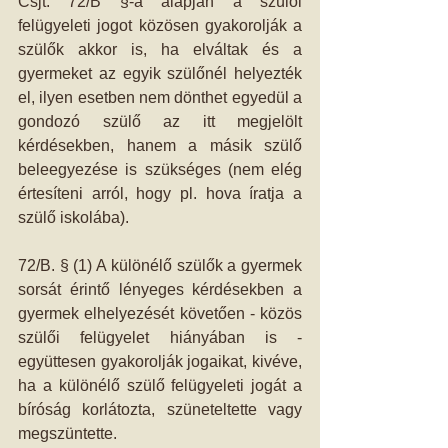
Csjt. 72/B §-a alapján a szülői 
felügyeleti jogot közösen gyakorolják a 
szülők akkor is, ha elváltak és a 
gyermeket az egyik szülőnél helyezték 
el, ilyen esetben nem dönthet egyedül a 
gondozó szülő az itt megjelölt 
kérdésekben, hanem a másik szülő 
beleegyezése is szükséges (nem elég 
értesíteni arról, hogy pl. hova íratja a 
szülő iskolába). 
72/B. § (1) A különélő szülők a gyermek 
sorsát érintő lényeges kérdésekben a 
gyermek elhelyezését követően - közös 
szülői felügyelet hiányában is - 
együttesen gyakorolják jogaikat, kivéve, 
ha a különélő szülő felügyeleti jogát a 
bíróság korlátozta, szüneteltette vagy 
megszüntette. 