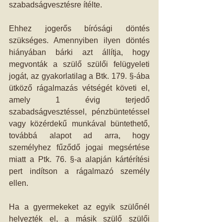
szabadságvesztésre ítélte. 
Ehhez jogerős bírósági döntés 
szükséges. Amennyiben ilyen döntés 
hiányában bárki azt állítja, hogy 
megvonták a szülő szülői felügyeleti 
jogát, az gyakorlatilag a Btk. 179. §-ába 
ütköző rágalmazás vétségét követi el, 
amely 1 évig terjedő 
szabadságvesztéssel, pénzbüntetéssel 
vagy közérdekű munkával büntethető, 
továbbá alapot ad arra, hogy 
személyhez fűződő jogai megsértése 
miatt a Ptk. 76. §-a alapján kártérítési 
pert indítson a rágalmazó személy 
ellen. 
Ha a gyermekeket az egyik szülőnél 
helyezték el, a másik szülő szülői 