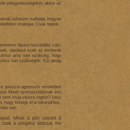
nló jellegzetességeket, akkor az
akoknál sohasem tudhatja, hogyan
kéletes stratégia. Csak tippek.
gmentem típusú hozzáállás cuki,
exek, ráadásul ezek az emberek
ásukhoz arra van szükség, hogy
vációra van szükségük. Ezt pedig
mi a passzív-agresszív emberben
ejezni. Minél nyomasztóbbnak érzi
rt nem hívja vissza rögtön? Lesz
t, hogy kísérje el a rokonokhoz,
nála van.
agad. Mivel a póz szerint ő
n csak a szegény áldozat. Ne