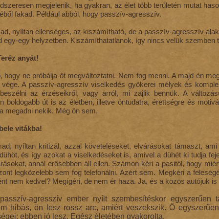
dszeresen megjelenik, ha gyakran, az élet több területén mutat haso
ből fakad. Például abból, hogy passzív-agresszív.
mad, nyíltan ellenséges, az kiszámítható, de a passzív-agresszív al
 egy-egy helyzetben. Kiszámíthatatlanok, így nincs velük szemben tö
 Teréz anyát!
b, hogy ne próbálja őt megváltoztatni. Nem fog menni. A majd én me
 vége. A passzív-agresszív viselkedés gyökerei mélyek és kompl
 beszélni az érzéseikről, vagy arról, mi zajlik bennük. A változ
an boldogabb út is az életben, illetve öntudatra, érettségre és moti
ja megadni nekik. Még ön sem.
bele vitákba!
mad, nyíltan kritizál, azzal követeléseket, elvárásokat támaszt, a
 dühöt, és így azokat a viselkedéseket is, amivel a dühét ki tudja f
rásokat, annál erősebben áll ellen. Számon kéri a pasitól, hogy mié
ont legközelebb sem fog telefonálni. Azért sem. Megkéri a feleségé
nt nem kedvel? Megígéri, de nem ér haza. Ja, és a közös autójuk is 
asszív-agresszív ember nyílt szembesítéskor egyszerűen t
 hibás, ön lesz rossz arc, amiért veszekszik. Ő egyszerűe
égei: ebben jó lesz. Egész életében gyakorolta.