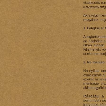
viselkedés ren
a személyiségé
Aki nyíltan tá
reagálnak majd
1. Felejtse el
A legfontosab
de csalódás a
ritkán tudnak
felismerjék, v
senki sem tud
2. Ne menjen 
Ha nyíltan tá
csak erősíti a
ezeket az elvá
mentsége, visz
akiket egyébké
Ráadásul a p
semmiben sem
legyenek kéts