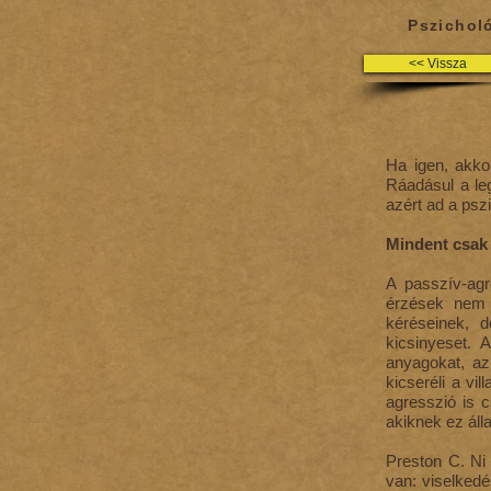
Pszichol
<< Vissza
<< Vissza
Ha igen, akko
Ráadásul a le
azért ad a psz
Mindent csak 
A passzív-agr
érzések nem k
kéréseinek, d
kicsinyeset. 
anyagokat, az
kicseréli a vi
agresszió is 
akiknek ez áll
Preston C. Ni
van: viselkedé