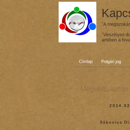
Kapcs
"A megszokás 
"Veszélyes d
amiben a hiva
Címlap
Polgári jog
Megsérti, aztán 
2014.02
Sákovics D