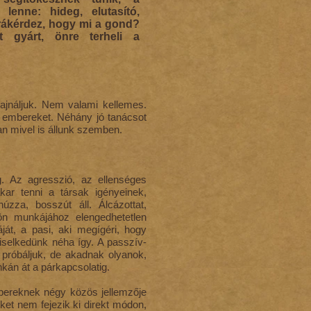
enne: hideg, elutasító,
 rákérdez, hogy mi a gond?
t gyárt, önre terheli a
Sajnáljuk. Nem valami kellemes.
 embereket. Néhány jó tanácsot
n mivel is állunk szemben.
g. Az agresszió, az ellenséges
kar tenni a társak igényeinek,
úzza, bosszút áll. Álcázottat,
ön munkájához elengedhetetlen
át, a pasi, aki megígéri, hogy
viselkedünk néha így. A passzív-
 próbáljuk, de akadnak olyanok,
nkán át a párkapcsolatig.
bereknek négy közös jellemzője
ket nem fejezik ki direkt módon,