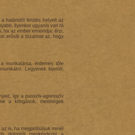
 határidőt felütés helyett az
nyabb. Ilyenkor ugyanis van rá
, ha az ember elmondja: érzi,
on erősíti a bizalmat az, hogy
 a munkatársa, érdemes tőle
munikálni. Legyenek kijelölt,
yeit, így a passzív-agresszív
lme a kifogások, mentségek
 az is, ha megpróbáljuk minél
öbb dologról megkérdezni a