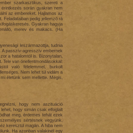
ember szarkasztikus, szereti a
ló érintkezés során gyakran nem
ulálni az embereket. Hajlamos az
. Feladataiban pedig jellemző rá
a kifogáskeresés. Gyakran hagyja
lenálló, merev és makacs. (Ha
yenesági leszármazottja, tudnia
lta. A passzív-agresszív embernek
zor a hatalomtól is. Bizonytalan,
lt. Tele van önellentmondásokkal:
stól való félelemmel, burkolt
llenséges. Nem lehet túl vidám a
 mi életünk sem mellette. Mégis,
megnézni, hogy nem aszituáció
 lehet, hogy simán csak elfoglalt
ódhat meg, érdemes tehát ezek
t személyes sértésnek vegyünk.
néz keresztül magán. A hiba nem
ólunk. Ha azonban valakinél egy