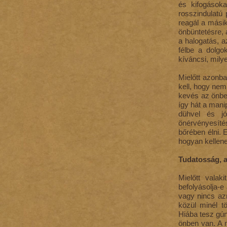
és kifogásoka
rosszindulatú
reagál a másik
önbüntetésre, 
a halogatás, a
félbe a dolgo
kíváncsi, mily
Mielőtt azonb
kell, hogy nem
kevés az önbec
így hát a mani
dühvel és jói
önérvényesítés
bőrében élni. 
hogyan kellene
Tudatosság, a
Mielőtt vala
befolyásolja-e
vagy nincs az
közül minél t
Hiába tesz gú
önben van. A 