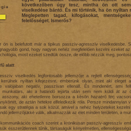
következőben úgy tesz, mintha ön ott sem l
ógia
viselkedése bántó. És mi történik, ha ön nyíltan
Meglepetten tagad, kifogásokat, mentségeke
felelősséget. Ismerős?
r ön is belefutott már a tipikus passzív-agresszív viselkedésbe. 
gnagyobb gond, hogy nagyon nehéz megfelelően kezelni ezeket az
ichológia, most ezeket szedtük össze, de előbb nézzük meg, pontosa
fű alatt
esszív viselkedés legfontosabb jellemzője a rejtett ellenségessé
erülnek nyíltan kifejezésre, emberünk olyan, mint aki eleget a
e valójában negatív, passzívan ellenáll. És mindenért, ami felh
A munkatárs, aki a határidő lejárta után sem nem küldi át az 
 asszony, aki ehetetlenre borsozza a későn hazaérő férj vacsoráj
llanykörtét, de aztán hetekre elfeledkezik róla. Persze mindannyian 
csak egy stratégia a sok közül, amivel a nehéz helyzeteket kezelni
andó jellemzőjükké válik, alkalmazzák az élet minden területén, a mu
 kommunikációs coach szerint a krónikusan passzív-agresszív em
sük ésszerűtlennek tűnik, társaságuk kényelmetlen, ellenségességü