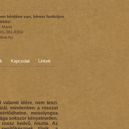
en kérdése van, kérem forduljon
nkhöz:
z Mária
(30)-381-8350
nline.hu
ok
Kapcsolat
Linkek
 valamit időre, nem teszi.
tizál, mindenben a rosszat
gsértődhetne, mosolyogva
asága sokszor kényelmetlen,
 rossz kedvű, hisztis. Az
segítőkésznek tűnik, a