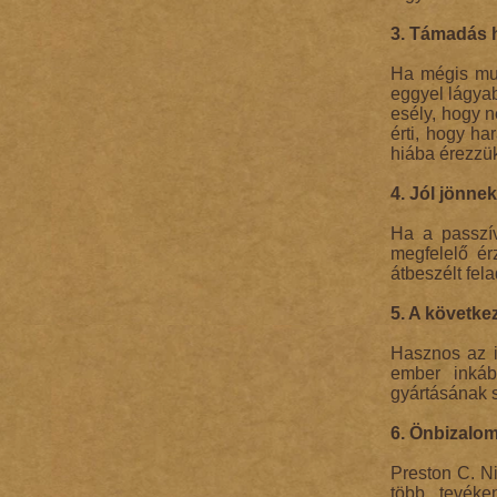
3. Támadás h
Ha mégis musz
eggyel lágyab
esély, hogy 
érti, hogy ha
hiába érezzük
4. Jól jönnek
Ha a passzív
megfelelő ér
átbeszélt fela
5. A követke
Hasznos az i
ember inkáb
gyártásának 
6. Önbizalom
Preston C. N
több tevéke