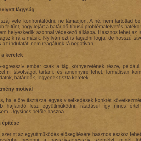
elyett lágyság
áj vele konfrontálódni, ne támadjon. A hé, nem tartottad be a
b feltűnt, hogy lejárt a határidő típusú problémafelvetés hatéko
nem helyezkedik azonnal védekező állásba. Hasznos lehet az is
ragszik rá a másik. Nyilván ezt is tagadni fogja, de hosszú táv
 az indulatát, nem reagálunk rá negatívan.
 a keretek
-agresszív ember csak a tág környezetének része, például
zelmi távolságot tartani, és amennyire lehet, formálisan kom
datok, határidők, legyenek tiszta keretek.
zmény motivál
s, ha előre tisztázza egyes viselkedések konkrét következmén
b hajlandó lesz együttműködni, ráadásul így nincs érte
sem. Úgysincs belőle haszna.
 építése
i szerint az együttműködés elősegítésére hasznos eszköz lehet
nységbe bevonni a passzív-agresszív személyt, minél t