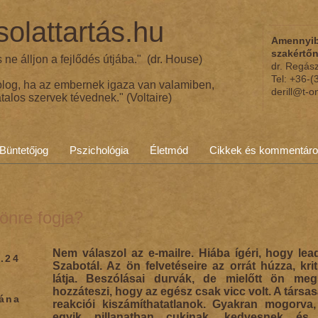
olattartás.hu
Amennyib
szakértő
ne álljon a fejlődés útjába." (dr. House)
dr. Regás
Tel: +36-
olog, ha az embernek igaza van valamiben,
derill@t-o
talos szervek tévednek." (Voltaire)
Büntetőjog
Pszichológia
Életmód
Cikkek és kommentár
önre fogja?
Nem válaszol az e-mailre. Hiába ígéri, hogy lead
.24
Szabotál. Az ön felvetéseire az orrát húzza, kri
látja. Beszólásai durvák, de mielőtt ön me
hozzáteszi, hogy az egész csak vicc volt. A társ
iána
reakciói kiszámíthatatlanok. Gyakran mogorva,
egyik pillanatban cukinak, kedvesnek és 