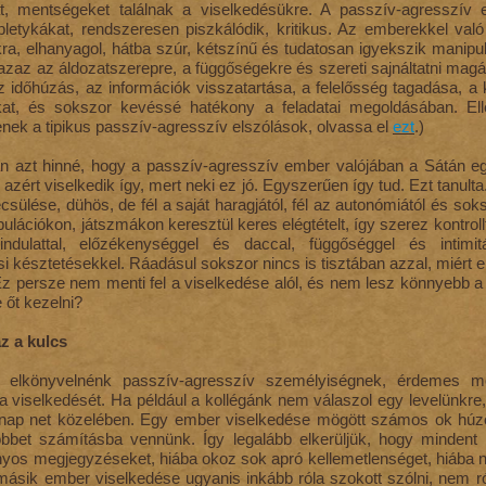
t, mentségeket találnak a viselkedésükre. A passzív-agresszív 
 pletykákat, rendszeresen piszkálódik, kritikus. Az emberekkel va
ra, elhanyagol, hátba szúr, kétszínű és tudatosan igyekszik manip
azaz az áldozatszerepre, a függőségekre és szereti sajnáltatni magát
z időhúzás, az információk visszatartása, a felelősség tagadása, 
kat, és sokszor kevéssé hatékony a feladatai megoldásában. El
enek a tipikus passzív-agresszív elszólások, olvassa el
ezt
.)
an azt hinné, hogy a passzív-agresszív ember valójában a Sátán eg
 azért viselkedik így, mert neki ez jó. Egyszerűen így tud. Ezt tanu
sülése, dühös, de fél a saját haragjától, fél az autonómiától és soks
pulációkon, játszmákon keresztül keres elégtételt, így szerez kontrol
ndulattal, előzékenységgel és daccal, függőséggel és intimitá
i késztetésekkel. Ráadásul sokszor nincs is tisztában azzal, miért e
Ez persze nem menti fel a viselkedése alól, és nem lesz könnyebb a
 őt kezelni?
z a kulcs
kit elkönyvelnénk passzív-agresszív személyiségnek, érdemes 
 a viselkedését. Ha például a kollégánk nem válaszol egy levelünkre,
nap net közelében. Egy ember viselkedése mögött számos ok húz
öbbet számításba vennünk. Így legalább elkerüljük, hogy minden
nyos megjegyzéseket, hiába okoz sok apró kellemetlenséget, hiába 
másik ember viselkedése ugyanis inkább róla szokott szólni, nem r