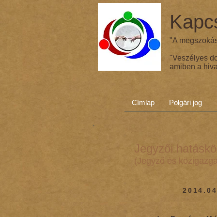
Kapcs
"A megszokás 
"Veszélyes d
amiben a hiva
Címlap
Polgári jog
Jegyzői hatáskö
(Jegyző és közigazga
2014.04