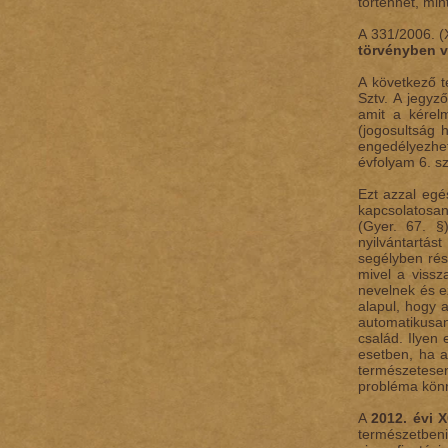
történhet, mint
A 331/2006. (
törvényben v
A következő te
Sztv. A jegyz
amit a kérelm
(jogosultság h
engedélyezhet
évfolyam 6. 
Ezt azzal egés
kapcsolatosan
(Gyer. 67. §
nyilvántartá
segélyben rés
mivel a vissz
nevelnek és e
alapul, hogy 
automatikusan
család. Ilyen 
esetben, ha a
természetesen
probléma könn
A
2012. évi X
természetben