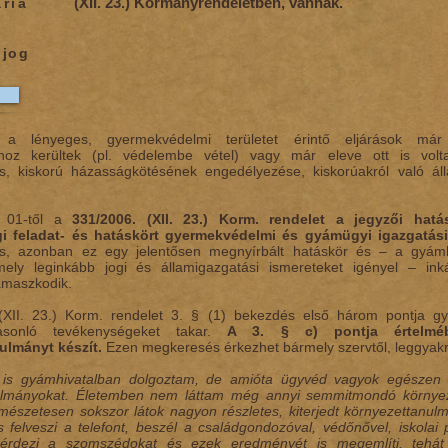
(XII. 23.) Kormányrendeletben, vannak.
ria
djog
ag a lényeges, gyermekvédelmi területet érintő eljárások má
ihoz kerültek (pl. védelembe vétel) vagy már eleve ott is volt
tás, kiskorú házasságkötésének engedélyezése, kiskorúakról való á
r 01-től a
331/2006. (XII. 23.) Korm. rendelet a jegyzői hatá
i feladat- és hatáskört gyermekvédelmi és gyámügyi igazgatá
 is, azonban ez egy jelentősen megnyírbált hatáskör és – a gyámhi
mely leginkább jogi és államigazgatási ismereteket igényel – inká
ámaszkodik.
(XII. 23.) Korm. rendelet 3. § (1) bekezdés első három pontja gy
asonló tevékenységeket takar.
A 3. § c) pontja értelmé
ulmányt készít.
Ezen megkeresés érkezhet bármely szervtől, leggyakra
is gyámhivatalban dolgoztam, de amióta ügyvéd vagyok egészen 
ulmányokat. Életemben nem láttam még annyi semmitmondó környeze
mészetesen sokszor látok nagyon részletes, kiterjedt környezettanulm
s felveszi a telefont, beszél a családgondozóval, védőnővel, iskolai p
rdezi a szomszédokat és ezek eredményét is megemlíti, tehát 