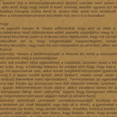
hát ilyenkor (ha a környezettanulmányt készítő személy nem ismer
t adni arról, hogy hogy nézett ki ezen személy, később ugyanis ezt neh
általában hónapok múlva derül ki, amikor már senki sem emlékszik
kkor a környezettanulmányt készítette már nincs is a hivatalban.
 hogy:
 ne egyedül menjen ki, hiszen előfordulhat, hogy akár az élete is
cselekmény miatt többszörösen elítélt személy családjához megy ki, va
mányt készítenie (ezért is érdemes előre tájékozódni, hogy mit várnak 
lkerülheti azt is, hogy megpróbálják megvesztegetni annak
mány készüljön, vagy csak ha nem szimpatikus az amit leírt, akkor azt 
t pénzt.
személyt, hanem a lakókörnyezetét is keresse fel, tehát a szomszédo
nek ismerték meg a szomszédjukat.
don sok esetben előre egyeztetnek a családdal, azonban ezzel a kö
aki tudja, hogy a hatóság felkeresi és például attól függ, hogy kap-e 
gy mit tapasztalnak nála, akkor ennek megfelelő környezetet igyekszik
 még ő is képes rendet tartani, tehát kitakarít, rendet csinál, netán 
l. tartásdíj felemelése iránti eljárásokban). Természetesen az egyezt
szna van, hiszen így bizonyosan nem kell többször mennie, azonban 
 igazán lelkiismeretesen kíván eljárni, akkor váratlanul keresi fel
környezetet láthat. Azon „előnyhöz” képest, hogy bizonyosan otthon
egy megrendezett környezet alapján nehéz jó döntést hozni.
lakásban tartózkodó személyek személyazonosságát tisztázza é
a lakásban (pl. csak látogatók, vagy épp ott is élnek), a gyermekek 
tézménybe (az kevés, hogy járnak iskolába, óvodába, fontos a pontos 
golásra utaló jelek (ami nem biztos, hogy fizikális, lehet, hogy érzelm