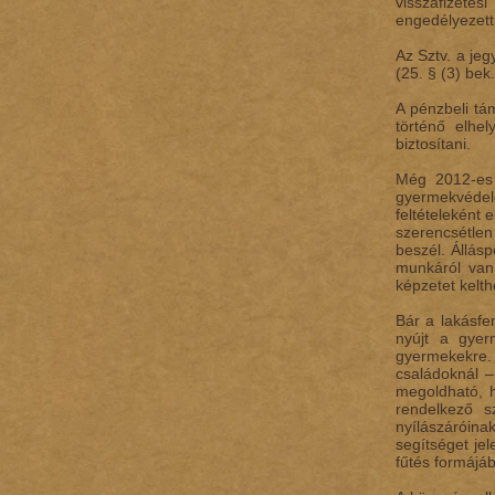
visszafizetés
engedélyezett f
Az Sztv. a jeg
(25. § (3) bek
A pénzbeli tá
történő elhe
biztosítani.
Még 2012-es 
gyermekvédel
feltételeként
szerencsétlen
beszél. Állás
munkáról van 
képzetet kelth
Bár a lakásf
nyújt a gyer
gyermekekre.
családoknál –
megoldható, 
rendelkező s
nyílászáróin
segítséget je
fűtés formájá