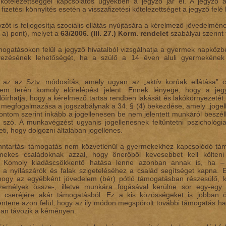
i kötelezettséggel kapcsolatos ügyekben a jegyző jár el. A jegyző álta
izetési könnyítés esetén a visszafizetési kötelezettséget a jegyző felé ke
yzőt is feljogosítja szociális ellátás nyújtására a kérelmező jövedelmé
. a) pont), melyet a
63/2006. (III. 27.) Korm. rendelet
szabályai szerint 
mogatásokon felül a jegyző hivatalból vizsgálhatja a gyermek napközbe
lyezésének lehetőségét, ha a szülő a 14 éven aluli gyermekének
az az Sztv. módosítás, amely ugyan az „aktív korúak ellátása” cí
em terén komoly előrelépést jelent. Ennek lényege, hogy a jegy
 előírhatja, hogy a kérelmező tartsa rendben lakását és lakókörnyeze
 megfogalmazása a jogszabálynak a 34. § (4) bekezdése, amely „joge
pontom szerint inkább a jogellenesen be nem jelentett munkáról beszél
szó. A munkavégzést ugyanis jogellenesnek feltűntetni pszichológi
eti, hogy dolgozni általában jogellenes.
enntartási támogatás nem közvetlenül a gyermekekhez kapcsolódó tá
mekes családoknak azzal, hogy önerőből kevesebbet kell költeni
 Komoly kiadáscsökkentő hatása lenne azonban annak is, ha –
 a nyílászárók és falak szigeteléséhez a család segítséget kapna. 
hogy az egyébként jövedelem (bér) pótló támogatásban részesülő, 
zemélyek össze-, illetve munkára fogásával kerülne sor egy-egy „
ak cseréjére akár támogatásból. Ez a kis közösségeket is jobban 
lentene azon felül, hogy az ily módon megspórolt további támogatás h
ban távozik a kéményen.