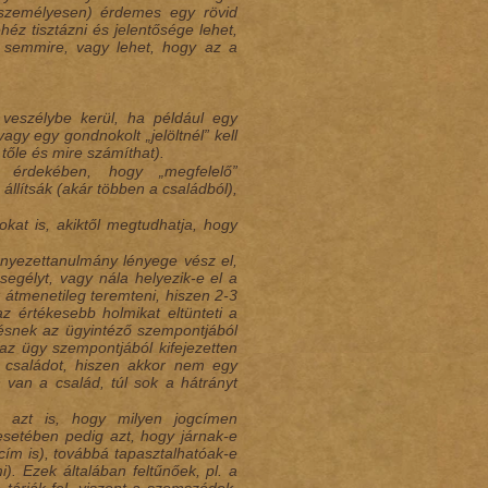
i személyesen) érdemes egy rövid
éz tisztázni és jelentősége lehet,
 semmire, vagy lehet, hogy az a
 veszélybe kerül, ha például egy
gy egy gondnokolt „jelöltnél” kell
tőle és mire számíthat).
 érdekében, hogy „megfelelő”
állítsák (akár többen a családból),
kat is, akiktől megtudhatja, hogy
rnyezettanulmány lényege vész el,
segélyt, vagy nála helyezik-e el a
 átmenetileg teremteni, hiszen 2-3
az értékesebb holmikat eltünteti a
etésnek az ügyintéző szempontjából
az ügy szempontjából kifejezetten
 a családot, hiszen akkor nem egy
 van a család, túl sok a hátrányt
s azt is, hogy milyen jogcímen
esetében pedig azt, hogy járnak-e
cím is), továbbá tapasztalhatóak-e
i). Ezek általában feltűnőek, pl. a