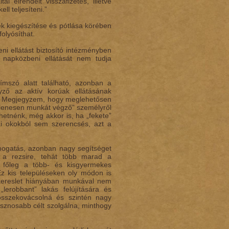
l elrendelt visszafizetés, illetve
ll teljesíteni.”
nek kiegészítése és pótlása körében
folyósíthat.
ni ellátást biztosító intézményben
 napközbeni ellátását nem tudja
mszó alatt található, azonban a
ző az aktív korúak ellátásának
tét. Megjegyzem, hogy meglehetősen
llenesen munkát végző” személyről
hetnénk, még akkor is, ha „fekete”
ai okokból sem szerencsés, azt a
mogatás, azonban nagy segítséget
 a rezsire, tehát több marad a
 főleg a több- és kisgyermekes
Ez kis településeken oly módon is
kereslet hiányában munkával nem
lerobbant” lakás felújítására és
összekovácsolná és szintén nagy
asznosabb célt szolgálna, minthogy