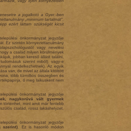
ármazik, vagy ilyen környezetben
denesetre a jogalkotó a Gyer.-ben
ezettanulmány „minimum tartalmát”,
pp ezért láttam szükségét kicsit
települési önkormányzat jegyzője
át. Ez szintén környezettanulmány
lapszichológustól vagy nevelési
, hogy a család milyen körülmények
ájuk, jobban kereső állást találni,
 tudomásuk szerint miből), vagy-e
ánnyal rendelkezhetnek). Az egyik
a van, de mivel az általa kitöltött
ona, több tízmilliós összegben és
értékpapírja, ő meg laikusként nem
települési önkormányzat jegyzője
mek, nagykorúvá vált gyermek
 történhet, mint amit már fentebb
szülős család, rossz lakáshelyzet,
települési önkormányzat jegyzője
 szerint)
. Ez is hasonló módon