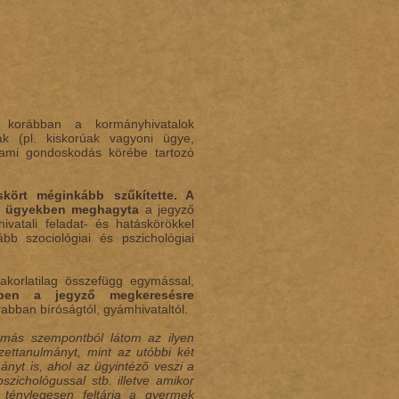
r korábban a kormányhivatalok
ak (pl. kiskorúak vagyoni ügye,
llami gondoskodás körébe tartozó
skört méginkább szűkítette. A
si ügyekben meghagyta
a jegyző
vatali feladat- és hatáskörökkel
bb szociológiai és pszichológiai
akorlatilag összefügg egymással,
ben a jegyző megkeresésre
bban bíróságtól, gyámhivataltól.
más szempontból látom az ilyen
ttanulmányt, mint az utóbbi két
ányt is, ahol az ügyintéző veszi a
szichológussal stb. illetve amikor
ténylegesen feltárja a gyermek