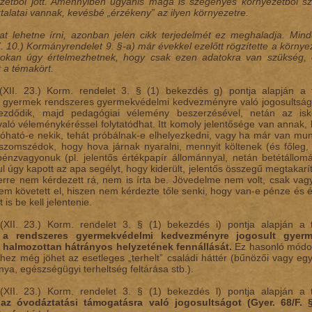
zetből jött. Amennyiben ugyanis maga is szegényes környezetből sz
talatai vannak, kevésbé „érzékeny” az ilyen környezetre.
at lehetne írni, azonban jelen cikk terjedelmét ez meghaladja. Min
X. 10.) Kormányrendelet 9. §-a) már évekkel ezelőtt rögzítette a körny
sokan úgy értelmezhetnek, hogy csak ezen adatokra van szükség, é
t a témakört.
(XII. 23.) Korm. rendelet 3. § (1) bekezdés g) pontja alapján a 
a gyermek rendszeres gyermekvédelmi kedvezményre való jogosultság
kezdődik, majd pedagógiai vélemény beszerzésével, netán az isko
való véleménykéréssel folytatódhat. Itt komoly jelentősége van annak
lróható-e nekik, tehát próbálnak-e elhelyezkedni, vagy ha már van munk
szomszédok, hogy hova járnak nyaralni, mennyit költenek (és főleg,
pénzvagyonuk (pl. jelentős értékpapír állománnyal, netán betétállom
 úgy kapott az apa segélyt, hogy kiderült, jelentős összegű megtakarítás
rre nem kérdezett rá, nem is írta be. Jövedelme nem volt, csak vagy
em követett el, hiszen nem kérdezte tőle senki, hogy van-e pénze és 
 is be kell jelentenie.
(XII. 23.) Korm. rendelet 3. § (1) bekezdés i) pontja alapján a 
a a rendszeres gyermekvédelmi kedvezményre jogosult gyer
 halmozottan hátrányos helyzetének fennállását.
Ez hasonló módon
hhez még jöhet az esetleges „terhelt” családi háttér (bűnözői vagy egy
ya, egészségügyi terheltség feltárása stb.).
(XII. 23.) Korm. rendelet 3. § (1) bekezdés l) pontja alapján a 
 az óvodáztatási támogatásra való jogosultságot (Gyer. 68/F. §