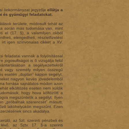
lési önkormányzat jegyzője
ellátja a
 és gyámügyi feladatokat.
látások területe, módosult tehát az
álata során más tudomása van, mint
ti el (17. §), a valamilyen okból
theti, elengedheti, részletfizetést
 írt igen színvonalas cikket a XV.
si feladatai vannak a folyósítással
jogosultságot is ő vizsgálja felül
vántartásában a segélyezettekről
alád vagy személy milyen összegű
és esetén „duplán” kapjon segélyt,
ermeket nagyon kevés jövedelemből
léma forrása sajnálatos módon azon
tehát elköltözés esetén nem küldik
 tudomásuk, hogy hova költözött a
fogva megszűntetik a segélyt. Ilyen
en „próbálnak szerencsét” másutt,
lőző lakóhelyükön megszűnt. Ezen
szerzésének sincs akadálya.
kerülő, az Szt. szerinti pénzbeli és
évő, az Sztv. 17. §-a szerinti