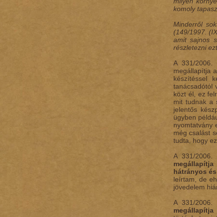
milyen környe
komoly tapasz
Minderről sok
(149/1997. (I
amit sajnos 
részletezni ez
A 331/2006. 
megállapítja 
készítéssel 
tanácsadótól 
közt él, ez fe
mit tudnak a 
jelentős kész
ügyben például
nyomtatvány e
még csalást s
tudta, hogy ezt
A 331/2006. 
megállapítj
hátrányos és
leírtam, de e
jövedelem hián
A 331/2006. 
megállapítja