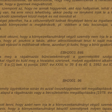
szahúzódóbbak, de előfordulhat, hogy még szakemberek is nehezen t
ják, hogy a gyermek megváltozott.
s szempont az, hogy ne annak higgyenek, akit épp hallgatnak, tehát m
g van, ha erre nincs lehetőség, akkor pedig ne tényként írják le a h
ózkodó személyek közül melyik és mit mondott el.
get jelenthet, ha a célszemélytől tudnak fényképet kérni az ingatlanr
gabb környezetet is megkérdezik, pl. vidéken a falu kocsmáját, 
t.
kott okozni, hogy a környezettanulmányt végző személy nem írja le a va
a, hogy pl. piszkos a lakás, akkor attrocitásoknak teszi ki saját ma
tt eljárást is indíthatnak ellene, azonban jó tudni, hogy a bírói gyakorl
EBH2003. 846
ja meg a rágalmazás bűncselekményét a gyermekjóléti szolgá
kat rögzít és küld meg a hivatalos szervnek, melyek egyébként alkalm
7. §-a (1) bek. k) pontja, 1997. évi XXXI. tv. 39. § és 40. §, 1992. évi XXX
BH2001. 96
zemély ügyintézése során és azzal összefüggésben tett megállapításo
alapul a rágalmazás vagy a becsületsértés megállapítására [1978. évi 
ott lenni, hogy azért nem írja le a környezettanulmányt végző szemé
nis, hogy a környezettanulmányt készítő személynek milyen tapas