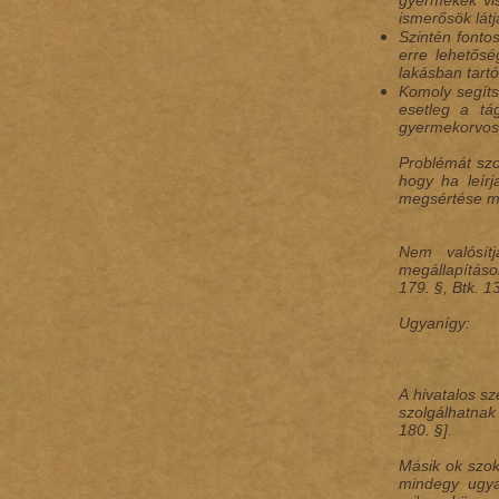
gyermekek vis
ismerősök lát
Szintén fonto
erre lehetősé
lakásban tart
Komoly segítsé
esetleg a tá
gyermekorvos
Problémát szo
hogy ha leírj
megsértése mia
Nem valósít
megállapításo
179. §, Btk. 13
Ugyanígy:
A hivatalos s
szolgálhatnak 
180. §].
Másik ok szok
mindegy ugya