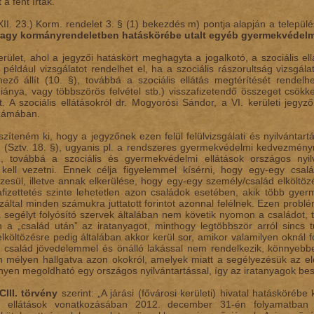
 a fent írtak.
XII. 23.) Korm. rendelet 3. § (1) bekezdés m) pontja alapján a telepü
agy kormányrendeletben hatáskörébe utalt egyéb gyermekvédelmi
rület, ahol a jegyzői hatáskört meghagyta a jogalkotó, a szociális el
ő például vizsgálatot rendelhet el, ha a szociális rászorultság vizsg
ező állít (10. §), továbbá a szociális ellátás megtérítését rendelhe
iánya, vagy többszörös felvétel stb.) visszafizetendő összeget csökken
. A szociális ellátásokról dr. Mogyorósi Sándor, a VI. kerületi jegyző
számában.
zíteném ki, hogy a jegyzőnek ezen felül felülvizsgálati és nyilvántartá
 (Sztv. 18. §), ugyanis pl. a rendszeres gyermekvédelmi kedvezményre 
), továbbá a szociális és gyermekvédelmi ellátások országos nyil
st kell vezetni. Ennek célja figyelemmel kísérni, hogy egy-egy cs
zesül, illetve annak elkerülése, hogy egy-egy személy/család elköltöz
afizettetés szinte lehetetlen azon családok esetében, akik több gy
záltal minden számukra juttatott forintot azonnal felélnek. Ezen prob
a segélyt folyósító szervek általában nem követik nyomon a családot, 
 a „család után” az iratanyagot, minthogy legtöbbször arról sincs
elköltözésre pedig általában akkor kerül sor, amikor valamilyen oknál 
 család jövedelemmel és önálló lakással nem rendelkezik, könnyebb
 mélyen hallgatva azon okokról, amelyek miatt a segélyezésük az e
yen megoldható egy országos nyilvántartással, így az iratanyagok be
CIII. törvény
szerint: „A járási (fővárosi kerületi) hivatal hatáskörébe 
i ellátások vonatkozásában 2012. december 31-én folyamatban l