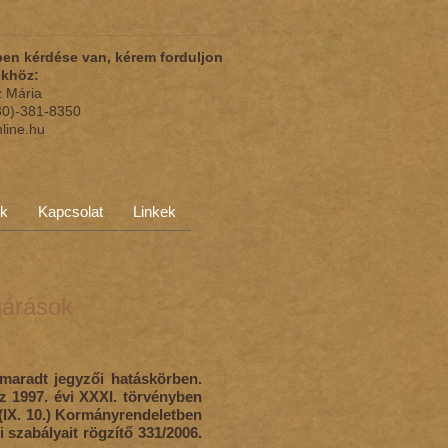
en kérdése van, kérem forduljon
nkhöz:
z Mária
(30)-381-8350
nline.hu
ok
Kapcsolat
Linkek
járások
 maradt jegyzői hatáskörben.
az 1997. évi XXXI. törvényben
 (IX. 10.) Kormányrendeletben
 szabályait rögzítő 331/2006.