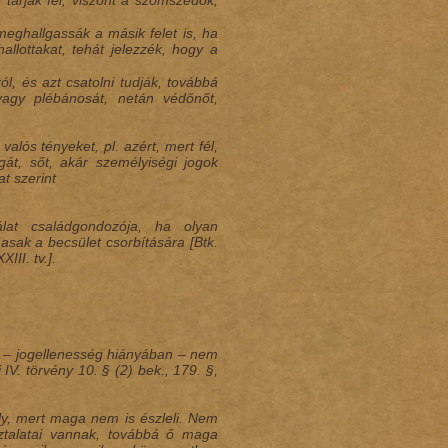
árják fel, viszont a szomszédok,
eghallgassák a másik felet is, ha
allottakat, tehát jelezzék, hogy a
ól, és azt csatolni tudják, továbbá
vagy plébánosát, netán védőnőt,
lós tényeket, pl. azért, mert fél,
gát, sőt, akár személyiségi jogok
at szerint
lat családgondozója, ha olyan
asak a becsület csorbítására [Btk.
III. tv.].
k – jogellenesség hiányában – nem
IV. törvény 10. § (2) bek., 179. §,
ly, mert maga nem is észleli. Nem
ztalatai vannak, továbbá ő maga