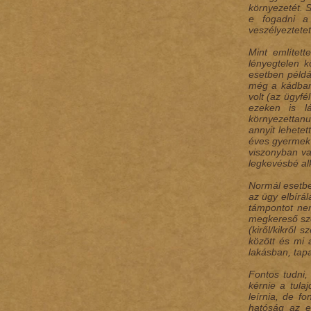
környezetét. 
e fogadni a
veszélyeztetet
Mint említet
lényegtelen k
esetben példáu
még a kádban 
volt (az ügyfé
ezeken is lá
környezettanu
annyit lehete
éves gyermek 
viszonyban van
legkevésbé al
Normál esetbe
az ügy elbírá
támpontot nem
megkereső szer
(kiről/kikről
között és mi 
lakásban, tapa
Fontos tudni,
kérnie a tula
leírnia, de f
hatóság az e