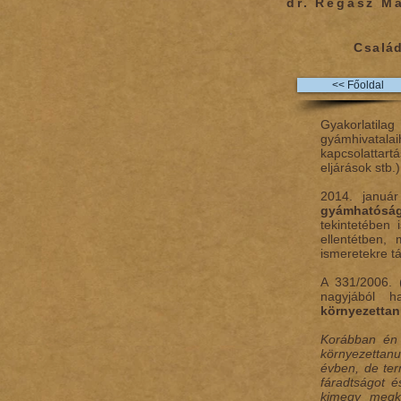
dr. Regász Má
Csalá
<< Főoldal
Gyakorlatil
gyámhivatala
kapcsolattar
eljárások stb.)
2014. januá
gyámhatóság
tekintetében
ellentétben, 
ismeretekre t
A 331/2006. 
nagyjából h
környezettan
Korábban én 
környezettan
évben, de ter
fáradtságot é
kimegy megké