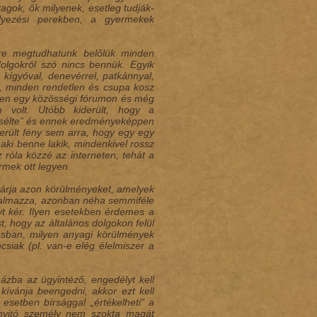
agok, ők milyenek, esetleg tudják-
lyezési perekben, a gyermekek
yire megtudhatunk belőlük minden
dolgokról szó nincs bennük. Egyik
, kígyóval, denevérrel, patkánnyal,
, minden rendetlen és csupa kosz
rneten egy közösségi fórumon és még
n volt. Utóbb kiderült, hogy a
lmesélte” és ennek eredményeképpen
erült fény sem arra, hogy egy egy
aki benne lakik, mindenkivel rossz
z róla közzé az interneten, tehát a
rmek ott legyen.
tárja azon körülményeket, amelyek
talmazza, azonban néha semmiféle
t kér. Ilyen esetekben érdemes a
t, hogy az általános dolgokon felül
kásban, milyen anyagi körülmények
csiak (pl. van-e elég élelmiszer a
ázba az ügyintéző, engedélyt kell
kívánja beengedni, akkor ezt kell
 esetben bírsággal „értékelheti” a
 nyitó személy nem szokta magát