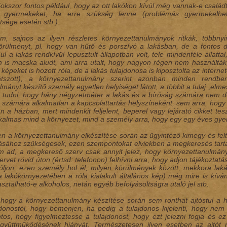
Sokszor fontos például, hogy az ott lakókon kívül még vannak-e családt
 gyermekeket, ha erre szükség lenne (problémás gyermekelhe
tsége esetén stb.).
tem, sajnos az ilyen részletes környezettanulmányok ritkák, többn
örülményt, pl. hogy van hűtő és porszívó a lakásban, de a fontos 
l a lakás rendkívül lepusztult állapotban volt, tele mindenféle állattal
is macska aludt, ami arra utalt, hogy nagyon régen nem használták
l képeket is hozott róla, de a lakás tulajdonosa is kiposztolta az inte
tszott), a környezettanulmány szerint azonban minden rendbe
lmányt készítő személy egyetlen helyiséget látott, a többit a tulaj „e
tt tudni, hogy hány négyzetméter a lakás és a bíróság számára nem d
számára alkalmatlan a kapcsolattartás helyszíneként, sem arra, hogy 
 a házban, mert mindenkit feljelent, beperel vagy lejárató cikket tes
kalmas mind a környezet, mind a személy arra, hogy egy egy éves gye
n a környezettanulmány elkészítése során az ügyintéző kimegy és fel
lásához szükségesek, ezen szempontokat elviekben a megkeresés tar
 ad, a megkereső szerv csak annyit jelez, hogy környezettanulmány
vet rövid úton (értsd: telefonon) felhívni arra, hogy adjon tájékoztatás
 szóljon, ezen személy hol él, milyen körülmények között, mekkora la
a lakókörnyezetében a róla kialakult általános kép) még mire is kíván
sztalható-e alkoholos, netán egyéb befolyásoltságra utaló jel stb.
 hogy a környezettanulmány készítése során sem ronthat ajtóstul a h
jdonostól, hogy bemenjen, ha pedig a tulajdonos kijelenti, hogy nem 
ontos, hogy figyelmeztesse a tulajdonost, hogy ezt jelezni fogja és ez
gyüttműködésének hiányát. Természetesen ilyen esetben az ajtót