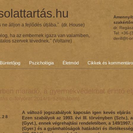
olattartás.hu
Amennyib
szakértő
ne álljon a fejlődés útjába." (dr. House)
dr. Regás
Tel: +36-
olog, ha az embernek igaza van valamiben,
derill@t-o
talos szervek tévednek." (Voltaire)
Büntetőjog
Pszichológia
Életmód
Cikkek és kommentár
rben maradó, a gyermekvédelmet érintő el
tás c. folyórat 2014/1. számában)
A változó jogszabályok kapcsán igen kevés eljárás
.28
Ezen szabályok az 1993. évi III. törvényben (Sztv.), 
(Gyvt.), ennek végrehajtási rendeletében, a 149/1997.
(Gyer.) és a gyámhatóságok hatásköri és illetékességi