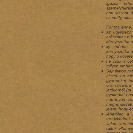
igazolni, te
személyleírás
ami viszont 
személy, aki a
Fontos lenne,
az ügyintéző
erőszakos bűn
környezettanul
ily módon e
környezettanul
hogy ő követel
ne csak a cél
milyen ember
Sajnálatos mó
hiszen ha val
gyermeket, ho
órai tartamra
látókörből (p
gyakorlati ha
hátrányos. Ha
megrendezett 
jelent, hogy 
lehetőleg a 
tartózkodnak 
valamilyen in
rajtuk elhanya