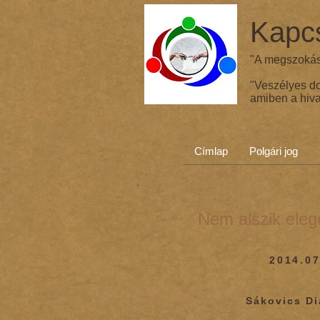
Kapcs
"A megszokás 
"Veszélyes d
amiben a hiva
Címlap
Polgári jog
Nem alszik eleg
2014.07
Sákovics D