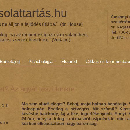
olattartás.hu
Amennyib
szakértő
ne álljon a fejlődés útjába." (dr. House)
dr. Regás
Tel: +36-
olog, ha az embernek igaza van valamiben,
derill@t-o
talos szervek tévednek." (Voltaire)
Büntetőjog
Pszichológia
Életmód
Cikkek és kommentár
et? Az agyát teszi tönkre
Ma sem aludt eleget? Sebaj, majd holnap bepótolja. 
.13
holnapután. Esetleg a hétvégén. Mit számít? Kicsi
kevésbé hatékony, fáj a feje, ingerlékenyebb. Ennyi. 
24 óra, annyi a dolog – mi másból csípnénk le, mint a
iana
közben elképesztően nagy baromság.