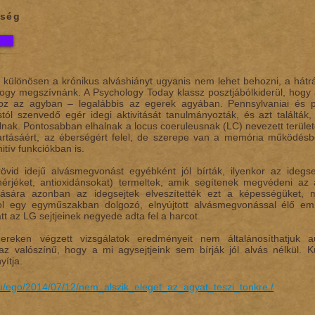
zség
, különösen a krónikus alváshiányt ugyanis nem lehet behozni, a hát
ogy megszívnánk. A Psychology Today klassz posztjábólkiderül, hogy
oz az agyban – legalábbis az egerek agyában. Pennsylvaniai és pe
ól szenvedő egér idegi aktivitását tanulmányozták, és azt találták, 
lnak. Pontosabban elhalnak a locus coeruleusnak (LC) nevezett területen
tartásáért, az éberségért felel, de szerepe van a memória működés
itív funkciókban is.
övid idejű alvásmegvonást egyébként jól bírták, ilyenkor az idegs
hérjéket, antioxidánsokat) termeltek, amik segítenek megvédeni az
tására azonban az idegsejtek elveszítették ezt a képességüket, m
ol egy egyműszakban dolgozó, elnyújtott alvásmegvonással élő embe
tt az LG sejtjeinek negyede adta fel a harcot.
reken végzett vizsgálatok eredményeit nem általánosíthatjuk 
az valószínű, hogy a mi agysejtjeink sem bírják jól alvás nélkül.
yítja.
.hu/ego/2014/07/12/nem_alszik_eleget_az_agyat_teszi_tonkre./