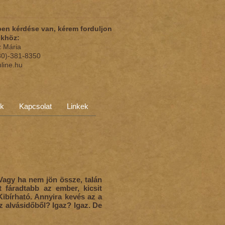
en kérdése van, kérem forduljon
nkhöz:
z Mária
(30)-381-8350
nline.hu
ok
Kapcsolat
Linkek
Vagy ha nem jön össze, talán
t fáradtabb az ember, kicsit
Kibírható. Annyira kevés az a
z alvásidőből? Igaz? Igaz. De