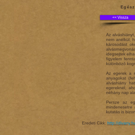
Egés
<< Vissza
Az alváshiányt
nem anélkül, h
károsodást ok
alvásmegvonást
idegsejtek elha
figyelem fenn
különböző kogn
Az egerek a r
anyagokat (fe
alváshiány ha
egereknél, ah
néhány nap ala
Persze az ege
mindenesetre 
kutatás is bizon
Eredeti Cikk:
http://divany