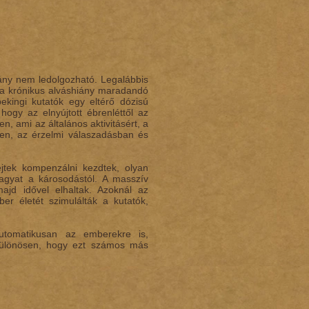
rány nem ledolgozható. Legalábbis
 a krónikus alváshiány maradandó
kingi kutatók egy eltérő dózisú
hogy az elnyújtott ébrenléttől az
, ami az általános aktivitásért, a
ben, az érzelmi válaszadásban és
ejtek kompenzálni kezdtek, olyan
 agyat a károsodástól. A masszív
ajd idővel elhaltak. Azoknál az
r életét szimulálták a kutatók,
automatikusan az emberekre is,
 Különösen, hogy ezt számos más