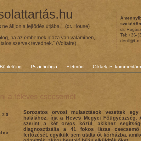
olattartás.hu
Amennyib
szakértő
ne álljon a fejlődés útjába." (dr. House)
dr. Regás
Tel: +36-
olog, ha az embernek igaza van valamiben,
derill@t-o
talos szervek tévednek." (Voltaire)
Büntetőjog
Pszichológia
Életmód
Cikkek és kommentár
ni a féléves csecsemőt
Sorozatos orvosi mulasztások vezettek eg
.20
halálához, írja a Heves Megyei Főügyészség.
szerint a két orvos közül, akikhez segítség
diagnosztizálta a 41 fokos lázas csecsemő é
ndex
fertőzését, egyikük sem utalta őt kórházba, amik
odavitték, akkor beutaló híján elküldték őket.