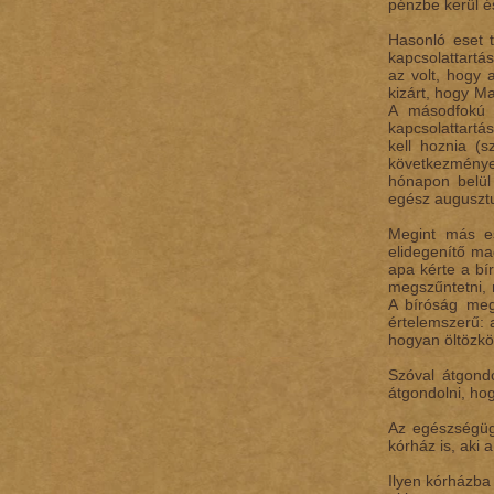
pénzbe kerül é
Hasonló eset 
kapcsolattartá
az volt, hogy 
kizárt, hogy M
A másodfokú b
kapcsolattartá
kell hoznia (
következménye
hónapon belül
egész augusztu
Megint más es
elidegenítő ma
apa kérte a bír
megszűntetni, m
A bíróság megk
értelemszerű: 
hogyan öltözkö
Szóval átgondo
átgondolni, ho
Az egészségüg
kórház is, aki
Ilyen kórházb