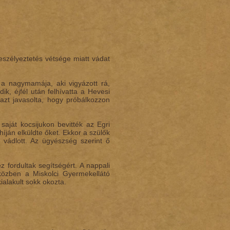
eszélyeztetés vétsége miatt vádat
, a nagymamája, aki vigyázott rá,
ik, éjfél után felhívatta a Hevesi
 azt javasolta, hogy próbálkozzon
aját kocsijukon bevitték az Egri
íján elküldte őket. Ekkor a szülők
 vádlott. Az ügyészség szerint ő
z fordultak segítségért. A nappali
közben a Miskolci Gyermekellátó
alakult sokk okozta.