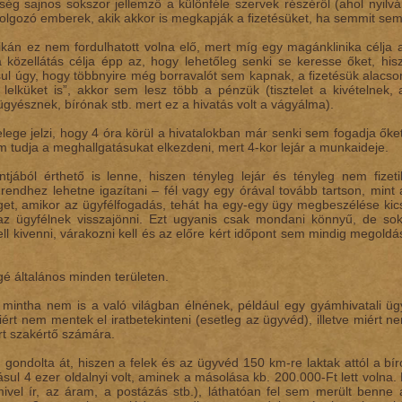
ég sajnos sokszor jellemző a különféle szervek részéről (ahol nyi
olgozó emberek, akik akkor is megkapják a fizetésüket, ha semmit sem
kán ez nem fordulhatott volna elő, mert míg egy magánklinika célja 
 közellátás célja épp az, hogy lehetőleg senki se keresse őket, his
sul úgy, hogy többnyire még borravalót sem kapnak, a fizetésük alacso
 lelküket is”, akkor sem lesz több a pénzük (tisztelet a kivételnek,
ügyésznek, bírónak stb. mert ez a hivatás volt a vágyálma).
ege jelzi, hogy 4 óra körül a hivatalokban már senki sem fogadja őket,
 tudja a meghallgatásukat elkezdeni, mert 4-kor lejár a munkaideje.
tjából érthető is lenne, hiszen tényleg lejár és tényleg nem fize
 rendhez lehetne igazítani – fél vagy egy órával tovább tartson, mint
get, amikor az ügyfélfogadás, tehát ha egy-egy ügy megbeszélése kics
az ügyfélnek visszajönni. Ezt ugyanis csak mondani könnyű, de soks
ll kivenni, várakozni kell és az előre kért időpont sem mindig megoldá
gé általános minden területen.
 mintha nem is a való világban élnének, például egy gyámhivatali ügy
ért nem mentek el iratbetekinteni (esetleg az ügyvéd), illetve miért ne
ért szakértő számára.
gondolta át, hiszen a felek és az ügyvéd 150 km-re laktak attól a bíró
ásul 4 ezer oldalnyi volt, aminek a másolása kb. 200.000-Ft lett volna
amivel ír, az áram, a postázás stb.), láthatóan fel sem merült benn