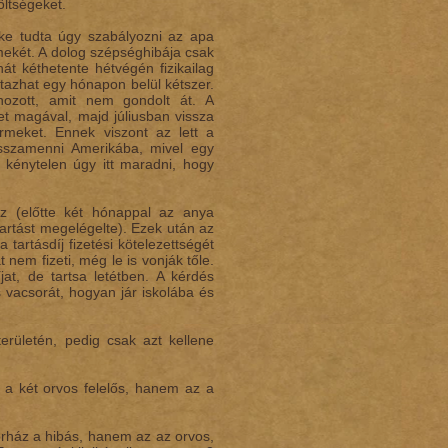
ltségeket.
ke tudta úgy szabályozni az apa
rmekét. A dolog szépséghibája csak
hát kéthetente hétvégén fizikailag
tazhat egy hónapon belül kétszer.
hozott, amit nem gondolt át. A
et magával, majd júliusban vissza
ermeket. Ennek viszont az lett a
sszamenni Amerikába, mivel egy
 kénytelen úgy itt maradni, hogy
oz (előtte két hónappal az anya
artást megelégelte). Ezek után az
tartásdíj fizetési kötelezettségét
 nem fizeti, még le is vonják tőle.
at, de tartsa letétben. A kérdés
 vacsorát, hogyan jár iskolába és
erületén, pedig csak azt kellene
 a két orvos felelős, hanem az a
ház a hibás, hanem az az orvos,