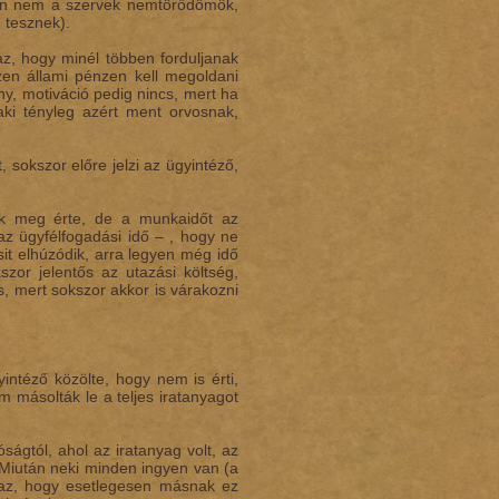
lván nem a szervek nemtörődömök,
 tesznek).
az, hogy minél többen forduljanak
zen állami pénzen kell megoldani
ny, motiváció pedig nincs, mert ha
 aki tényleg azért ment orvosnak,
 sokszor előre jelzi az ügyintéző,
tik meg érte, de a munkaidőt az
 az ügyfélfogadási idő – , hogy ne
it elhúzódik, arra legyen még idő
zor jelentős az utazási költség,
s, mert sokszor akkor is várakozni
intéző közölte, hogy nem is érti,
m másolták le a teljes iratanyagot
ságtól, ahol az iratanyag volt, az
. Miután neki minden ingyen van (a
e az, hogy esetlegesen másnak ez