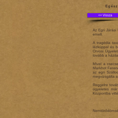
Egés
<< Vissza
Az Egri Járási
emelt.
A tragédia tav
lázkúppal és b
Orvosi Ügyelet
tovább a házila
Mivel a csecse
Markhot Ferenc
az egri Szállo
megvizsgálta a 
Reggelre továb
ügyeletes már
Központba vitt
Nemtörődömség