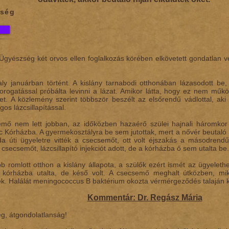
zség
 Ügyészség két orvos ellen foglalkozás körében elkövetett gondatlan v
aly januárban történt. A kislány tarnabodi otthonában lázasodott be
orogatással próbálta levinni a lázat. Amikor látta, hogy ez nem működ
et. A közlemény szerint többször beszélt az elsőrendű vádlottal, aki
gos lázcsillapítással.
mő nem lett jobban, az időközben hazaérő szülei hajnali háromkor s
 Kórházba. A gyermekosztályra be sem jutottak, mert a nővér beutaló h
da úti ügyeletre vitték a csecsemőt, ott volt éjszakás a másodrendű
csecsemőt, lázcsillapító injekciót adott, de a kórházba ő sem utalta be.
b romlott otthon a kislány állapota, a szülők ezért ismét az ügyelethe
 kórházba utalta, de késő volt. A csecsemő meghalt útközben, mi
ék. Halálát meningococcus B baktérium okozta vérmérgeződés talaján ki
Kommentár: Dr. Regász Mária
, átgondolatlanság!