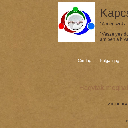
Kapcs
"A megszokás 
"Veszélyes d
amiben a hiva
Címlap
Polgári jog
Hagyták meghal
2014.04
I