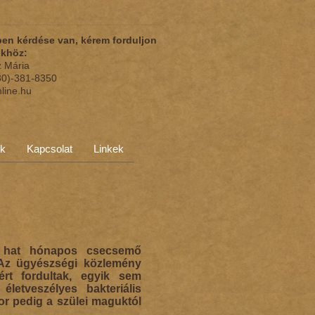
en kérdése van, kérem forduljon
nkhöz:
z Mária
(30)-381-8350
nline.hu
ok
Kapcsolat
Linkek
y hat hónapos csecsemő
 Az ügyészségi közlemény
ért fordultak, egyik sem
letveszélyes bakteriális
or pedig a szülei maguktól