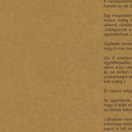
A nemtörődöms
hanem az ott d
Egy magánklini
hozzá, addig a
valamit, ráadá
„kidolgozzák a
ügyintézőnek, 
Ügyfelek tömkel
hogy ő már nem
(Az ő szempon
ügyfélfogadási
akkor érjen vé
és ne kelljen 
szabadságot ke
kell órákig.)
Ez sajnos elég
Az ügyintézők,
hogy a felek mi
az általuk felk
Láthatóan nem 
iratanyag ráad
papír, a toll 