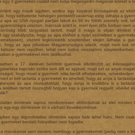
s egy 3 gyermekes család nem tudja megengedni magának ezeket a kö
történt egy másik ügyben, amikor egy kisváros bíróságának az elnö
sát, hogy kéthetente hétvégén péntektől vasárnap estig láthatja a gye
az apa az USA nyugati partján lakott és 60 év fölötti személy volt, te
agyarországra utazzon, márcsak azért is, mert ilyen idős korban nem u
íróság több tárgyalást tartott, majd ő maga is olyan döntést 
st úgy szabályozta, hogy az apa elviheti a nyári szünetben a gyermek
személyesen), viszont legközelebb szeptember elején láthatja a gy
, hogy az apa júliusban Magyarországra utazik, majd nem tud vi
 kétszer nem repülhet, tehát nem tudna visszajönni szeptemberben,
sban a gyermekével nem találkozhat.
etben a 17. életévét betöltött gyermek átköltözött az édesapjáh
gatartása kapcsán szóba sem állt az apjával, majd ezt az anyai magat
óságot, hogy mivel a gyermek nála került elhelyezésre, szíveskedjen a 
ert el kell tartania a gyermeket és amellett, hogy az anya a tartásdíjat
ereste az apa munkáltatóját, hogy vonja le továbbra is a tartásdíj
a letétben tartott összegből hogyan kap a gyermek reggelit, ebédet és
dik?
latlan döntések sajnos rendszeresen előfordulnak az élet minden t
gy egy-egy döntésnek mi a várható következménye.
yben egy átgondolatlan döntésbe sajnos bele lehet halni. Nem csak
 a gyermeket beutaló hiányában nem fogadta.
a a macskámat sem vinném, nemhogy a gyermekemet (pedig nem a kór