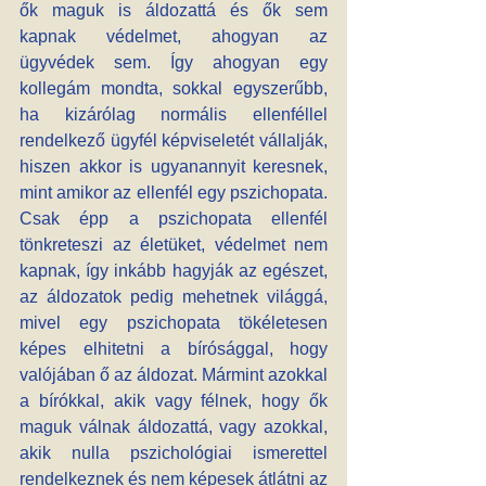
ők maguk is áldozattá és ők sem 
kapnak védelmet, ahogyan az 
ügyvédek sem. Így ahogyan egy 
kollegám mondta, sokkal egyszerűbb, 
ha kizárólag normális ellenféllel 
rendelkező ügyfél képviseletét vállalják, 
hiszen akkor is ugyanannyit keresnek, 
mint amikor az ellenfél egy pszichopata. 
Csak épp a pszichopata ellenfél 
tönkreteszi az életüket, védelmet nem 
kapnak, így inkább hagyják az egészet, 
az áldozatok pedig mehetnek világgá, 
mivel egy pszichopata tökéletesen 
képes elhitetni a bírósággal, hogy 
valójában ő az áldozat. Mármint azokkal 
a bírókkal, akik vagy félnek, hogy ők 
maguk válnak áldozattá, vagy azokkal, 
akik nulla pszichológiai ismerettel 
rendelkeznek és nem képesek átlátni az 