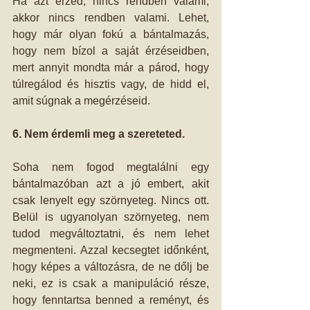
Ha azt érzed, nincs rendben valami, 
akkor nincs rendben valami. Lehet, 
hogy már olyan fokú a bántalmazás, 
hogy nem bízol a saját érzéseidben, 
mert annyit mondta már a párod, hogy 
túlregálod és hisztis vagy, de hidd el, 
amit súgnak a megérzéseid.
6. Nem érdemli meg a szereteted.
Soha nem fogod megtalálni egy 
bántalmazóban azt a jó embert, akit 
csak lenyelt egy szörnyeteg. Nincs ott. 
Belül is ugyanolyan szörnyeteg, nem 
tudod megváltoztatni, és nem lehet 
megmenteni. Azzal kecsegtet időnként, 
hogy képes a változásra, de ne dőlj be 
neki, ez is csak a manipuláció része, 
hogy fenntartsa benned a reményt, és 