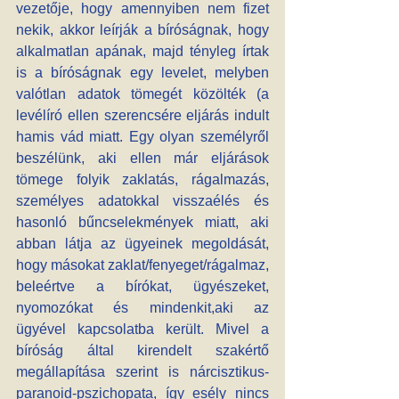
vezetője, hogy amennyiben nem fizet 
nekik, akkor leírják a bíróságnak, hogy 
alkalmatlan apának, majd tényleg írtak 
is a bíróságnak egy levelet, melyben 
valótlan adatok tömegét közölték (a 
levélíró ellen szerencsére eljárás indult 
hamis vád miatt. Egy olyan személyről 
beszélünk, aki ellen már eljárások 
tömege folyik zaklatás, rágalmazás, 
személyes adatokkal visszaélés és 
hasonló bűncselekmények miatt, aki 
abban látja az ügyeinek megoldását, 
hogy másokat zaklat/fenyeget/rágalmaz, 
beleértve a bírókat, ügyészeket, 
nyomozókat és mindenkit,aki az 
ügyével kapcsolatba került. Mivel a 
bíróság által kirendelt szakértő 
megállapítása szerint is nárcisztikus-
paranoid-pszichopata, így esély nincs 