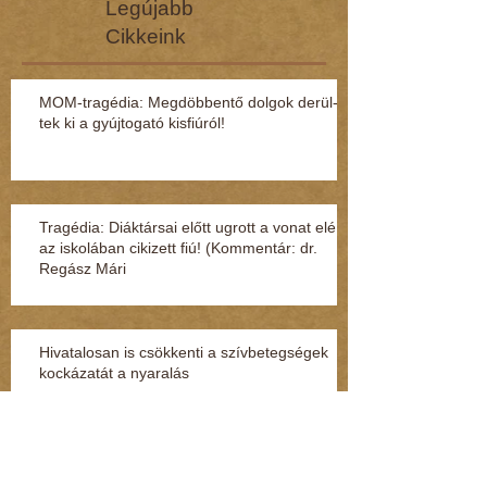
Legújabb
Cikkeink
MOM-tragédia: Megdöbbentő dol­gok de­rül­
tek ki a gyúj­to­gató kisfi­ú­ról!
Tragédia: Diáktársai előtt ugrott a vonat elé
az iskolában cikizett fiú! (Kommentár: dr.
Regász Mári
Hivatalosan is csökkenti a szívbetegségek
kockázatát a nyaralás
Beteges szörny lakozott benne