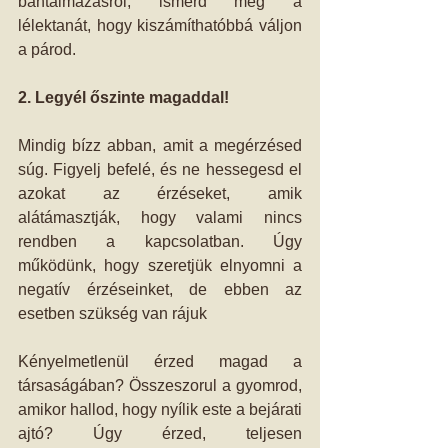
bántalmazásról, ismerd meg a 
lélektanát, hogy kiszámíthatóbbá váljon 
a párod.
2. Legyél őszinte magaddal!
Mindig bízz abban, amit a megérzésed 
súg. Figyelj befelé, és ne hessegesd el 
azokat az érzéseket, amik 
alátámasztják, hogy valami nincs 
rendben a kapcsolatban. Úgy 
működünk, hogy szeretjük elnyomni a 
negatív érzéseinket, de ebben az 
esetben szükség van rájuk
Kényelmetlenül érzed magad a 
társaságában? Összeszorul a gyomrod, 
amikor hallod, hogy nyílik este a bejárati 
ajtó? Úgy érzed, teljesen 