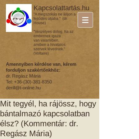
Kapcsolattartás.hu
"A megszokás ne álljon a
fejlődés útjába." (dr.
House)
"Veszélyes dolog, ha az
embernek igaza
van valamiben,
amiben a hivatalos
szervek tévednek."
(Voltaire)
Amennyiben kérdése van, kérem
forduljon szakértőnkhöz:
dr. Regász Mária
Tel:
+36-(30)-381-8350
derill@t-online.hu
Mit tegyél, ha rájössz, hogy
bántalmazó kapcsolatban
élsz? (Kommentár: dr.
Regász Mária)