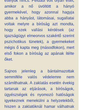
esélyük nincs. Például volt olyan eset, 
amikor a nő üvöltött a hányó 
gyermekével, hogy azonnal hagyja 
abba a hányást, látomásai, sugallatai 
voltak melyre a bíróság azt mondta, 
hogy ezek vallási kérdések (az 
igazságügyi elmeorvos szakértő szerint 
pszichotikus tünetek), a gyermekeket 
mégis ő kapta meg (másodfokon), mert 
első fokon a bíróság az apának ítélte 
őket.
Sajnos jelenleg a bántalmazottak 
semmiféle valós védelemre nem 
számíthatnak. A zaklatás esetén évekig 
tartanak az eljárások, a bíróságok, 
ügyészségek és nyomozó hatóságok 
igyekeznek menekülni a helyzetekből, 
hiszen a zaklatóknál hamar válhatnak 