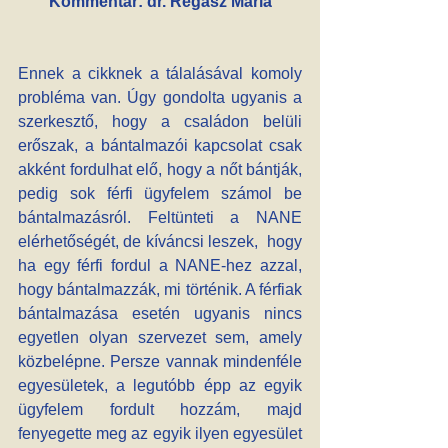
Kommentár: dr. Regász Mária
Ennek a cikknek a tálalásával komoly 
probléma van. Úgy gondolta ugyanis a 
szerkesztő, hogy a családon belüli 
erőszak, a bántalmazói kapcsolat csak 
akként fordulhat elő, hogy a nőt bántják, 
pedig sok férfi ügyfelem számol be 
bántalmazásról. Feltünteti a NANE 
elérhetőségét, de kíváncsi leszek,  hogy 
ha egy férfi fordul a NANE-hez azzal, 
hogy bántalmazzák, mi történik. A férfiak 
bántalmazása esetén ugyanis nincs 
egyetlen olyan szervezet sem, amely 
közbelépne. Persze vannak mindenféle 
egyesületek, a legutóbb épp az egyik 
ügyfelem fordult hozzám, majd 
fenyegette meg az egyik ilyen egyesület 