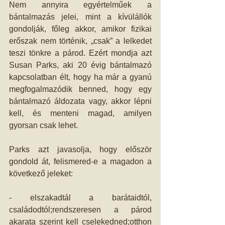
Nem annyira egyértelműek a 
bántalmazás jelei, mint a kívülállók 
gondolják, főleg akkor, amikor fizikai 
erőszak nem történik, „csak” a lelkedet 
teszi tönkre a párod. Ezért mondja azt 
Susan Parks, aki 20 évig bántalmazó 
kapcsolatban élt, hogy ha már a gyanú 
megfogalmazódik benned, hogy egy 
bántalmazó áldozata vagy, akkor lépni 
kell, és menteni magad, amilyen 
gyorsan csak lehet.
Parks azt javasolja, hogy először 
gondold át, felismered-e a magadon a 
következő jeleket:
- elszakadtál a barátaidtól, 
családodtól;rendszeresen a párod 
akarata szerint kell cselekedned;otthon 