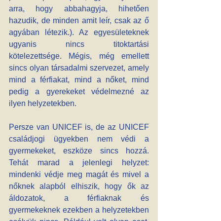
arra, hogy abbahagyja, hihetően 
hazudik, de minden amit leír, csak az ő 
agyában létezik.). Az egyesületeknek 
ugyanis nincs titoktartási 
kötelezettsége. Mégis, még emellett 
sincs olyan társadalmi szervezet, amely 
mind a férfiakat, mind a nőket, mind 
pedig a gyerekeket védelmezné az 
ilyen helyzetekben.
Persze van UNICEF is, de az UNICEF 
családjogi ügyekben nem védi a 
gyermekeket, eszköze sincs hozzá. 
Tehát marad a jelenlegi helyzet: 
mindenki védje meg magát és mivel a 
nőknek alapból elhiszik, hogy ők az 
áldozatok, a férfiaknak és 
gyermekeknek ezekben a helyzetekben 