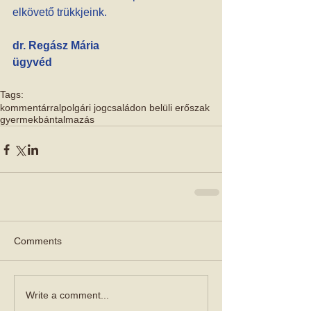
elkövető trükkjeink.
dr. Regász Mária
ügyvéd
Tags:
kommentárral
polgári jog
családon belüli erőszak
gyermekbántalmazás
Comments
Write a comment...