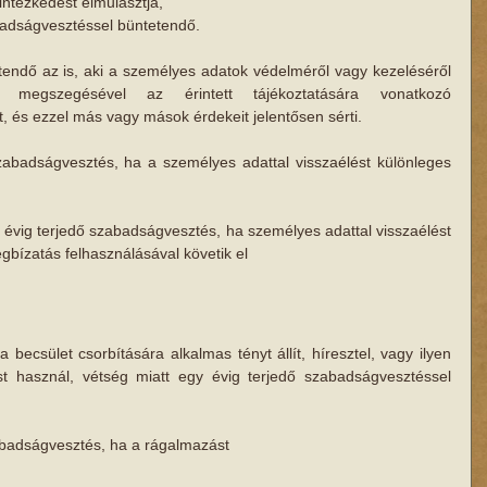
intézkedést elmulasztja,
badságvesztéssel büntetendő.
tendő az is, aki a személyes adatok védelméről vagy kezeléséről 
k megszegésével az érintett tájékoztatására vonatkozó 
, és ezzel más vagy mások érdekeit jelentősen sérti.
szabadságvesztés, ha a személyes adattal visszaélést különleges 
m évig terjedő szabadságvesztés, ha személyes adattal visszaélést 
bízatás felhasználásával követik el
a becsület csorbítására alkalmas tényt állít, híresztel, vagy ilyen 
ést használ, vétség miatt egy évig terjedő szabadságvesztéssel 
zabadságvesztés, ha a rágalmazást