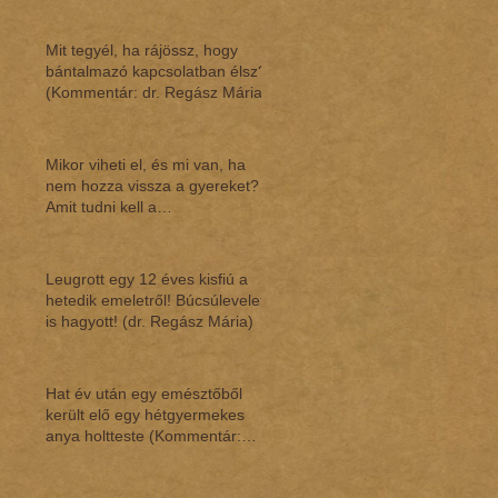
Mit tegyél, ha rájössz, hogy
bántalmazó kapcsolatban élsz?
(Kommentár: dr. Regász Mária)
Mikor viheti el, és mi van, ha
nem hozza vissza a gyereket?
Amit tudni kell a
gyermekláthatásról (Ko
Leugrott egy 12 éves kisfiú a
hetedik emeletről! Búcsúlevelet
is hagyott! (dr. Regász Mária)
Hat év után egy emésztőből
került elő egy hétgyermekes
anya holtteste (Kommentár:
dr.Regász Mária)