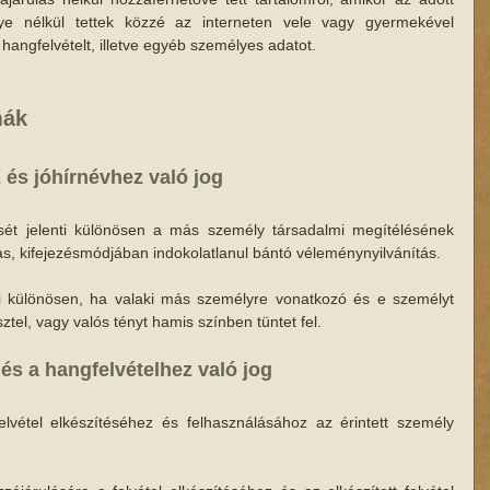
ye nélkül tettek közzé az interneten vele vagy gyermekével 
hangfelvételt, illetve egyéb személyes adatot.
mák
z és jóhírnévhez való jog
sét jelenti különösen a más személy társadalmi megítélésének 
s, kifejezésmódjában indokolatlanul bántó véleménynyilvánítás.
ti különösen, ha valaki más személyre vonatkozó és e személyt 
esztel, vagy valós tényt hamis színben tüntet fel.
és a hangfelvételhez való jog
vétel elkészítéséhez és felhasználásához az érintett személy 