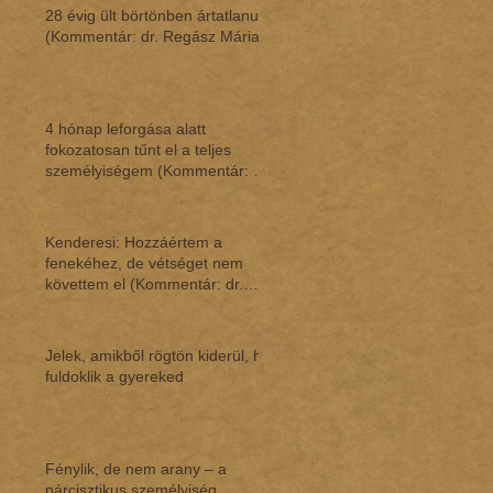
28 évig ült börtönben ártatlanul
(Kommentár: dr. Regász Mária)
4 hónap leforgása alatt
fokozatosan tűnt el a teljes
személyiségem (Kommentár: dr.
Regász Mária)
Kenderesi: Hozzáértem a
fenekéhez, de vétséget nem
követtem el (Kommentár: dr.
Regász Mária)
Jelek, amikből rögtön kiderül, ha
fuldoklik a gyereked
Fénylik, de nem arany – a
nárcisztikus személyiség