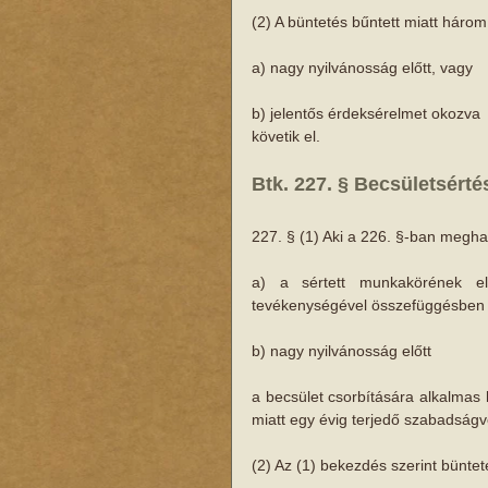
(2) A büntetés bűntett miatt háro
a) nagy nyilvánosság előtt, vagy
b) jelentős érdeksérelmet okozva
követik el.
Btk. 227. § Becsületsérté
227. § (1) Aki a 226. §-ban megh
a) a sértett munkakörének ell
tevékenységével összefüggésben
b) nagy nyilvánosság előtt
a becsület csorbítására alkalmas 
miatt egy évig terjedő szabadságv
(2) Az (1) bekezdés szerint büntete