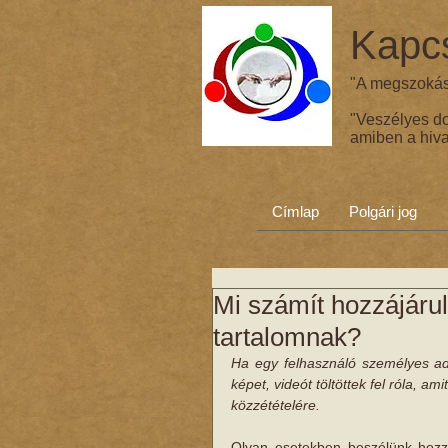
Kapcs
"A megszokás 
"Veszélyes d
amiben a hiva
Címlap
Polgári jog
Mi számít hozzájárul
tartalomnak?
Ha egy felhasználó személyes ada
képet, videót töltöttek fel róla, 
közzétételére.
Olyan esetekben beszélünk hozzáj