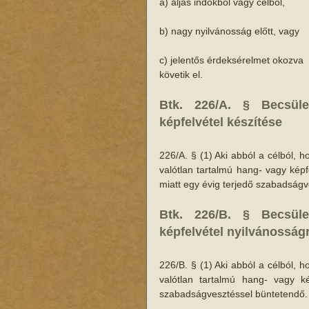
a) aljas indokból vagy célból,
b) nagy nyilvánosság előtt, vagy
c) jelentős érdeksérelmet okozva
követik el.
Btk. 226/A. § Becsüle
képfelvétel készítése
226/A. § (1) Aki abból a célból, 
valótlan tartalmú hang- vagy kép
miatt egy évig terjedő szabadságv
Btk. 226/B. § Becsüle
képfelvétel nyilvánosság
226/B. § (1) Aki abból a célból, 
valótlan tartalmú hang- vagy ké
szabadságvesztéssel büntetendő.