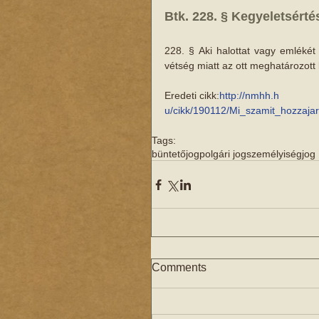
Btk. 228. § Kegyeletsérté
228. § Aki halottat vagy emléké
vétség miatt az ott meghatározott
Eredeti cikk:
http://nmhh.h
u/cikk/190112/Mi_szamit_hozzajar
Tags:
büntetőjog
polgári jog
személyiségjog
Comments