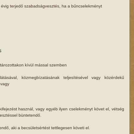
m évig terjedő szabadságvesztés, ha a bűncselekményt
s
atározottakon kívül mással szemben
átásával, közmegbízatásának teljesítésével vagy közérdekű 
 vagy
kifejezést használ, vagy egyéb ilyen cselekményt követ el, vétség 
esztéssel büntetendő.
ndő, aki a becsületsértést tettlegesen követi el.