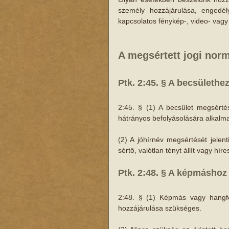
személy hozzájárulása, engedél
kapcsolatos fénykép-, video- vagy 
A megsértett jogi nor
Ptk. 2:45. § A becsülethe
2:45. § (1) A becsület megsérté
hátrányos befolyásolására alkalma
(2) A jóhírnév megsértését jelen
sértő, valótlan tényt állít vagy hír
Ptk. 2:48. § A képmáshoz 
2:48. § (1) Képmás vagy hangfel
hozzájárulása szükséges.