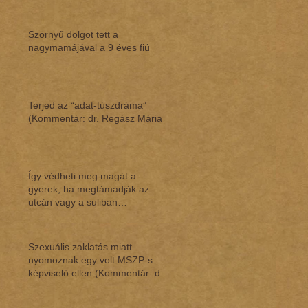
Szörnyű dolgot tett a
nagymamájával a 9 éves fiú
Terjed az “adat-túszdráma”
(Kommentár: dr. Regász Mária)
Így védheti meg magát a
gyerek, ha megtámadják az
utcán vagy a suliban
(Kommentár: dr. Regász Mária)
Szexuális zaklatás miatt
nyomoznak egy volt MSZP-s
képviselő ellen (Kommentár: dr.
Regász Mária)