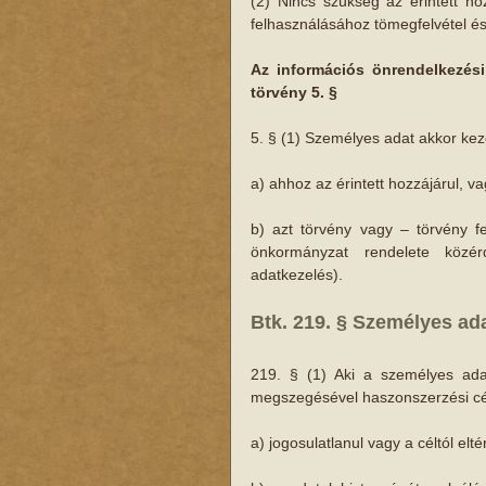
(2) Nincs szükség az érintett hoz
felhasználásához tömegfelvétel és 
Az információs önrendelkezési 
törvény 5. §
5. § (1) Személyes adat akkor kez
a) ahhoz az érintett hozzájárul, v
b) azt törvény vagy – törvény f
önkormányzat rendelete közérd
adatkezelés).
Btk. 219. § Személyes ada
219. § (1) Aki a személyes adat
megszegésével haszonszerzési cél
a) jogosulatlanul vagy a céltól el