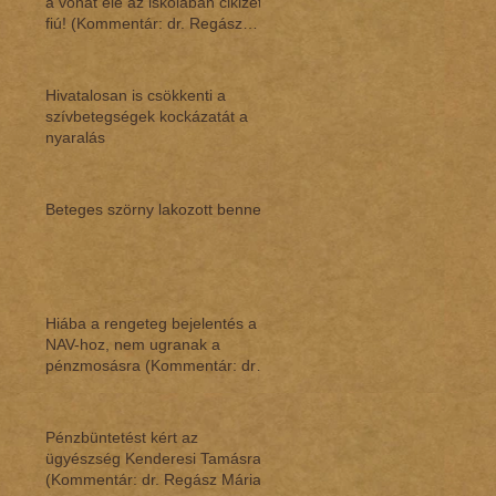
a vonat elé az iskolában cikizett
fiú! (Kommentár: dr. Regász
Mári
Hivatalosan is csökkenti a
szívbetegségek kockázatát a
nyaralás
Beteges szörny lakozott benne
Hiába a rengeteg bejelentés a
NAV-hoz, nem ugranak a
pénzmosásra (Kommentár: dr.
Regász Mária)
Pénzbüntetést kért az
ügyészség Kenderesi Tamásra
(Kommentár: dr. Regász Mária)