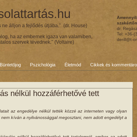
olattartás.hu
Amennyib
szakértő
ne álljon a fejlődés útjába." (dr. House)
dr. Regás
Tel: +36-
olog, ha az embernek igaza van valamiben,
derill@t-o
talos szervek tévednek." (Voltaire)
Büntetőjog
Pszichológia
Életmód
Cikkek és kommentár
ás nélkül hozzáférhetővé tett
tait az engedélye nélkül tették közzé az interneten vagy olyan 
amit nem kíván a nyilvánossággal megosztani, nem adott engedélyt a 
árulás nélkül hozzáférhetővé tett tartalomról, amikor az adott 