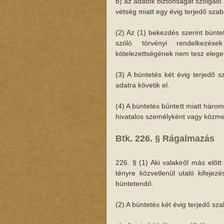
b) az adatok biztonságát szolgáló 
vétség miatt egy évig terjedő sza
(2) Az (1) bekezdés szerint bünte
szóló törvényi rendelkezése
kötelezettségének nem tesz eleget
(3) A büntetés két évig terjedő 
adatra követik el.
(4) A büntetés bűntett miatt háro
hivatalos személyként vagy közmeg
.
Btk. 226. § Rágalmazás
226. § (1) Aki valakiről más előtt 
tényre közvetlenül utaló kifejez
büntetendő.
(2) A büntetés két évig terjedő s