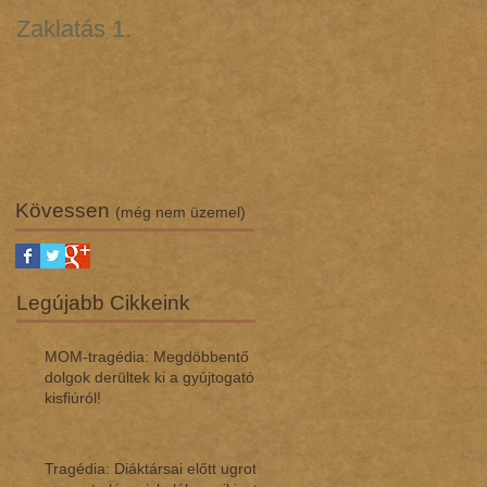
Zaklatás 1.
Zaklatás 3 - Lúgos
támadás (interjú dr.
Regász Máriával)
Kövessen
(még nem üzemel)
Legújabb Cikkeink
MOM-tragédia: Megdöbbentő
dol­gok de­rül­tek ki a gyúj­to­gató
kisfi­ú­ról!
Tragédia: Diáktársai előtt ugrott