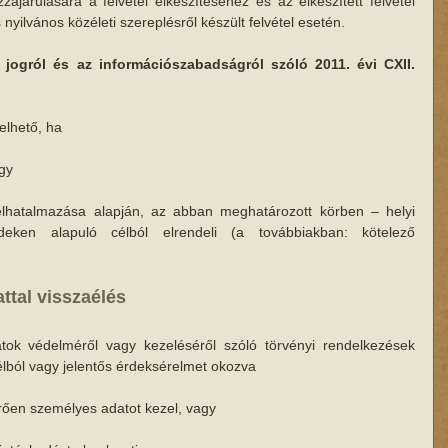
zájárulására a felvétel elkészítéséhez és az elkészített felvétel 
nyilvános közéleti szereplésről készült felvétel esetén.
jogról és az információszabadságról szóló 2011. évi CXII. 
elhető, ha
agy
elhatalmazása alapján, az abban meghatározott körben – helyi 
eken alapuló célból elrendeli (a továbbiakban: kötelező 
ttal visszaélés
ok védelméről vagy kezeléséről szóló törvényi rendelkezések 
ból vagy jelentős érdeksérelmet okozva
térően személyes adatot kezel, vagy