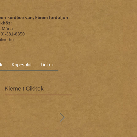
en kérdése van, kérem forduljon
nkhöz:
z Mária
(30)-381-8350
nline.hu
ok
Kapcsolat
Linkek
Kiemelt Cikkek