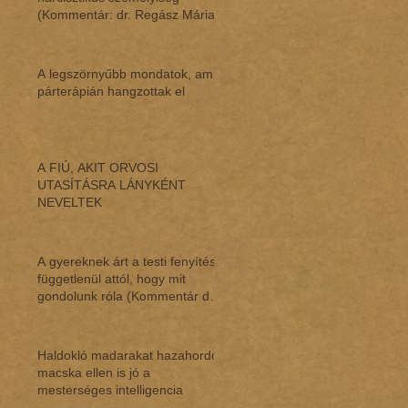
(Kommentár: dr. Regász Mária)
A legszörnyűbb mondatok, amik
párterápián hangzottak el
A FIÚ, AKIT ORVOSI
UTASÍTÁSRA LÁNYKÉNT
NEVELTEK
A gyereknek árt a testi fenyítés,
függetlenül attól, hogy mit
gondolunk róla (Kommentár dr.
Regász M
Haldokló madarakat hazahordó
macska ellen is jó a
mesterséges intelligencia