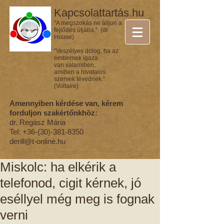
Kapcsolattartás.hu
"A megszokás ne álljon a
fejlődés útjába." (dr.
House)
"Veszélyes dolog, ha az
embernek igaza
van valamiben,
amiben a hivatalos
szervek tévednek."
(Voltaire)
Amennyiben kérdése van, kérem
forduljon szakértőnkhöz:
dr. Regász Mária
Tel:
+36-(30)-381-8350
derill@t-online.hu
Miskolc: ha elkérik a
telefonod, cigit kérnek, jó
eséllyel még meg is fognak
verni