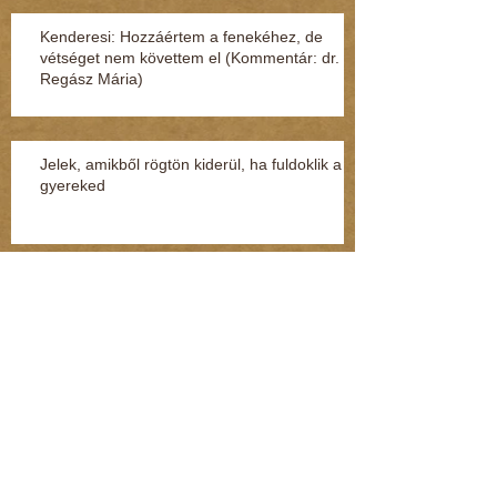
Kenderesi: Hozzáértem a fenekéhez, de
vétséget nem követtem el (Kommentár: dr.
Regász Mária)
Jelek, amikből rögtön kiderül, ha fuldoklik a
gyereked
Fénylik, de nem arany – a nárcisztikus
személyiség (Kommentár: dr. Regász Mária)
A legszörnyűbb mondatok, amik párterápián
hangzottak el