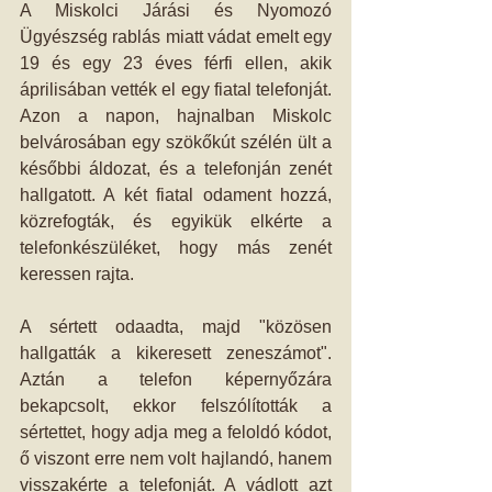
A Miskolci Járási és Nyomozó 
Ügyészség rablás miatt vádat emelt egy 
19 és egy 23 éves férfi ellen, akik 
áprilisában vették el egy fiatal telefonját. 
Azon a napon, hajnalban Miskolc 
belvárosában egy szökőkút szélén ült a 
későbbi áldozat, és a telefonján zenét 
hallgatott. A két fiatal odament hozzá, 
közrefogták, és egyikük elkérte a 
telefonkészüléket, hogy más zenét 
keressen rajta.
A sértett odaadta, majd "közösen 
hallgatták a kikeresett zeneszámot". 
Aztán a telefon képernyőzára 
bekapcsolt, ekkor felszólították a 
sértettet, hogy adja meg a feloldó kódot, 
ő viszont erre nem volt hajlandó, hanem 
visszakérte a telefonját. A vádlott azt 