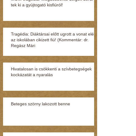
tek ki a gyúj­to­gató kisfi­ú­ról!
Tragédia: Diáktársai előtt ugrott a vonat elé
az iskolában cikizett fiú! (Kommentár: dr.
Regász Mári
Hivatalosan is csökkenti a szívbetegségek
kockázatát a nyaralás
Beteges szörny lakozott benne