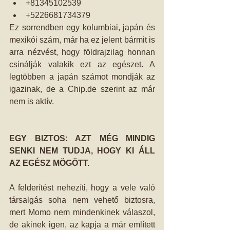
+81345102539  
+5226681734379 
Ez sorrendben egy kolumbiai, japán és 
mexikói szám, már ha ez jelent bármit is 
arra nézvést, hogy földrajzilag honnan 
csinálják valakik ezt az egészet. A 
legtöbben a japán számot mondják az 
igazinak, de a Chip.de szerint az már 
nem is aktív. 
EGY BIZTOS: AZT MÉG MINDIG 
SENKI NEM TUDJA, HOGY KI ÁLL 
AZ EGÉSZ MÖGÖTT.
A felderítést nehezíti, hogy a vele való 
társalgás soha nem vehető biztosra, 
mert Momo nem mindenkinek válaszol, 
de akinek igen, az kapja a már említett 