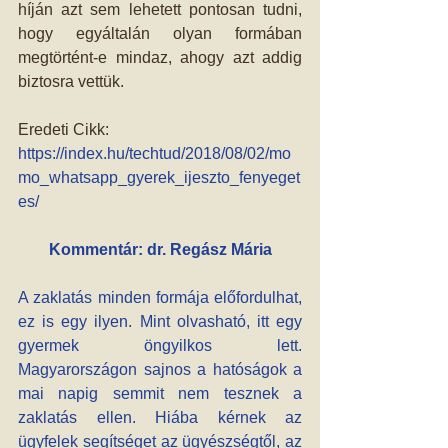
híján azt sem lehetett pontosan tudni, 
hogy egyáltalán olyan formában 
megtörtént-e mindaz, ahogy azt addig 
biztosra vettük.
Eredeti Cikk: 
https://index.hu/techtud/2018/08/02/mo
mo_whatsapp_gyerek_ijeszto_fenyeget
es/
Kommentár: dr. Regász Mária
A zaklatás minden formája előfordulhat, 
ez is egy ilyen. Mint olvasható, itt egy 
gyermek öngyilkos lett. 
Magyarországon sajnos a hatóságok a 
mai napig semmit nem tesznek a 
zaklatás ellen. Hiába kérnek az 
ügyfelek segítséget az ügyészségtől, az 