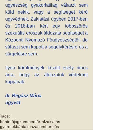
ügyészség gyakorlatilag választ sem 
küld nekik, vagy a segítséget kérő 
ügyvédnek. Zaklatási ügyben 2017-ben 
és 2018-ban kért egy többszörös 
szexuális erőszak áldozata segítséget a 
Központi Nyomozó Főügyészségtől, de 
választ sem kapott a segélykérésre és a 
sürgetésre sem.
Ilyen körülmények között esély nincs 
arra, hogy az áldozatok védelmet 
kapjanak.
dr. Regász Mária
ügyvld
Tags:
büntetőjog
kommentárral
zaklatás
gyermekbántalmazás
emberölés