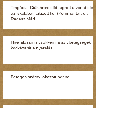
Tragédia: Diáktársai előtt ugrott a vonat elé
az iskolában cikizett fiú! (Kommentár: dr.
Regász Mári
Hivatalosan is csökkenti a szívbetegségek
kockázatát a nyaralás
Beteges szörny lakozott benne
Hiába a rengeteg bejelentés a NAV-hoz, nem
ugranak a pénzmosásra (Kommentár: dr.
Regász Mária)