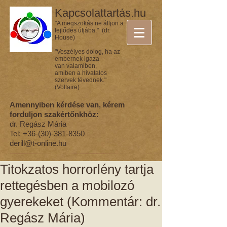
Kapcsolattartás.hu
"A megszokás ne álljon a
fejlődés útjába." (dr.
House)
"Veszélyes dolog, ha az
embernek igaza
van valamiben,
amiben a hivatalos
szervek tévednek."
(Voltaire)
Amennyiben kérdése van, kérem
forduljon szakértőnkhöz:
dr. Regász Mária
Tel:
+36-(30)-381-8350
derill@t-online.hu
Titokzatos horrorlény tartja
rettegésben a mobilozó
gyerekeket (Kommentár: dr.
Regász Mária)