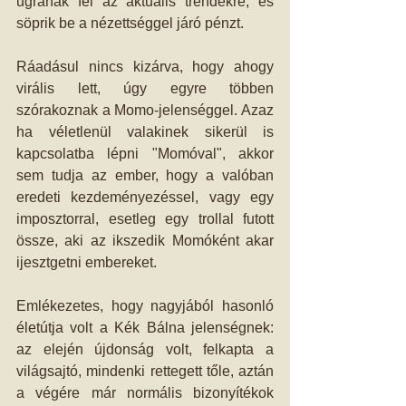
ugranak fel az aktuális trendekre, és 
söprik be a nézettséggel járó pénzt.
Ráadásul nincs kizárva, hogy ahogy 
virális lett, úgy egyre többen 
szórakoznak a Momo-jelenséggel. Azaz 
ha véletlenül valakinek sikerül is 
kapcsolatba lépni "Momóval", akkor 
sem tudja az ember, hogy a valóban 
eredeti kezdeményezéssel, vagy egy 
imposztorral, esetleg egy trollal futott 
össze, aki az ikszedik Momóként akar 
ijesztgetni embereket.
Emlékezetes, hogy nagyjából hasonló 
életútja volt a Kék Bálna jelenségnek: 
az elején újdonság volt, felkapta a 
világsajtó, mindenki rettegett tőle, aztán 
a végére már normális bizonyítékok 