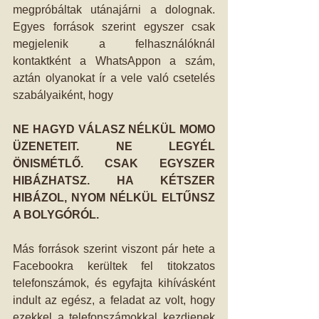
megpróbáltak utánajárni a dolognak. 
Egyes források szerint egyszer csak 
megjelenik a felhasználóknál 
kontaktként a WhatsAppon a szám, 
aztán olyanokat ír a vele való csetelés 
szabályaiként, hogy
NE HAGYD VÁLASZ NÉLKÜL MOMO 
ÜZENETEIT. NE LEGYÉL 
ÖNISMÉTLŐ. CSAK EGYSZER 
HIBÁZHATSZ. HA KÉTSZER 
HIBÁZOL, NYOM NÉLKÜL ELTŰNSZ 
A BOLYGÓRÓL.
Más források szerint viszont pár hete a 
Facebookra kerültek fel titokzatos 
telefonszámok, és egyfajta kihívásként 
indult az egész, a feladat az volt, hogy 
ezekkel a telefonszámokkal kezdjenek 