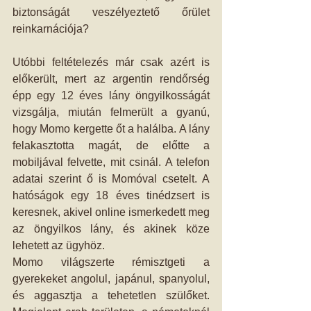
biztonságát veszélyeztető őrület 
reinkarnációja?
Utóbbi feltételezés már csak azért is 
előkerült, mert az argentin rendőrség 
épp egy 12 éves lány öngyilkosságát 
vizsgálja, miután felmerült a gyanú, 
hogy Momo kergette őt a halálba. A lány 
felakasztotta magát, de előtte a 
mobiljával felvette, mit csinál. A telefon 
adatai szerint ő is Momóval csetelt. A 
hatóságok egy 18 éves tinédzsert is 
keresnek, akivel online ismerkedett meg 
az öngyilkos lány, és akinek köze 
lehetett az ügyhöz.
Momo világszerte rémisztgeti a 
gyerekeket angolul, japánul, spanyolul, 
és aggasztja a tehetetlen szülőket. 