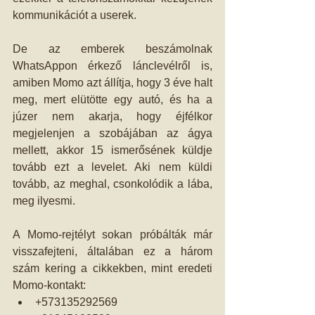
kommunikációt a userek.
De az emberek beszámolnak 
WhatsAppon érkező lánclevélről is, 
amiben Momo azt állítja, hogy 3 éve halt 
meg, mert elütötte egy autó, és ha a 
júzer nem akarja, hogy éjfélkor 
megjelenjen a szobájában az ágya 
mellett, akkor 15 ismerősének küldje 
tovább ezt a levelet. Aki nem küldi 
tovább, az meghal, csonkolódik a lába, 
meg ilyesmi.
A Momo-rejtélyt sokan próbálták már 
visszafejteni, általában ez a három 
szám kering a cikkekben, mint eredeti 
Momo-kontakt: 
+573135292569  