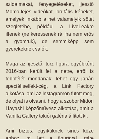
szidalmakat, fenyegetéseket, ijesztő 
Momo-fejes videókat, brutális képeket, 
amelyek inkább a net valamelyik sötét 
szegletébe, például a LiveLeakre 
illenek (ne keressenek rá, ha nem erős 
a gyomruk), de semmiképp sem 
gyerekeknek valók.
Maga az ijesztő, torz figura egyébként 
2016-ban került fel a netre, erről is 
többfélét mondanak: lehet egy japán 
speciáliseffekt-cég, a Link Factory 
alkotása, ami az Instagramon futott meg, 
de olyat is olvasni, hogy a szobor Midori 
Hayashi képzőművész alkotása, amit a 
Vanilla Gallery tokiói galéria állított ki.
Ami biztos: egyiküknek sincs köze 
ahhoz, mi lett a figurával, mire 