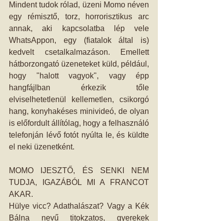
Mindent tudok rólad, üzeni Momo néven 
egy rémisztő, torz, horrorisztikus arc 
annak, aki kapcsolatba lép vele 
WhatsAppon, egy (fiatalok által is) 
kedvelt csetalkalmazáson. Emellett 
hátborzongató üzeneteket küld, például, 
hogy "halott vagyok", vagy épp 
hangfájlban érkezik tőle 
elviselhetetlenül kellemetlen, csikorgó 
hang, konyhakéses minivideó, de olyan 
is előfordult állítólag, hogy a felhasználó 
telefonján lévő fotót nyúlta le, és küldte 
el neki üzenetként.
MOMO IJESZTŐ, ÉS SENKI NEM 
TUDJA, IGAZÁBÓL MI A FRANCOT 
AKAR.
Hülye vicc? Adathalászat? Vagy a Kék 
Bálna nevű titokzatos, gyerekek 