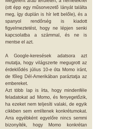
Megjelent arab területen, a németeknél 
(ott épp egy műsorvezető lányát találta 
meg, így duplán is hír lett belőle), és a 
spanyol rendőrség is kiadott 
figyelmeztetést, hogy ne lépjen senki 
kapcsolatba a számmal, és ne is 
mentse el azt. 
A Google-keresések adatsora azt 
mutatja, hogy világszerte megugrott az 
érdeklődés július 10-e óta Momo iránt, 
de főleg Dél-Amerikában paráztatja az 
embereket.
Azt több lap is írta, hogy mindenféle 
feladatokat ad Momo, és fenyegetőzik, 
ha ezeket nem teljesíti valaki, de egyik 
cikkben sem említenek konkrétumokat. 
Arra egyébként egyelőre nincs semmi 
bizonyíték, hogy Momo konkrétan 