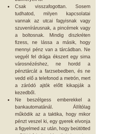
Csak visszafogottan. Sosem 
tudhatod, milyen kapcsolatai 
vannak az utcai fagyisnak vagy 
szuvenírárusnak, a pincérnek vagy 
a boltosnak. Mindig diszkréten 
fizess, ne lássa a másik, hogy 
mennyi pénz van a tárcádban. Ne 
vegyél fel drága ékszert egy sima 
városnézéshez, ne hordd a 
pénztárcát a farzsebedben, és ne 
vedd elő a telefonod a metrón, mert 
a záródó ajtók előtt kikapják a 
kezedből.   
Ne beszélgess emberekkel a 
bankautomatánál. Állítólag 
működik az a taktika, hogy mikor 
pénzt veszel ki, egy gyerek elvonja 
a figyelmed az után, hogy beütötted 