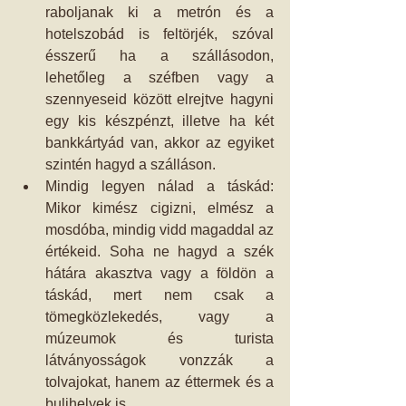
raboljanak ki a metrón és a 
hotelszobád is feltörjék, szóval 
ésszerű ha a szállásodon, 
lehetőleg a széfben vagy a 
szennyeseid között elrejtve hagyni 
egy kis készpénzt, illetve ha két 
bankkártyád van, akkor az egyiket 
szintén hagyd a szálláson.   
Mindig legyen nálad a táskád: 
Mikor kimész cigizni, elmész a 
mosdóba, mindig vidd magaddal az 
értékeid. Soha ne hagyd a szék 
hátára akasztva vagy a földön a 
táskád, mert nem csak a 
tömegközlekedés, vagy a 
múzeumok és turista 
látványosságok vonzzák a 
tolvajokat, hanem az éttermek és a 
bulihelyek is.   