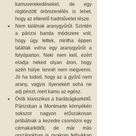
kamuverekedéseket, de egy 
rögtönzött örömzenélés is lehet, 
hogy az elterelő hadművelet része.   
Nem találnak aranygyűrűt. Szintén 
a párizsi banda módszere volt, 
hogy úgy tettek, mintha éppen 
találtak volna egy aranygyűrűt a 
folyóparton. Neki nem kell, ezért 
eladja neked olyan áron, hogy 
azért hülye lennél nem megvenni. 
Jó ha tudod, hogy az a gyűrű nem 
arany, vagyis ilyenekért soha ne 
adj pénzt, mert kamu az egész.   
Örök klasszikus a barátságkarkötő. 
Párizsban a Montmarte környékén 
sokszor nagyon erőszakosan 
próbálnak a kezedre csomózni egy 
cérnakarkötőt, de már más 
országokban is gyakran felbukkan 