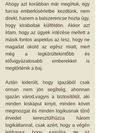
Ahogy azt korábban már megírtuk, egy 
furcsa emberkísérletbe kezdtünk, nem 
direkt, hanem a balszerencse hozta úgy, 
hogy kiraboltak külföldön. Akkor azt 
írtam, hogy az ügyek intézése mellett a 
másik fontos aspektus az lesz, hogy ne 
magadat okold az egész miatt, mert 
még a legkörültekintőbb és 
elővigyázatosabb emberekkel is 
megtörténik a baj.
Aztán kiderült, hogy igazából csak 
onnan nem jön segítség, ahonnan 
igazán várod,vagyis a biztosítótól, aki 
minden kiskaput kinyit, minden követ 
megmozgat és minden logikusnak tűnő 
érvedet keresztülhúzza három 
logikátlannal, csak azért, hogy a végén 
leírhassa, hogy sajnálja, de az 