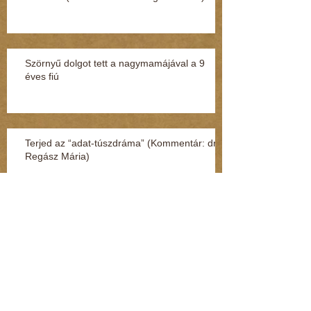
Szörnyű dolgot tett a nagymamájával a 9
éves fiú
Terjed az “adat-túszdráma” (Kommentár: dr.
Regász Mária)
Így védheti meg magát a gyerek, ha
megtámadják az utcán vagy a suliban
(Kommentár: dr. Regász Mária)
Szexuális zaklatás miatt nyomoznak egy volt