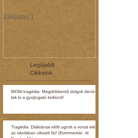
Zaklatás 1.
Zaklatás 3 - 
(interjú dr. R
Legújabb
Cikkeink
MOM-tragédia: Megdöbbentő dol­gok de­rül­
tek ki a gyúj­to­gató kisfi­ú­ról!
Tragédia: Diáktársai előtt ugrott a vonat elé
az iskolában cikizett fiú! (Kommentár: dr.