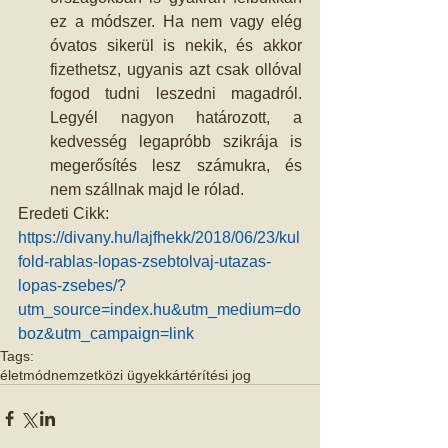
ez a módszer. Ha nem vagy elég 
óvatos sikerül is nekik, és akkor 
fizethetsz, ugyanis azt csak ollóval 
fogod tudni leszedni magadról. 
Legyél nagyon határozott, a 
kedvesség legapróbb szikrája is 
megerősítés lesz számukra, és 
nem szállnak majd le rólad.  
Eredeti Cikk: 
https://divany.hu/lajfhekk/2018/06/23/kul
fold-rablas-lopas-zsebtolvaj-utazas-
lopas-zsebes/?
utm_source=index.hu&utm_medium=do
boz&utm_campaign=link
Tags:
életmód
nemzetközi ügyek
kártérítési jog