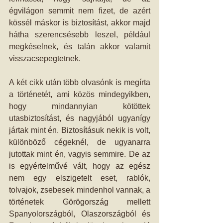
égvilágon semmit nem fizet, de azért 
kössél máskor is biztosítást, akkor majd 
hátha szerencsésebb leszel, például 
megkéselnek, és talán akkor valamit 
visszacsepegtetnek. 
A két cikk után több olvasónk is megírta 
a történetét, ami közös mindegyikben, 
hogy mindannyian kötöttek 
utasbiztosítást, és nagyjából ugyanígy 
jártak mint én. Biztosításuk nekik is volt, 
különböző cégeknél, de ugyanarra 
jutottak mint én, vagyis semmire. De az 
is egyértelművé vált, hogy az egész 
nem egy elszigetelt eset, rablók, 
tolvajok, zsebesek mindenhol vannak, a 
történetek Görögország mellett 
Spanyolországból, Olaszországból és 