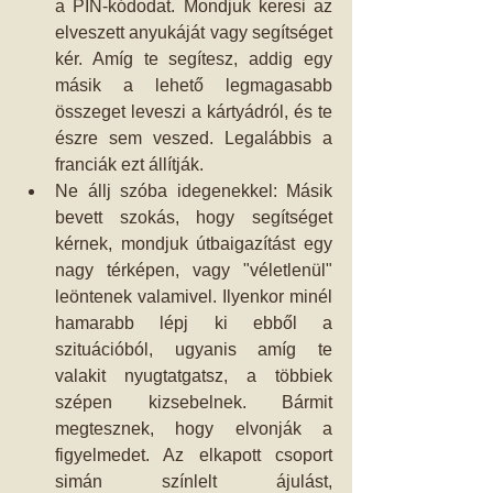
a PIN-kódodat. Mondjuk keresi az 
elveszett anyukáját vagy segítséget 
kér. Amíg te segítesz, addig egy 
másik a lehető legmagasabb 
összeget leveszi a kártyádról, és te 
észre sem veszed. Legalábbis a 
franciák ezt állítják.   
Ne állj szóba idegenekkel: Másik 
bevett szokás, hogy segítséget 
kérnek, mondjuk útbaigazítást egy 
nagy térképen, vagy "véletlenül" 
leöntenek valamivel. Ilyenkor minél 
hamarabb lépj ki ebből a 
szituációból, ugyanis amíg te 
valakit nyugtatgatsz, a többiek 
szépen kizsebelnek. Bármit 
megtesznek, hogy elvonják a 
figyelmedet. Az elkapott csoport 
simán színlelt ájulást, 