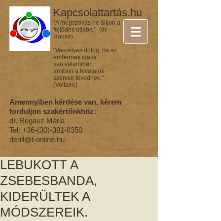
Kapcsolattartás.hu
"A megszokás ne álljon a
fejlődés útjába." (dr.
House)
"Veszélyes dolog, ha az
embernek igaza
van valamiben,
amiben a hivatalos
szervek tévednek."
(Voltaire)
Amennyiben kérdése van, kérem
forduljon szakértőnkhöz:
dr. Regász Mária
Tel:
+36-(30)-381-8350
derill@t-online.hu
LEBUKOTT A
ZSEBESBANDA,
KIDERÜLTEK A
MÓDSZEREIK.