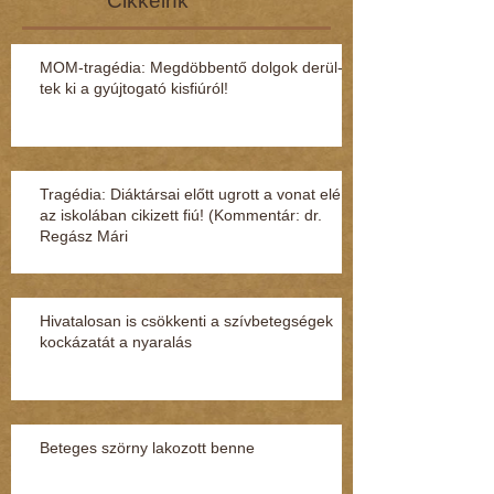
Cikkeink
MOM-tragédia: Megdöbbentő dol­gok de­rül­
tek ki a gyúj­to­gató kisfi­ú­ról!
Tragédia: Diáktársai előtt ugrott a vonat elé
az iskolában cikizett fiú! (Kommentár: dr.
Regász Mári
Hivatalosan is csökkenti a szívbetegségek
kockázatát a nyaralás
Beteges szörny lakozott benne