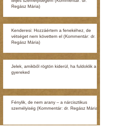
teljes személyiségem (Kommentár: dr.
Regász Mária)
Kenderesi: Hozzáértem a fenekéhez, de
vétséget nem követtem el (Kommentár: dr.
Regász Mária)
Jelek, amikből rögtön kiderül, ha fuldoklik a
gyereked
Fénylik, de nem arany – a nárcisztikus
személyiség (Kommentár: dr. Regász Mária)
A legszörnyűbb mondatok, amik párterápián