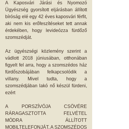
A Kaposvári Járási és Nyomozó 
Ügyészség gyorsított eljárásban állított 
bíróság elé egy 42 éves kaposvári férfit, 
aki nem kis erőfeszítéseket tett annak 
érdekében, hogy levideózza fürdőző 
szomszédját.
Az ügyészségi közlemény szerint a 
vádlott 2018 júniusában, otthonában 
figyelt fel arra, hogy a szomszédos ház 
fürdőszobájában felkapcsolódik a 
villany. Mivel tudta, hogy a 
szomszédjában lakó nő készül fürdeni, 
ezért
A PORSZÍVÓJA CSÖVÉRE 
RÁRAGASZTOTTA FELVÉTEL 
MÓDRA ÁLLÍTOTT 
MOBILTELEFONJÁT, A SZOMSZÉDOS 