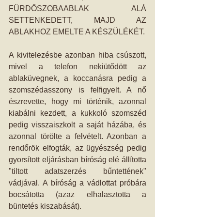
FÜRDŐSZOBAABLAK ALÁ 
SETTENKEDETT, MAJD AZ 
ABLAKHOZ EMELTE A KÉSZÜLÉKÉT.
A kivitelezésbe azonban hiba csúszott, 
mivel a telefon nekiütődött az 
ablaküvegnek, a koccanásra pedig a 
szomszédasszony is felfigyelt. A nő 
észrevette, hogy mi történik, azonnal 
kiabálni kezdett, a kukkoló szomszéd 
pedig visszaiszkolt a saját házába, és 
azonnal törölte a felvételt. Azonban a 
rendőrök elfogták, az ügyészség pedig 
gyorsított eljárásban bíróság elé állította 
"tiltott adatszerzés bűntettének" 
vádjával. A bíróság a vádlottat próbára 
bocsátotta (azaz elhalasztotta a 
büntetés kiszabását).