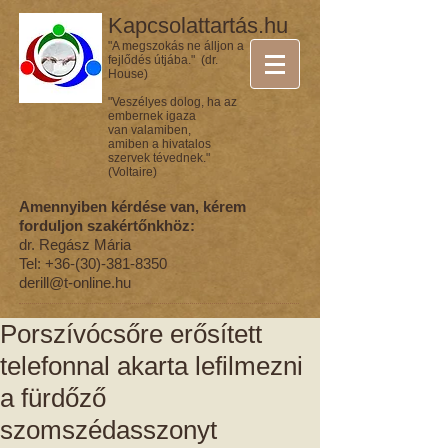
Kapcsolattartás.hu
"A megszokás ne álljon a
fejlődés útjába." (dr.
House)
"Veszélyes dolog, ha az
embernek igaza
van valamiben,
amiben a hivatalos
szervek tévednek."
(Voltaire)
Amennyiben kérdése van, kérem
forduljon szakértőnkhöz:
dr. Regász Mária
Tel:
+36-(30)-381-8350
derill@t-online.hu
Porszívócsőre erősített
telefonnal akarta lefilmezni
a fürdőző
szomszédasszonyt