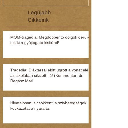
Legújabb
Cikkeink
MOM-tragédia: Megdöbbentő dol­gok de­rül­
tek ki a gyúj­to­gató kisfi­ú­ról!
Tragédia: Diáktársai előtt ugrott a vonat elé
az iskolában cikizett fiú! (Kommentár: dr.
Regász Mári
Hivatalosan is csökkenti a szívbetegségek
kockázatát a nyaralás