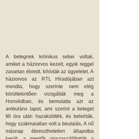
A betegnek krónikus sebei voltak, 
amiket a háziorvos kezelt, egyik reggel 
zavartan ébredt, kihívták az ügyeletet. A 
háziorvos az RTL Híradójában azt 
mondta, hogy szerinte nem elég 
körültekintően vizsgálták meg a 
Honvédban, és bemutatta azt az 
ambuláns lapot, ami szerint a beteget 
fél óra után hazaküldték, és beleírták, 
hogy szakmaiatlan volt a beutalás. A nő 
másnap ébreszthetetlen állapotba 
került, a mentők visszaszállították a 