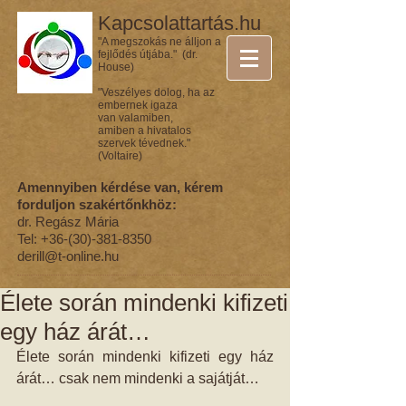
Kapcsolattartás.hu
"A megszokás ne álljon a
fejlődés útjába." (dr.
House)
"Veszélyes dolog, ha az
embernek igaza
van valamiben,
amiben a hivatalos
szervek tévednek."
(Voltaire)
Amennyiben kérdése van, kérem
forduljon szakértőnkhöz:
dr. Regász Mária
Tel:
+36-(30)-381-8350
derill@t-online.hu
Élete során mindenki kifizeti
egy ház árát…
Élete során mindenki kifizeti egy ház 
árát… csak nem mindenki a sajátját…