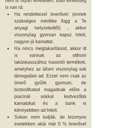
nem is olyan lehetetlen, több lehetőség 
is van rá: 
Ha rendelkezel önerővel: (ennek 
szükséges mértéke függ a Te 
anyagi helyzetedtől) , akkor 
viszonylag gyorsan kapsz hitelt, 
nagyon jó kamattal.  
Ha nincs megtakarításod, akkor itt 
is vannak az otthoni 
lakáskasszához hasonló termékek, 
amelyhez az állam viszonylag sok 
támogatást ad. Ezzel nem csak az 
önerő gyűlik gyorsan, de 
biztosíthatod magadnak előre a 
piacinál sokkal kedvezőbb 
kamatokat és a bank is 
könnyebben ad hitelt.  
Sokan nem tudják, de bizonyos 
esetekben akár már 0 % önerővel 