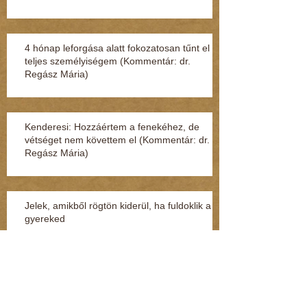
4 hónap leforgása alatt fokozatosan tűnt el a
teljes személyiségem (Kommentár: dr.
Regász Mária)
Kenderesi: Hozzáértem a fenekéhez, de
vétséget nem követtem el (Kommentár: dr.
Regász Mária)
Jelek, amikből rögtön kiderül, ha fuldoklik a
gyereked
Fénylik, de nem arany – a nárcisztikus
személyiség (Kommentár: dr. Regász Mária)