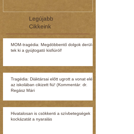
Legújabb
Cikkeink
MOM-tragédia: Megdöbbentő dol­gok de­rül­
tek ki a gyúj­to­gató kisfi­ú­ról!
Tragédia: Diáktársai előtt ugrott a vonat elé
az iskolában cikizett fiú! (Kommentár: dr.
Regász Mári
Hivatalosan is csökkenti a szívbetegségek
kockázatát a nyaralás