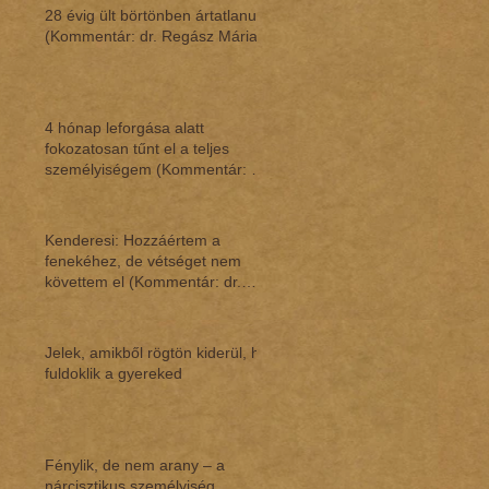
28 évig ült börtönben ártatlanul
(Kommentár: dr. Regász Mária)
4 hónap leforgása alatt
fokozatosan tűnt el a teljes
személyiségem (Kommentár: dr.
Regász Mária)
Kenderesi: Hozzáértem a
fenekéhez, de vétséget nem
követtem el (Kommentár: dr.
Regász Mária)
Jelek, amikből rögtön kiderül, ha
fuldoklik a gyereked
Fénylik, de nem arany – a
nárcisztikus személyiség