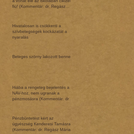
a vonat elé az iskolában cikizett
fiú! (Kommentár: dr. Regász
Mári
Hivatalosan is csökkenti a
szívbetegségek kockázatát a
nyaralás
Beteges szörny lakozott benne
Hiába a rengeteg bejelentés a
NAV-hoz, nem ugranak a
pénzmosásra (Kommentár: dr.
Regász Mária)
Pénzbüntetést kért az
ügyészség Kenderesi Tamásra
(Kommentár: dr. Regász Mária)