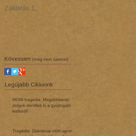
Zaklatás 1.
Zaklatás 3 - Lúgos
támadás (interjú dr.
Regász Máriával)
Kövessen
(még nem üzemel)
Legújabb Cikkeink
MOM-tragédia: Megdöbbentő
dol­gok de­rül­tek ki a gyúj­to­gató
kisfi­ú­ról!
Tragédia: Diáktársai előtt ugrott