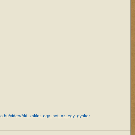
deo.hu/video/Aki_zaklat_egy_not_az_egy_gyoker