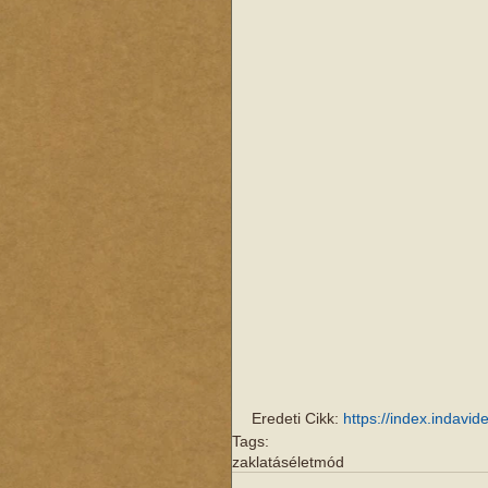
Eredeti Cikk: 
https://index.indavi
Tags:
zaklatás
életmód