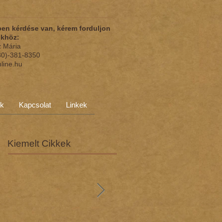
en kérdése van, kérem forduljon
nkhöz:
z Mária
(30)-381-8350
nline.hu
ok
Kapcsolat
Linkek
Kiemelt Cikkek