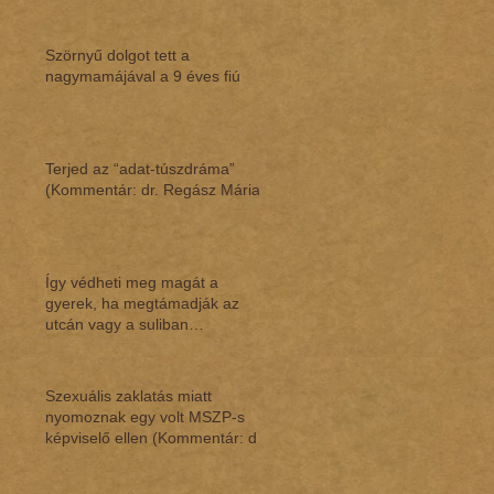
Szörnyű dolgot tett a
nagymamájával a 9 éves fiú
Terjed az “adat-túszdráma”
(Kommentár: dr. Regász Mária)
Így védheti meg magát a
gyerek, ha megtámadják az
utcán vagy a suliban
(Kommentár: dr. Regász Mária)
Szexuális zaklatás miatt
nyomoznak egy volt MSZP-s
képviselő ellen (Kommentár: dr.
Regász Mária)