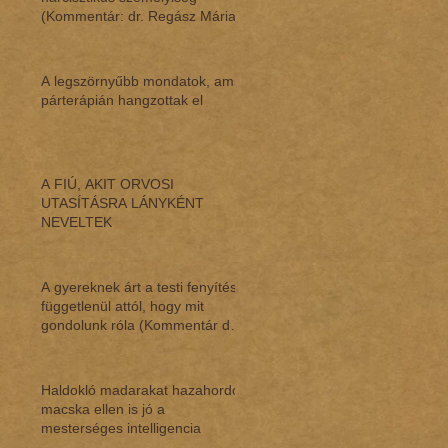
(Kommentár: dr. Regász Mária)
A legszörnyűbb mondatok, amik
párterápián hangzottak el
A FIÚ, AKIT ORVOSI
UTASÍTÁSRA LÁNYKÉNT
NEVELTEK
A gyereknek árt a testi fenyítés,
függetlenül attól, hogy mit
gondolunk róla (Kommentár dr.
Regász M
Haldokló madarakat hazahordó
macska ellen is jó a
mesterséges intelligencia