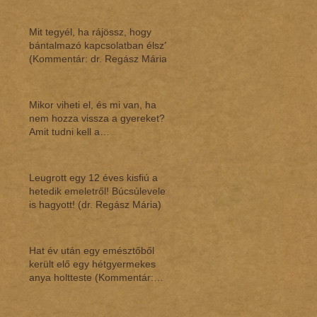
Mit tegyél, ha rájössz, hogy
bántalmazó kapcsolatban élsz?
(Kommentár: dr. Regász Mária)
Mikor viheti el, és mi van, ha
nem hozza vissza a gyereket?
Amit tudni kell a
gyermekláthatásról (Ko
Leugrott egy 12 éves kisfiú a
hetedik emeletről! Búcsúlevelet
is hagyott! (dr. Regász Mária)
Hat év után egy emésztőből
került elő egy hétgyermekes
anya holtteste (Kommentár:
dr.Regász Mária)