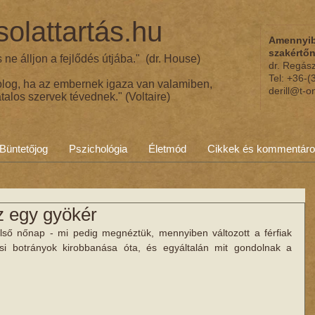
olattartás.hu
Amennyib
szakértő
ne álljon a fejlődés útjába." (dr. House)
dr. Regás
Tel: +36-
olog, ha az embernek igaza van valamiben,
derill@t-o
talos szervek tévednek." (Voltaire)
Büntetőjog
Pszichológia
Életmód
Cikkek és kommentár
az egy gyökér
ső nőnap - mi pedig megnéztük, mennyiben változott a férfiak 
si botrányok kirobbanása óta, és egyáltalán mit gondolnak a 