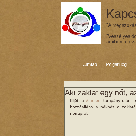
Kapcs
"A megszokás 
"Veszélyes d
amiben a hiva
Címlap
Polgári jog
Aki zaklat egy nőt, 
Eljött a 
#metoo
 kampány utáni el
hozzáállása a nőkhöz a zaklatá
nőnapról.