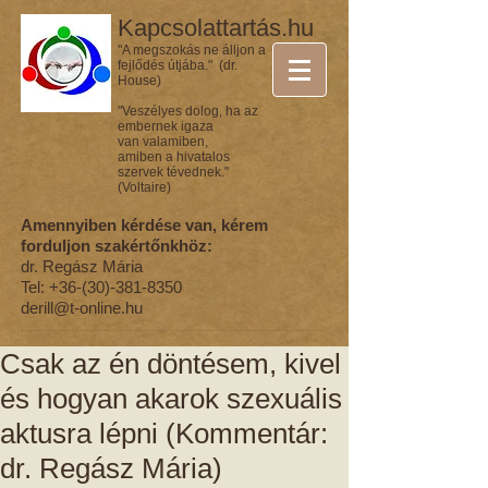
Kapcsolattartás.hu
"A megszokás ne álljon a
fejlődés útjába." (dr.
House)
"Veszélyes dolog, ha az
embernek igaza
van valamiben,
amiben a hivatalos
szervek tévednek."
(Voltaire)
Amennyiben kérdése van, kérem
forduljon szakértőnkhöz:
dr. Regász Mária
Tel:
+36-(30)-381-8350
derill@t-online.hu
Csak az én döntésem, kivel
és hogyan akarok szexuális
aktusra lépni (Kommentár:
dr. Regász Mária)