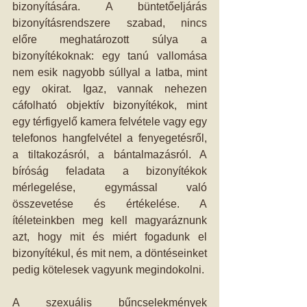
bizonyítására. A büntetőeljárás 
bizonyításrendszere szabad, nincs 
előre meghatározott súlya a 
bizonyítékoknak: egy tanú vallomása 
nem esik nagyobb súllyal a latba, mint 
egy okirat. Igaz, vannak nehezen 
cáfolható objektív bizonyítékok, mint 
egy térfigyelő kamera felvétele vagy egy 
telefonos hangfelvétel a fenyegetésről, 
a tiltakozásról, a bántalmazásról. A 
bíróság feladata a bizonyítékok 
mérlegelése, egymással való 
összevetése és értékelése. A 
ítéleteinkben meg kell magyaráznunk 
azt, hogy mit és miért fogadunk el 
bizonyítékul, és mit nem, a döntéseinket 
pedig kötelesek vagyunk megindokolni.
A szexuális bűncselekmények 