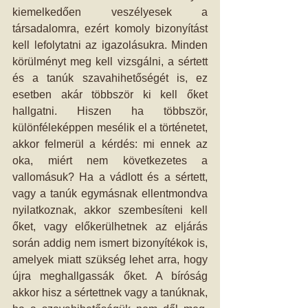
kiemelkedően veszélyesek a 
társadalomra, ezért komoly bizonyítást 
kell lefolytatni az igazolásukra. Minden 
körülményt meg kell vizsgálni, a sértett 
és a tanúk szavahihetőségét is, ez 
esetben akár többször ki kell őket 
hallgatni. Hiszen ha többször, 
különféleképpen mesélik el a történetet, 
akkor felmerül a kérdés: mi ennek az 
oka, miért nem következetes a 
vallomásuk? Ha a vádlott és a sértett, 
vagy a tanúk egymásnak ellentmondva 
nyilatkoznak, akkor szembesíteni kell 
őket, vagy előkerülhetnek az eljárás 
során addig nem ismert bizonyítékok is, 
amelyek miatt szükség lehet arra, hogy 
újra meghallgassák őket. A bíróság 
akkor hisz a sértettnek vagy a tanúknak, 