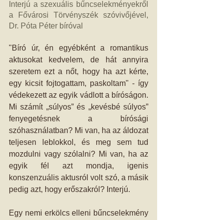
Interjú a szexuális bűncselekményekről 
a Fővárosi Törvényszék szóvivőjével, 
Dr. Póta Péter bíróval
"Bíró úr, én egyébként a romantikus 
aktusokat kedvelem, de hát annyira 
szeretem ezt a nőt, hogy ha azt kérte, 
egy kicsit fojtogattam, paskoltam" - így 
védekezett az egyik vádlott a bíróságon. 
Mi számít „súlyos” és „kevésbé súlyos” 
fenyegetésnek a bírósági 
szóhasználatban? Mi van, ha az áldozat 
teljesen leblokkol, és meg sem tud 
mozdulni vagy szólalni? Mi van, ha az 
egyik fél azt mondja, igenis 
konszenzuális aktusról volt szó, a másik 
pedig azt, hogy erőszakról? Interjú.
Egy nemi erkölcs elleni bűncselekmény 