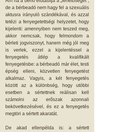
Ám ha a bérlő elutasítja a „lehetőséget”, 
de a bérbeadó nem hagy fel a szexuális 
aktusra irányuló szándékával, és azzal 
tetézi a fenyegetettségi helyzetet, hogy 
kijelenti: amennyiben nem teszed meg, 
akkor nemcsak, hogy felmondom a 
bérleti jogviszonyt, hanem még jól meg 
is verlek, ezzel a kijelentéssel a 
fenyegetés átlép a kvalifikált 
fenyegetésbe: a bérbeadó már élet, testi 
épség elleni, közvetlen fenyegetést 
alkalmaz. Vagyis, a két fenyegetés 
között az a különbség, hogy utóbbi 
esetben a sértettnek reálisan kell 
számolni az erőszak azonnali 
bekövetkezésével, és ez a fenyegetés 
megtöri a sértett akaratát.
De akad ellenpélda is: a sértett 