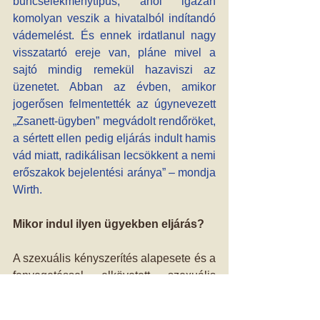
bűncselekménytípus, ahol igazán 
komolyan veszik a hivatalból indítandó 
vádemelést. És ennek irdatlanul nagy 
visszatartó ereje van, pláne mivel a 
sajtó mindig remekül hazaviszi az 
üzenetet. Abban az évben, amikor 
jogerősen felmentették az úgynevezett 
„Zsanett-ügyben” megvádolt rendőröket, 
a sértett ellen pedig eljárás indult hamis 
vád miatt, radikálisan lecsökkent a nemi 
erőszakok bejelentési aránya” – mondja 
Wirth.
Mikor indul ilyen ügyekben eljárás?
A szexuális kényszerítés alapesete és a 
fenyegetéssel elkövetett szexuális 
erőszak esetében csak akkor indul 
büntetőeljárás, ha a sértett az 