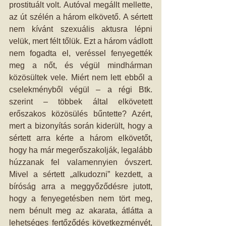
prostituált volt. Autóval megállt mellette, 
az út szélén a három elkövető. A sértett 
nem kívánt szexuális aktusra lépni 
velük, mert félt tőlük. Ezt a három vádlott 
nem fogadta el, veréssel fenyegették 
meg a nőt, és végül mindhárman 
közösültek vele. Miért nem lett ebből a 
cselekményből végül – a régi Btk. 
szerint – többek által elkövetett 
erőszakos közösülés bűntette? Azért, 
mert a bizonyítás során kiderült, hogy a 
sértett arra kérte a három elkövetőt, 
hogy ha már megerőszakolják, legalább 
húzzanak fel valamennyien óvszert. 
Mivel a sértett „alkudozni” kezdett, a 
bíróság arra a meggyőződésre jutott, 
hogy a fenyegetésben nem tört meg, 
nem bénult meg az akarata, átlátta a 
lehetséges fertőződés következményét, 