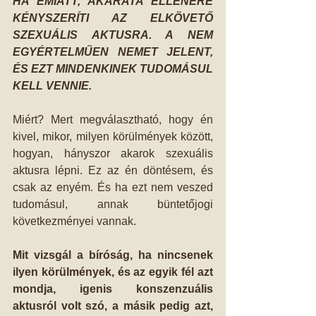
HA EMIATT, AKARATA ELLENÉRE 
KÉNYSZERÍTI AZ ELKÖVETŐ 
SZEXUÁLIS AKTUSRA. A NEM 
EGYÉRTELMŰEN NEMET JELENT, 
ÉS EZT MINDENKINEK TUDOMÁSUL 
KELL VENNIE.
Miért? Mert megválasztható, hogy én 
kivel, mikor, milyen körülmények között, 
hogyan, hányszor akarok szexuális 
aktusra lépni. Ez az én döntésem, és 
csak az enyém. És ha ezt nem veszed 
tudomásul, annak büntetőjogi 
következményei vannak.
Mit vizsgál a bíróság, ha nincsenek 
ilyen körülmények, és az egyik fél azt 
mondja, igenis konszenzuális 
aktusról volt szó, a másik pedig azt, 