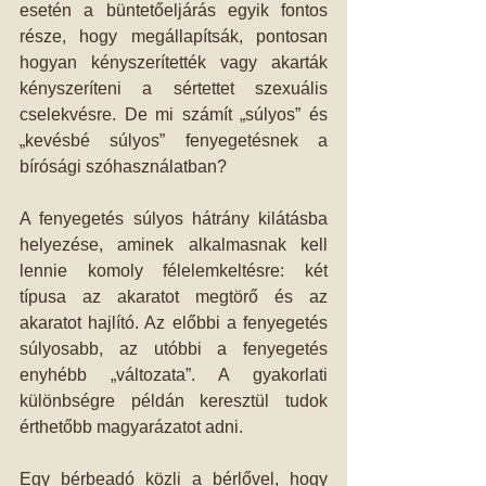
esetén a büntetőeljárás egyik fontos 
része, hogy megállapítsák, pontosan 
hogyan kényszerítették vagy akarták 
kényszeríteni a sértettet szexuális 
cselekvésre. De mi számít „súlyos” és 
„kevésbé súlyos” fenyegetésnek a 
bírósági szóhasználatban?
A fenyegetés súlyos hátrány kilátásba 
helyezése, aminek alkalmasnak kell 
lennie komoly félelemkeltésre: két 
típusa az akaratot megtörő és az 
akaratot hajlító. Az előbbi a fenyegetés 
súlyosabb, az utóbbi a fenyegetés 
enyhébb „változata”. A gyakorlati 
különbségre példán keresztül tudok 
érthetőbb magyarázatot adni.
Egy bérbeadó közli a bérlővel, hogy 