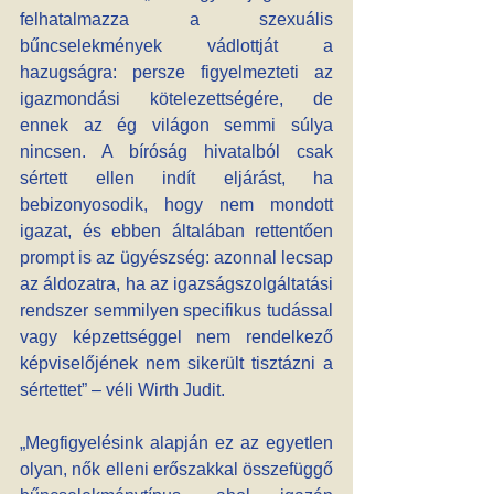
felhatalmazza a szexuális 
bűncselekmények vádlottját a 
hazugságra: persze figyelmezteti az 
igazmondási kötelezettségére, de 
ennek az ég világon semmi súlya 
nincsen. A bíróság hivatalból csak 
sértett ellen indít eljárást, ha 
bebizonyosodik, hogy nem mondott 
igazat, és ebben általában rettentően 
prompt is az ügyészség: azonnal lecsap 
az áldozatra, ha az igazságszolgáltatási 
rendszer semmilyen specifikus tudással 
vagy képzettséggel nem rendelkező 
képviselőjének nem sikerült tisztázni a 
sértettet” – véli Wirth Judit.
„Megfigyelésink alapján ez az egyetlen 
olyan, nők elleni erőszakkal összefüggő 