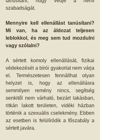
tanúsítani, hogy védje a nemi 
szabadságát.
Mennyire kell ellenállást tanúsítani? 
Mi van, ha az áldozat teljesen 
leblokkol, és meg sem tud mozdulni 
vagy szólalni?
A sértett komoly ellenállását, fizikai 
védekezését a bírói gyakorlat nem várja 
el. Természetesen fennállhat olyan 
helyzet is, hogy az ellenállásra 
semmilyen remény nincs, segítség 
senkitől nem várható, bezárt lakásban, 
ritkán lakott területen, vidéki házban 
történik a szexuális cselekmény. Ebben 
az esetben is felülíródik a főszabály a 
sértett javára.