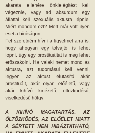
akarata ellenére önkielégítést kell 
végeznie, vagy ad absurdum egy 
állattal kell szexuális aktusra lépnie. 
Miért mondom ezt? Mert már volt ilyen 
eset a bíróságon.
Fel szeretném hívni a figyelmet arra is, 
hogy ahogyan egy tolvajtól is lehet 
lopni, úgy egy prostituáltat is meg lehet 
erőszakolni. Ha valaki nemet mond az 
aktusra, azt tudomásul kell venni, 
legyen az aktust elutasító akár 
prostituált, akár olyan előéletű, vagy 
akár kihívó kinézetű, öltözködésű, 
viselkedésű hölgy:
A KIHÍVÓ MAGATARTÁS, AZ 
ÖLTÖZKÖDÉS, AZ ELŐÉLET MIATT 
A SÉRTETT NEM HIBÁZTATHATÓ, 