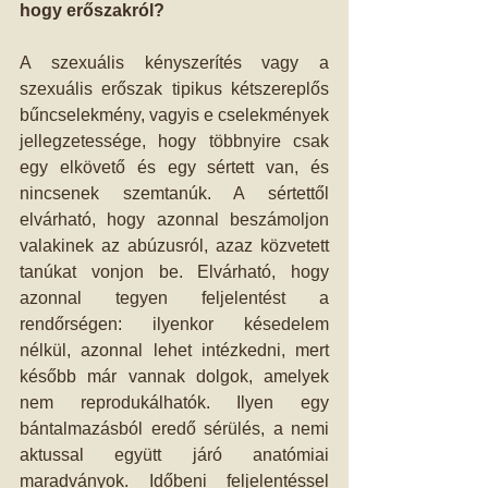
hogy erőszakról?
A szexuális kényszerítés vagy a 
szexuális erőszak tipikus kétszereplős 
bűncselekmény, vagyis e cselekmények 
jellegzetessége, hogy többnyire csak 
egy elkövető és egy sértett van, és 
nincsenek szemtanúk. A sértettől 
elvárható, hogy azonnal beszámoljon 
valakinek az abúzusról, azaz közvetett 
tanúkat vonjon be. Elvárható, hogy 
azonnal tegyen feljelentést a 
rendőrségen: ilyenkor késedelem 
nélkül, azonnal lehet intézkedni, mert 
később már vannak dolgok, amelyek 
nem reprodukálhatók. Ilyen egy 
bántalmazásból eredő sérülés, a nemi 
aktussal együtt járó anatómiai 
maradványok. Időbeni feljelentéssel 