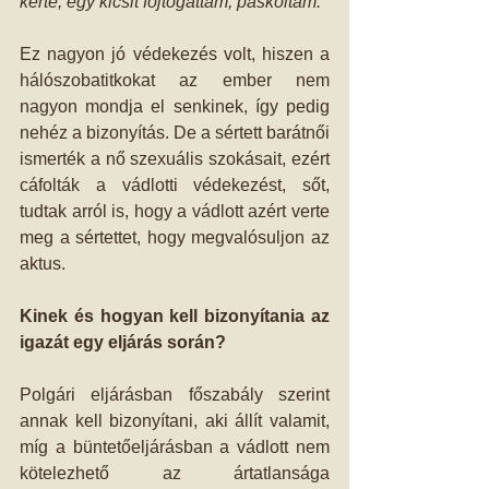
kérte, egy kicsit fojtogattam, paskoltam.”
Ez nagyon jó védekezés volt, hiszen a 
hálószobatitkokat az ember nem 
nagyon mondja el senkinek, így pedig 
nehéz a bizonyítás. De a sértett barátnői 
ismerték a nő szexuális szokásait, ezért 
cáfolták a vádlotti védekezést, sőt, 
tudtak arról is, hogy a vádlott azért verte 
meg a sértettet, hogy megvalósuljon az 
aktus.
Kinek és hogyan kell bizonyítania az 
igazát egy eljárás során?
Polgári eljárásban főszabály szerint 
annak kell bizonyítani, aki állít valamit, 
míg a büntetőeljárásban a vádlott nem 
kötelezhető az ártatlansága 