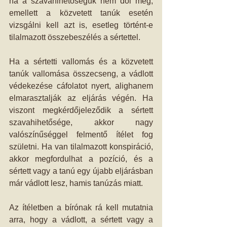
ha a szavahihetőségük nem dől meg, 
emellett a közvetett tanúk esetén 
vizsgálni kell azt is, esetleg történt-e 
tilalmazott összebeszélés a sértettel.
Ha a sértetti vallomás és a közvetett 
tanúk vallomása összecseng, a vádlott 
védekezése cáfolatot nyert, alighanem 
elmarasztalják az eljárás végén. Ha 
viszont megkérdőjeleződik a sértett 
szavahihetősége, akkor nagy 
valószínűséggel felmentő ítélet fog 
születni. Ha van tilalmazott konspiráció, 
akkor megfordulhat a pozíció, és a 
sértett vagy a tanú egy újabb eljárásban 
már vádlott lesz, hamis tanúzás miatt.
Az ítéletben a bírónak rá kell mutatnia 
arra, hogy a vádlott, a sértett vagy a 