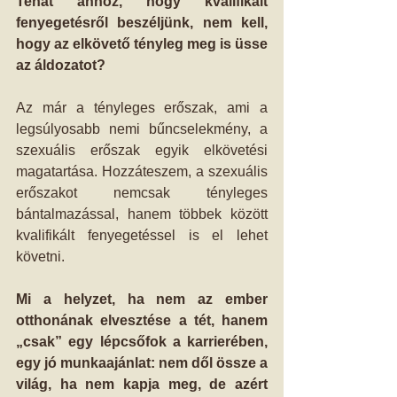
Tehát ahhoz, hogy kvalifikált 
fenyegetésről beszéljünk, nem kell, 
hogy az elkövető tényleg meg is üsse 
az áldozatot?
Az már a tényleges erőszak, ami a 
legsúlyosabb nemi bűncselekmény, a 
szexuális erőszak egyik elkövetési 
magatartása. Hozzáteszem, a szexuális 
erőszakot nemcsak tényleges 
bántalmazással, hanem többek között 
kvalifikált fenyegetéssel is el lehet 
követni.
Mi a helyzet, ha nem az ember 
otthonának elvesztése a tét, hanem 
„csak” egy lépcsőfok a karrierében, 
egy jó munkaajánlat: nem dől össze a 
világ, ha nem kapja meg, de azért 