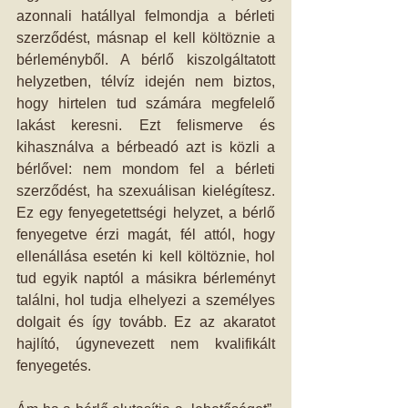
azonnali hatállyal felmondja a bérleti 
szerződést, másnap el kell költöznie a 
bérleményből. A bérlő kiszolgáltatott 
helyzetben, télvíz idején nem biztos, 
hogy hirtelen tud számára megfelelő 
lakást keresni. Ezt felismerve és 
kihasználva a bérbeadó azt is közli a 
bérlővel: nem mondom fel a bérleti 
szerződést, ha szexuálisan kielégítesz. 
Ez egy fenyegetettségi helyzet, a bérlő 
fenyegetve érzi magát, fél attól, hogy 
ellenállása esetén ki kell költöznie, hol 
tud egyik naptól a másikra bérleményt 
találni, hol tudja elhelyezi a személyes 
dolgait és így tovább. Ez az akaratot 
hajlító, úgynevezett nem kvalifikált 
fenyegetés.