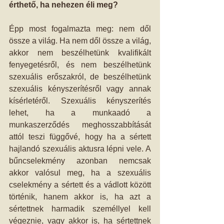
érthető, ha nehezen éli meg?
Épp most fogalmazta meg: nem dől 
össze a világ. Ha nem dől össze a világ, 
akkor nem beszélhetünk kvalifikált 
fenyegetésről, és nem beszélhetünk 
szexuális erőszakról, de beszélhetünk 
szexuális kényszerítésről vagy annak 
kísérletéről. Szexuális kényszerítés 
lehet, ha a munkaadó a 
munkaszerződés meghosszabbítását 
attól teszi függővé, hogy ha a sértett 
hajlandó szexuális aktusra lépni vele. A 
bűncselekmény azonban nemcsak 
akkor valósul meg, ha a szexuális 
cselekmény a sértett és a vádlott között 
történik, hanem akkor is, ha azt a 
sértettnek harmadik személlyel kell 
végeznie, vagy akkor is, ha sértettnek 