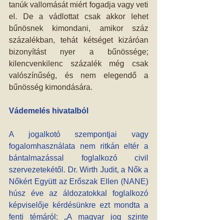
tanúk vallomását miért fogadja vagy veti 
el. De a vádlottat csak akkor lehet 
bűnösnek kimondani, amikor száz 
százalékban, tehát kétséget kizáróan 
bizonyítást nyer a bűnössége; 
kilencvenkilenc százalék még csak 
valószínűség, és nem elegendő a 
bűnösség kimondására.
Vádemelés hivatalból
A jogalkotó szempontjai vagy 
fogalomhasználata nem ritkán eltér a 
bántalmazással foglalkozó civil 
szervezetekétől. Dr. Wirth Judit, a Nők a 
Nőkért Együtt az Erőszak Ellen (NANE) 
húsz éve az áldozatokkal foglalkozó 
képviselője kérdésünkre ezt mondta a 
fenti témáról: „A magyar jog szinte 