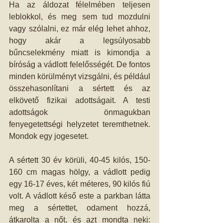
Ha az áldozat félelmében teljesen 
leblokkol, és meg sem tud mozdulni 
vagy szólalni, ez már elég lehet ahhoz, 
hogy akár a legsúlyosabb 
bűncselekmény miatt is kimondja a 
bíróság a vádlott felelősségét. De fontos 
minden körülményt vizsgálni, és például 
összehasonlítani a sértett és az 
elkövető fizikai adottságait. A testi 
adottságok önmagukban 
fenyegetettségi helyzetet teremthetnek. 
Mondok egy jogesetet.
A sértett 30 év körüli, 40-45 kilós, 150-
160 cm magas hölgy, a vádlott pedig 
egy 16-17 éves, két méteres, 90 kilós fiú 
volt. A vádlott késő este a parkban látta 
meg a sértettet, odament hozzá, 
átkarolta a nőt, és azt mondta neki: 