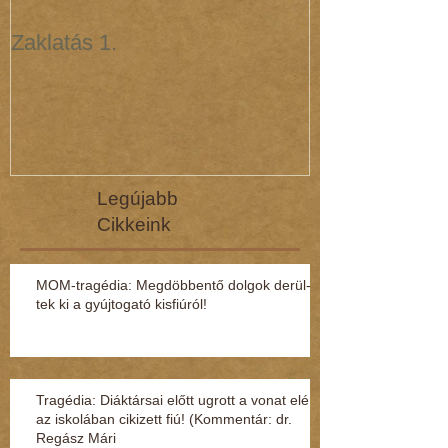
Zaklatás 1.
Zaklatás 3 - 
(interjú dr. R
Legújabb
Cikkeink
MOM-tragédia: Megdöbbentő dol­gok de­rül­
tek ki a gyúj­to­gató kisfi­ú­ról!
Tragédia: Diáktársai előtt ugrott a vonat elé
az iskolában cikizett fiú! (Kommentár: dr.
Regász Mári