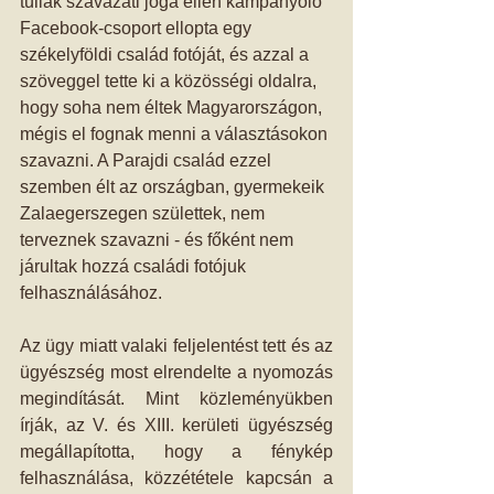
túliak szavazati joga ellen kampányoló 
Facebook-csoport ellopta egy 
székelyföldi család fotóját, és azzal a 
szöveggel tette ki a közösségi oldalra, 
hogy soha nem éltek Magyarországon, 
mégis el fognak menni a választásokon 
szavazni. A Parajdi család ezzel 
szemben élt az országban, gyermekeik 
Zalaegerszegen születtek, nem 
terveznek szavazni - és főként nem 
járultak hozzá családi fotójuk 
felhasználásához.
Az ügy miatt valaki feljelentést tett és az 
ügyészség most elrendelte a nyomozás 
megindítását. Mint közleményükben 
írják, az V. és XIII. kerületi ügyészség 
megállapította, hogy a fénykép 
felhasználása, közzététele kapcsán a 