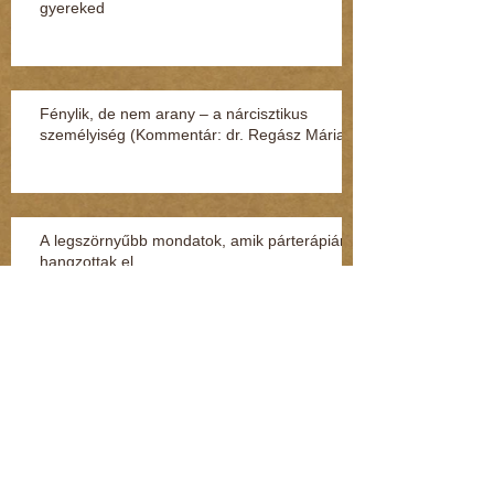
gyereked
Fénylik, de nem arany – a nárcisztikus
személyiség (Kommentár: dr. Regász Mária)
A legszörnyűbb mondatok, amik párterápián
hangzottak el
A FIÚ, AKIT ORVOSI UTASÍTÁSRA
LÁNYKÉNT NEVELTEK
A gyereknek árt a testi fenyítés, függetlenül