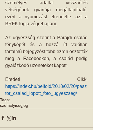
személyes adattal visszaélés 
vétségének gyanúja megállapítható, 
ezért a nyomozást elrendelte, azt a 
BRFK fogja végrehajtani.
Az ügyészség szerint a Parajdi család 
fényképét és a hozzá írt valótlan 
tartalmú bejegyzést több ezren osztották 
meg a Facebookon, a család pedig 
gyalázkodó üzeneteket kapott.
Eredeti Cikk:
https://index.hu/belfold/2018/02/20/pasz
tor_csalad_lopott_foto_ugyeszseg/
Tags:
személyiségjog