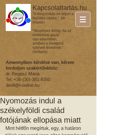
Kapcsolattartás.hu
"A megszokás ne álljon a
fejlődés útjába." (dr.
House)
"Veszélyes dolog, ha az
embernek igaza
van valamiben,
amiben a hivatalos
szervek tévednek."
(Voltaire)
Amennyiben kérdése van, kérem
forduljon szakértőnkhöz:
dr. Regász Mária
Tel:
+36-(30)-381-8350
derill@t-online.hu
Nyomozás indul a
székelyföldi család
fotójának ellopása miatt
Mint hétfőn megírtuk, egy, a határon 