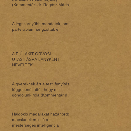
(Kommentár: dr. Regász Mária)
A legszörnyűbb mondatok, amik
párterápián hangzottak el
A FIÚ, AKIT ORVOSI
UTASÍTÁSRA LÁNYKÉNT
NEVELTEK
A gyereknek árt a testi fenyítés,
függetlenül attól, hogy mit
gondolunk róla (Kommentár dr.
Regász M
Haldokló madarakat hazahordó
macska ellen is jó a
mesterséges intelligencia