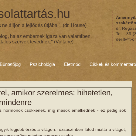
olattartás.hu
Amennyib
szakértő
ne álljon a fejlődés útjába." (dr. House)
dr. Regás
Tel: +36-
olog, ha az embernek igaza van valamiben,
derill@t-o
talos szervek tévednek." (Voltaire)
Büntetőjog
Pszichológia
Életmód
Cikkek és kommentár
ttel, amikor szerelmes: hihetetlen,
 mindenre
yes hormonok csökkenek, míg mások emelkednek - ez pedig sok 
yik legjobb érzés a világon: rózsaszínben látod miatta a világot, 
gy egyszerűen minden ezerszer szebb.