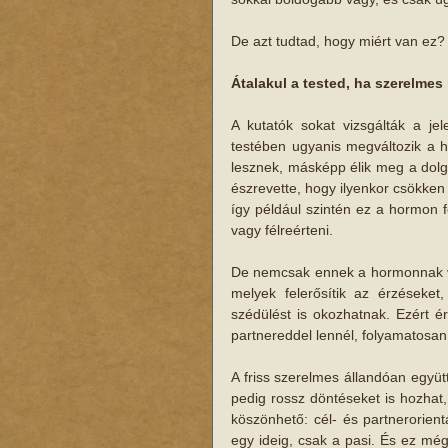
De azt tudtad, hogy miért van ez?
Átalakul a tested, ha szerelmes 
A kutatók sokat vizsgálták a je
testében ugyanis megváltozik a h
lesznek, másképp élik meg a dolgo
észrevette, hogy ilyenkor csökken 
így például szintén ez a hormon fe
vagy félreérteni.
De nemcsak ennek a hormonnak vál
melyek felerősítik az érzéseket
szédülést is okozhatnak. Ezért é
partnereddel lennél, folyamatosan 
A friss szerelmes állandóan együtt 
pedig rossz döntéseket is hozhat, 
köszönhető: cél- és partnerorien
egy ideig, csak a pasi. És ez m