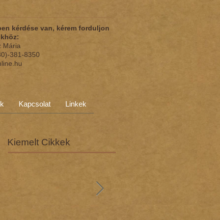
en kérdése van, kérem forduljon
nkhöz:
z Mária
(30)-381-8350
nline.hu
ok
Kapcsolat
Linkek
Kiemelt Cikkek