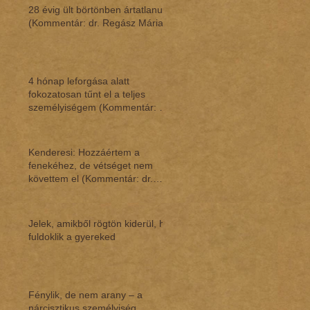
28 évig ült börtönben ártatlanul
(Kommentár: dr. Regász Mária)
4 hónap leforgása alatt
fokozatosan tűnt el a teljes
személyiségem (Kommentár: dr.
Regász Mária)
Kenderesi: Hozzáértem a
fenekéhez, de vétséget nem
követtem el (Kommentár: dr.
Regász Mária)
Jelek, amikből rögtön kiderül, ha
fuldoklik a gyereked
Fénylik, de nem arany – a
nárcisztikus személyiség