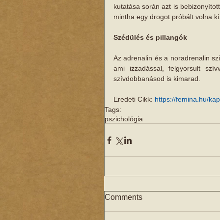
kutatása során azt is bebizonyítot
mintha egy drogot próbált volna ki
Szédülés és pillangók
Az adrenalin és a noradrenalin s
ami izzadással, felgyorsult szí
szívdobbanásod is kimarad.
Eredeti Cikk: 
https://femina.hu/ka
Tags:
pszichológia
Comments