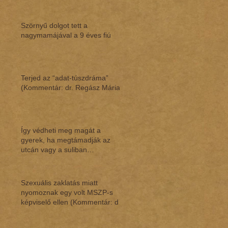
Szörnyű dolgot tett a
nagymamájával a 9 éves fiú
Terjed az “adat-túszdráma”
(Kommentár: dr. Regász Mária)
Így védheti meg magát a
gyerek, ha megtámadják az
utcán vagy a suliban
(Kommentár: dr. Regász Mária)
Szexuális zaklatás miatt
nyomoznak egy volt MSZP-s
képviselő ellen (Kommentár: dr.
Regász Mária)