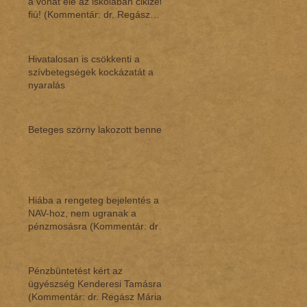
a vonat elé az iskolában cikizett
fiú! (Kommentár: dr. Regász
Mári
Hivatalosan is csökkenti a
szívbetegségek kockázatát a
nyaralás
Beteges szörny lakozott benne
Hiába a rengeteg bejelentés a
NAV-hoz, nem ugranak a
pénzmosásra (Kommentár: dr.
Regász Mária)
Pénzbüntetést kért az
ügyészség Kenderesi Tamásra
(Kommentár: dr. Regász Mária)