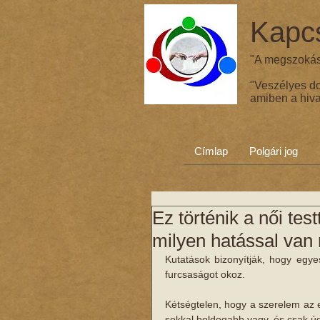
Kapcs
"A megszokás 
"Veszélyes d
amiben a hiva
Címlap
Polgári jog
Ez történik a női tes
milyen hatással van
Kutatások bizonyítják, hogy eg
furcsaságot okoz.
Kétségtelen, hogy a szerelem az eg
sokkal boldogabb vagy, és csak ú