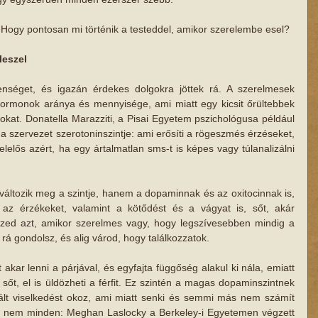
 Hogy pontosan mi történik a testeddel, amikor szerelembe esel?
leszel
lenséget, és igazán érdekes dolgokra jöttek rá. A szerelmesek 
ormonok aránya és mennyisége, ami miatt egy kicsit őrültebbek 
kat. Donatella Marazziti, a Pisai Egyetem pszichológusa például 
a szervezet szerotoninszintje: ami erősíti a rögeszmés érzéseket, 
lelős azért, ha egy ártalmatlan sms-t is képes vagy túlanalizálni 
tozik meg a szintje, hanem a dopaminnak és az oxitocinnak is, 
, az érzékeket, valamint a kötődést és a vágyat is, sőt, akár 
rzed azt, amikor szerelmes vagy, hogy legszívesebben mindig a 
rá gondolsz, és alig várod, hogy találkozzatok.
akar lenni a párjával, és egyfajta függőség alakul ki nála, emiatt 
sőt, el is üldözheti a férfit. Ez szintén a magas dopaminszintnek 
tált viselkedést okoz, ami miatt senki és semmi más nem számít 
ég nem minden: Meghan Laslocky a Berkeley-i Egyetemen végzett 