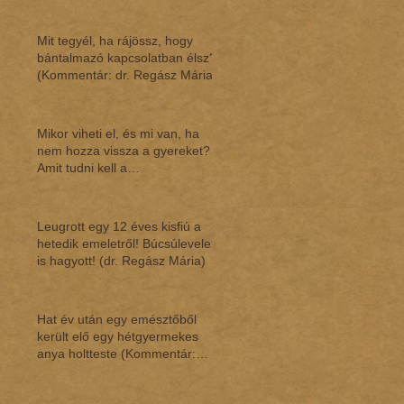
Mit tegyél, ha rájössz, hogy
bántalmazó kapcsolatban élsz?
(Kommentár: dr. Regász Mária)
Mikor viheti el, és mi van, ha
nem hozza vissza a gyereket?
Amit tudni kell a
gyermekláthatásról (Ko
Leugrott egy 12 éves kisfiú a
hetedik emeletről! Búcsúlevelet
is hagyott! (dr. Regász Mária)
Hat év után egy emésztőből
került elő egy hétgyermekes
anya holtteste (Kommentár:
dr.Regász Mária)