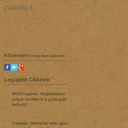
Zaklatás 1.
Zaklatás 3 - Lúgos
támadás (interjú dr.
Regász Máriával)
Kövessen
(még nem üzemel)
Legújabb Cikkeink
MOM-tragédia: Megdöbbentő
dol­gok de­rül­tek ki a gyúj­to­gató
kisfi­ú­ról!
Tragédia: Diáktársai előtt ugrott