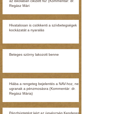
az iskolában cikizett fiú! (Kommentár: dr.
Regász Mári
Hivatalosan is csökkenti a szívbetegségek
kockázatát a nyaralás
Beteges szörny lakozott benne
Hiába a rengeteg bejelentés a NAV-hoz, nem
ugranak a pénzmosásra (Kommentár: dr.
Regász Mária)
Pénzbüntetést kért az ügyészség Kenderesi