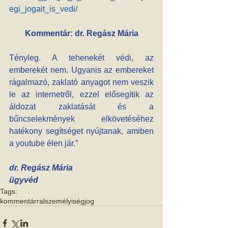
egi_jogait_is_vedi/
Kommentár: dr. Regász Mária
Tényleg. A tehenekét védi, az 
emberekét nem. Ugyanis az embereket 
rágalmazó, zaklató anyagot nem veszik 
le az internetről, ezzel elősegítik az 
áldozat zaklatását és a 
bűncselekmények elkövetéséhez 
hatékony segítséget nyújtanak, amiben 
a youtube élen jár.”
dr. Regász Mária 
ügyvéd
Tags:
kommentárral
személyiségjog