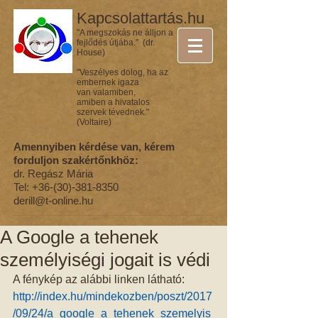
Kapcsolattartás.hu
"A megszokás ne álljon a
fejlődés útjába." (dr.
House)
"Veszélyes dolog, ha az
embernek igaza
van valamiben,
amiben a hivatalos
szervek tévednek."
(Voltaire)
Amennyiben kérdése van, kérem
forduljon szakértőnkhöz:
dr. Regász Mária
Tel:
+36-(30)-381-8350
derill@t-online.hu
A Google a tehenek
személyiségi jogait is védi
A fénykép az alábbi linken látható:
http://index.hu/mindekozben/poszt/2017
/09/24/a_google_a_tehenek_szemelyis