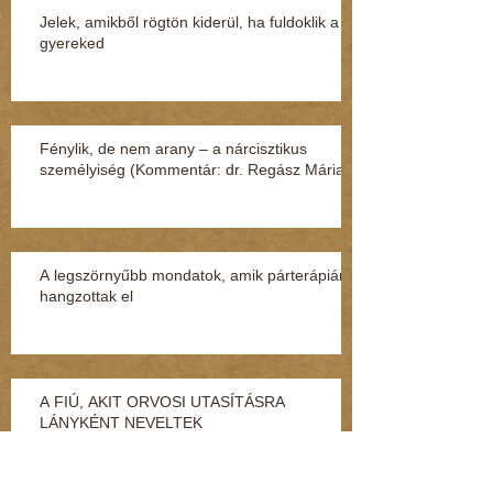
Jelek, amikből rögtön kiderül, ha fuldoklik a
gyereked
Fénylik, de nem arany – a nárcisztikus
személyiség (Kommentár: dr. Regász Mária)
A legszörnyűbb mondatok, amik párterápián
hangzottak el
A FIÚ, AKIT ORVOSI UTASÍTÁSRA
LÁNYKÉNT NEVELTEK