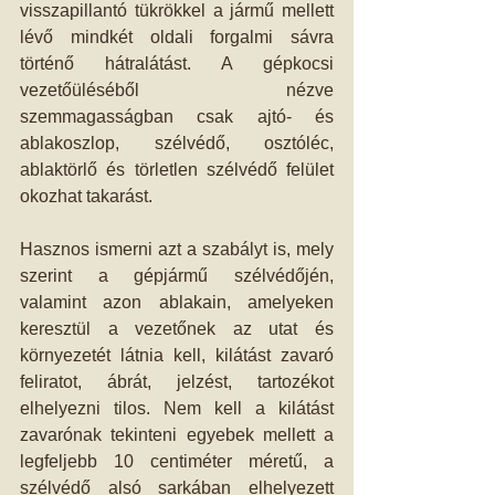
visszapillantó tükrökkel a jármű mellett 
lévő mindkét oldali forgalmi sávra 
történő hátralátást. A gépkocsi 
vezetőüléséből nézve 
szemmagasságban csak ajtó- és 
ablakoszlop, szélvédő, osztóléc, 
ablaktörlő és törletlen szélvédő felület 
okozhat takarást.
Hasznos ismerni azt a szabályt is, mely 
szerint a gépjármű szélvédőjén, 
valamint azon ablakain, amelyeken 
keresztül a vezetőnek az utat és 
környezetét látnia kell, kilátást zavaró 
feliratot, ábrát, jelzést, tartozékot 
elhelyezni tilos. Nem kell a kilátást 
zavarónak tekinteni egyebek mellett a 
legfeljebb 10 centiméter méretű, a 
szélvédő alsó sarkában elhelyezett 