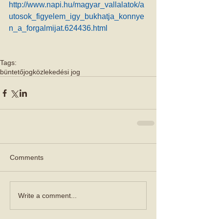
http://www.napi.hu/magyar_vallalatok/a
utosok_figyelem_igy_bukhatja_konnye
n_a_forgalmijat.624436.html
Tags:
büntetőjog
közlekedési jog
Comments
Write a comment...