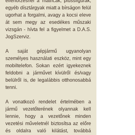
ellenőrzésnél a matricák, plüssfigurák, 
egyéb dísztárgyak miatt a bírságon felül 
ugorhat a forgalmi, avagy a kocsi eleve 
át sem megy az esedékes műszaki 
vizsgán - hívta fel a figyelmet a D.A.S. 
JogSzerviz.
A saját gépjármű ugyanolyan 
személyes használati eszköz, mint egy 
mobiltelefon. Sokan ezért igyekeznek 
feldobni a járművet kívülről és/vagy 
belülről is, de legalábbis otthonosabbá 
tenni.
A vonatkozó rendelet értelmében a 
jármű vezetőterének olyannak kell 
lennie, hogy a vezetőnek minden 
vezetési műveletnél biztosítsa az előre 
és oldalra való kilátást, továbbá 