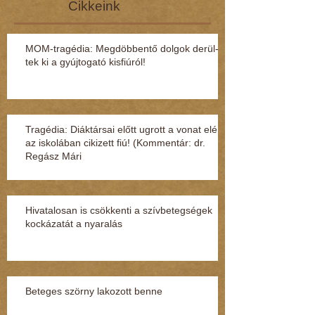
Cikkeink
MOM-tragédia: Megdöbbentő dol­gok de­rül­
tek ki a gyúj­to­gató kisfi­ú­ról!
Tragédia: Diáktársai előtt ugrott a vonat elé
az iskolában cikizett fiú! (Kommentár: dr.
Regász Mári
Hivatalosan is csökkenti a szívbetegségek
kockázatát a nyaralás
Beteges szörny lakozott benne