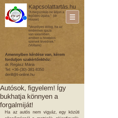
Kapcsolattartás.hu
"A megszokás ne álljon a
fejlődés útjába." (dr.
House)
"Veszélyes dolog, ha az
embernek igaza
van valamiben,
amiben a hivatalos
szervek tévednek."
(Voltaire)
Amennyiben kérdése van, kérem
forduljon szakértőnkhöz:
dr. Regász Mária
Tel:
+36-(30)-381-8350
derill@t-online.hu
Autósok, figyelem! Így
bukhatja könnyen a
forgalmiját!
Ha az autós nem vigyáz, egy közúti 