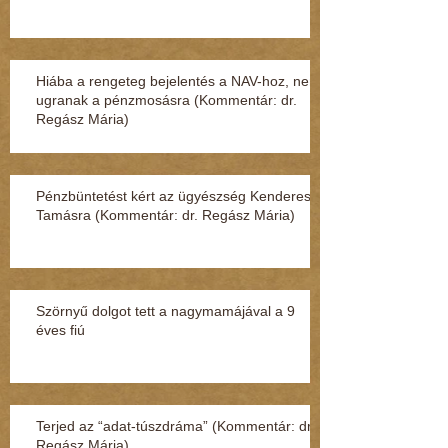
Hiába a rengeteg bejelentés a NAV-hoz, nem
ugranak a pénzmosásra (Kommentár: dr.
Regász Mária)
Pénzbüntetést kért az ügyészség Kenderesi
Tamásra (Kommentár: dr. Regász Mária)
Szörnyű dolgot tett a nagymamájával a 9
éves fiú
Terjed az “adat-túszdráma” (Kommentár: dr.
Regász Mária)