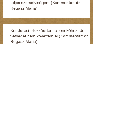
teljes személyiségem (Kommentár: dr.
Regász Mária)
Kenderesi: Hozzáértem a fenekéhez, de
vétséget nem követtem el (Kommentár: dr.
Regász Mária)
Jelek, amikből rögtön kiderül, ha fuldoklik a
gyereked
Fénylik, de nem arany – a nárcisztikus
személyiség (Kommentár: dr. Regász Mária)