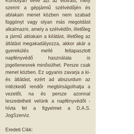
Komolyan véve azt az előírást, mely 
szerint a gépjármű szélvédőjén és 
ablakain menet közben nem szabad 
függönyt vagy olyan más megoldást 
alkalmazni, amely a szélvédőn, illetőleg 
a jármű ablakain a kilátást, illetőleg az 
átlátást megakadályozza, akkor akár a 
gyerekülés mellé feltapasztott 
napfényvédő használata is 
jogellenesnek minősülhet. Persze csak 
menet közben. Ez ugyanis zavarja a ki- 
és átlátást, ezért ad abszurdum az 
intézkedő rendőr megbírságolhatja a 
vezetőt, na és persze azonnal 
leszedetheti velünk a napfényvédőt - 
hívta fel a figyelmet a D.A.S. 
JogSzerviz.
Eredeti Cikk: