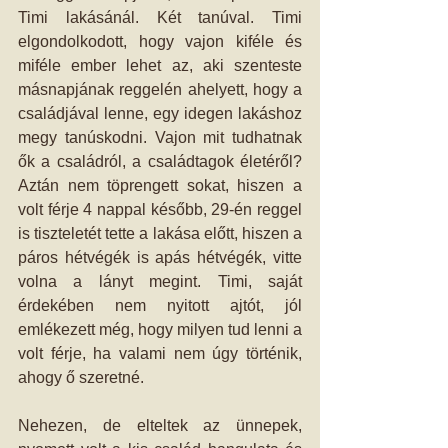
Timi lakásánál. Két tanúval. Timi 
elgondolkodott, hogy vajon kiféle és 
miféle ember lehet az, aki szenteste 
másnapjának reggelén ahelyett, hogy a 
családjával lenne, egy idegen lakáshoz 
megy tanúskodni. Vajon mit tudhatnak 
ők a családról, a családtagok életéről? 
Aztán nem töprengett sokat, hiszen a 
volt férje 4 nappal később, 29-én reggel 
is tiszteletét tette a lakása előtt, hiszen a 
páros hétvégék is apás hétvégék, vitte 
volna a lányt megint. Timi, saját 
érdekében nem nyitott ajtót, jól 
emlékezett még, hogy milyen tud lenni a 
volt férje, ha valami nem úgy történik, 
ahogy ő szeretné.
Nehezen, de elteltek az ünnepek, 