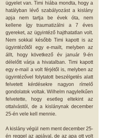
ügyelet van. Timi hiába mondta, hogy a 
hatályban lévő szabályozást a kislány 
apja nem tartja be évek óta, nem 
kellene így traumatizálni a 7 éves 
gyereket, az ügyintéző hajthatatlan volt. 
Nem sokkal később Timi kapott is az 
ügyintézőtől egy e-mailt, melyben az 
állt, hogy következő év január 9-én 
délelőtt várja a hivatalban. Timi kapott 
egy e-mail a volt férjétől is, melyben az 
ügyintézővel folytatott beszélgetés alatt 
felvetett kérdésekre nagyon rímelő 
gondolatok voltak. Wilhelm nagylelkűen 
felvetette, hogy esetleg eltekint az 
ottalvástól, de a kislánynak december 
25-én vele kell mennie.
A kislány végül nem ment december 25-
én reggel az apjával, de az apa ott volt 