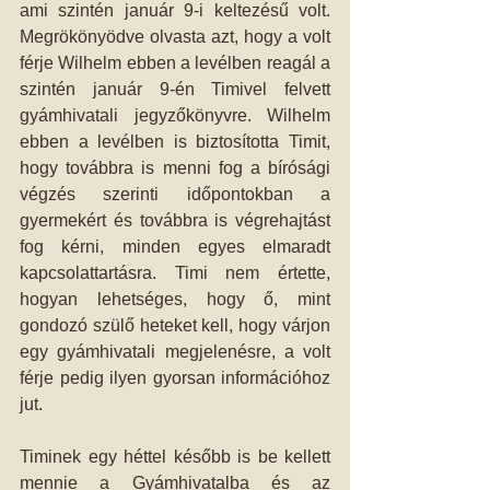
ami szintén január 9-i keltezésű volt. 
Megrökönyödve olvasta azt, hogy a volt 
férje Wilhelm ebben a levélben reagál a 
szintén január 9-én Timivel felvett 
gyámhivatali jegyzőkönyvre. Wilhelm 
ebben a levélben is biztosította Timit, 
hogy továbbra is menni fog a bírósági 
végzés szerinti időpontokban a 
gyermekért és továbbra is végrehajtást 
fog kérni, minden egyes elmaradt 
kapcsolattartásra. Timi nem értette, 
hogyan lehetséges, hogy ő, mint 
gondozó szülő heteket kell, hogy várjon 
egy gyámhivatali megjelenésre, a volt 
férje pedig ilyen gyorsan információhoz 
jut.
Timinek egy héttel később is be kellett 
mennie a Gyámhivatalba és az 