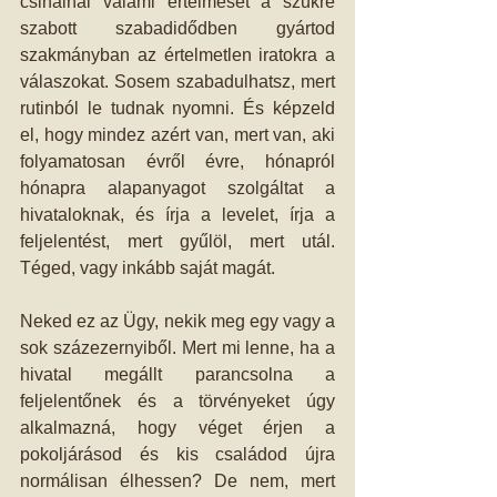
csinálnál valami értelmeset a szűkre 
szabott szabadidődben gyártod 
szakmányban az értelmetlen iratokra a 
válaszokat. Sosem szabadulhatsz, mert 
rutinból le tudnak nyomni. És képzeld 
el, hogy mindez azért van, mert van, aki 
folyamatosan évről évre, hónapról 
hónapra alapanyagot szolgáltat a 
hivataloknak, és írja a levelet, írja a 
feljelentést, mert gyűlöl, mert utál. 
Téged, vagy inkább saját magát.
Neked ez az Ügy, nekik meg egy vagy a 
sok százezernyiből. Mert mi lenne, ha a 
hivatal megállt parancsolna a 
feljelentőnek és a törvényeket úgy 
alkalmazná, hogy véget érjen a 
pokoljárásod és kis családod újra 
normálisan élhessen? De nem, mert 