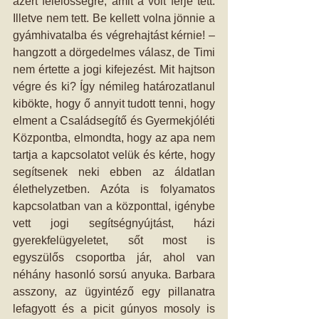
azért felelősségre, amit a volt férje tett. 
Illetve nem tett. Be kellett volna jönnie a 
gyámhivatalba és végrehajtást kérnie! – 
hangzott a dörgedelmes válasz, de Timi 
nem értette a jogi kifejezést. Mit hajtson 
végre és ki? Így némileg határozatlanul 
kibökte, hogy ő annyit tudott tenni, hogy 
elment a Családsegítő és Gyermekjóléti 
Központba, elmondta, hogy az apa nem 
tartja a kapcsolatot velük és kérte, hogy 
segítsenek neki ebben az áldatlan 
élethelyzetben. Azóta is folyamatos 
kapcsolatban van a központtal, igénybe 
vett jogi segítségnyújtást, házi 
gyerekfelügyeletet, sőt most is 
egyszülős csoportba jár, ahol van 
néhány hasonló sorsú anyuka. Barbara 
asszony, az ügyintéző egy pillanatra 
lefagyott és a picit gúnyos mosoly is 