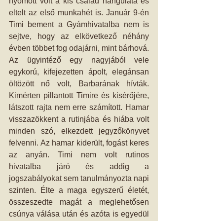
nyomott volt a kis család hangulata és 
eltelt az első munkahét is. Január 9-én 
Timi bement a Gyámhivatalba nem is 
sejtve, hogy az elkövetkező néhány 
évben többet fog odajárni, mint bárhová. 
Az ügyintéző egy nagyjából vele 
egykorú, kifejezetten ápolt, elegánsan 
öltözött nő volt, Barbarának hívták. 
Kimérten pillantott Timire és kisérőjére, 
látszott rajta nem erre számított. Hamar 
visszazökkent a rutinjába és hiába volt 
minden szó, elkezdett jegyzőkönyvet 
felvenni. Az hamar kiderült, fogást keres 
az anyán. Timi nem volt rutinos 
hivatalba járó és addig a 
jogszabályokat sem tanulmányozta napi 
szinten. Élte a maga egyszerű életét, 
összeszedte magát a meglehetősen 
csúnya válása után és azóta is egyedül 