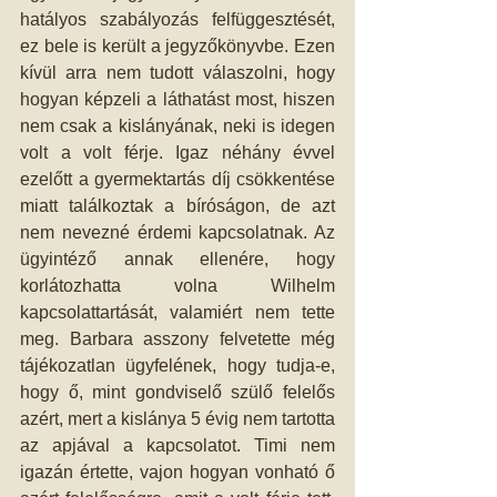
hatályos szabályozás felfüggesztését, 
ez bele is került a jegyzőkönyvbe. Ezen 
kívül arra nem tudott válaszolni, hogy 
hogyan képzeli a láthatást most, hiszen 
nem csak a kislányának, neki is idegen 
volt a volt férje. Igaz néhány évvel 
ezelőtt a gyermektartás díj csökkentése 
miatt találkoztak a bíróságon, de azt 
nem nevezné érdemi kapcsolatnak. Az 
ügyintéző annak ellenére, hogy 
korlátozhatta volna Wilhelm 
kapcsolattartását, valamiért nem tette 
meg. Barbara asszony felvetette még 
tájékozatlan ügyfelének, hogy tudja-e, 
hogy ő, mint gondviselő szülő felelős 
azért, mert a kislánya 5 évig nem tartotta 
az apjával a kapcsolatot. Timi nem 
igazán értette, vajon hogyan vonható ő 