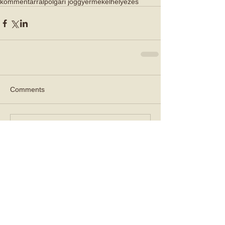
kommentárral
polgári jog
gyermekelhelyezés
Comments
Write a comment...
Kiemelt Cikkek