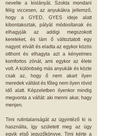
nevelte a kislányát. Szokta mondani 
félig viccesen, az anyukákra jellemző, 
hogy a GYED, GYES ideje alatt 
kibontakoztak, pályát módosítanak és 
elhagyják az addigi megszokott 
kereteket, és lám ő változtatott egy 
nagyot: elvált és eladta az egykor közös 
otthont és elhagyta azt a kényelmes 
komfortos zónát, ami egykor az élete 
volt. A különbség más anyukák és közte 
csak az, hogy ő nem akart ilyen 
meredek váltást és főleg nem ilyen rövid 
idő alatt. Képzeletben ilyenkor mindig 
megvonta a vállát: aki menni akar, hagy 
menjen.
Timi rutintalanságát az ügyintéző ki is 
használta, így született meg az ügy 
egyik első jegyzőkönyve. Timi kérte a 