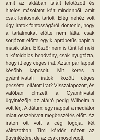
amit az aktában talált lefotózott és 
hiteles másolatot kért mindenből, amit 
csak fontosnak tartott. Elég nehéz volt 
úgy iratok fontosságáról döntenie, hogy 
a tartalmukat előtte nem látta, csak 
sorjázott előtte egyik apróbetűs papír a 
másik után. Először nem is tűnt fel neki 
a kétoldalas beadvány, csak nyugtázta, 
hogy itt egy céges irat. Aztán pár lappal 
később kapcsolt. Mit keres a 
gyámhivatali iratok között céges 
pecséttel ellátott irat? Visszalapozott, és 
valóban címzett a Gyámhivatal 
ügyintézője az aláíró pedig Wilhelm a 
volt férj. A dátum: egy nappal a mediátor 
miatt összehívott megbeszélés előtt. Az 
iraton ott volt a cég logója, két 
változatban. Timi kérdőn nézett az 
ügyintézőre, de az csak mosolygott.