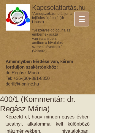
Kapcsolattartás.hu
"A megszokás ne álljon a
fejlődés útjába." (dr.
House)
"Veszélyes dolog, ha az
embernek igaza
van valamiben,
amiben a hivatalos
szervek tévednek."
(Voltaire)
Amennyiben kérdése van, kérem
forduljon szakértőnkhöz:
dr. Regász Mária
Tel:
+36-(30)-381-8350
derill@t-online.hu
400/1 (Kommentár: dr.
Regász Mária)
Képzeld el, hogy minden egyes évben 
tucatnyi, alkalommal kell különböző 
intézményekben, hivatalokban, 