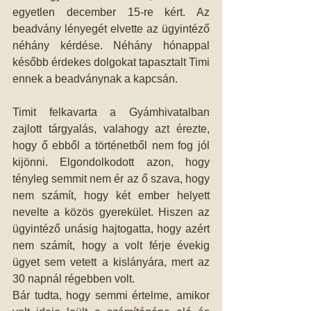
egyetlen december 15-re kért. Az 
beadvány lényegét elvette az ügyintéző 
néhány kérdése. Néhány hónappal 
később érdekes dolgokat tapasztalt Timi 
ennek a beadványnak a kapcsán.
Timit felkavarta a Gyámhivatalban 
zajlott tárgyalás, valahogy azt érezte, 
hogy ő ebből a történetből nem fog jól 
kijönni. Elgondolkodott azon, hogy 
tényleg semmit nem ér az ő szava, hogy 
nem számít, hogy két ember helyett 
nevelte a közös gyerekület. Hiszen az 
ügyintéző unásig hajtogatta, hogy azért 
nem számít, hogy a volt férje évekig 
ügyet sem vetett a kislányára, mert az 
30 napnál régebben volt.
Bár tudta, hogy semmi értelme, amikor 