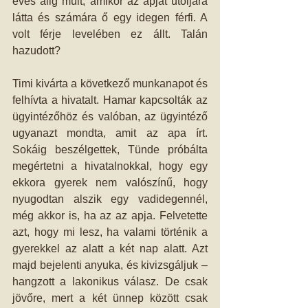
éves alig múlt, amikor az apját utoljára 
látta és számára ő egy idegen férfi. A 
volt férje levelében ez állt. Talán 
hazudott?
Timi kivárta a következő munkanapot és 
felhívta a hivatalt. Hamar kapcsolták az 
ügyintézőhöz és valóban, az ügyintéző 
ugyanazt mondta, amit az apa írt. 
Sokáig beszélgettek, Tünde próbálta 
megértetni a hivatalnokkal, hogy egy 
ekkora gyerek nem valószínű, hogy 
nyugodtan alszik egy vadidegennél, 
még akkor is, ha az az apja. Felvetette 
azt, hogy mi lesz, ha valami történik a 
gyerekkel az alatt a két nap alatt. Azt 
majd bejelenti anyuka, és kivizsgáljuk – 
hangzott a lakonikus válasz. De csak 
jövőre, mert a két ünnep között csak 