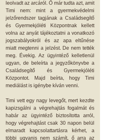
leolvadt az arcáról. Ő már tudta azt, amit 
Timi nem: mint a gyermekvédelmi 
jelzőrendszer tagjának a Családsegítő 
és Gyermekjóléti Központnak kellett 
volna az anyát tájékoztatni a vonatkozó 
jogszabályokról és az apa eltűnése 
miatt megtenni a jelzést. De nem tették 
meg. Évekig. Az ügyintéző kelletlenül 
ugyan, de beleírta a jegyzőkönyvbe a 
Családsegítő és Gyermekjóléti 
Központot. Majd beírta, hogy Timi 
mediálást is igénybe kíván venni.
Timi vett egy nagy levegőt, mert kezdte 
kapizsgálni a végrehajtás fogalmát és 
habár az ügyintéző biztosította arról, 
hogy végrehajtást csak 30 napon belül 
elmaradt kapcsolattartásra kérhet, a 
többi ugyanis nem számít, ő arra az 