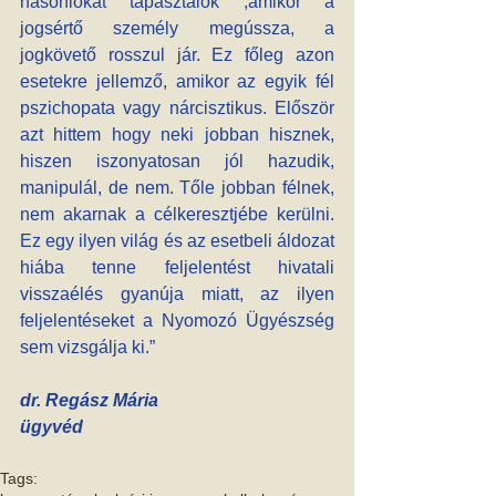
hasonlókat tapasztalok ,amikor a 
jogsértő személy megússza, a 
jogkövető rosszul jár. Ez főleg azon 
esetekre jellemző, amikor az egyik fél 
pszichopata vagy nárcisztikus. Először 
azt hittem hogy neki jobban hisznek, 
hiszen iszonyatosan jól hazudik, 
manipulál, de nem. Tőle jobban félnek, 
nem akarnak a célkeresztjébe kerülni. 
Ez egy ilyen világ és az esetbeli áldozat 
hiába tenne feljelentést hivatali 
visszaélés gyanúja miatt, az ilyen 
feljelentéseket a Nyomozó Ügyészség 
sem vizsgálja ki.”
dr. Regász Mária 
ügyvéd
Tags: