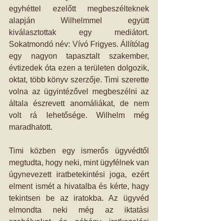
egyhéttel ezelőtt megbeszélteknek 
alapján Wilhelmmel együtt 
kiválasztottak egy mediátort. 
Sokatmondó név: Vívó Frigyes. Állítólag 
egy nagyon tapasztalt szakember, 
évtizedek óta ezen a területen dolgozik, 
oktat, több könyv szerzője. Timi szerette 
volna az ügyintézővel megbeszélni az 
általa észrevett anomáliákat, de nem 
volt rá lehetősége. Wilhelm még 
maradhatott.
Timi közben egy ismerős ügyvédtől 
megtudta, hogy neki, mint ügyfélnek van 
úgynevezett iratbetekintési joga, ezért 
elment ismét a hivatalba és kérte, hagy 
tekintsen be az iratokba. Az ügyvéd 
elmondta neki még az iktatási 