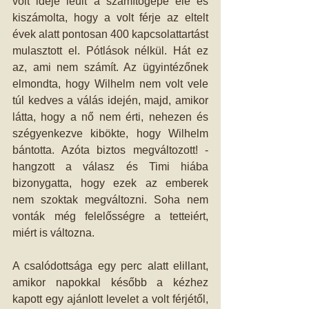
volt ideje leült a számítógépe elé és 
kiszámolta, hogy a volt férje az eltelt 
évek alatt pontosan 400 kapcsolattartást 
mulasztott el. Pótlások nélkül. Hát ez 
az, ami nem számít. Az ügyintézőnek 
elmondta, hogy Wilhelm nem volt vele 
túl kedves a válás idején, majd, amikor 
látta, hogy a nő nem érti, nehezen és 
szégyenkezve kibökte, hogy Wilhelm 
bántotta. Azóta biztos megváltozott! -
hangzott a válasz és Timi hiába 
bizonygatta, hogy ezek az emberek 
nem szoktak megváltozni. Soha nem 
vonták még felelősségre a tetteiért, 
miért is változna.
A csalódottsága egy perc alatt elillant, 
amikor napokkal később a kézhez 
kapott egy ajánlott levelet a volt férjétől, 