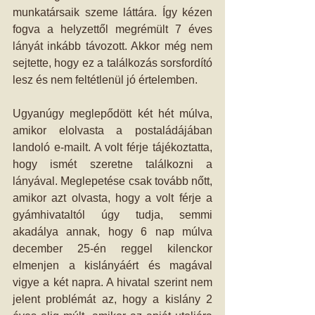
munkatársaik szeme láttára. Így kézen 
fogva a helyzettől megrémült 7 éves 
lányát inkább távozott. Akkor még nem 
sejtette, hogy ez a találkozás sorsfordító 
lesz és nem feltétlenül jó értelemben.
Ugyanúgy meglepődött két hét múlva, 
amikor elolvasta a postaládájában 
landoló e-mailt. A volt férje tájékoztatta, 
hogy ismét szeretne találkozni a 
lányával. Meglepetése csak tovább nőtt, 
amikor azt olvasta, hogy a volt férje a 
gyámhivataltól úgy tudja, semmi 
akadálya annak, hogy 6 nap múlva 
december 25-én reggel kilenckor 
elmenjen a kislányáért és magával 
vigye a két napra. A hivatal szerint nem 
jelent problémát az, hogy a kislány 2 