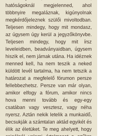
hatóságoknál megjelenned, ahol 
többnyire megaláznak, kigúnyolnak 
megkérdőjeleznek szülői mivoltodban. 
Teljesen mindegy, hogy mit mondasz, 
az úgysem úgy kerül a jegyzőkönyvbe. 
Teljesen mindegy, hogy mit írsz 
leveleidben, beadványaidban, úgysem 
hiszik el, nem járnak utána. Ha idéznek 
menned kell, ha nem teszik a neked 
küldött levél tartalma, ha nem tetszik a 
határozat a megfelelő fórumon persze 
fellebbezhetsz. Persze van már olyan, 
amikor elfogy a fórum, amikor nincs 
hova menni tovább és egy-egy 
csatában vagy vesztesz, vagy néha 
nyersz. Aztán nekik letelik a munkaidő, 
becsukják a számtalan aktád egyikét és 
élik az életüket. Te meg ahelyett, hogy 