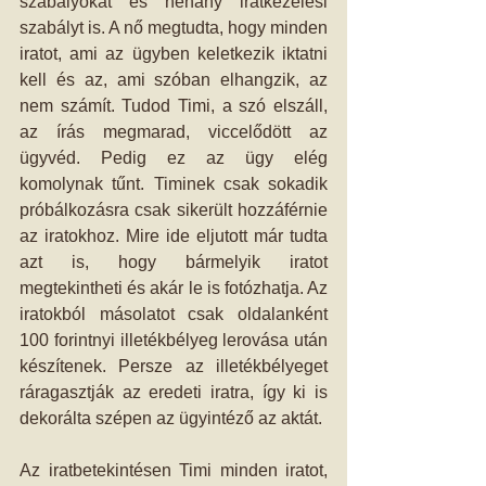
szabályokat és néhány iratkezelési 
szabályt is. A nő megtudta, hogy minden 
iratot, ami az ügyben keletkezik iktatni 
kell és az, ami szóban elhangzik, az 
nem számít. Tudod Timi, a szó elszáll, 
az írás megmarad, viccelődött az 
ügyvéd. Pedig ez az ügy elég 
komolynak tűnt. Timinek csak sokadik 
próbálkozásra csak sikerült hozzáférnie 
az iratokhoz. Mire ide eljutott már tudta 
azt is, hogy bármelyik iratot 
megtekintheti és akár le is fotózhatja. Az 
iratokból másolatot csak oldalanként 
100 forintnyi illetékbélyeg lerovása után 
készítenek. Persze az illetékbélyeget 
ráragasztják az eredeti iratra, így ki is 
dekorálta szépen az ügyintéző az aktát.
Az iratbetekintésen Timi minden iratot, 