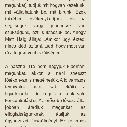
magunkat), tudjuk mit hogyan kezelünk, 
mit vállalhatunk be, mit bírunk. Ezek 
tükrében tevékenykedjünk, és ha 
segítségre vagy pihenésre van 
szükségünk, azt is iktassuk be. Ahogy 
Matt Haig állítja; „Amikor úgy érzed, 
nincs időd lazítani, tudd, hogy most van 
rá a legnagyobb szükséged.” 
A haszna. Ha nem hagyjuk kiborítani 
magunkat, akkor a napi stresszt 
jótékonyan is megélhetjük. A folyamatos 
tennivalók nem csak lekötik a 
figyelmünket, de segítik a rájuk való 
koncentrálást is. Az erősebb fókusz által 
jobban átadjuk magunkat az 
elfoglaltságunknak, átéljük az 
úgynevezett flow-élményt. Ez kellemes 