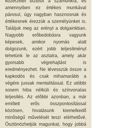
közérzetet biztosít a számunkra, és 
amennyiben ez értékes munkával 
párosul, úgy nagyban hasznosnak és 
értékesnek érezzük a személyünket is. 
Találjuk meg az erényt a dolgainkban. 
Nagyobb erőbedobásra vagyunk 
képesek, amikor nyomás alatt 
dolgozunk, ezért jobb teljesítményt 
tehetünk le az asztalra, amely akár 
gyorsabb végrehajtást is 
eredményezhet. Ne tévesszük össze a 
kapkodós és csak mihamarább a 
végére jussak mentalitással. Ez utóbbi 
sosem hiba nélküli és színvonalas 
teljesítés. Az előbbi azonban, a már 
említett erős összpontosítással 
közösen, hivatásunk kiemelkedő 
minőségű művelését teszi elérhetővé. 
Ösztönözhetjük magunkat, hogy jobbá 