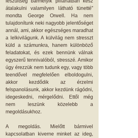
feszültség bármelyik pillanatban kész 
átalakulni valamilyen látható tünetté” 
mondta George Orwell. Ha nem 
tulajdonítunk neki nagyobb jelentőséget 
annál, ami, akkor egészséges maradhat 
a lelkivilágunk. A külvilág nem stresszt 
küld a számunkra, hanem különböző 
feladatokat, és ezek bennünk válnak 
egyszerű tennivalóból, stresszé. Amikor 
úgy érezzük nem tudunk egy, vagy több 
teendővel megfelelően elboldogulni, 
akkor kezdődik az érzelmi 
felspanolásunk, akkor kezdünk rágódni, 
idegeskedni, mérgelődni. Ettől még 
nem leszünk közelebb a 
megoldásukhoz.
A megoldás. Mielőtt bármivel 
kapcsolatban kiverne minket az ideg, 