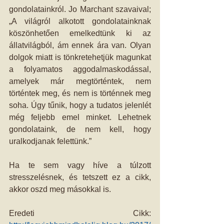
gondolatainkról. Jo Marchant szavaival; 
„A világról alkotott gondolatainknak 
köszönhetően emelkedtünk ki az 
állatvilágból, ám ennek ára van. Olyan 
dolgok miatt is tönkretehetjük magunkat 
a folyamatos aggodalmaskodással, 
amelyek már megtörténtek, nem 
történtek meg, és nem is történnek meg 
soha. Úgy tűnik, hogy a tudatos jelenlét 
még feljebb emel minket. Lehetnek 
gondolataink, de nem kell, hogy 
uralkodjanak felettünk.”
Ha te sem vagy híve a túlzott 
stresszelésnek, és tetszett ez a cikk, 
akkor oszd meg másokkal is.
Eredeti Cikk: 