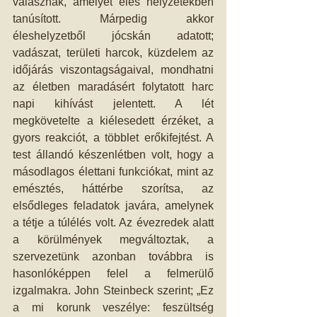
válasznak, amelyet éles helyzetekben 
tanúsított. Márpedig akkor 
éleshelyzetből jócskán adatott; 
vadászat, területi harcok, küzdelem az 
időjárás viszontagságaival, mondhatni 
az életben maradásért folytatott harc 
napi kihívást jelentett. A lét 
megkövetelte a kiélesedett érzéket, a 
gyors reakciót, a többlet erőkifejtést. A 
test állandó készenlétben volt, hogy a 
másodlagos élettani funkciókat, mint az 
emésztés, háttérbe szorítsa, az 
elsődleges feladatok javára, amelynek 
a tétje a túlélés volt. Az évezredek alatt 
a körülmények megváltoztak, a 
szervezetünk azonban továbbra is 
hasonlóképpen felel a felmerülő 
izgalmakra. John Steinbeck szerint; „Ez 
a mi korunk veszélye: feszültség 