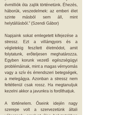
évmilliók óta zajlik történetünk. Éhezés, 
háborúk, veszedelmek: az emberi élet 
szinte másból sem áll, mint 
helytállásból.” (Szendi Gábor) 
Napjaink sokat emlegetett kifejezése a 
stressz. Ezt a villámgyors és a 
végletekig feszített életmódot, amit 
folytatunk, erőteljesen meghatározza. 
Egyben korunk vezető egészségügyi 
problémáinak, mint a magas vérnyomás 
vagy a szív és érrendszeri betegségek, 
a melegágya. Azonban a stressz nem 
feltétlenül csak rossz. Ha megtanuljuk 
kezelni akkor a javunkra is fordíthatjuk.
A történelem. Őseink idején nagy 
szerepe volt a szervezetünk általi 