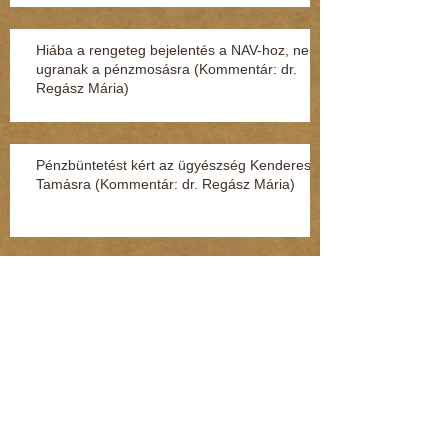
Hiába a rengeteg bejelentés a NAV-hoz, nem
ugranak a pénzmosásra (Kommentár: dr.
Regász Mária)
Pénzbüntetést kért az ügyészség Kenderesi
Tamásra (Kommentár: dr. Regász Mária)
Szörnyű dolgot tett a nagymamájával a 9
éves fiú
Terjed az “adat-túszdráma” (Kommentár: dr.
Regász Mária)