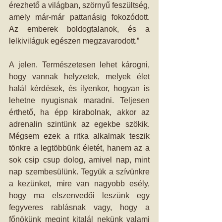
érezhető a világban, szörnyű feszültség, 
amely már-már pattanásig fokozódott. 
Az emberek boldogtalanok, és a 
lelkiviláguk egészen megzavarodott.” 
A jelen. Természetesen lehet károgni, 
hogy vannak helyzetek, melyek élet 
halál kérdések, és ilyenkor, hogyan is 
lehetne nyugisnak maradni. Teljesen 
érthető, ha épp kirabolnak, akkor az 
adrenalin szintünk az egekbe szökik. 
Mégsem ezek a ritka alkalmak teszik 
tönkre a legtöbbünk életét, hanem az a 
sok csip csup dolog, amivel nap, mint 
nap szembesülünk. Tegyük a szívünkre 
a kezünket, mire van nagyobb esély, 
hogy ma elszenvedői leszünk egy 
fegyveres rablásnak vagy, hogy a 
főnökünk megint kitalál nekünk valami 