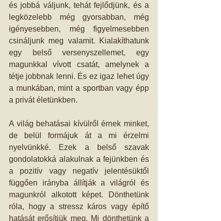
és jobbá váljunk, tehát fejlődjünk, és a 
legközelebb még gyorsabban, még 
igényesebben, még figyelmesebben 
csináljunk meg valamit. Kialakíthatunk 
egy belső versenyszellemet, egy 
magunkkal vívott csatát, amelynek a 
tétje jobbnak lenni. És ez igaz lehet úgy 
a munkában, mint a sportban vagy épp 
a privát életünkben.
A világ behatásai kívülről érnek minket, 
de belül formájuk át a mi érzelmi 
nyelvünkké. Ezek a belső szavak 
gondolatokká alakulnak a fejünkben és 
a pozitív vagy negatív jelentésüktől 
függően irányba állítják a világról és 
magunkról alkotott képet. Dönthetünk 
róla, hogy a stressz káros vagy építő 
hatását erősítjük meg. Mi dönthetünk a 