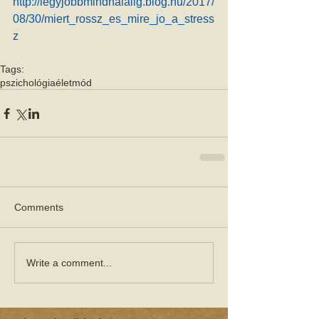
http://legyjobbmindhalalig.blog.hu/2017/
08/30/miert_rossz_es_mire_jo_a_stress
z
Tags:
pszichológia
életmód
Comments
Write a comment...