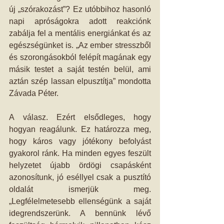
új „szórakozást”? Ez utóbbihoz hasonló 
napi apróságokra adott reakciónk 
zabálja fel a mentális energiánkat és az 
egészségünket is. „Az ember stresszből 
és szorongásokból felépít magának egy 
másik testet a saját testén belül, ami 
aztán szép lassan elpusztítja” mondotta 
Závada Péter.
A válasz. Ezért elsődleges, hogy 
hogyan reagálunk. Ez határozza meg, 
hogy káros vagy jótékony befolyást 
gyakorol ránk. Ha minden egyes feszült 
helyzetet újabb ördögi csapásként 
azonosítunk, jó eséllyel csak a pusztító 
oldalát ismerjük meg. 
„Legfélelmetesebb ellenségünk a saját 
idegrendszerünk. A bennünk lévő 