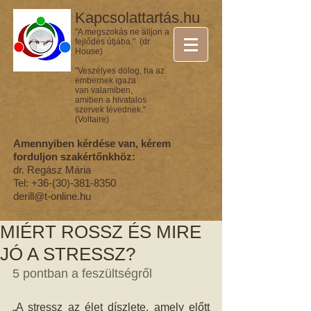
Kapcsolattartás.hu
"A megszokás ne álljon a
fejlődés útjába." (dr.
House)
"Veszélyes dolog, ha az
embernek igaza
van valamiben,
amiben a hivatalos
szervek tévednek."
(Voltaire)
Amennyiben kérdése van, kérem
forduljon szakértőnkhöz:
dr. Regász Mária
Tel:
+36-(30)-381-8350
derill@t-online.hu
MIÉRT ROSSZ ÉS MIRE
JÓ A STRESSZ?
5 pontban a feszültségről
„A stressz az élet díszlete, amely előtt 