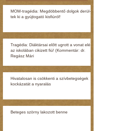
MOM-tragédia: Megdöbbentő dol­gok de­rül­
tek ki a gyúj­to­gató kisfi­ú­ról!
Tragédia: Diáktársai előtt ugrott a vonat elé
az iskolában cikizett fiú! (Kommentár: dr.
Regász Mári
Hivatalosan is csökkenti a szívbetegségek
kockázatát a nyaralás
Beteges szörny lakozott benne