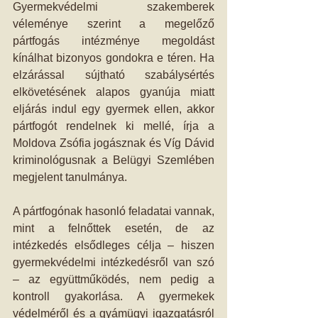
Gyermekvédelmi szakemberek 
véleménye szerint a megelőző 
pártfogás intézménye megoldást 
kínálhat bizonyos gondokra e téren. Ha 
elzárással sújtható szabálysértés 
elkövetésének alapos gyanúja miatt 
eljárás indul egy gyermek ellen, akkor 
pártfogót rendelnek ki mellé, írja a 
Moldova Zsófia jogásznak és Víg Dávid 
kriminológusnak a Belügyi Szemlében 
megjelent tanulmánya.
A pártfogónak hasonló feladatai vannak, 
mint a felnőttek esetén, de az 
intézkedés elsődleges célja – hiszen 
gyermekvédelmi intézkedésről van szó 
– az együttműködés, nem pedig a 
kontroll gyakorlása. A gyermekek 
védelméről és a gyámügyi igazgatásról 