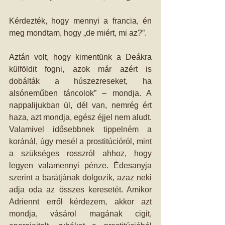
Kérdezték, hogy mennyi a francia, én 
meg mondtam, hogy „de miért, mi az?”.
Aztán volt, hogy kimentünk a Deákra 
külföldit fogni, azok már azért is 
dobálták a húszezreseket, ha 
alsóneműben táncolok” – mondja. A 
nappalijukban ül, dél van, nemrég ért 
haza, azt mondja, egész éjjel nem aludt. 
Valamivel idősebbnek tippelném a 
koránál, úgy mesél a prostitúcióról, mint 
a szükséges rosszról ahhoz, hogy 
legyen valamennyi pénze. Édesanyja 
szerint a barátjának dolgozik, azaz neki 
adja oda az összes keresetét. Amikor 
Adriennt erről kérdezem, akkor azt 
mondja, vásárol magának cigit, 