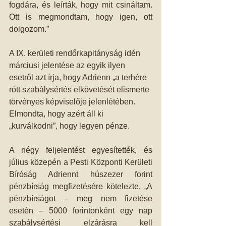
fogdára, és leírták, hogy mit csináltam. 
Ott is megmondtam, hogy igen, ott 
dolgozom.”
A IX. kerületi rendőrkapitányság idén 
márciusi jelentése az egyik ilyen 
esetről azt írja, hogy Adrienn „a terhére 
rótt szabálysértés elkövetését elismerte 
törvényes képviselője jelenlétében.
Elmondta, hogy azért áll ki 
„kurválkodni”, hogy legyen pénze.
A négy feljelentést egyesítették, és 
július közepén a Pesti Központi Kerületi 
Bíróság Adriennt húszezer forint 
pénzbírság megfizetésére kötelezte. „A 
pénzbírságot – meg nem fizetése 
esetén – 5000 forintonként egy nap 
szabálysértési elzárásra kell 