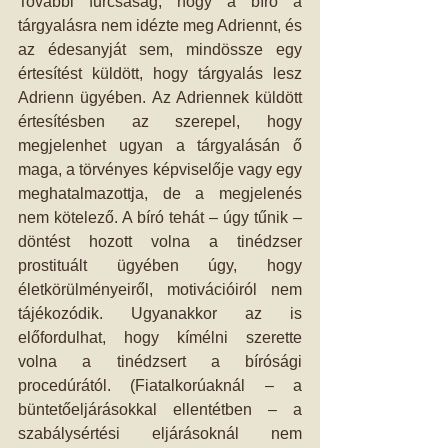
További furcsaság, hogy a bíró a 
tárgyalásra nem idézte meg Adriennt, és 
az édesanyját sem, mindössze egy 
értesítést küldött, hogy tárgyalás lesz 
Adrienn ügyében. Az Adriennek küldött 
értesítésben az szerepel, hogy 
megjelenhet ugyan a tárgyalásán ő 
maga, a törvényes képviselője vagy egy 
meghatalmazottja, de a megjelenés 
nem kötelező. A bíró tehát – úgy tűnik – 
döntést hozott volna a tinédzser 
prostituált ügyében úgy, hogy 
életkörülményeiről, motivációiról nem 
tájékozódik. Ugyanakkor az is 
előfordulhat, hogy kímélni szerette 
volna a tinédzsert a bírósági 
procedúrától. (Fiatalkorúaknál – a 
büntetőeljárásokkal ellentétben – a 
szabálysértési eljárásoknál nem 