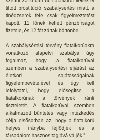
szerint 2016-ban 86 fiatalkorút ítéltek el 
tiltott prostitúció szabálysértés miatt, a 
tinédzserek fele csak figyelmeztetést 
kapott, 11 főnek kellett pénzbírságot 
fizetnie, és 12 főt zártak börtönbe.
A szabálysértési törvény fiatalkorúakra 
vonatkozó alapelvi szabálya úgy 
fogalmaz, hogy „a fiatalkorúval 
szemben a szabálysértési eljárást az 
életkori sajátosságainak 
figyelembevételével és úgy kell 
lefolytatni, hogy elősegítse a 
fiatalkorúnak a törvények iránti 
tiszteletét. A fiatalkorúval szemben 
alkalmazott büntetés vagy intézkedés 
célja elsősorban az, hogy a fiatalkorú 
helyes irányba fejlődjék és a 
társadalom hasznos tagjává váljék.”