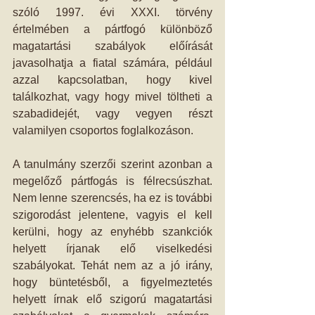
szóló 1997. évi XXXI. törvény 
értelmében a pártfogó különböző 
magatartási szabályok előírását 
javasolhatja a fiatal számára, például 
azzal kapcsolatban, hogy kivel 
találkozhat, vagy hogy mivel töltheti a 
szabadidejét, vagy vegyen részt 
valamilyen csoportos foglalkozáson. 
A tanulmány szerzői szerint azonban a 
megelőző pártfogás is félrecsúszhat. 
Nem lenne szerencsés, ha ez is további 
szigorodást jelentene, vagyis el kell 
kerülni, hogy az enyhébb szankciók 
helyett írjanak elő viselkedési 
szabályokat. Tehát nem az a jó irány, 
hogy büntetésből, a figyelmeztetés 
helyett írnak elő szigorú magatartási 