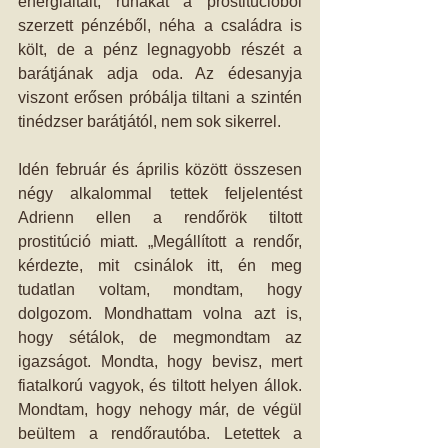
energiaitalt, ruhákat a prostitúcióból 
szerzett pénzéből, néha a családra is 
költ, de a pénz legnagyobb részét a 
barátjának adja oda. Az édesanyja 
viszont erősen próbálja tiltani a szintén 
tinédzser barátjától, nem sok sikerrel.
Idén február és április között összesen 
négy alkalommal tettek feljelentést 
Adrienn ellen a rendőrök tiltott 
prostitúció miatt. „Megállított a rendőr, 
kérdezte, mit csinálok itt, én meg 
tudatlan voltam, mondtam, hogy 
dolgozom. Mondhattam volna azt is, 
hogy sétálok, de megmondtam az 
igazságot. Mondta, hogy bevisz, mert 
fiatalkorú vagyok, és tiltott helyen állok. 
Mondtam, hogy nehogy már, de végül 
beültem a rendőrautóba. Letettek a 