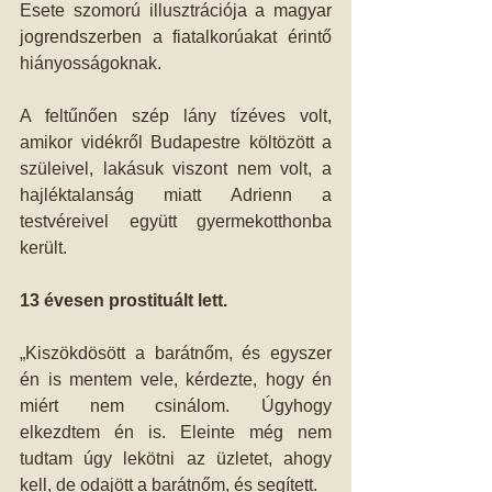
Esete szomorú illusztrációja a magyar 
jogrendszerben a fiatalkorúakat érintő 
hiányosságoknak.
A feltűnően szép lány tízéves volt, 
amikor vidékről Budapestre költözött a 
szüleivel, lakásuk viszont nem volt, a 
hajléktalanság miatt Adrienn a 
testvéreivel együtt gyermekotthonba 
került. 
13 évesen prostituált lett.
„Kiszökdösött a barátnőm, és egyszer 
én is mentem vele, kérdezte, hogy én 
miért nem csinálom. Úgyhogy 
elkezdtem én is. Eleinte még nem 
tudtam úgy lekötni az üzletet, ahogy 
kell, de odajött a barátnőm, és segített.