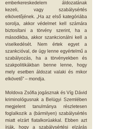
emberkereskedelem áldozatának 
kezeli, vagy szabálysértés 
elkövetőjének. „Ha az első kategóriába 
sorolja, akkor védelmet kell számára 
biztosítani a törvény szerint, ha a 
másodikba, akkor szankcionálni kell a 
viselkedését. Nem értek egyet a 
szankcióval, de úgy lenne egyértelmű a 
szabályozás, ha a törvényekben és 
szakpolitikákban benne lenne, hogy 
mely esetben áldozat valaki és mikor 
elkövető” – mondja.
Moldova Zsófia jogásznak és Víg Dávid 
kriminológusnak a Belügyi Szemlében 
megjelent tanulmánya részletesen 
foglalkozik a (bármilyen) szabálysértés 
miatt elzárt fiatalkorúakkal. Ebben azt 
írják, hogy a szabálysértési elzárás 