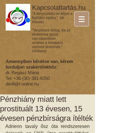
Kapcsolattartás.hu
"A megszokás ne álljon a
fejlődés útjába." (dr.
House)
"Veszélyes dolog, ha az
embernek igaza
van valamiben,
amiben a hivatalos
szervek tévednek."
(Voltaire)
Amennyiben kérdése van, kérem
forduljon szakértőnkhöz:
dr. Regász Mária
Tel:
+36-(30)-381-8350
derill@t-online.hu
Pénzhiány miatt lett
prostituált 13 évesen, 15
évesen pénzbírságra ítélték
Adrienn tavaly ősz óta rendszeresen 