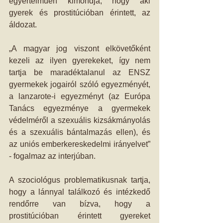
egyértelműen kimondja, hogy aki 
gyerek és prostitúcióban érintett, az 
áldozat.
„A magyar jog viszont elkövetőként 
kezeli az ilyen gyerekeket, így nem 
tartja be maradéktalanul az ENSZ 
gyermekek jogairól szóló egyezményét, 
a lanzarote-i egyezményt (az Európa 
Tanács egyezménye a gyermekek 
védelméről a szexuális kizsákmányolás 
és a szexuális bántalmazás ellen), és 
az uniós emberkereskedelmi irányelvet” 
- fogalmaz az interjúban. 
A szociológus problematikusnak tartja, 
hogy a lánnyal találkozó és intézkedő 
rendőrre van bízva, hogy a 
prostitúcióban érintett gyereket 