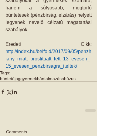
szabályokat a gyermekek számára, 
hanem a súlyosabb, megtorló 
büntetések (pénzbírság, elzárás) helyett 
legyenek nevelő célzatú magatartási 
szabályok.
Eredeti Cikk:
http://index.hu/belfold/2017/09/05/penzh
iany_miatt_prostitualt_lett_13_evesen_
15_evesen_penzbirsagra_iteltek/
Tags:
büntetőjog
gyermekbántalmazás
abúzus
Comments