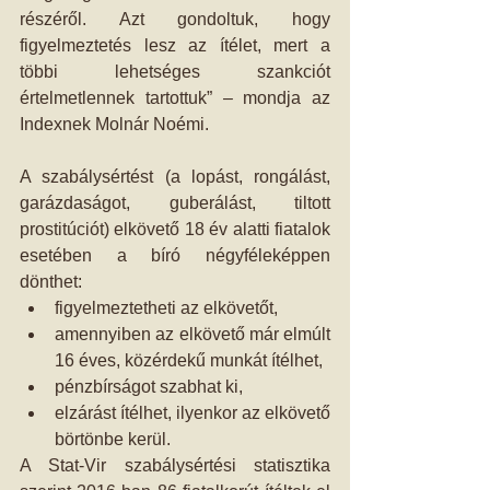
részéről. Azt gondoltuk, hogy 
figyelmeztetés lesz az ítélet, mert a 
többi lehetséges szankciót 
értelmetlennek tartottuk” – mondja az 
Indexnek Molnár Noémi.
A szabálysértést (a lopást, rongálást, 
garázdaságot, guberálást, tiltott 
prostitúciót) elkövető 18 év alatti fiatalok 
esetében a bíró négyféleképpen 
dönthet: 
figyelmeztetheti az elkövetőt,  
amennyiben az elkövető már elmúlt 
16 éves, közérdekű munkát ítélhet,  
pénzbírságot szabhat ki,  
elzárást ítélhet, ilyenkor az elkövető 
börtönbe kerül. 
A Stat-Vir szabálysértési statisztika 