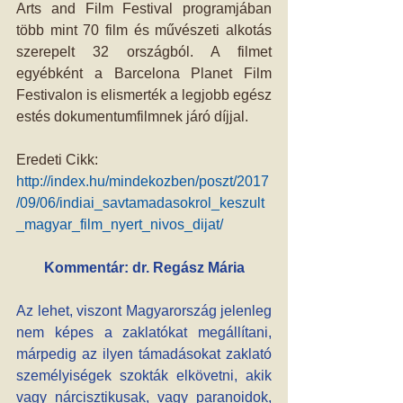
Arts and Film Festival programjában 
több mint 70 film és művészeti alkotás 
szerepelt 32 országból. A filmet 
egyébként a Barcelona Planet Film 
Festivalon is elismerték a legjobb egész 
estés dokumentumfilmnek járó díjjal.
Eredeti Cikk: 
http://index.hu/mindekozben/poszt/2017
/09/06/indiai_savtamadasokrol_keszult
_magyar_film_nyert_nivos_dijat/
Kommentár: dr. Regász Mária
Az lehet, viszont Magyarország jelenleg 
nem képes a zaklatókat megállítani, 
márpedig az ilyen támadásokat zaklató 
személyiségek szokták elkövetni, akik 
vagy nárcisztikusak, vagy paranoidok, 