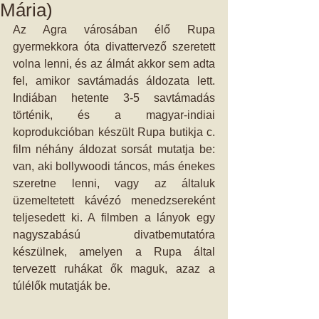
Mária)
Az Agra városában élő Rupa 
gyermekkora óta divattervező szeretett 
volna lenni, és az álmát akkor sem adta 
fel, amikor savtámadás áldozata lett. 
Indiában hetente 3-5 savtámadás 
történik, és a magyar-indiai 
koprodukcióban készült Rupa butikja c. 
film néhány áldozat sorsát mutatja be: 
van, aki bollywoodi táncos, más énekes 
szeretne lenni, vagy az általuk 
üzemeltetett kávézó menedzsereként 
teljesedett ki. A filmben a lányok egy 
nagyszabású divatbemutatóra 
készülnek, amelyen a Rupa által 
tervezett ruhákat ők maguk, azaz a 
túlélők mutatják be.