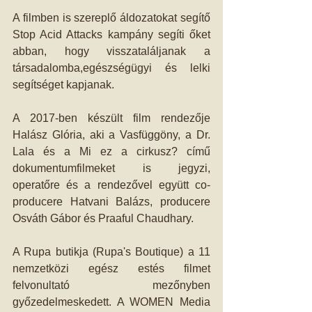
A filmben is szereplő áldozatokat segítő 
Stop Acid Attacks kampány segíti őket 
abban, hogy visszataláljanak a 
társadalomba,egészségügyi és lelki 
segítséget kapjanak.
A 2017-ben készült film rendezője 
Halász Glória, aki a Vasfüggöny, a Dr. 
Lala és a Mi ez a cirkusz? című 
dokumentumfilmeket is jegyzi, 
operatőre és a rendezővel együtt co-
producere Hatvani Balázs, producere 
Osváth Gábor és Praaful Chaudhary.
A Rupa butikja (Rupa's Boutique) a 11 
nemzetközi egész estés filmet 
felvonultató mezőnyben 
győzedelmeskedett. A WOMEN Media 