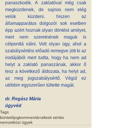
panaszkodik. A zaklatóval még csak 
megküzdenek, de sajnos nem elég 
velük küzdeni, hiszen az 
államapparátus dolgozói sok esetben 
épp azért hoznak olyan döntést amilyet, 
mert nem szeretnének maguk is 
célponttá válni. Volt olyan ügy, ahol a 
szabálysértési előadó remegve jött ki az 
irodájából mert tudta, hogy ha nem ad 
helyt a zaklató panaszának, akkor ő 
lesz a következő áldozata, ha helyt ad, 
az meg jogszabálysértő. Végül ez 
utóbbin egyszerűen túltette magát.
dr. Regász Mária 
ügyvéd
Tags:
büntetőjog
kommentárral
testi sértés
nemzetközi ügyek