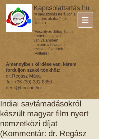
Kapcsolattartás.hu
"A megszokás ne álljon a
fejlődés útjába." (dr.
House)
"Veszélyes dolog, ha az
embernek igaza
van valamiben,
amiben a hivatalos
szervek tévednek."
(Voltaire)
Amennyiben kérdése van, kérem
forduljon szakértőnkhöz:
dr. Regász Mária
Tel:
+36-(30)-381-8350
derill@t-online.hu
Indiai savtámadásokról
készült magyar film nyert
nemzetközi díjat
(Kommentár: dr. Regász