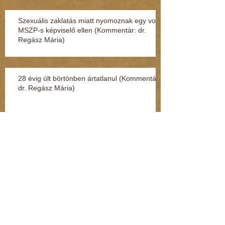
Szexuális zaklatás miatt nyomoznak egy volt
MSZP-s képviselő ellen (Kommentár: dr.
Regász Mária)
28 évig ült börtönben ártatlanul (Kommentár:
dr. Regász Mária)
4 hónap leforgása alatt fokozatosan tűnt el a
teljes személyiségem (Kommentár: dr.
Regász Mária)
Kenderesi: Hozzáértem a fenekéhez, de
vétséget nem követtem el (Kommentár: dr.
Regász Mária)