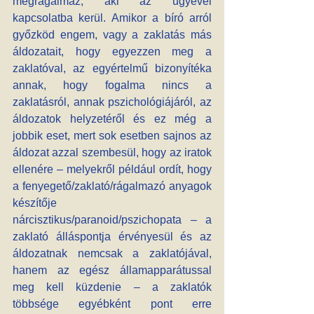
megrágalmaz, aki az ügyével 
kapcsolatba kerül. Amikor a bíró arról 
győzköd engem, vagy a zaklatás más 
áldozatait, hogy egyezzen meg a 
zaklatóval, az egyértelmű bizonyítéka 
annak, hogy fogalma nincs a 
zaklatásról, annak pszichológiájáról, az 
áldozatok helyzetéről és ez még a 
jobbik eset, mert sok esetben sajnos az 
áldozat azzal szembesül, hogy az iratok 
ellenére – melyekről például ordít, hogy 
a fenyegető/zaklató/rágalmazó anyagok 
készítője 
nárcisztikus/paranoid/pszichopata – a 
zaklató álláspontja érvényesül és az 
áldozatnak nemcsak a zaklatójával, 
hanem az egész államapparátussal 
meg kell küzdenie – a zaklatók 
többsége egyébként pont erre 