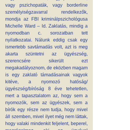
vagy pszichopaták, vagy borderline 
személyiségzavarral rendelkezők, 
mondja az FBI kriminálpszichológusa 
Michelle Ward – ld. Zaklatás, mindig a 
nyomodban c. sorozatban tett 
nyilatkozatai. Nálunk eddig csak egy 
ismertebb savtámadás volt, azt is meg 
akarta szüntetni az ügyészség, 
szerencsére sikerült ezt 
megakadályoznom, de eközben magam 
is egy zaklató támadásainak vagyok 
kitéve, a nyomozó hatóság/
ügyészség/bíróság 8 éve tehetetlen, 
mert a tapasztalatom az, hogy sem a 
nyomozók, sem az ügyészek, sem a 
bírók egy része nem tudja, hogy mivel 
áll szemben, mivel ilyet még nem láttak, 
hogy valaki mindenkit feljelent, beperel, 