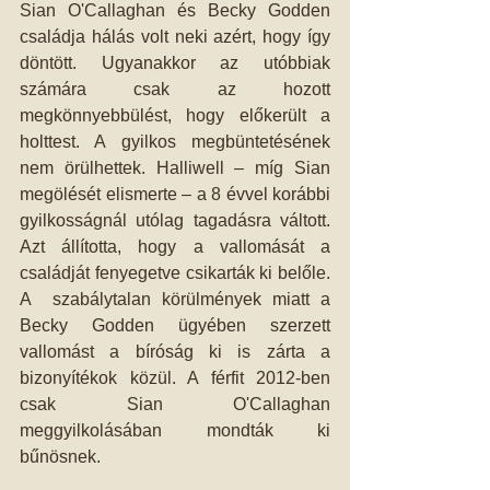
Sian O'Callaghan és Becky Godden 
családja hálás volt neki azért, hogy így 
döntött. Ugyanakkor az utóbbiak 
számára csak az hozott 
megkönnyebbülést, hogy előkerült a 
holttest. A gyilkos megbüntetésének 
nem örülhettek. Halliwell – míg Sian 
megölését elismerte – a 8 évvel korábbi 
gyilkosságnál utólag tagadásra váltott. 
Azt állította, hogy a vallomását a 
családját fenyegetve csikarták ki belőle. 
A  szabálytalan körülmények miatt a 
Becky Godden ügyében szerzett 
vallomást a bíróság ki is zárta a 
bizonyítékok közül. A férfit 2012-ben 
csak Sian O'Callaghan 
meggyilkolásában mondták ki 
bűnösnek.