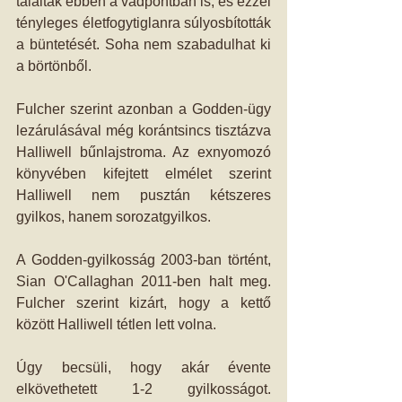
találták ebben a vádpontban is, és ezzel 
tényleges életfogytiglanra súlyosbították 
a büntetését. Soha nem szabadulhat ki 
a börtönből.
Fulcher szerint azonban a Godden-ügy 
lezárulásával még korántsincs tisztázva 
Halliwell bűnlajstroma. Az exnyomozó 
könyvében kifejtett elmélet szerint 
Halliwell nem pusztán kétszeres 
gyilkos, hanem sorozatgyilkos.
A Godden-gyilkosság 2003-ban történt, 
Sian O'Callaghan 2011-ben halt meg. 
Fulcher szerint kizárt, hogy a kettő 
között Halliwell tétlen lett volna.
Úgy becsüli, hogy akár évente 
elkövethetett 1-2 gyilkosságot. 