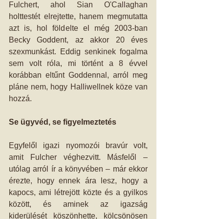
Fulchert, ahol Sian O'Callaghan 
holttestét elrejtette, hanem megmutatta 
azt is, hol földelte el még 2003-ban 
Becky Goddent, az akkor 20 éves 
szexmunkást. Eddig senkinek fogalma 
sem volt róla, mi történt a 8 évvel 
korábban eltűnt Goddennal, arról meg 
pláne nem, hogy Halliwellnek köze van 
hozzá.
Se ügyvéd, se figyelmeztetés
Egyfelől igazi nyomozói bravúr volt, 
amit Fulcher véghezvitt. Másfelől – 
utólag arról ír a könyvében – már ekkor 
érezte, hogy ennek ára lesz, hogy a 
kapocs, ami létrejött közte és a gyilkos 
között, és aminek az igazság 
kiderülését köszönhette, kölcsönösen 