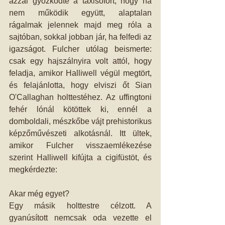
azzal győzködte a taxisofőrt, hogy ha 
nem működik együtt, alaptalan 
rágalmak jelennek majd meg róla a 
sajtóban, sokkal jobban jár, ha felfedi az 
igazságot. Fulcher utólag beismerte: 
csak egy hajszálnyira volt attól, hogy 
feladja, amikor Halliwell végül megtört, 
és felajánlotta, hogy elviszi őt Sian 
O'Callaghan holttestéhez. Az uffingtoni 
fehér lónál kötöttek ki, ennél a 
domboldali, mészkőbe vájt prehistorikus 
képzőművészeti alkotásnál. Itt ültek, 
amikor Fulcher visszaemlékezése 
szerint Halliwell kifújta a cigifüstöt, és 
megkérdezte:
Akar még egyet?
Egy másik holttestre célzott. A 
gyanúsított nemcsak oda vezette el 