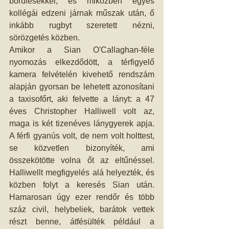
bőrülésekkel, és miközben egyes 
kollégái edzeni járnak műszak után, ő 
inkább rugbyt szeretett nézni, 
sörözgetés közben.
Amikor a Sian O'Callaghan-féle 
nyomozás elkezdődött, a térfigyelő 
kamera felvételén kivehető rendszám 
alapján gyorsan be lehetett azonosítani 
a taxisofőrt, aki felvette a lányt: a 47 
éves Christopher Halliwell volt az, 
maga is két tizenéves lánygyerek apja. 
A férfi gyanús volt, de nem volt holttest, 
se közvetlen bizonyíték, ami 
összekötötte volna őt az eltűnéssel. 
Halliwellt megfigyelés alá helyezték, és 
közben folyt a keresés Sian után. 
Hamarosan úgy ezer rendőr és több 
száz civil, helybeliek, barátok vettek 
részt benne, átfésülték például a 