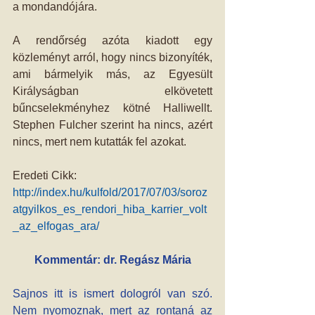
a mondandójára.
A rendőrség azóta kiadott egy 
közleményt arról, hogy nincs bizonyíték, 
ami bármelyik más, az Egyesült 
Királyságban elkövetett 
bűncselekményhez kötné Halliwellt. 
Stephen Fulcher szerint ha nincs, azért 
nincs, mert nem kutatták fel azokat.
Eredeti Cikk: 
http://index.hu/kulfold/2017/07/03/soroz
atgyilkos_es_rendori_hiba_karrier_volt
_az_elfogas_ara/
Kommentár: dr. Regász Mária
Sajnos itt is ismert dologról van szó. 
Nem nyomoznak, mert az rontaná az 