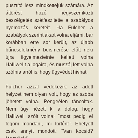
pusztító lesz mindkettejük számára. Az 
áttörést hozó négyszemközti 
beszélgetés szétfeszítette a szabályos 
nyomozás kereteit. Ha Fulcher a 
szabályok szerint akart volna eljárni, bár 
korábban erre sor került, az újabb 
bűncselekmény beismerése előtt neki 
újra figyelmeztetnie kellett volna 
Halliwellt a jogaira, és muszáj lett volna 
szólnia arról is, hogy ügyvédet hívhat.
Fulcher azzal védekezik: az adott 
helyzet nem olyan volt, hogy ez szóba 
jöhetett volna. Pengeélen táncoltak. 
Nem úgy nézett ki a dolog, hogy 
Halliwell szólt volna: "most pedig el 
fogom mondani, mi történt". Ehelyett 
csak annyit mondott: "Van kocsid? 