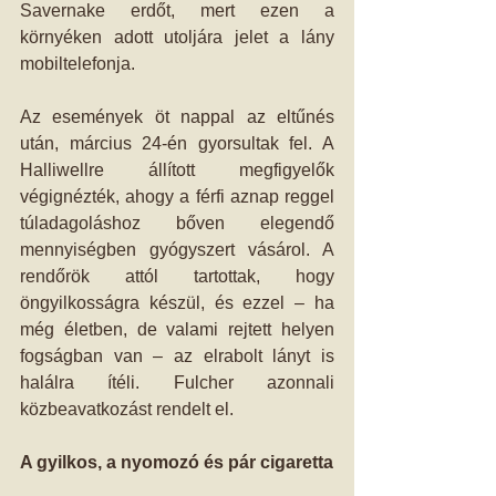
Savernake erdőt, mert ezen a 
környéken adott utoljára jelet a lány 
mobiltelefonja.
Az események öt nappal az eltűnés 
után, március 24-én gyorsultak fel. A 
Halliwellre állított megfigyelők 
végignézték, ahogy a férfi aznap reggel 
túladagoláshoz bőven elegendő 
mennyiségben gyógyszert vásárol. A 
rendőrök attól tartottak, hogy 
öngyilkosságra készül, és ezzel – ha 
még életben, de valami rejtett helyen 
fogságban van – az elrabolt lányt is 
halálra ítéli. Fulcher azonnali 
közbeavatkozást rendelt el.
A gyilkos, a nyomozó és pár cigaretta