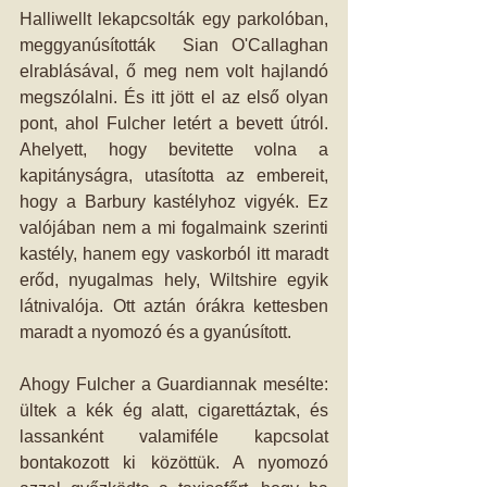
Halliwellt lekapcsolták egy parkolóban, 
meggyanúsították  Sian O'Callaghan 
elrablásával, ő meg nem volt hajlandó 
megszólalni. És itt jött el az első olyan 
pont, ahol Fulcher letért a bevett útról. 
Ahelyett, hogy bevitette volna a 
kapitányságra, utasította az embereit, 
hogy a Barbury kastélyhoz vigyék. Ez 
valójában nem a mi fogalmaink szerinti 
kastély, hanem egy vaskorból itt maradt 
erőd, nyugalmas hely, Wiltshire egyik 
látnivalója. Ott aztán órákra kettesben 
maradt a nyomozó és a gyanúsított.
Ahogy Fulcher a Guardiannak mesélte: 
ültek a kék ég alatt, cigarettáztak, és 
lassanként valamiféle kapcsolat 
bontakozott ki közöttük. A nyomozó 