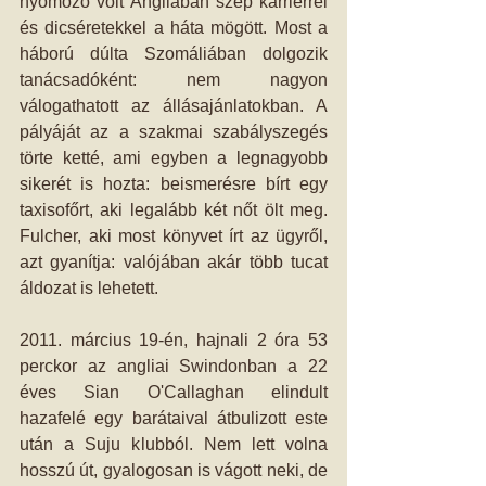
nyomozó volt Angliában szép karrierrel 
és dicséretekkel a háta mögött. Most a 
háború dúlta Szomáliában dolgozik 
tanácsadóként: nem nagyon 
válogathatott az állásajánlatokban. A 
pályáját az a szakmai szabályszegés 
törte ketté, ami egyben a legnagyobb 
sikerét is hozta: beismerésre bírt egy 
taxisofőrt, aki legalább két nőt ölt meg. 
Fulcher, aki most könyvet írt az ügyről, 
azt gyanítja: valójában akár több tucat 
áldozat is lehetett.
2011. március 19-én, hajnali 2 óra 53 
perckor az angliai Swindonban a 22 
éves Sian O'Callaghan elindult 
hazafelé egy barátaival átbulizott este 
után a Suju klubból. Nem lett volna 
hosszú út, gyalogosan is vágott neki, de 