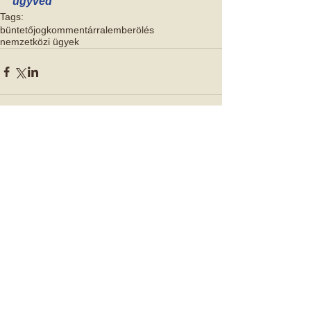
ügyvéd
Tags:
büntetőjog
kommentárral
emberölés
nemzetközi ügyek
Comments
Write a comment...
Kiemelt Cikkek