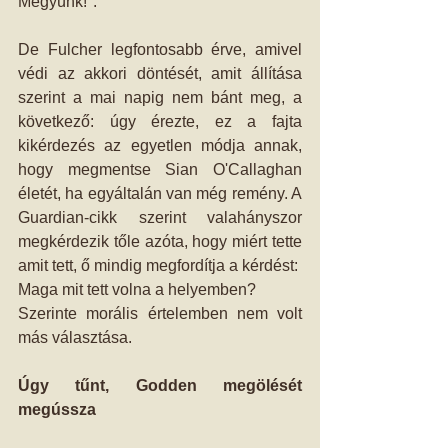
Megyünk!".
De Fulcher legfontosabb érve, amivel 
védi az akkori döntését, amit állítása 
szerint a mai napig nem bánt meg, a 
következő: úgy érezte, ez a fajta 
kikérdezés az egyetlen módja annak, 
hogy megmentse Sian O'Callaghan 
életét, ha egyáltalán van még remény. A 
Guardian-cikk szerint valahányszor 
megkérdezik tőle azóta, hogy miért tette 
amit tett, ő mindig megfordítja a kérdést:
Maga mit tett volna a helyemben?
Szerinte morális értelemben nem volt 
más választása.
Úgy tűnt, Godden megölését 
megússza