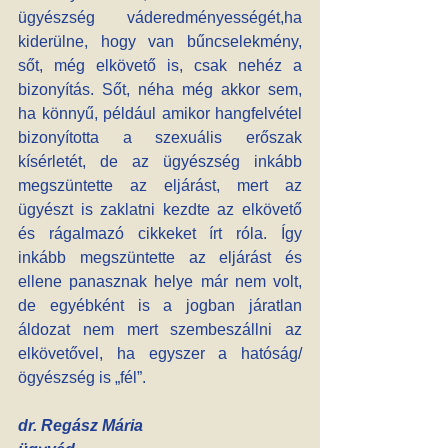
ügyészség váderedményességét,ha 
kiderülne, hogy van bűncselekmény, 
sőt, még elkövető is, csak nehéz a 
bizonyítás. Sőt, néha még akkor sem, 
ha könnyű, például amikor hangfelvétel 
bizonyította a szexuális erőszak 
kísérletét, de az ügyészség inkább 
megszüntette az eljárást, mert az 
ügyészt is zaklatni kezdte az elkövető 
és rágalmazó cikkeket írt róla. Így 
inkább megszüntette az eljárást és 
ellene panasznak helye már nem volt, 
de egyébként is a jogban járatlan 
áldozat nem mert szembeszállni az 
elkövetővel, ha egyszer a hatóság/
ögyészség is „fél”.
dr. Regász Mária 