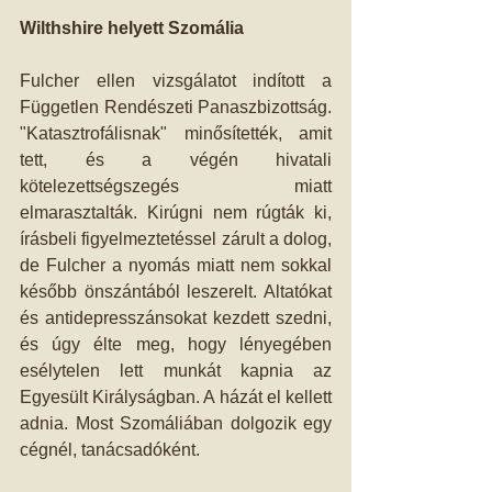
Wilthshire helyett Szomália
Fulcher ellen vizsgálatot indított a 
Független Rendészeti Panaszbizottság. 
"Katasztrofálisnak" minősítették, amit 
tett, és a végén hivatali 
kötelezettségszegés miatt 
elmarasztalták. Kirúgni nem rúgták ki, 
írásbeli figyelmeztetéssel zárult a dolog, 
de Fulcher a nyomás miatt nem sokkal 
később önszántából leszerelt. Altatókat 
és antidepresszánsokat kezdett szedni, 
és úgy élte meg, hogy lényegében 
esélytelen lett munkát kapnia az 
Egyesült Királyságban. A házát el kellett 
adnia. Most Szomáliában dolgozik egy 
cégnél, tanácsadóként.