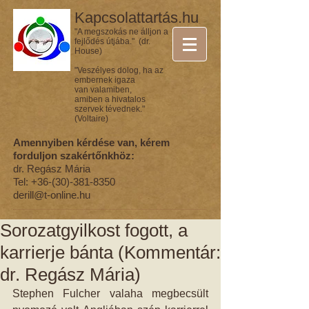
Kapcsolattartás.hu
"A megszokás ne álljon a
fejlődés útjába." (dr.
House)
"Veszélyes dolog, ha az
embernek igaza
van valamiben,
amiben a hivatalos
szervek tévednek."
(Voltaire)
Amennyiben kérdése van, kérem
forduljon szakértőnkhöz:
dr. Regász Mária
Tel:
+36-(30)-381-8350
derill@t-online.hu
Sorozatgyilkost fogott, a
karrierje bánta (Kommentár:
dr. Regász Mária)
Stephen Fulcher valaha megbecsült 