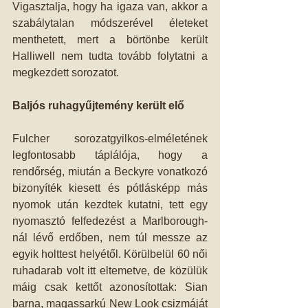
Vigasztalja, hogy ha igaza van, akkor a 
szabálytalan módszerével életeket 
menthetett, mert a börtönbe került 
Halliwell nem tudta tovább folytatni a 
megkezdett sorozatot.
Baljós ruhagyűjtemény került elő
Fulcher sorozatgyilkos-elméletének 
legfontosabb táplálója, hogy a 
rendőrség, miután a Beckyre vonatkozó 
bizonyíték kiesett és pótlásképp más 
nyomok után kezdtek kutatni, tett egy 
nyomasztó felfedezést a Marlborough-
nál lévő erdőben, nem túl messze az 
egyik holttest helyétől. Körülbelül 60 női 
ruhadarab volt itt eltemetve, de közülük 
máig csak kettőt azonosítottak: Sian 
barna, magassarkú New Look csizmáját 