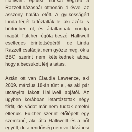
Halliwell: építési munkát végzett a 
Razzell-házaspár otthonán 4 évvel az 
asszony halála előtt. A gyilkosságért 
Linda férjét tartóztatták le, aki azóta is 
börtönben ül, és ártatlannak mondja 
magát. Fulcher régóta beszél Halliwell 
esetleges érintettségéről, de Linda 
Razzell családját nem győzte meg, ők a 
BBC szerint nem kételkednek abba, 
hogy a becsukott férj a tettes.
Aztán ott van Claudia Lawrence, aki 
2009. március 18-án tűnt el, és aki pár 
utcányira lakott Halliwell apjától. Az 
ügyben korábban letartóztattak négy 
férfit, de vádat már nem tudtak emelni 
ellenük. Fulcher szerint előlépett egy 
szemtanú, aki látta Halliwellt és a nőt 
együtt, de a rendőrség nem volt kíváncsi 