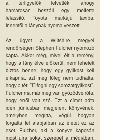
a térfigyelők felvették, ahogy 
hamarosan beszáll egy mellette 
lelassító, Toyota márkájú taxiba. 
Innentől a lánynak nyoma veszett.
Az ügyet a Wiltshire megyei 
rendőrségen Stephen Fulcher nyomozó 
kapta. Akkor még, mivel élt a remény, 
hogy a lány élve előkerül, nem lehetett 
biztos benne, hogy egy gyilkost kell 
elkapnia, azt meg főleg nem tudhatta, 
hogy a tét: "Elfogni egy sorozatgyilkost". 
Fulcher ma már meg van győződve róla, 
hogy erről volt szó. Ezt a címet adta 
idén júniusban megjelent könyvének, 
amelyben megírta, végül hogyan 
forgatta fel alapjaiban az életét ez az 
eset. Fulcher, aki a könyve kapcsán 
most újra sokat szerepel a médiában, 