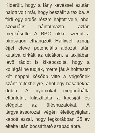
Kiderült, hogy a lány kevéssel azután 
halott volt már, hogy beszállt a taxiba. A 
férfi egy erdős részre hajtott vele, ahol 
szexuális bántalmazta, aztán 
megkéselte. A BBC cikke szerint a 
bíróságon elhangzott: Halliwell aznap 
éjjel eleve potenciális áldozat után 
kutatva cirkált az utcákon, a taxijában 
lévő rádiót is kikapcsolta, hogy a 
kollégái ne tudják, merre jár. A holttestet 
két nappal később vitte a végsőnek 
szánt rejtekhelyre, ahol egy hasadékba 
dobta. A nyomokat megpróbálta 
eltüntetni, kitisztította a kocsiját és 
elégette az üléshuzatokat. A 
tárgyalássorozat végén életfogytiglant 
kapott azzal, hogy legkorábban 25 év 
eltelte után bocsátható szabadlábra.