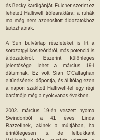
és Becky kardigánját. Fulcher szerint ez 
lehetett Halliwell trófearaktára: a ruhák 
ma még nem azonosított áldozatokhoz 
tartozhatnak.
A Sun bulvárlap részleteket is írt a 
sorozatgyilkos-teóriáról, más potenciális 
áldozatokról. Eszerint különleges 
jelentősége lehet a március 19-i 
dátumnak. Ez volt Sian O'Callaghan 
eltűnésének időpontja, és állítólag ezen 
a napon szakított Halliwell-lel egy régi 
barátnője még a nyolcvanas években.
2002. március 19-én veszett nyoma 
Swindonból a 41 éves Linda 
Razzellnek, akinek a múltjában, ha 
érintőlegesen is, de felbukkant 