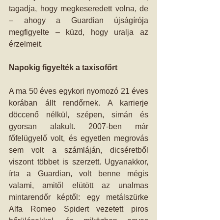
tagadja, hogy megkeseredett volna, de 
– ahogy a Guardian újságírója 
megfigyelte – küzd, hogy uralja az 
érzelmeit.
Napokig figyelték a taxisofőrt
A ma 50 éves egykori nyomozó 21 éves 
korában állt rendőrnek. A karrierje 
döccenő nélkül, szépen, simán és 
gyorsan alakult. 2007-ben már 
főfelügyelő volt, és egyetlen megrovás 
sem volt a számláján, dicséretből 
viszont többet is szerzett. Ugyanakkor, 
írta a Guardian, volt benne mégis 
valami, amitől elütött az unalmas 
mintarendőr képtől: egy metálszürke 
Alfa Romeo Spidert vezetett piros 