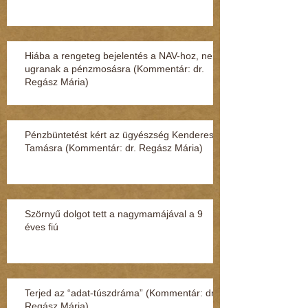
Hiába a rengeteg bejelentés a NAV-hoz, nem
ugranak a pénzmosásra (Kommentár: dr.
Regász Mária)
Pénzbüntetést kért az ügyészség Kenderesi
Tamásra (Kommentár: dr. Regász Mária)
Szörnyű dolgot tett a nagymamájával a 9
éves fiú
Terjed az “adat-túszdráma” (Kommentár: dr.
Regász Mária)