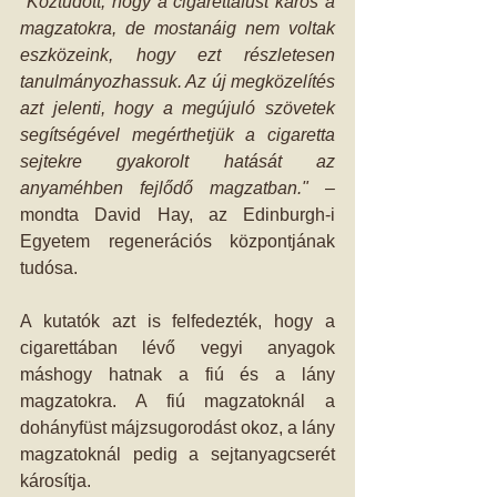
"Köztudott, hogy a cigarettafüst káros a 
magzatokra, de mostanáig nem voltak 
eszközeink, hogy ezt részletesen 
tanulmányozhassuk. Az új megközelítés 
azt jelenti, hogy a megújuló szövetek 
segítségével megérthetjük a cigaretta 
sejtekre gyakorolt hatását az 
anyaméhben fejlődő magzatban."
 – 
mondta David Hay, az Edinburgh-i 
Egyetem regenerációs központjának 
tudósa.
A kutatók azt is felfedezték, hogy a 
cigarettában lévő vegyi anyagok 
máshogy hatnak a fiú és a lány 
magzatokra. A fiú magzatoknál a 
dohányfüst májzsugorodást okoz, a lány 
magzatoknál pedig a sejtanyagcserét 
károsítja.