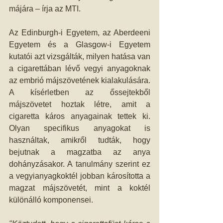
májára – írja az MTI.
Az Edinburgh-i Egyetem, az Aberdeeni 
Egyetem és a Glasgow-i Egyetem 
kutatói azt vizsgálták, milyen hatása van 
a cigarettában lévő vegyi anyagoknak 
az embrió májszövetének kialakulására. 
A kísérletben az őssejtekből 
májszövetet hoztak létre, amit a 
cigaretta káros anyagainak tettek ki. 
Olyan specifikus anyagokat is 
használtak, amikről tudták, hogy 
bejutnak a magzatba az anya 
dohányzásakor. A tanulmány szerint ez 
a vegyianyagkoktél jobban károsította a 
magzat májszövetét, mint a koktél 
különálló komponensei.