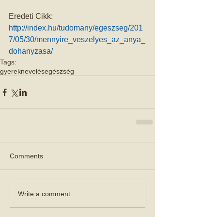
Eredeti Cikk: 
http://index.hu/tudomany/egeszseg/201
7/05/30/mennyire_veszelyes_az_anya_
dohanyzasa/
Tags:
gyereknevelés
egészség
Comments
Write a comment...