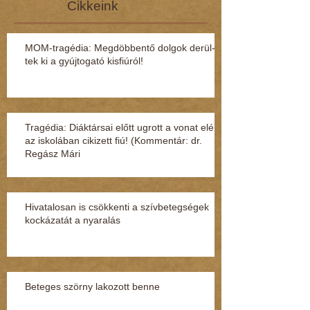
Cikkeink
MOM-tragédia: Megdöbbentő dol­gok de­rül­
tek ki a gyúj­to­gató kisfi­ú­ról!
Tragédia: Diáktársai előtt ugrott a vonat elé
az iskolában cikizett fiú! (Kommentár: dr.
Regász Mári
Hivatalosan is csökkenti a szívbetegségek
kockázatát a nyaralás
Beteges szörny lakozott benne