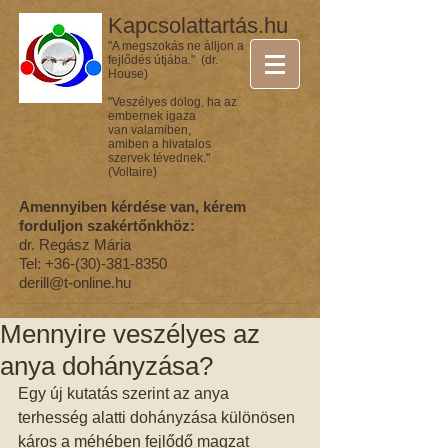
Kapcsolattartás.hu
"A megszokás ne álljon a
fejlődés útjába." (dr.
House)
"Veszélyes dolog, ha az
embernek igaza
van valamiben,
amiben a hivatalos
szervek tévednek."
(Voltaire)
Amennyiben kérdése van, kérem
forduljon szakértőnkhöz:
dr. Regász Mária
Tel:
+36-(30)-381-8350
derill@t-online.hu
Mennyire veszélyes az
anya dohányzása?
Egy új kutatás szerint az anya 
terhesség alatti dohányzása különösen 
káros a méhében fejlődő magzat 