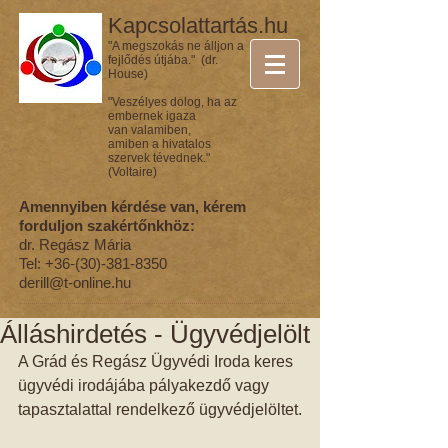
Kapcsolattartás.hu
"A megszokás ne álljon a
fejlődés útjába." (dr.
House)
"Veszélyes dolog, ha az
embernek igaza
van valamiben,
amiben a hivatalos
szervek tévednek."
(Voltaire)
Amennyiben kérdése van, kérem
forduljon szakértőnkhöz:
dr. Regász Mária
Tel:
+36-(30)-381-8350
derill@t-online.hu
Álláshirdetés - Ügyvédjelölt
A Grád és Regász Ügyvédi Iroda keres 
ügyvédi irodájába pályakezdő vagy 
tapasztalattal rendelkező ügyvédjelöltet.