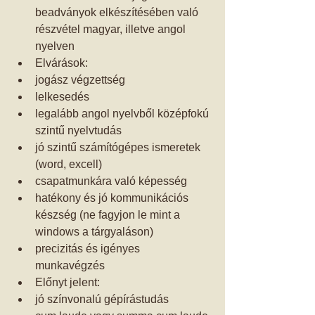
beadványok elkészítésében való 
részvétel magyar, illetve angol 
nyelven    
Elvárások:  
jogász végzettség  
lelkesedés  
legalább angol nyelvből középfokú 
szintű nyelvtudás  
jó szintű számítógépes ismeretek 
(word, excell)  
csapatmunkára való képesség  
hatékony és jó kommunikációs 
készség (ne fagyjon le mint a 
windows a tárgyaláson)  
precizitás és igényes 
munkavégzés    
Előnyt jelent:  
jó színvonalú gépírástudás  