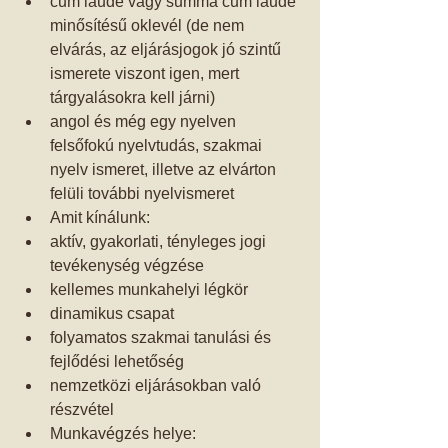
cum laude vagy summa cum laude 
minősítésű oklevél (de nem 
elvárás, az eljárásjogok jó szintű 
ismerete viszont igen, mert 
tárgyalásokra kell járni)  
angol és még egy nyelven 
felsőfokú nyelvtudás, szakmai 
nyelv ismeret, illetve az elvárton 
felüli további nyelvismeret    
Amit kínálunk:  
aktív, gyakorlati, tényleges jogi 
tevékenység végzése  
kellemes munkahelyi légkör  
dinamikus csapat  
folyamatos szakmai tanulási és 
fejlődési lehetőség  
nemzetközi eljárásokban való 
részvétel    
Munkavégzés helye: 