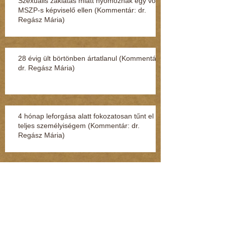
Szexuális zaklatás miatt nyomoznak egy volt
MSZP-s képviselő ellen (Kommentár: dr.
Regász Mária)
28 évig ült börtönben ártatlanul (Kommentár:
dr. Regász Mária)
4 hónap leforgása alatt fokozatosan tűnt el a
teljes személyiségem (Kommentár: dr.
Regász Mária)
Kenderesi: Hozzáértem a fenekéhez, de
vétséget nem követtem el (Kommentár: dr.
Regász Mária)