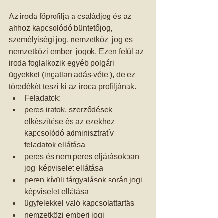
Az iroda főprofilja a családjog és az 
ahhoz kapcsolódó büntetőjog, 
személyiségi jog, nemzetközi jog és 
nemzetközi emberi jogok. Ezen felül az 
iroda foglalkozik egyéb polgári 
ügyekkel (ingatlan adás-vétel), de ez 
töredékét teszi ki az iroda profiljának. 
Feladatok:  
peres iratok, szerződések 
elkészítése és az ezekhez 
kapcsolódó adminisztratív 
feladatok ellátása  
peres és nem peres eljárásokban 
jogi képviselet ellátása  
peren kívüli tárgyalások során jogi 
képviselet ellátása  
ügyfelekkel való kapcsolattartás  
nemzetközi emberi jogi 