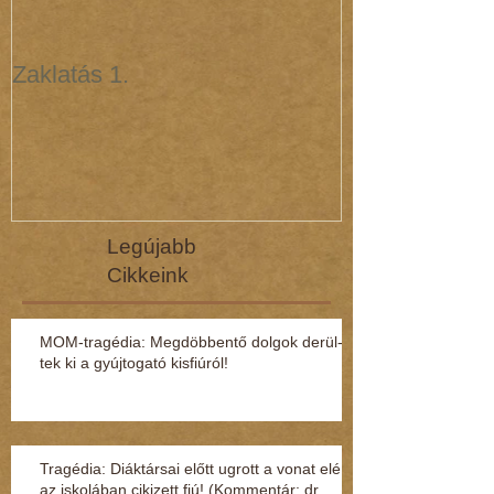
Zaklatás 1.
Zaklatás 3 - 
(interjú dr. R
Legújabb
Cikkeink
MOM-tragédia: Megdöbbentő dol­gok de­rül­
tek ki a gyúj­to­gató kisfi­ú­ról!
Tragédia: Diáktársai előtt ugrott a vonat elé
az iskolában cikizett fiú! (Kommentár: dr.