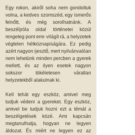
Egy rokon, akiről soha nem gondoltuk 
volna, a kedves szomszéd, egy ismerős 
felnőtt, és még sorolhatnánk. A 
beszéljróla oldal történetei közül 
rengeteg pont erre világít rá, a helyzetek 
végtelen hétköznapiságára. Ez pedig 
azért nagyon ijesztő, mert nyilvánvalóan 
nem lehetünk minden percben a gyerek 
mellett, és az ilyen esetek nagyon 
sokszor tökéletesen váratlan 
helyzetekből alakulnak ki.
Kell tehát egy eszköz, amivel meg 
tudjuk védeni a gyereket. Egy eszköz, 
amivel be tudjuk hozni ezt a témát a 
beszélgetések közé. Ami kapcsán 
megtanulhatja, hogyan ne legyen 
áldozat. És miért ne legyen ez az 