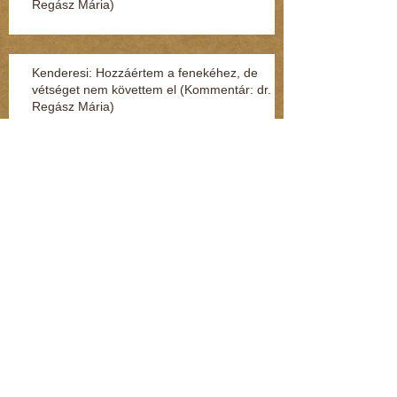
Regász Mária)
Kenderesi: Hozzáértem a fenekéhez, de
vétséget nem követtem el (Kommentár: dr.
Regász Mária)
Jelek, amikből rögtön kiderül, ha fuldoklik a
gyereked
Fénylik, de nem arany – a nárcisztikus
személyiség (Kommentár: dr. Regász Mária)
A legszörnyűbb mondatok, amik párterápián
hangzottak el