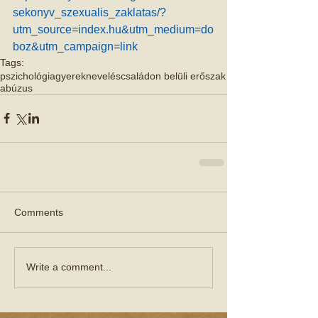
sekonyv_szexualis_zaklatas/?
utm_source=index.hu&utm_medium=do
boz&utm_campaign=link
Tags:
pszichológia
gyereknevelés
családon belüli erőszak
abúzus
Comments
Write a comment...