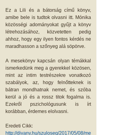
Ez a Lili és a bátorság című könyv, 
amibe bele is tudtok olvasni itt. Mónika 
közösségi adományokat gyűjt a könyv 
létrehozásához, közvetetten pedig 
ahhoz, hogy egy ilyen fontos kérdés ne 
maradhasson a szőnyeg alá söpörve.
A mesekönyv kapcsán olyan témákkal 
ismerkedünk meg a gyerekkel közösen, 
mint az intim testrészekre vonatkozó 
szabályok, az, hogy felnőtteknek is 
bátran mondhatnak nemet, és szóba 
kerül a jó és a rossz titok fogalma is. 
Ezekről pszichológusunk is írt 
korábban, érdemes elolvasni.
Eredeti Cikk: 
http://divany.hu/szuloseg/2017/05/08/me