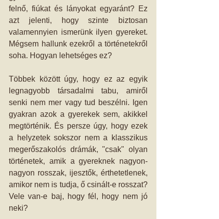
felnő, fiúkat és lányokat egyaránt? Ez 
azt jelenti, hogy szinte biztosan 
valamennyien ismerünk ilyen gyereket. 
Mégsem hallunk ezekről a történetekről 
soha. Hogyan lehetséges ez?
Többek között úgy, hogy ez az egyik 
legnagyobb társadalmi tabu, amiről 
senki nem mer vagy tud beszélni. Igen 
gyakran azok a gyerekek sem, akikkel 
megtörténik. És persze úgy, hogy ezek 
a helyzetek sokszor nem a klasszikus 
megerőszakolós drámák, "csak" olyan 
történetek, amik a gyereknek nagyon-
nagyon rosszak, ijesztők, érthetetlenek, 
amikor nem is tudja, ő csinált-e rosszat? 
Vele van-e baj, hogy fél, hogy nem jó 
neki?