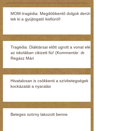
MOM-tragédia: Megdöbbentő dol­gok de­rül­
tek ki a gyúj­to­gató kisfi­ú­ról!
Tragédia: Diáktársai előtt ugrott a vonat elé
az iskolában cikizett fiú! (Kommentár: dr.
Regász Mári
Hivatalosan is csökkenti a szívbetegségek
kockázatát a nyaralás
Beteges szörny lakozott benne