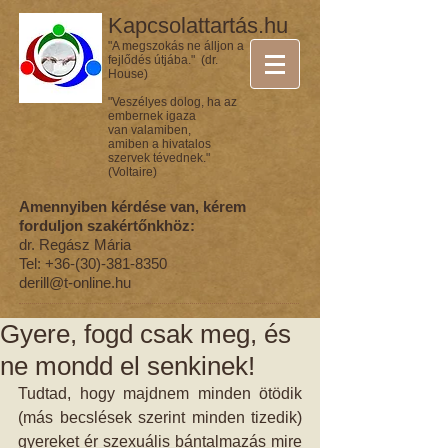
Kapcsolattartás.hu
"A megszokás ne álljon a
fejlődés útjába." (dr.
House)
"Veszélyes dolog, ha az
embernek igaza
van valamiben,
amiben a hivatalos
szervek tévednek."
(Voltaire)
Amennyiben kérdése van, kérem
forduljon szakértőnkhöz:
dr. Regász Mária
Tel:
+36-(30)-381-8350
derill@t-online.hu
Gyere, fogd csak meg, és
ne mondd el senkinek!
Tudtad, hogy majdnem minden ötödik 
(más becslések szerint minden tizedik) 
gyereket ér szexuális bántalmazás mire 