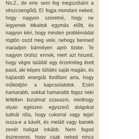
No.2., de erre sem fog megszólalni a 
vészcsengőd). El fogja mondani neked, 
hogy nagyon szeretné, hogy ne 
legyenek titkaitok egymás előtt, és 
nagyon kéri, hogy minden problémádat 
rögtön oszd meg vele, nehogy benned 
maradjon bármilyen apró tüske. Te 
nagyon örülsz ennek, mert azt hiszed, 
hogy végre találtál egy érzelmileg érett 
pasit, aki képes túllátni saját magán, és 
hajlandó energiát fordítani arra, hogy 
működjön a kapcsolatotok. Ezért 
hamarabb, sokkal hamarabb fogsz neki 
feltétlen bizalmat szavazni, minthogy 
olyan egészen egyszerű dolgokat 
tudnál róla, hogy cukorral vagy tejjel 
issza-e a kávét, és metált vagy barokk 
zenét hallgat inkább. Nem fogod 
észrevenni, hogy csak neked nincs 