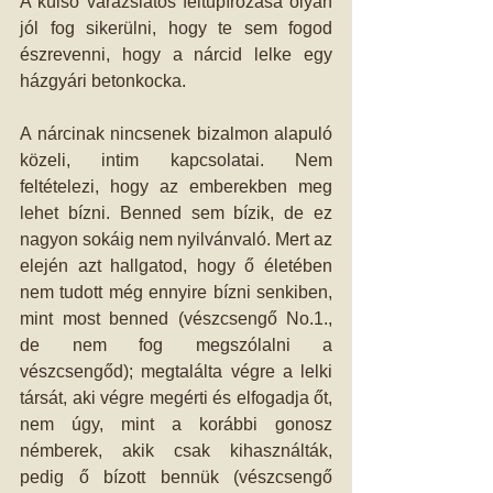
A külső varázslatos feltupírozása olyan 
jól fog sikerülni, hogy te sem fogod 
észrevenni, hogy a nárcid lelke egy 
házgyári betonkocka.
A nárcinak nincsenek bizalmon alapuló 
közeli, intim kapcsolatai. Nem 
feltételezi, hogy az emberekben meg 
lehet bízni. Benned sem bízik, de ez 
nagyon sokáig nem nyilvánvaló. Mert az 
elején azt hallgatod, hogy ő életében 
nem tudott még ennyire bízni senkiben, 
mint most benned (vészcsengő No.1., 
de nem fog megszólalni a 
vészcsengőd); megtalálta végre a lelki 
társát, aki végre megérti és elfogadja őt, 
nem úgy, mint a korábbi gonosz 
némberek, akik csak kihasználták, 
pedig ő bízott bennük (vészcsengő 