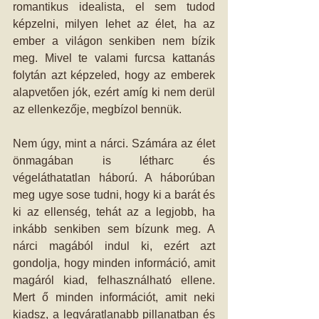
romantikus idealista, el sem tudod 
képzelni, milyen lehet az élet, ha az 
ember a világon senkiben nem bízik 
meg. Mivel te valami furcsa kattanás 
folytán azt képzeled, hogy az emberek 
alapvetően jók, ezért amíg ki nem derül 
az ellenkezője, megbízol bennük.
Nem úgy, mint a nárci. Számára az élet 
önmagában is létharc és 
végeláthatatlan háború. A háborúban 
meg ugye sose tudni, hogy ki a barát és 
ki az ellenség, tehát az a legjobb, ha 
inkább senkiben sem bízunk meg. A 
nárci magából indul ki, ezért azt 
gondolja, hogy minden információ, amit 
magáról kiad, felhasználható ellene. 
Mert ő minden információt, amit neki 
kiadsz, a legváratlanabb pillanatban és 