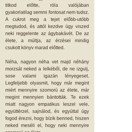
titkod előtte, róla valójában 
gyakorlatilag semmi fontosat nem tudsz. 
A cukrot meg a tejet előbb-utóbb 
megtudod, és attól kezdve úgy viszed 
neki reggelente az ágybakávét. De az 
élete, a múltja, az érzései mindig 
csukott könyv marad előtted.
Néha, nagyon néha vet majd néhány 
morzsát neked a lelkéből, de ne izgulj, 
sose valami igazán lényegeset. 
Legfeljebb olyasmit, hogy már megint 
miért mennyire szomorú az élete, már 
megint mennyien bántották. Te ezek 
miatt nagyon empatikus leszel vele, 
együttérzel, sajnálod, és egyúttal úgy 
fogod érezni, hogy bízik benned, hiszen 
neked meséli el, hogy neki mennyire 