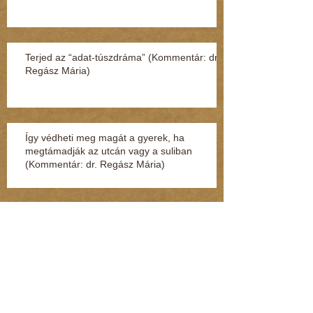
Terjed az “adat-túszdráma” (Kommentár: dr.
Regász Mária)
Így védheti meg magát a gyerek, ha
megtámadják az utcán vagy a suliban
(Kommentár: dr. Regász Mária)
Szexuális zaklatás miatt nyomoznak egy volt
MSZP-s képviselő ellen (Kommentár: dr.
Regász Mária)
28 évig ült börtönben ártatlanul (Kommentár:
dr. Regász Mária)