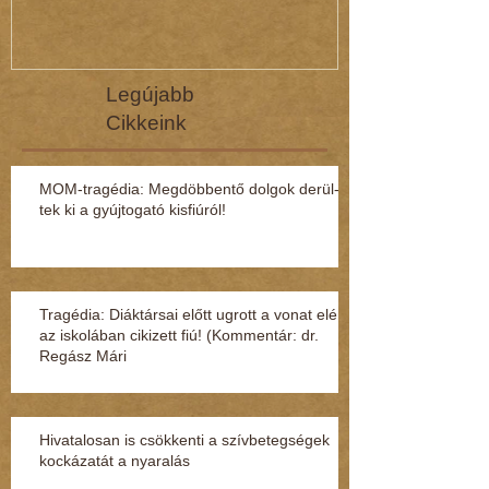
Legújabb
Cikkeink
MOM-tragédia: Megdöbbentő dol­gok de­rül­
tek ki a gyúj­to­gató kisfi­ú­ról!
Tragédia: Diáktársai előtt ugrott a vonat elé
az iskolában cikizett fiú! (Kommentár: dr.
Regász Mári
Hivatalosan is csökkenti a szívbetegségek
kockázatát a nyaralás