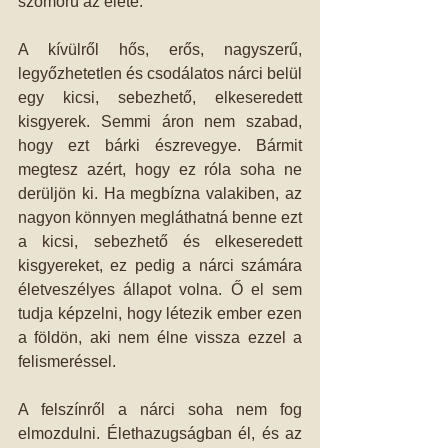
szomorú az élete.
A kívülről hős, erős, nagyszerű, 
legyőzhetetlen és csodálatos nárci belül 
egy kicsi, sebezhető, elkeseredett 
kisgyerek. Semmi áron nem szabad, 
hogy ezt bárki észrevegye. Bármit 
megtesz azért, hogy ez róla soha ne 
derüljön ki. Ha megbízna valakiben, az 
nagyon könnyen megláthatná benne ezt 
a kicsi, sebezhető és elkeseredett 
kisgyereket, ez pedig a nárci számára 
életveszélyes állapot volna. Ő el sem 
tudja képzelni, hogy létezik ember ezen 
a földön, aki nem élne vissza ezzel a 
felismeréssel.
A felszínről a nárci soha nem fog 
elmozdulni. Élethazugságban él, és az 