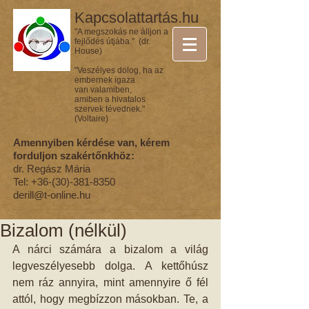
Kapcsolattartás.hu
"A megszokás ne álljon a
fejlődés útjába." (dr.
House)
"Veszélyes dolog, ha az
embernek igaza
van valamiben,
amiben a hivatalos
szervek tévednek."
(Voltaire)
Amennyiben kérdése van, kérem
forduljon szakértőnkhöz:
dr. Regász Mária
Tel:
+36-(30)-381-8350
derill@t-online.hu
Bizalom (nélkül)
A nárci számára a bizalom a világ 
legveszélyesebb dolga. A kettőhúsz 
nem ráz annyira, mint amennyire ő fél 
attól, hogy megbízzon másokban. Te, a 