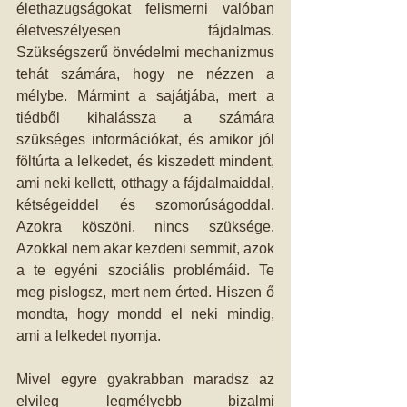
élethazugságokat felismerni valóban 
életveszélyesen fájdalmas. 
Szükségszerű önvédelmi mechanizmus 
tehát számára, hogy ne nézzen a 
mélybe. Mármint a sajátjába, mert a 
tiédből kihalássza a számára 
szükséges információkat, és amikor jól 
föltúrta a lelkedet, és kiszedett mindent, 
ami neki kellett, otthagy a fájdalmaiddal, 
kétségeiddel és szomorúságoddal. 
Azokra köszöni, nincs szüksége. 
Azokkal nem akar kezdeni semmit, azok 
a te egyéni szociális problémáid. Te 
meg pislogsz, mert nem érted. Hiszen ő 
mondta, hogy mondd el neki mindig, 
ami a lelkedet nyomja.
Mivel egyre gyakrabban maradsz az 
elvileg legmélyebb bizalmi 