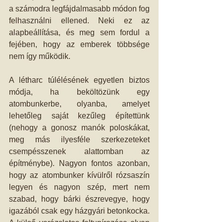
a számodra legfájdalmasabb módon fog 
felhasználni ellened. Neki ez az 
alapbeállítása, és meg sem fordul a 
fejében, hogy az emberek többsége 
nem így működik.
A létharc túlélésének egyetlen biztos 
módja, ha beköltözünk egy 
atombunkerbe, olyanba, amelyet 
lehetőleg saját kezűleg építettünk 
(nehogy a gonosz manók poloskákat, 
meg más ilyesféle szerkezeteket 
csempésszenek alattomban az 
építménybe). Nagyon fontos azonban, 
hogy az atombunker kívülről rózsaszín 
legyen és nagyon szép, mert nem 
szabad, hogy bárki észrevegye, hogy 
igazából csak egy házgyári betonkocka. 