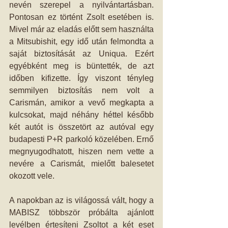
nevén szerepel a nyilvántartásban. 
Pontosan ez történt Zsolt esetében is. 
Mivel már az eladás előtt sem használta 
a Mitsubishit, egy idő után felmondta a 
saját biztosítását az Uniqua. Ezért 
egyébként meg is büntették, de azt 
időben kifizette. Így viszont tényleg 
semmilyen biztosítás nem volt a 
Carismán, amikor a vevő megkapta a 
kulcsokat, majd néhány héttel később 
két autót is összetört az autóval egy 
budapesti P+R parkoló közelében. Ernő 
megnyugodhatott, hiszen nem vette a 
nevére a Carismát, mielőtt balesetet 
okozott vele.
A napokban az is világossá vált, hogy a 
MABISZ többször próbálta ajánlott 
levélben értesíteni Zsoltot a két eset 