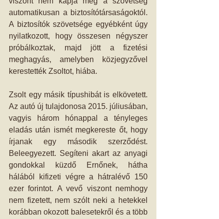
viszont nem kapja meg a szövetség 
automatikusan a biztosítótársaságoktól. 
A biztosítók szövetsége egyébként úgy 
nyilatkozott, hogy összesen négyszer 
próbálkoztak, majd jött a fizetési 
meghagyás, amelyben közjegyzővel 
kerestették Zsoltot, hiába.
Zsolt egy másik típushibát is elkövetett. 
Az autó új tulajdonosa 2015. júliusában, 
vagyis három hónappal a tényleges 
eladás után ismét megkereste őt, hogy 
írjanak egy második szerződést. 
Beleegyezett. Segíteni akart az anyagi 
gondokkal küzdő Ernőnek, hátha 
hálából kifizeti végre a hátralévő 150 
ezer forintot. A vevő viszont nemhogy 
nem fizetett, nem szólt neki a hetekkel 
korábban okozott balesetekről és a több 