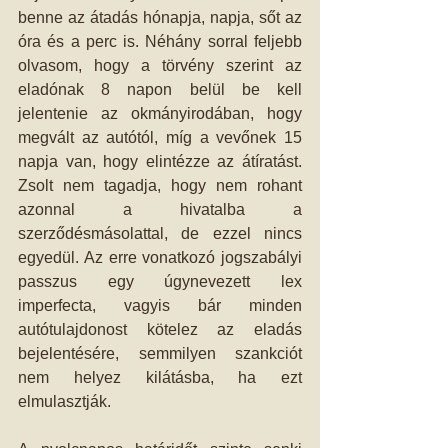
benne az átadás hónapja, napja, sőt az 
óra és a perc is. Néhány sorral feljebb 
olvasom, hogy a törvény szerint az 
eladónak 8 napon belül be kell 
jelentenie az okmányirodában, hogy 
megvált az autótól, míg a vevőnek 15 
napja van, hogy elintézze az átíratást.  
Zsolt nem tagadja, hogy nem rohant 
azonnal a hivatalba a 
szerződésmásolattal, de ezzel nincs 
egyedül. Az erre vonatkozó jogszabályi 
passzus egy úgynevezett lex 
imperfecta, vagyis bár minden 
autótulajdonost kötelez az eladás 
bejelentésére, semmilyen szankciót 
nem helyez kilátásba, ha ezt 
elmulasztják.