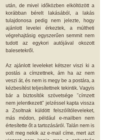
után, de mivel időközben elköltözött a 
korábban bérelt lakásából, a lakás 
tulajdonosa pedig nem jelezte, hogy 
ajánlott levelei érkeztek, a múltheti 
végrehajtásig egyszerűen semmit nem 
tudott az egykori autójával okozott 
balesetekről.
Az ajánlott leveleket kétszer viszi ki a 
postás a címzettnek, ám ha az nem 
veszi át, és nem is megy be a postára, a 
kézbesítést teljesítettnek tekintik. Vagyis 
bár a biztosítók szövetsége "címzett 
nem jelentkezett" jelzéssel kapta vissza 
a Zsoltnak küldött felszólítóleveleket, 
más módon, például e-mailben nem 
értesítette őt a tartozásáról. Talán nem is 
volt meg nekik az e-mail címe, mert azt 