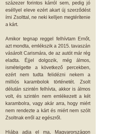
százezer forintos kárról sem, pedig jó 
eséllyel eleve ezért akart új szerződést 
írni Zsolttal, ne neki kelljen megtérítenie 
a kárt.
Amikor tegnap reggel felhívtam Ernőt, 
azt mondta, emlékszik a 2015. tavaszán 
vásárolt Carismára, de az autót már rég 
eladta. Éjjel dolgozik, még álmos, 
ismételgette a következő percekben, 
ezért nem tudta felidézni nekem a 
milliós karambolok történetét. Zsolt 
délután szintén felhívta, akkor is álmos 
volt, és szintén nem emlékezett a két 
karambolra, vagy akár arra, hogy miért 
nem rendezte a kárt és miért nem szólt 
Zsoltnak erről az egészről.
Hiába adja el ma, Magyarországon 