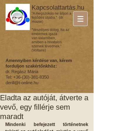
Kapcsolattartás.hu
"A megszokás ne álljon a
fejlődés útjába." (dr.
House)
"Veszélyes dolog, ha az
embernek igaza
van valamiben,
amiben a hivatalos
szervek tévednek."
(Voltaire)
Amennyiben kérdése van, kérem
forduljon szakértőnkhöz:
dr. Regász Mária
Tel:
+36-(30)-381-8350
derill@t-online.hu
Eladta az autóját, átverte a
vevő, egy fillérje sem
maradt
Mindenki befejezett történetnek 