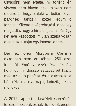
Olvasónk nem értette, mi történt, én 
viszont nem hittem neki, hiszen nem 
életszerű, hogy valaki a tudtán kívül 
bárkinek tartozik közel egymillió 
forinttal. Kikérte a végrehajtási lapot, így 
megtudta, hogy a hirtelen jött milliós ügy 
két éve kezdődött, miután szabályosan 
eladta az autóját egy ismeretlennek. 
Bár az öreg Mitsubishi Carisma 
akkoriban sem ért többet 250 ezer 
forintnál, Ernő, a vevő részletfizetést 
kért, így mindössze százezerért kapta 
meg az autó papírjait és a kulcsokat. A 
hátralékkal a mai napig tartozik, de ez 
mellékes.
A 2015. áprilisi adásvételi szerződés 
teljesen szabályosnak tűnik. Szerepel 