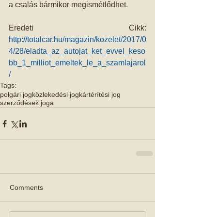
a csalás bármikor megismétlődhet.
Eredeti Cikk: 
http://totalcar.hu/magazin/kozelet/2017/0
4/28/eladta_az_autojat_ket_evvel_keso
bb_1_milliot_emeltek_le_a_szamlajarol
/
Tags:
polgári jog
közlekedési jog
kártérítési jog
szerződések joga
Comments