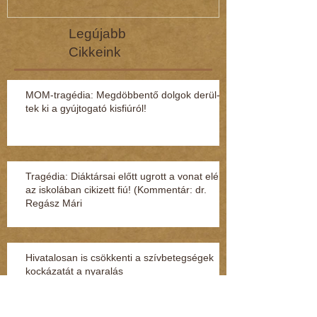
Legújabb
Cikkeink
MOM-tragédia: Megdöbbentő dol­gok de­rül­
tek ki a gyúj­to­gató kisfi­ú­ról!
Tragédia: Diáktársai előtt ugrott a vonat elé
az iskolában cikizett fiú! (Kommentár: dr.
Regász Mári
Hivatalosan is csökkenti a szívbetegségek
kockázatát a nyaralás