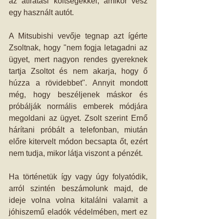
az átíratási költségekkel, amikor vesz 
egy használt autót.  
A Mitsubishi vevője tegnap azt ígérte 
Zsoltnak, hogy "nem fogja letagadni az 
ügyet, mert nagyon rendes gyereknek 
tartja Zsoltot és nem akarja, hogy ő 
húzza a rövidebbet". Annyit mondott 
még, hogy beszéljenek máskor és 
próbálják normális emberek módjára 
megoldani az ügyet. Zsolt szerint Ernő 
hárítani próbált a telefonban, miután 
előre kitervelt módon becsapta őt, ezért 
nem tudja, mikor látja viszont a pénzét.
Ha történetük így vagy úgy folyatódik, 
arról szintén beszámolunk majd, de 
ideje volna volna kitalálni valamit a 
jóhiszemű eladók védelmében, mert ez 