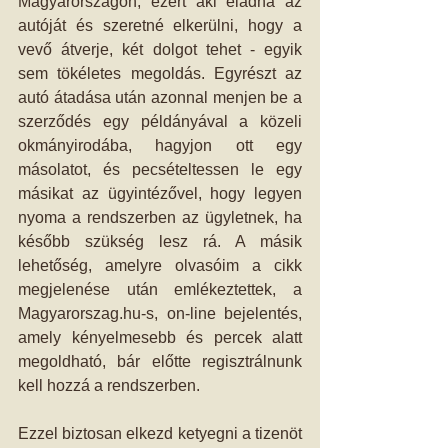
Magyarországon, ezért aki eladná az 
autóját és szeretné elkerülni, hogy a 
vevő átverje, két dolgot tehet - egyik 
sem tökéletes megoldás. Egyrészt az 
autó átadása után azonnal menjen be a 
szerződés egy példányával a közeli 
okmányirodába, hagyjon ott egy 
másolatot, és pecsételtessen le egy 
másikat az ügyintézővel, hogy legyen 
nyoma a rendszerben az ügyletnek, ha 
később szükség lesz rá. A másik 
lehetőség, amelyre olvasóim a cikk 
megjelenése után emlékeztettek, a 
Magyarorszag.hu-s, on-line bejelentés, 
amely kényelmesebb és percek alatt 
megoldható, bár előtte regisztrálnunk 
kell hozzá a rendszerben. 
Ezzel biztosan elkezd ketyegni a tizenöt 