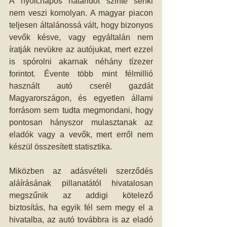
A nyolcnapos határidőt szinte senki 
nem veszi komolyan. A magyar piacon 
teljesen általánossá vált, hogy bizonyos 
vevők késve, vagy egyáltalán nem 
íratják nevükre az autójukat, mert ezzel 
is spórolni akarnak néhány tízezer 
forintot. Évente több mint félmillió 
használt autó cserél gazdát 
Magyarországon, és egyetlen állami 
forrásom sem tudta megmondani, hogy 
pontosan hányszor mulasztanak az 
eladók vagy a vevők, mert erről nem 
készül összesített statisztika. 
Miközben az adásvételi szerződés 
aláírásának pillanatától hivatalosan 
megszűnik az addigi kötelező 
biztosítás, ha egyik fél sem megy el a 
hivatalba, az autó továbbra is az eladó 