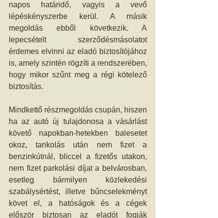
napos határidő, vagyis a vevő 
lépéskényszerbe kerül. A másik 
megoldás ebből következik. A 
lepecsételt szerződésmásolatot 
érdemes elvinni az eladó biztosítójához 
is, amely szintén rögzíti a rendszerében, 
hogy mikor szűnt meg a régi kötelező 
biztosítás. 
Mindkettő részmegoldás csupán, hiszen 
ha az autó új tulajdonosa a vásárlást 
követő napokban-hetekben balesetet 
okoz, tankolás után nem fizet a 
benzinkútnál, bliccel a fizetős utakon, 
nem fizet parkolási díjat a belvárosban, 
esetleg bármilyen közlekedési 
szabálysértést, illetve bűncselekményt 
követ el, a hatóságok és a cégek 
először biztosan az eladót fogják 