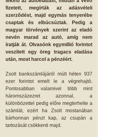
tekinti az autóeladást, miután a vevő 
fizetett, megírták az adásvételi 
szerződést, majd egymás tenyerébe 
csaptak és elbúcsúztak. Pedig a 
magyar törvények szerint az eladó 
nevén marad az autó, amíg nem 
íratják át. Olvasónk egymillió forintot 
veszített egy öreg tragacs eladása 
után, most harcol a pénzéért.
Zsolt bankszámlájáról múlt héten 937 
ezer forintot emelt le a végrehajtó. 
Pontosabban valamivel több mint 
háromszázezret azonnal, a 
különbözettel pedig előre megterhelte a 
számlát, ezért ha Zsolt mostanában 
bárhonnan pénzt kap, az csupán a 
tartozását csökkenti majd.