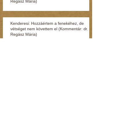
Regász Mária)
Kenderesi: Hozzáértem a fenekéhez, de
vétséget nem követtem el (Kommentár: dr.
Regász Mária)
Jelek, amikből rögtön kiderül, ha fuldoklik a
gyereked
Fénylik, de nem arany – a nárcisztikus
személyiség (Kommentár: dr. Regász Mária)
A legszörnyűbb mondatok, amik párterápián
hangzottak el