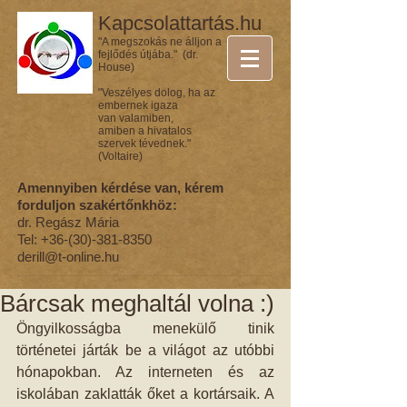
Kapcsolattartás.hu
"A megszokás ne álljon a
fejlődés útjába." (dr.
House)
"Veszélyes dolog, ha az
embernek igaza
van valamiben,
amiben a hivatalos
szervek tévednek."
(Voltaire)
Amennyiben kérdése van, kérem
forduljon szakértőnkhöz:
dr. Regász Mária
Tel:
+36-(30)-381-8350
derill@t-online.hu
Bárcsak meghaltál volna :)
Öngyilkosságba menekülő tinik 
történetei járták be a világot az utóbbi 
hónapokban. Az interneten és az 
iskolában zaklatták őket a kortársaik. A 