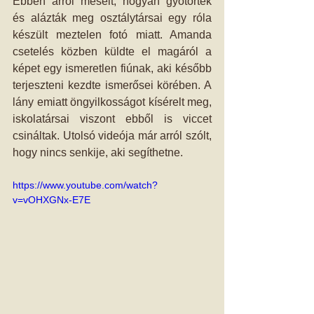
Ebben arról mesélt, hogyan gyötörték 
és alázták meg osztálytársai egy róla 
készült meztelen fotó miatt. Amanda 
csetelés közben küldte el magáról a 
képet egy ismeretlen fiúnak, aki később 
terjeszteni kezdte ismerősei körében. A 
lány emiatt öngyilkosságot kísérelt meg, 
iskolatársai viszont ebből is viccet 
csináltak. Utolsó videója már arról szólt, 
hogy nincs senkije, aki segíthetne.
https://www.youtube.com/watch?
v=vOHXGNx-E7E