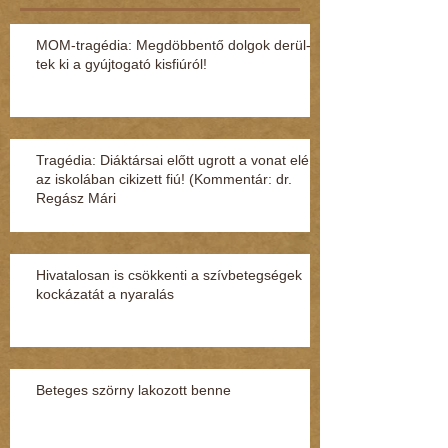
MOM-tragédia: Megdöbbentő dol­gok de­rül­
tek ki a gyúj­to­gató kisfi­ú­ról!
Tragédia: Diáktársai előtt ugrott a vonat elé
az iskolában cikizett fiú! (Kommentár: dr.
Regász Mári
Hivatalosan is csökkenti a szívbetegségek
kockázatát a nyaralás
Beteges szörny lakozott benne