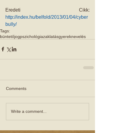
Eredeti Cikk: 
http://index.hu/belfold/2013/01/04/cyber
bully/
Tags:
büntetőjog
pszichológia
zaklatás
gyereknevelés
Comments
Write a comment...