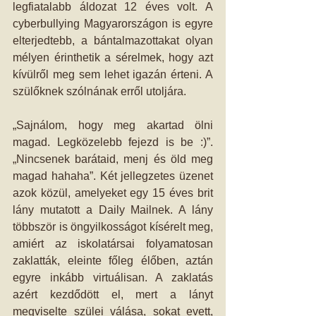
legfiatalabb áldozat 12 éves volt. A 
cyberbullying Magyarországon is egyre 
elterjedtebb, a bántalmazottakat olyan 
mélyen érinthetik a sérelmek, hogy azt 
kívülről meg sem lehet igazán érteni. A 
szülőknek szólnának erről utoljára.
„Sajnálom, hogy meg akartad ölni 
magad. Legközelebb fejezd is be :)”. 
„Nincsenek barátaid, menj és öld meg 
magad hahaha”. Két jellegzetes üzenet 
azok közül, amelyeket egy 15 éves brit 
lány mutatott a Daily Mailnek. A lány 
többször is öngyilkosságot kísérelt meg, 
amiért az iskolatársai folyamatosan 
zaklatták, eleinte főleg élőben, aztán 
egyre inkább virtuálisan. A zaklatás 
azért kezdődött el, mert a lányt 
megviselte szülei válása, sokat evett, 