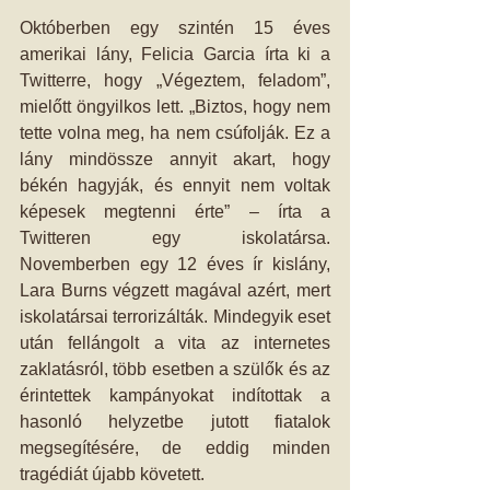
Októberben egy szintén 15 éves 
amerikai lány, Felicia Garcia írta ki a 
Twitterre, hogy „Végeztem, feladom”, 
mielőtt öngyilkos lett. „Biztos, hogy nem 
tette volna meg, ha nem csúfolják. Ez a 
lány mindössze annyit akart, hogy 
békén hagyják, és ennyit nem voltak 
képesek megtenni érte” – írta a 
Twitteren egy iskolatársa. 
Novemberben egy 12 éves ír kislány, 
Lara Burns végzett magával azért, mert 
iskolatársai terrorizálták. Mindegyik eset 
után fellángolt a vita az internetes 
zaklatásról, több esetben a szülők és az 
érintettek kampányokat indítottak a 
hasonló helyzetbe jutott fiatalok 
megsegítésére, de eddig minden 
tragédiát újabb követett.