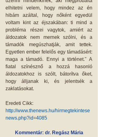
üzenni mindenkinek, aki megpróbálta 
elhitetni velem, hogy mindez az én 
hibám azáltal, hogy nőként egyedül 
voltam kint az éjszakában: ti mind a 
probléma részei vagytok, amiért az 
áldozatok nem mernek szólni, és a 
támadók megúszhatják, amit tettek. 
Egyetlen ember felelős egy támadásért: 
maga a támadó. Ennyi a történet." A 
fiatal színésznő a hozzá hasonló 
áldozatokhoz is szólt, bátorítva őket, 
hogy álljanak ki, és jelentsék a 
zaklatásokat.
Eredeti Cikk:
http://www.thenews.hu/hirmegtekintese
news.php?id=4085
Kommentár: dr. Regász Mária