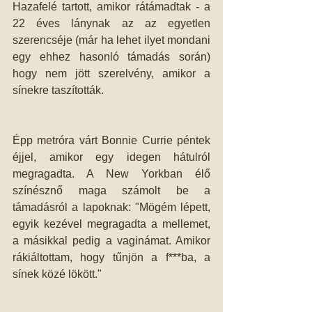
Hazafelé tartott, amikor rátámadtak - a 
22 éves lánynak az az egyetlen 
szerencséje (már ha lehet ilyet mondani 
egy ehhez hasonló támadás során) 
hogy nem jött szerelvény, amikor a 
sínekre taszították. 
Épp metróra várt Bonnie Currie péntek 
éjjel, amikor egy idegen hátulról 
megragadta. A New Yorkban élő 
színésznő maga számolt be a 
támadásról a lapoknak: "Mögém lépett, 
egyik kezével megragadta a mellemet, 
a másikkal pedig a vaginámat. Amikor 
rákiáltottam, hogy tűnjön a f***ba, a 
sínek közé lökött." 