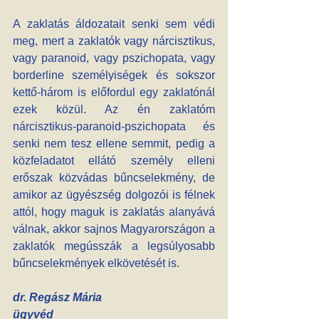
A zaklatás áldozatait senki sem védi 
meg, mert a zaklatók vagy nárcisztikus, 
vagy paranoid, vagy pszichopata, vagy 
borderline személyiségek és sokszor 
kettő-három is előfordul egy zaklatónál 
ezek közül. Az én zaklatóm 
nárcisztikus-paranoid-pszichopata és 
senki nem tesz ellene semmit, pedig a 
közfeladatot ellátó személy elleni 
erőszak közvádas bűncselekmény, de 
amikor az ügyészség dolgozói is félnek 
attól, hogy maguk is zaklatás alanyává 
válnak, akkor sajnos Magyarországon a 
zaklatók megússzák a legsúlyosabb 
bűncselekmények elkövetését is.
dr. Regász Mária
ügyvéd