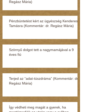
Regász Mária)
Pénzbüntetést kért az ügyészség Kenderesi
Tamásra (Kommentár: dr. Regász Mária)
Szörnyű dolgot tett a nagymamájával a 9
éves fiú
Terjed az “adat-túszdráma” (Kommentár: dr.
Regász Mária)
Így védheti meg magát a gyerek, ha
megtámadják az utcán vagy a suliban