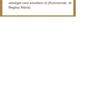
vétséget nem követtem el (Kommentár: dr.
Regász Mária)
Jelek, amikből rögtön kiderül, ha fuldoklik a
gyereked
Fénylik, de nem arany – a nárcisztikus
személyiség (Kommentár: dr. Regász Mária)
A legszörnyűbb mondatok, amik párterápián
hangzottak el