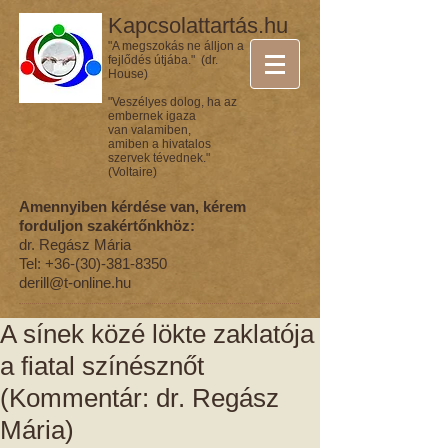
Kapcsolattartás.hu
"A megszokás ne álljon a
fejlődés útjába." (dr.
House)
"Veszélyes dolog, ha az
embernek igaza
van valamiben,
amiben a hivatalos
szervek tévednek."
(Voltaire)
Amennyiben kérdése van, kérem
forduljon szakértőnkhöz:
dr. Regász Mária
Tel:
+36-(30)-381-8350
derill@t-online.hu
A sínek közé lökte zaklatója
a fiatal színésznőt
(Kommentár: dr. Regász
Mária)