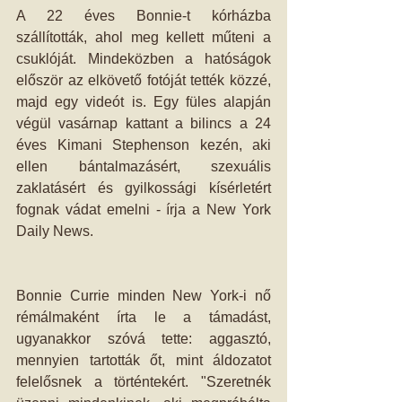
A 22 éves Bonnie-t kórházba 
szállították, ahol meg kellett műteni a 
csuklóját. Mindeközben a hatóságok 
először az elkövető fotóját tették közzé, 
majd egy videót is. Egy füles alapján 
végül vasárnap kattant a bilincs a 24 
éves Kimani Stephenson kezén, aki 
ellen bántalmazásért, szexuális 
zaklatásért és gyilkossági kísérletért 
fognak vádat emelni - írja a New York 
Daily News. 
Bonnie Currie minden New York-i nő 
rémálmaként írta le a támadást, 
ugyanakkor szóvá tette: aggasztó, 
mennyien tartották őt, mint áldozatot 
felelősnek a történtekért. "Szeretnék 