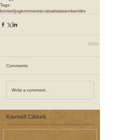
Tags:
büntetőjog
kommentárral
zaklatás
emberölés
Comments
Write a comment...
Kiemelt Cikkek