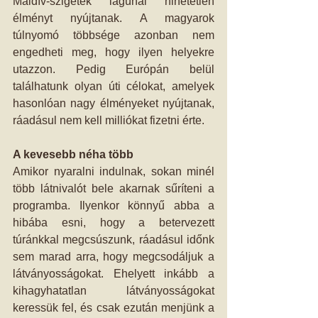
Maldív-szigetek lagúnái hihetetlen 
élményt nyújtanak. A magyarok 
túlnyomó többsége azonban nem 
engedheti meg, hogy ilyen helyekre 
utazzon. Pedig Európán belül 
találhatunk olyan úti célokat, amelyek 
hasonlóan nagy élményeket nyújtanak, 
ráadásul nem kell milliókat fizetni érte.
A kevesebb néha több
Amikor nyaralni indulnak, sokan minél 
több látnivalót bele akarnak sűríteni a 
programba. Ilyenkor könnyű abba a 
hibába esni, hogy a betervezett 
túránkkal megcsúszunk, ráadásul időnk 
sem marad arra, hogy megcsodáljuk a 
látványosságokat. Ehelyett inkább a 
kihagyhatatlan látványosságokat 
keressük fel, és csak ezután menjünk a 