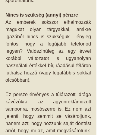
spórolhatunk.
Nincs is szükség (annyi) pénzre
Az emberek sokszor elhalmozzák 
magukat olyan tárgyakkal, amikre 
igazából nincs is szükségük. Tényleg 
fontos, hogy a legújabb telefonod 
legyen? Valószínűleg az egy évvel 
korábbi változatot is ugyanolyan 
használati értékkel bír, ráadásul féláron 
juthatsz hozzá (vagy legalábbis sokkal 
olcsóbban).
Ez persze érvényes a túlárazott, drága 
kávézókra, az agyonreklámozott 
samponra, mosószerre is. Ez nem azt 
jelenti, hogy semmit se vásároljunk, 
hanem azt, hogy hozzunk saját döntést 
arról, hogy mi az, amit megvásárolunk. 