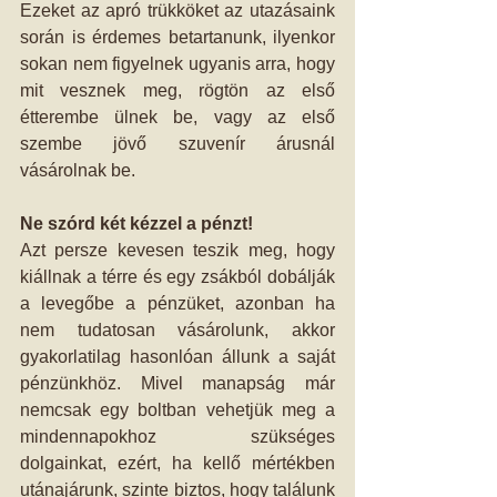
Ezeket az apró trükköket az utazásaink 
során is érdemes betartanunk, ilyenkor 
sokan nem figyelnek ugyanis arra, hogy 
mit vesznek meg, rögtön az első 
étterembe ülnek be, vagy az első 
szembe jövő szuvenír árusnál 
vásárolnak be.
Ne szórd két kézzel a pénzt!
Azt persze kevesen teszik meg, hogy 
kiállnak a térre és egy zsákból dobálják 
a levegőbe a pénzüket, azonban ha 
nem tudatosan vásárolunk, akkor 
gyakorlatilag hasonlóan állunk a saját 
pénzünkhöz. Mivel manapság már 
nemcsak egy boltban vehetjük meg a 
mindennapokhoz szükséges 
dolgainkat, ezért, ha kellő mértékben 
utánajárunk, szinte biztos, hogy találunk 