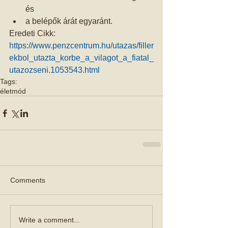
és  
a belépők árát egyaránt. 
Eredeti Cikk: 
https://www.penzcentrum.hu/utazas/filler
ekbol_utazta_korbe_a_vilagot_a_fiatal_
utazozseni.1053543.html
Tags:
életmód
Comments
Write a comment...