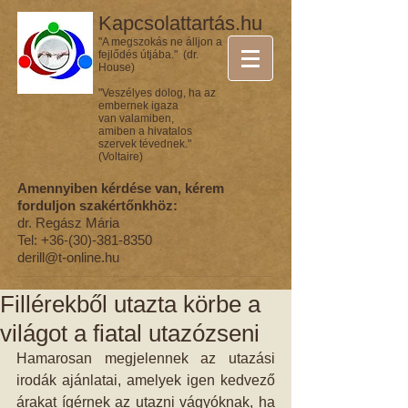
Kapcsolattartás.hu
"A megszokás ne álljon a
fejlődés útjába." (dr.
House)
"Veszélyes dolog, ha az
embernek igaza
van valamiben,
amiben a hivatalos
szervek tévednek."
(Voltaire)
Amennyiben kérdése van, kérem
forduljon szakértőnkhöz:
dr. Regász Mária
Tel:
+36-(30)-381-8350
derill@t-online.hu
Fillérekből utazta körbe a
világot a fiatal utazózseni
Hamarosan megjelennek az utazási 
irodák ajánlatai, amelyek igen kedvező 
árakat ígérnek az utazni vágyóknak, ha 