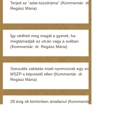
Terjed az “adat-túszdráma” (Kommentár: dr.
Regász Mária)
Így védheti meg magát a gyerek, ha
megtámadják az utcán vagy a suliban
(Kommentár: dr. Regász Mária)
Szexuális zaklatás miatt nyomoznak egy volt
MSZP-s képviselő ellen (Kommentár: dr.
Regász Mária)
28 évig ült börtönben ártatlanul (Kommentár:
dr. Regász Mária)