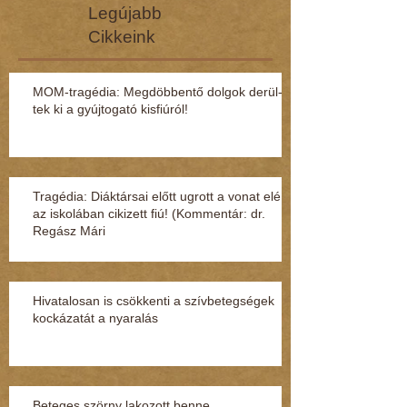
Legújabb
Cikkeink
MOM-tragédia: Megdöbbentő dol­gok de­rül­
tek ki a gyúj­to­gató kisfi­ú­ról!
Tragédia: Diáktársai előtt ugrott a vonat elé
az iskolában cikizett fiú! (Kommentár: dr.
Regász Mári
Hivatalosan is csökkenti a szívbetegségek
kockázatát a nyaralás
Beteges szörny lakozott benne