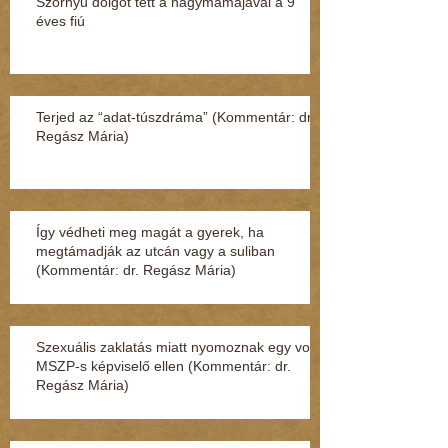
Szörnyű dolgot tett a nagymamájával a 9
éves fiú
Terjed az “adat-túszdráma” (Kommentár: dr.
Regász Mária)
Így védheti meg magát a gyerek, ha
megtámadják az utcán vagy a suliban
(Kommentár: dr. Regász Mária)
Szexuális zaklatás miatt nyomoznak egy volt
MSZP-s képviselő ellen (Kommentár: dr.
Regász Mária)