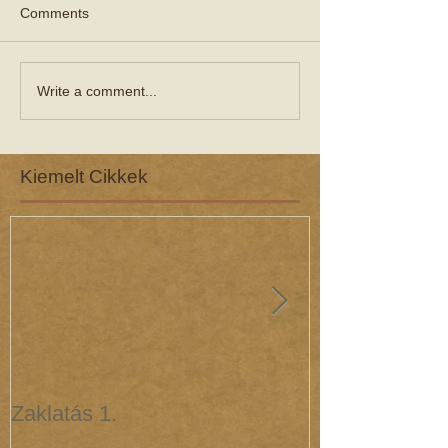
Comments
Write a comment...
Kiemelt Cikkek
Zaklatás 1.
Zaklatás 3 - 
(interjú dr. R