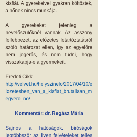
kisfiát. A gyerekeivel gyakran költöztek, 
a nőnek nincs munkája.
A gyerekeket jelenleg a 
nevelőszülőknél vannak. Az asszony 
fellebbezett az előzetes letartóztatásról 
szóló határozat ellen, így az egyelőre 
nem jogerős, és nem tudni, hogy 
visszakapja-e a gyermekeit.
Eredeti Cikk: 
http://velvet.hu/helyszinelo/2017/04/10/e
lozetesben_van_a_kisfiat_brutalisan_m
egvero_no/
Kommentár: dr. Regász Mária
Sajnos a hatóságok, bíróságok 
legtöbbször az ilyen felvételeket teljes 