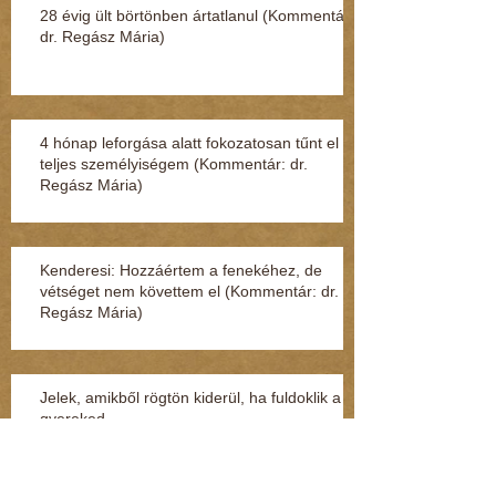
28 évig ült börtönben ártatlanul (Kommentár:
dr. Regász Mária)
4 hónap leforgása alatt fokozatosan tűnt el a
teljes személyiségem (Kommentár: dr.
Regász Mária)
Kenderesi: Hozzáértem a fenekéhez, de
vétséget nem követtem el (Kommentár: dr.
Regász Mária)
Jelek, amikből rögtön kiderül, ha fuldoklik a
gyereked