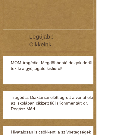
Legújabb
Cikkeink
MOM-tragédia: Megdöbbentő dol­gok de­rül­
tek ki a gyúj­to­gató kisfi­ú­ról!
Tragédia: Diáktársai előtt ugrott a vonat elé
az iskolában cikizett fiú! (Kommentár: dr.
Regász Mári
Hivatalosan is csökkenti a szívbetegségek