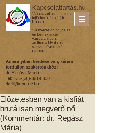
Kapcsolattartás.hu
"A megszokás ne álljon a
fejlődés útjába." (dr.
House)
"Veszélyes dolog, ha az
embernek igaza
van valamiben,
amiben a hivatalos
szervek tévednek."
(Voltaire)
Amennyiben kérdése van, kérem
forduljon szakértőnkhöz:
dr. Regász Mária
Tel:
+36-(30)-381-8350
derill@t-online.hu
Előzetesben van a kisfiát
brutálisan megverő nő
(Kommentár: dr. Regász
Mária)