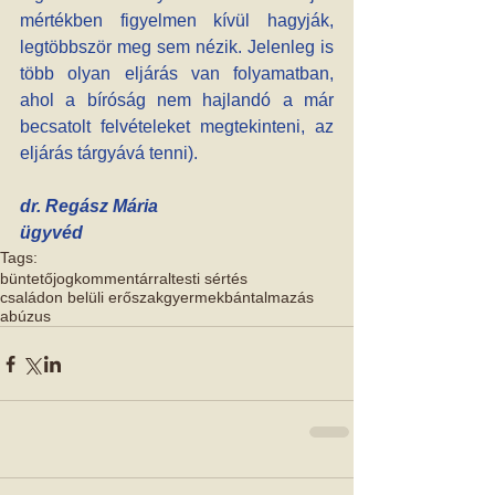
mértékben figyelmen kívül hagyják, 
legtöbbször meg sem nézik. Jelenleg is 
több olyan eljárás van folyamatban, 
ahol a bíróság nem hajlandó a már 
becsatolt felvételeket megtekinteni, az 
eljárás tárgyává tenni).
dr. Regász Mária 
ügyvéd
Tags:
büntetőjog
kommentárral
testi sértés
családon belüli erőszak
gyermekbántalmazás
abúzus