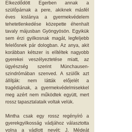
Elkezdődött Egerben annak a 
szülőpárnak a pere, akiknek másfél 
éves kislánya a gyermekvédelem 
tehetetlenkedése közepette éhenhalt 
tavaly májusban Gyöngyösön. Egyikük 
sem érzi gyilkosnak magát, legfeljebb 
felelősnek pár dologban. Az anya, akit 
korábban kétszer is elítéltek nagyobb 
gyerekei veszélyeztetése miatt, az 
ügyészség szerint Münchausen-
szindrómában szenved. A szülők azt 
állítják: nem látták előjelét a 
tragédiának, a gyermekvédelmisekkel 
meg azért nem működtek együtt, mert 
rossz tapasztalataik voltak velük.
Mintha csak egy rossz regényíró a 
gyerekgyilkosság vádjához választotta 
volna a vádlott nevét: J. Médeát 