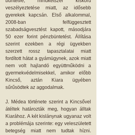
büntetve, mindkétszer kiskorú 
veszélyeztetése miatt, az idősebb 
gyerekek kapcsán. Első alkalommal, 
2008-ban felfüggesztett 
szabadságvesztést kapott, másodjára 
50 ezer forint pénzbüntetést. Állítása 
szerint ezekben a régi ügyekben 
szerzett rossz tapasztalatai miatt 
fordított hátat a gyámügynek, azok miatt 
nem volt hajlandó együttműködni a 
gyermekvédelmisekkel, amikor előbb 
Kincső, aztán Kiara ügyében 
sűrűsödtek az aggodalmak.
J. Médea története szerint a Kincsővel 
átéltek határozták meg, hogyan álltak 
Kiarához. A két kislánynak ugyanaz volt 
a problémája szerinte: egy veleszületett 
betegség miatt nem tudtak hízni. 