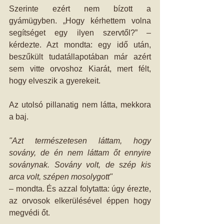
Szerinte ezért nem bízott a 
gyámügyben. „Hogy kérhettem volna 
segítséget egy ilyen szervtől?” – 
kérdezte. Azt mondta: egy idő után, 
beszűkült tudatállapotában már azért 
sem vitte orvoshoz Kiarát, mert félt, 
hogy elveszik a gyerekeit.
Az utolsó pillanatig nem látta, mekkora 
a baj.
"Azt természetesen láttam, hogy 
sovány, de én nem láttam őt ennyire 
soványnak. Sovány volt, de szép kis 
arca volt, szépen mosolygott"
– mondta. És azzal folytatta: úgy érezte, 
az orvosok elkerülésével éppen hogy 
megvédi őt.