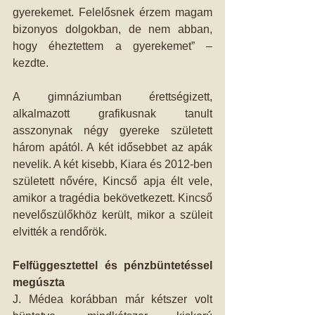
gyerekemet. Felelősnek érzem magam 
bizonyos dolgokban, de nem abban, 
hogy éheztettem a gyerekemet” – 
kezdte.
A gimnáziumban érettségizett, 
alkalmazott grafikusnak tanult 
asszonynak négy gyereke született 
három apától. A két idősebbet az apák 
nevelik. A két kisebb, Kiara és 2012-ben 
született nővére, Kincső apja élt vele, 
amikor a tragédia bekövetkezett. Kincső 
nevelőszülőkhöz került, mikor a szüleit 
elvitték a rendőrök.
Felfüggesztettel és pénzbüntetéssel 
megúszta
J. Médea korábban már kétszer volt 