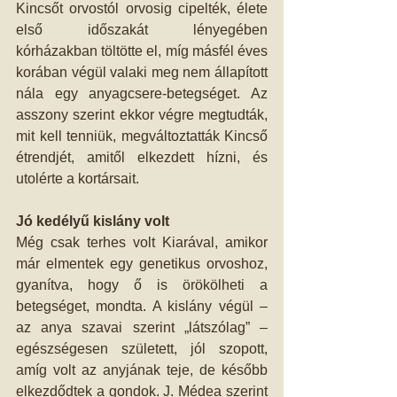
Kincsőt orvostól orvosig cipelték, élete 
első időszakát lényegében 
kórházakban töltötte el, míg másfél éves 
korában végül valaki meg nem állapított 
nála egy anyagcsere-betegséget. Az 
asszony szerint ekkor végre megtudták, 
mit kell tenniük, megváltoztatták Kincső 
étrendjét, amitől elkezdett hízni, és 
utolérte a kortársait.
Jó kedélyű kislány volt
Még csak terhes volt Kiarával, amikor 
már elmentek egy genetikus orvoshoz, 
gyanítva, hogy ő is örökölheti a 
betegséget, mondta. A kislány végül – 
az anya szavai szerint „látszólag” – 
egészségesen született, jól szopott, 
amíg volt az anyjának teje, de később 
elkezdődtek a gondok. J. Médea szerint 