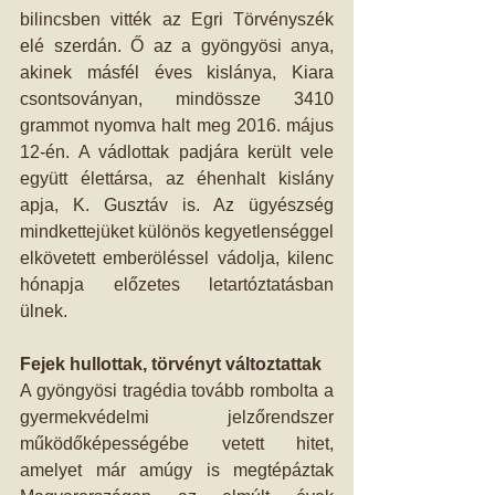
bilincsben vitték az Egri Törvényszék 
elé szerdán. Ő az a gyöngyösi anya, 
akinek másfél éves kislánya, Kiara 
csontsoványan, mindössze 3410 
grammot nyomva halt meg 2016. május 
12-én. A vádlottak padjára került vele 
együtt élettársa, az éhenhalt kislány 
apja, K. Gusztáv is. Az ügyészség 
mindkettejüket különös kegyetlenséggel 
elkövetett emberöléssel vádolja, kilenc 
hónapja előzetes letartóztatásban 
ülnek.
Fejek hullottak, törvényt változtattak
A gyöngyösi tragédia tovább rombolta a 
gyermekvédelmi jelzőrendszer 
működőképességébe vetett hitet, 
amelyet már amúgy is megtépáztak 