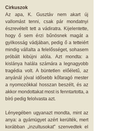
Cirkuszok
Az apa, K. Gusztáv nem akart új 
vallomást tenni, csak pár mondatnyi 
észrevételt tett a vádiratra. Kijelentette, 
hogy ő sem érzi bűnösnek magát a 
gyilkosság vádjában, pedig ő a tetteiért 
mindig vállalta a felelősséget, sohasem 
próbált kibújni alóla. Azt mondta: a 
kislánya halála számára a legnagyobb 
tragédia volt. A büntetlen előéletű, az 
anyánál jóval idősebb kőfaragó mester 
a nyomozókkal hosszan beszélt, és az 
akkor mondottakat most is fenntartotta, a 
bíró pedig felolvasta azt.
Lényegében ugyanazt mondta, mint az 
anya: a gyámügyet azért kerülték, mert 
korábban „inzultusokat” szenvedtek el 