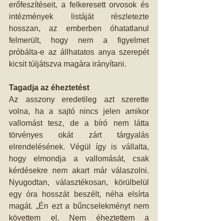
erőfeszítéseit, a felkeresett orvosok és 
intézmények listáját részletezte 
hosszan, az emberben óhatatlanul 
felmerült, hogy nem a figyelmet 
próbálta-e az állhatatos anya szerepét 
kicsit túljátszva magára irányítani.
Tagadja az éheztetést
Az asszony eredetileg azt szerette 
volna, ha a sajtó nincs jelen amikor 
vallomást tesz, de a bíró nem látta 
törvényes okát zárt tárgyalás 
elrendelésének. Végül így is vállalta, 
hogy elmondja a vallomását, csak 
kérdésekre nem akart már válaszolni. 
Nyugodtan, választékosan, körülbelül 
egy óra hosszát beszélt, néha elsírta 
magát. „Én ezt a bűncselekményt nem 
követtem el. Nem éheztettem a 