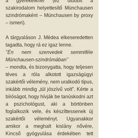
a gyerekeiknél (ez utóbbit a 
szakirodalom helyettesítő Münchausen 
szindrómaként – Münchausen by proxy 
– ismeri).
A tárgyaláson J. Médea elkeseredetten 
tagadta, hogy rá ez igaz lenne.
"Én nem szenvedek semmiféle 
Münchausen-szindrómában"
– mondta, és bizonygatta, hogy teljesen 
téves a róla alkotott igazságügyi 
szakértői vélemény, nem uralkodó típus, 
inkább mindig „túl jószívű volt”. Kérte a 
bíróságot, hogy hívják be tanúskodni azt 
a pszichológust, aki a börtönben 
foglalkozik vele, és készíttessenek új 
szakértői véleményt. Ugyanakkor 
amikor a meghalt kislány nővére, 
Kincső gyógyulása érdekében tett 