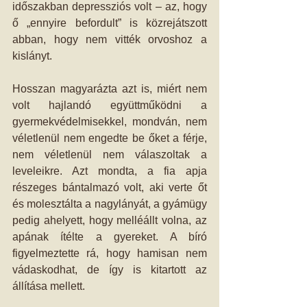
időszakban depressziós volt – az, hogy 
ő „ennyire befordult” is közrejátszott 
abban, hogy nem vitték orvoshoz a 
kislányt.
Hosszan magyarázta azt is, miért nem 
volt hajlandó együttműködni a 
gyermekvédelmisekkel, mondván, nem 
véletlenül nem engedte be őket a férje, 
nem véletlenül nem válaszoltak a 
leveleikre. Azt mondta, a fia apja 
részeges bántalmazó volt, aki verte őt 
és molesztálta a nagylányát, a gyámügy 
pedig ahelyett, hogy melléállt volna, az 
apának ítélte a gyereket. A bíró 
figyelmeztette rá, hogy hamisan nem 
vádaskodhat, de így is kitartott az 
állítása mellett. 