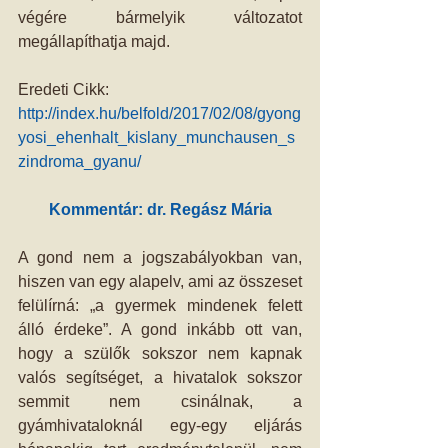
végére bármelyik változatot 
megállapíthatja majd.
Eredeti Cikk: 
http://index.hu/belfold/2017/02/08/gyong
yosi_ehenhalt_kislany_munchausen_s
zindroma_gyanu/
Kommentár: dr. Regász Mária
A gond nem a jogszabályokban van, 
hiszen van egy alapelv, ami az összeset 
felülírná: „a gyermek mindenek felett 
álló érdeke”. A gond inkább ott van, 
hogy a szülők sokszor nem kapnak 
valós segítséget, a hivatalok sokszor 
semmit nem csinálnak, a 
gyámhivataloknál egy-egy eljárás 