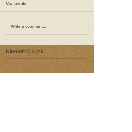
Comments
Write a comment...
Kiemelt Cikkek
Zaklatás 1.
Zaklatás 3 - 
(interjú dr. R