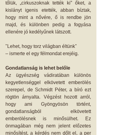
tőlük, „cirkuszoknak tették ki” őket, a 
kislányt igenis etették, abban bíztak, 
hogy mint a nővére, ő is rendbe jön 
majd, és különben pedig a fogyása 
ellenére jó kedélyűnek látszott.
"Lehet, hogy torz világban éltünk"
– ismerte el egy félmondat erejéig.
Gondatlanság is lehet belőle
Az ügyészség vádiratában különös 
kegyetlenséggel elkövetett emberölés 
szerepel, de Schmidt Péter, a bíró ezt 
rögtön árnyalta. Végzést hozott arról, 
hogy ami Gyöngyösön történt, 
gondatlanságból elkövetett 
emberölésnek is minősülhet. Ez 
önmagában még nem jelent előzetes 
minősítést, a kérdés nem dőlt el, a per 