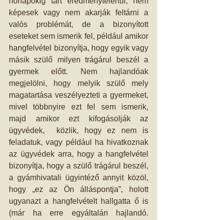
hónapokig tart eredménytelenül, nem 
képesek vagy nem akarják feltárni a 
valós problémát, de a bizonyított 
eseteket sem ismerik fel, például amikor 
hangfelvétel bizonyítja, hogy egyik vagy 
másik szülő milyen trágárul beszél a 
gyermek előtt. Nem hajlandóak 
megjelölni, hogy melyik szülő mely 
magatartása veszélyezteti a gyermeket, 
mivel többnyire ezt fel sem ismerik, 
majd amikor ezt kifogásolják az 
ügyvédek,  közlik, hogy ez nem is 
feladatuk, vagy például ha hivatkoznak 
az ügyvédek arra, hogy a hangfelvétel 
bizonyítja, hogy a szülő trágárul beszél, 
a gyámhivatali ügyintéző annyit közöl, 
hogy „ez az Ön álláspontja”, holott 
ugyanazt a hangfelvételt hallgatta ő is 
(már ha erre egyáltalán hajlandó. 