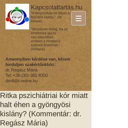
Kapcsolattartás.hu
"A megszokás ne álljon a
fejlődés útjába." (dr.
House)
"Veszélyes dolog, ha az
embernek igaza
van valamiben,
amiben a hivatalos
szervek tévednek."
(Voltaire)
Amennyiben kérdése van, kérem
forduljon szakértőnkhöz:
dr. Regász Mária
Tel:
+36-(30)-381-8350
derill@t-online.hu
Ritka pszichiátriai kór miatt
halt éhen a gyöngyösi
kislány? (Kommentár: dr.
Regász Mária)