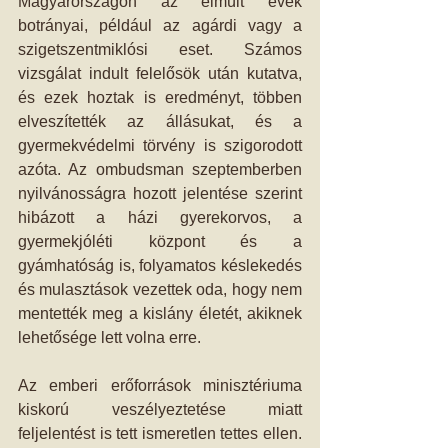
Magyarországon az elmúlt évek 
botrányai, például az agárdi vagy a 
szigetszentmiklósi eset. Számos 
vizsgálat indult felelősök után kutatva, 
és ezek hoztak is eredményt, többen 
elveszítették az állásukat, és a 
gyermekvédelmi törvény is szigorodott 
azóta. Az ombudsman szeptemberben 
nyilvánosságra hozott jelentése szerint 
hibázott a házi gyerekorvos, a 
gyermekjóléti központ és a 
gyámhatóság is, folyamatos késlekedés 
és mulasztások vezettek oda, hogy nem 
mentették meg a kislány életét, akiknek 
lehetősége lett volna erre.
Az emberi erőforrások minisztériuma 
kiskorú veszélyeztetése miatt 
feljelentést is tett ismeretlen tettes ellen. 