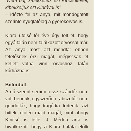
"Nem baj, kibekkeltük ezt Kincsőkével, 
kibekkeljük ezt Kiarával is"
– idézte fel az anya, mit mondogatott 
szerinte nyugtatólag a gyerekorvos is.
Kiara utolsó fél éve úgy telt el, hogy 
egyáltalán nem találkozott orvossal már. 
Az anya most azt mondta: ebben 
felelősnek érzi magát, mégiscsak el 
kellett volna vinni orvoshoz, talán 
kórházba is.
Befordult
A nő szerint semmi rossz szándék nem 
volt bennük, egyszerűen „abszolút” nem 
gondolták, hogy tragédia történik, azt 
hitték, utoléri majd magát, mint ahogy 
Kincső is tette. J. Médea arra is 
hivatkozott, hogy a Kiara halála előtti 