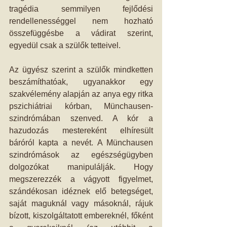
tragédia semmilyen fejlődési 
rendellenességgel nem hozható 
összefüggésbe a vádirat szerint, 
egyedül csak a szülők tetteivel.
Az ügyész szerint a szülők mindketten 
beszámíthatóak, ugyanakkor egy 
szakvélemény alapján az anya egy ritka 
pszichiátriai kórban, Münchausen-
szindrómában szenved. A kór a 
hazudozás mestereként elhíresült 
báróról kapta a nevét. A Münchausen 
szindrómások az egészségügyben 
dolgozókat manipulálják. Hogy 
megszerezzék a vágyott figyelmet, 
szándékosan idéznek elő betegséget, 
saját maguknál vagy másoknál, rájuk 
bízott, kiszolgáltatott embereknél, főként 