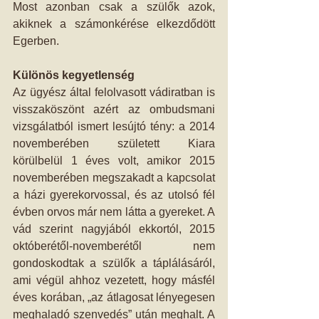
Most azonban csak a szülők azok, 
akiknek a számonkérése elkezdődött 
Egerben.
Különös kegyetlenség
Az ügyész által felolvasott vádiratban is 
visszaköszönt azért az ombudsmani 
vizsgálatból ismert lesújtó tény: a 2014 
novemberében született Kiara 
körülbelül 1 éves volt, amikor 2015 
novemberében megszakadt a kapcsolat 
a házi gyerekorvossal, és az utolsó fél 
évben orvos már nem látta a gyereket. A 
vád szerint nagyjából ekkortól, 2015 
októberétől-novemberétől nem 
gondoskodtak a szülők a táplálásáról, 
ami végül ahhoz vezetett, hogy másfél 
éves korában, „az átlagosat lényegesen 
meghaladó szenvedés” után meghalt. A 