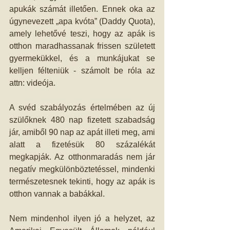
apukák számát illetően. Ennek oka az 
úgynevezett „apa kvóta” (Daddy Quota), 
amely lehetővé teszi, hogy az apák is 
otthon maradhassanak frissen született 
gyermekükkel, és a munkájukat se 
kelljen félteniük - számolt be róla az 
attn: videója.
A svéd szabályozás értelmében az új 
szülőknek 480 nap fizetett szabadság 
jár, amiből 90 nap az apát illeti meg, ami 
alatt a fizetésük 80 százalékát 
megkapják. Az otthonmaradás nem jár 
negatív megkülönböztetéssel, mindenki 
természetesnek tekinti, hogy az apák is 
otthon vannak a babákkal.
Nem mindenhol ilyen jó a helyzet, az 