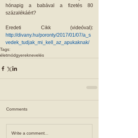
hónapig a babával a fizetés 80 
százalékáért?
Eredeti Cikk (videóval): 
http://divany.hu/poronty/2017/01/07/a_s
vedek_tudjak_mi_kell_az_apukaknak/
Tags:
életmód
gyereknevelés
Comments
Write a comment...