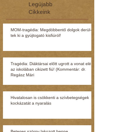
Legújabb
Cikkeink
MOM-tragédia: Megdöbbentő dol­gok de­rül­
tek ki a gyúj­to­gató kisfi­ú­ról!
Tragédia: Diáktársai előtt ugrott a vonat elé
az iskolában cikizett fiú! (Kommentár: dr.
Regász Mári
Hivatalosan is csökkenti a szívbetegségek
kockázatát a nyaralás
Beteges szörny lakozott benne