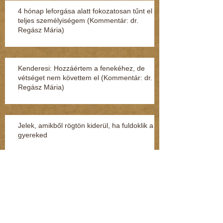
4 hónap leforgása alatt fokozatosan tűnt el a
teljes személyiségem (Kommentár: dr.
Regász Mária)
Kenderesi: Hozzáértem a fenekéhez, de
vétséget nem követtem el (Kommentár: dr.
Regász Mária)
Jelek, amikből rögtön kiderül, ha fuldoklik a
gyereked
Fénylik, de nem arany – a nárcisztikus
személyiség (Kommentár: dr. Regász Mária)