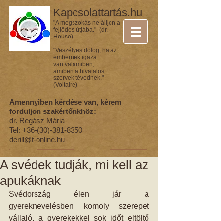
Kapcsolattartás.hu
"A megszokás ne álljon a
fejlődés útjába." (dr.
House)
"Veszélyes dolog, ha az
embernek igaza
van valamiben,
amiben a hivatalos
szervek tévednek."
(Voltaire)
Amennyiben kérdése van, kérem
forduljon szakértőnkhöz:
dr. Regász Mária
Tel:
+36-(30)-381-8350
derill@t-online.hu
A svédek tudják, mi kell az
apukáknak
Svédország élen jár a 
gyereknevelésben komoly szerepet 
vállaló, a gyerekekkel sok időt eltöltő 