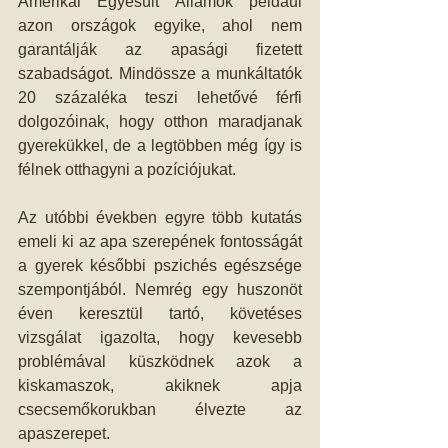
Amerikai Egyesült Államok például 
azon országok egyike, ahol nem 
garantálják az apasági fizetett 
szabadságot. Mindössze a munkáltatók 
20 százaléka teszi lehetővé férfi 
dolgozóinak, hogy otthon maradjanak 
gyerekükkel, de a legtöbben még így is 
félnek otthagyni a pozíciójukat.
Az utóbbi években egyre több kutatás 
emeli ki az apa szerepének fontosságát 
a gyerek későbbi pszichés egészsége 
szempontjából. Nemrég egy huszonöt 
éven keresztül tartó, követéses 
vizsgálat igazolta, hogy kevesebb 
problémával küszködnek azok a 
kiskamaszok, akiknek apja 
csecsemőkorukban élvezte az 
apaszerepet.