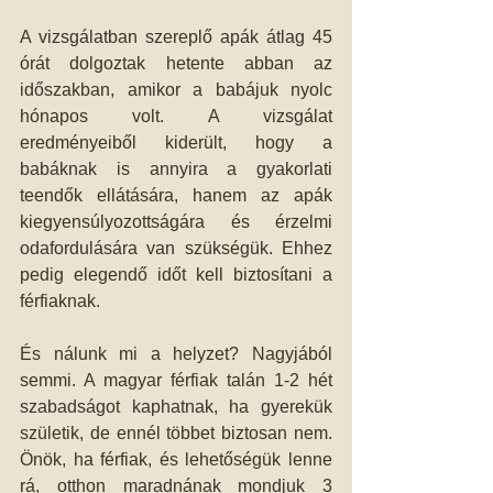
A vizsgálatban szereplő apák átlag 45 
órát dolgoztak hetente abban az 
időszakban, amikor a babájuk nyolc 
hónapos volt. A vizsgálat 
eredményeiből kiderült, hogy a 
babáknak is annyira a gyakorlati 
teendők ellátására, hanem az apák 
kiegyensúlyozottságára és érzelmi 
odafordulására van szükségük. Ehhez 
pedig elegendő időt kell biztosítani a 
férfiaknak.
És nálunk mi a helyzet? Nagyjából 
semmi. A magyar férfiak talán 1-2 hét 
szabadságot kaphatnak, ha gyerekük 
születik, de ennél többet biztosan nem. 
Önök, ha férfiak, és lehetőségük lenne 
rá, otthon maradnának mondjuk 3 