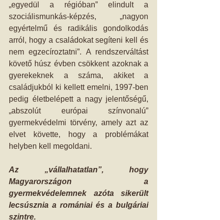
„egyedül a régióban” elindult a 
szociálismunkás-képzés, „nagyon 
egyértelmű és radikális gondolkodás 
arról, hogy a családokat segíteni kell és 
nem egzecíroztatni”. A rendszerváltást 
követő húsz évben csökkent azoknak a 
gyerekeknek a száma, akiket a 
családjukból ki kellett emelni, 1997-ben 
pedig életbelépett a nagy jelentőségű, 
„abszolút európai színvonalú” 
gyermekvédelmi törvény, amely azt az 
elvet követte, hogy a problémákat 
helyben kell megoldani.
Az „vállalhatatlan”, hogy 
Magyarországon a 
gyermekvédelemnek azóta sikerült 
lecsúsznia a romániai és a bulgáriai 
szintre.