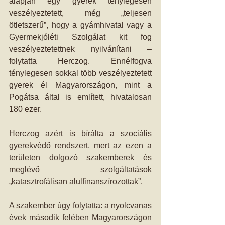
alapján egy gyerek ténylegesen 
veszélyeztetett, még „teljesen 
ötletszerű”, hogy a gyámhivatal vagy a 
Gyermekjóléti Szolgálat kit fog 
veszélyeztetettnek nyilvánítani – 
folytatta Herczog. Ennélfogva 
ténylegesen sokkal több veszélyeztetett 
gyerek él Magyarországon, mint a 
Pogátsa által is említett, hivatalosan 
180 ezer.
Herczog azért is bírálta a szociális 
gyerekvédő rendszert, mert az ezen a 
területen dolgozó szakemberek és 
meglévő szolgáltatások 
„katasztrofálisan alulfinanszírozottak”.
A szakember úgy folytatta: a nyolcvanas 
évek második felében Magyarországon 