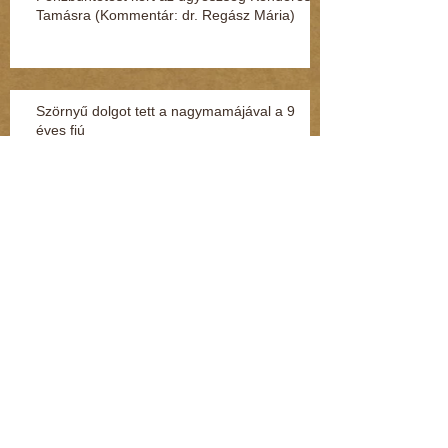
Tamásra (Kommentár: dr. Regász Mária)
Szörnyű dolgot tett a nagymamájával a 9
éves fiú
Terjed az “adat-túszdráma” (Kommentár: dr.
Regász Mária)
Így védheti meg magát a gyerek, ha
megtámadják az utcán vagy a suliban
(Kommentár: dr. Regász Mária)