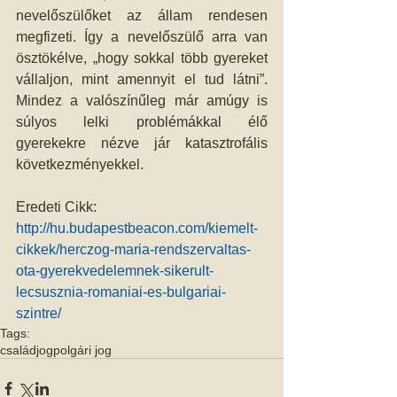
nevelőszülőket az állam rendesen 
megfizeti. Így a nevelőszülő arra van 
ösztökélve, „hogy sokkal több gyereket 
vállaljon, mint amennyit el tud látni”. 
Mindez a valószínűleg már amúgy is 
súlyos lelki problémákkal élő 
gyerekekre nézve jár katasztrofális 
következményekkel.
Eredeti Cikk: 
http://hu.budapestbeacon.com/kiemelt-
cikkek/herczog-maria-rendszervaltas-
ota-gyerekvedelemnek-sikerult-
lecsusznia-romaniai-es-bulgariai-
szintre/
Tags:
családjog
polgári jog