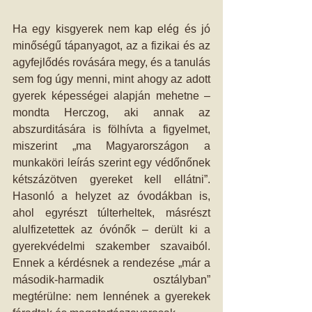
Ha egy kisgyerek nem kap elég és jó 
minőségű tápanyagot, az a fizikai és az 
agyfejlődés rovására megy, és a tanulás 
sem fog úgy menni, mint ahogy az adott 
gyerek képességei alapján mehetne – 
mondta Herczog, aki annak az 
abszurditására is fölhívta a figyelmet, 
miszerint „ma Magyarországon a 
munkaköri leírás szerint egy védőnőnek 
kétszázötven gyereket kell ellátni”. 
Hasonló a helyzet az óvodákban is, 
ahol egyrészt túlterheltek, másrészt 
alulfizetettek az óvónők – derült ki a 
gyerekvédelmi szakember szavaiból. 
Ennek a kérdésnek a rendezése „már a 
második-harmadik osztályban” 
megtérülne: nem lennének a gyerekek 