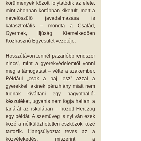
körülmények között folytatódik az élete, 
mint ahonnan korábban kikerült, mert a 
nevelőszülő javadalmazása is 
katasztrofális – mondta a Család, 
Gyermek, Ifjúság Kiemelkedően 
Közhasznú Egyesület vezetője.
Hosszútávon „ennél pazarlóbb rendszer 
nincs”, mint a gyerekvédelemtől vonni 
meg a támogatást – vélte a szakember. 
Például „csak a baj lesz” azzal a 
gyerekkel, akinek pénzhiány miatt nem 
tudnak kiváltani egy nagyothalló-
készüléket, ugyanis nem fogja hallani a 
tanárát az iskolában – hozott Herczog 
egy példát. A szemüveg is nyilván ezek 
közé a nélkülözhetetlen eszközök közé 
tartozik. Hangsúlyozta: téves az a 
közvélekedés, miszerint a 