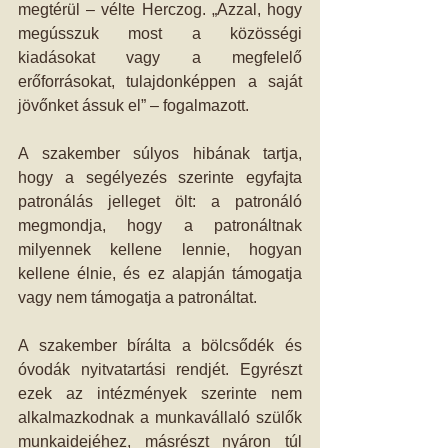
megtérül – vélte Herczog. „Azzal, hogy 
megússzuk most a közösségi 
kiadásokat vagy a megfelelő 
erőforrásokat, tulajdonképpen a saját 
jövőnket ássuk el” – fogalmazott.
A szakember súlyos hibának tartja, 
hogy a segélyezés szerinte egyfajta 
patronálás jelleget ölt: a patronáló 
megmondja, hogy a patronáltnak 
milyennek kellene lennie, hogyan 
kellene élnie, és ez alapján támogatja 
vagy nem támogatja a patronáltat.
A szakember bírálta a bölcsődék és 
óvodák nyitvatartási rendjét. Egyrészt 
ezek az intézmények szerinte nem 
alkalmazkodnak a munkavállaló szülők 
munkaidejéhez, másrészt nyáron túl 