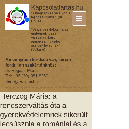
Kapcsolattartás.hu
"A megszokás ne álljon a
fejlődés útjába." (dr.
House)
"Veszélyes dolog, ha az
embernek igaza
van valamiben,
amiben a hivatalos
szervek tévednek."
(Voltaire)
Amennyiben kérdése van, kérem
forduljon szakértőnkhöz:
dr. Regász Mária
Tel:
+36-(30)-381-8350
derill@t-online.hu
Herczog Mária: a
rendszerváltás óta a
gyerekvédelemnek sikerült
lecsúsznia a romániai és a