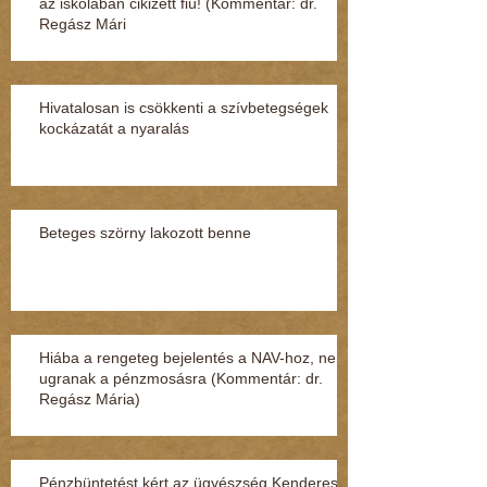
az iskolában cikizett fiú! (Kommentár: dr.
Regász Mári
Hivatalosan is csökkenti a szívbetegségek
kockázatát a nyaralás
Beteges szörny lakozott benne
Hiába a rengeteg bejelentés a NAV-hoz, nem
ugranak a pénzmosásra (Kommentár: dr.
Regász Mária)
Pénzbüntetést kért az ügyészség Kenderesi