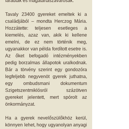
fáradtak és magatartászavarosak.
Tavaly 23400 gyereket emeltek ki a 
családjából – mondta Herczog Mária. 
Hozzátette: teljesen esetleges a 
kiemelés, azaz van, akik ki kellene 
emelni, de ez nem történik meg, 
ugyanakkor van példa fordított esetre is. 
Az őket befogadó intézményekben 
pedig borzalmas állapotok uralkodnak. 
Bár a törvény szerint egy gondozóra 
legfeljebb negyvenöt gyerek juthatna, 
egy ombudsmani dokumentum 
Szigetszentmiklósról százötven 
gyereket jelentett, mert spórolt az 
önkormányzat.
Ha a gyerek nevelőszülőkhöz kerül, 
könnyen lehet, hogy ugyanolyan anyagi 