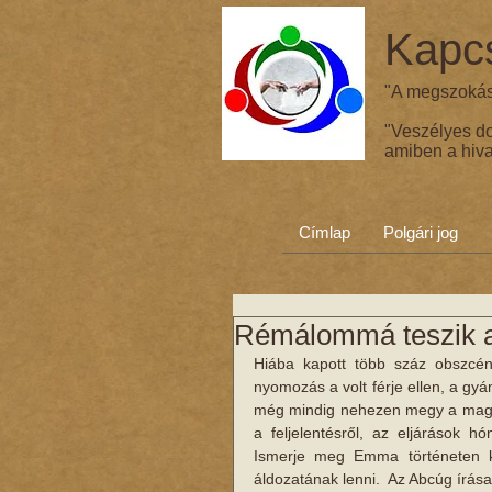
Kapcs
"A megszokás 
"Veszélyes d
amiben a hiva
Címlap
Polgári jog
Rémálommá teszik a 
Hiába kapott több száz obszcén 
nyomozás a volt férje ellen, a gyá
még mindig nehezen megy a magya
a feljelentésről, az eljárások h
Ismerje meg Emma történeten ke
áldozatának lenni.  Az Abcúg írása