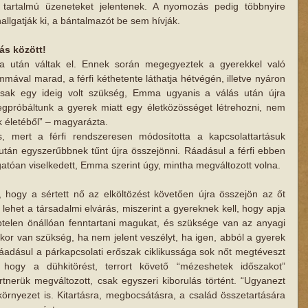
 tartalmú üzeneteket jelentenek​. A nyomozás pedig ​többnyire 
hallgatják ki, a bántalmazót be sem hívják.
ás között!
 után váltak el. Ennek során megegyeztek a gyerekkel való 
mával marad, a férfi kéthetente láthatja hétvégén, illetve nyáron 
sak egy ideig volt szükség, Emma ugyanis a válás után újra 
Megpróbáltunk a gyerek miatt egy életközösséget létrehozni, nem 
 életéből” – magyarázta.
s, mert a férfi rendszeresen módosította a kapcsolattartásuk 
ő után egyszerűbbnek tűnt újra összejönni. Ráadásul a férfi ebben 
tóan viselkedett, Emma szerint úgy, mintha megváltozott volna.
, hogy a sértett nő ​az elköltözést követően ​újra összejön az őt 
lehet a társadalmi elvárás, miszerint a gyereknek kell, hogy apja 
ptelen ​önállóan fenntartani magukat, és szüksége van az anyagi 
or van szükség, ha nem jelent veszélyt, ha igen, abból a gyerek 
áadásul a párkapcsolati erőszak ciklikussága sok nőt megtéveszt 
, hogy a dühkitörést, terrort követő “mézeshetek időszakot” 
rtnerük megváltozott, csak egyszeri kiborulás történt. “Ugyanezt 
örnyezet is. Kitartásra, megbocsátásra, a család összetartására 