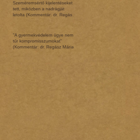
Szeméremsértő kijelentéseket
tett, miközben a nadrágját
letolta (Kommentár: dr. Regász
Mária)
"A gyermekvédelem ügye nem
tűr kompromisszumokat”
(Kommentár: dr. Regász Mária)