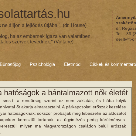
olattartás.hu
Amennyib
szakértő
ne álljon a fejlődés útjába." (dr. House)
dr. Regás
Tel: +36-
olog, ha az embernek igaza van valamiben,
derill@t-o
talos szervek tévednek." (Voltaire)
Büntetőjog
Pszichológia
Életmód
Cikkek és kommentár
hatóságok a bántalmazott nők életét
sms-t, a rendőrség szerint ez nem zaklatás, és hiába folyik 
mhivatal őt akarja elmarasztalni. A párkapcsolati erőszak kezelése 
r hatóságoknak: sokszor próbálják meg lebeszélni az áldozatot 
ónapokon keresztül tartanak, az ügyintézés pedig körülményes. 
resztül, milyen ma Magyarországon családon belüli erőszak 
.