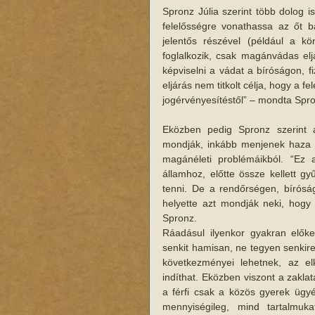
Spronz Júlia szerint több dolog i
felelősségre vonathassa az őt b
jelentős részével (például a k
foglalkozik, csak magánvádas el
képviselni a vádat a bíróságon, fi
eljárás ​nem titkolt célja, hogy a 
jogérvényesítéstől​” – mondta Spr
Eközben pedig Spronz szerint 
mondják, inkább menjenek haza bé
magánéleti problémáikból. “Ez 
államhoz, előtte össze kellett gy
tenni. De a rendőrségen​, bíróság
helyette azt mondják neki, hogy f
Spronz.
Ráadásul ilyenkor gyakran előke
senkit hamisan, ne ​tegyen senkir
következményei lehetnek, a​z el
indíthat. Eközben viszont a zaklatás
a férfi csak a ​közös ​gyerek ügy
mennyiségileg, mind tartalmuka