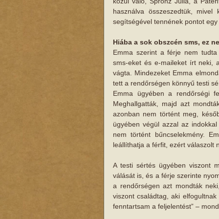
közül való, Spronz Júlia, a Paten
használva összeszedtük, mivel
segítségével tennének pontot egy 
Hiába a sok obszcén sms, ez n
Emma szerint a férje nem tudta 
sms-eket és e-maileket írt neki,
vágta. Mindezeket Emma elmondásá
tett a rendőrségen könnyű testi sé
Emma ügyében a rendőrségi felj
Meghallgatták, majd azt mondták n
azonban nem történt meg, később 
ügyében végül azzal az indokkal á
nem történt bűncselekmény. Emm
leállíthatja a férfit, ezért válaszol
A testi sértés ügyében viszont m
válását is, és a férje szerinte ny
a rendőrségen azt mondták neki, 
viszont családtag, aki elfogultnak
fenntartsam a feljelentést” – mo