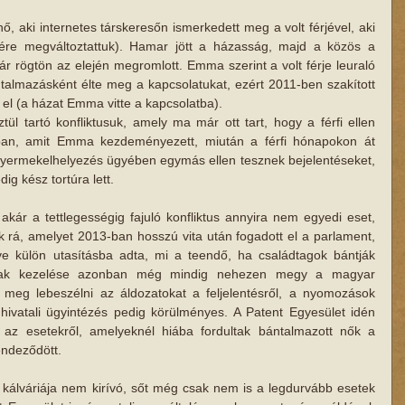
 aki internetes társkeresőn ismerkedett meg a volt férjével, aki 
ére megváltoztattuk). Hamar jött a házasság, majd a közös a 
 rögtön az elején megromlott. Emma szerint a volt férje leuraló 
bántalmazásként élte meg a kapcsolatukat, ezért 2011-ben szakított 
 el (a házat Emma vitte a kapcsolatba).
ül tartó konfliktusuk, amely ma már ott tart, hogy a férfi ellen 
tban, amit Emma kezdeményezett, miután a férfi hónapokon át 
 gyermekelhelyezés ügyében egymás ellen tesznek bejelentéseket, 
ig kész tortúra lett.
kár a tettlegességig fajuló konfliktus annyira nem egyedi eset, 
 rá, amelyet 2013-ban hosszú vita után fogadott el a parlament, 
e külön utasításba adta, mi a teendő, ha családtagok bántják 
szak kezelése azonban még mindig nehezen megy a magyar 
 meg lebeszélni az áldozatokat a feljelentésről, a nyomozások 
hivatali ügyintézés pedig körülményes. A Patent Egyesület idén 
 az esetekről, amelyeknél hiába fordultak bántalmazott nők a 
endeződött.
álváriája nem kirívó, sőt még csak nem is a legdurvább esetek 