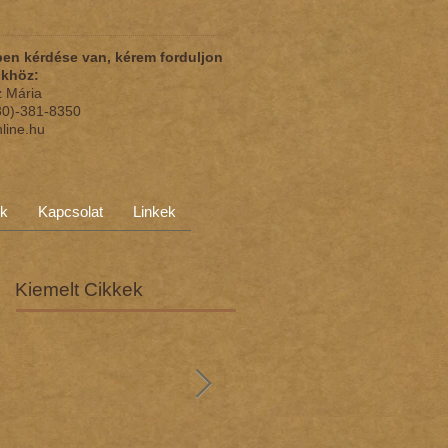
en kérdése van, kérem forduljon
nkhöz:
z Mária
(30)-381-8350
nline.hu
ok
Kapcsolat
Linkek
Kiemelt Cikkek