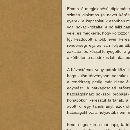
Emma jó megjelenésű, diplomás nő,
szintén diplomás (a nevét kérés
gyerek, a kapcsolatuk azonban már
volt, sokat kritizálta, a nő lelki 
vele, és megkérte, hogy költözzön
Így kezdődött a több éven kereszt
rendőrségi eljárás van folyama
zaklatta, és késsel fenyegette, a
a kéthetente esedékes láthatás ped
A házastársak vagy párok között a
hogy külön törvénypont vonatkozik
a rendőrség pedig már kilenc év
egymást. A párkapcsolati erő
hatóságoknak: sokszor próbálják
hónapokon keresztül tartanak, a 
adott ki egy tanulmányt azokról
hatóságokhoz, a helyzetük nem r
Emma egészen a mai napig tartó k