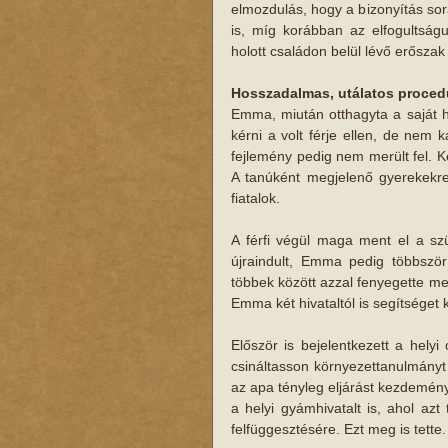
elmozdulás​, hogy a bizonyítás so
is, ​míg ​korábban az elfogultság
holott családon belül lévő erősza
Hosszadalmas, utálatos proced
Emma, miután otthagyta a saját há
kérni a volt férje ellen, de nem 
fejlemény pedig nem merült fel. Kér
A tanúként megjelenő gyerekekre
fiatalok.
A férfi végül maga ment el a sz
újraindult, Emma pedig többször 
többek között azzal fenyegette meg
Emma két hivataltól is segítséget k
Először is bejelentkezett a helyi
csináltasson környezettanulmányt 
az apa tényleg eljárást kezdeményez
a helyi gyámhivatalt is, ahol azt
felfüggesztésére. Ezt meg is tette.