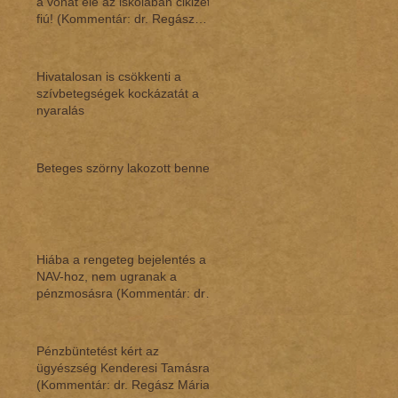
a vonat elé az iskolában cikizett
fiú! (Kommentár: dr. Regász
Mári
Hivatalosan is csökkenti a
szívbetegségek kockázatát a
nyaralás
Beteges szörny lakozott benne
Hiába a rengeteg bejelentés a
NAV-hoz, nem ugranak a
pénzmosásra (Kommentár: dr.
Regász Mária)
Pénzbüntetést kért az
ügyészség Kenderesi Tamásra
(Kommentár: dr. Regász Mária)