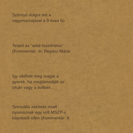
Szörnyű dolgot tett a
nagymamájával a 9 éves fiú
Terjed az “adat-túszdráma”
(Kommentár: dr. Regász Mária)
Így védheti meg magát a
gyerek, ha megtámadják az
utcán vagy a suliban
(Kommentár: dr. Regász Mária)
Szexuális zaklatás miatt
nyomoznak egy volt MSZP-s
képviselő ellen (Kommentár: dr.
Regász Mária)