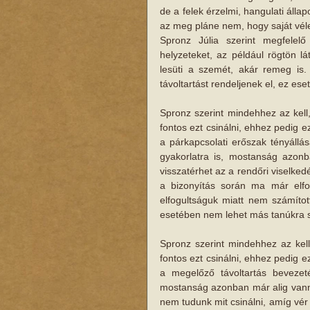
de a felek érzelmi, hangulati állap
az meg pláne​ nem​, hogy saját vél
Spronz Júlia szerint megfelel
helyzeteket, az például rögtön lá
lesüti a ​szemét, akár remeg is
távoltartást rendeljenek el, ez e
Spronz szerint mindehhez az kell
fontos ezt csinálni, ehhez pedig 
a párkapcsolati erőszak tényállás
gyakorlatra is, mostanság azonb
visszatérhet az a rendőri viselked
a bizonyítás során ma már elfo
elfogultságuk miatt nem számítot
esetében nem lehet más tanúkra s
Spronz szerint mindehhez az kell
fontos ezt csinálni, ehhez pedig 
a ​megelőző ​​távoltartás bevezet
mostanság azonban már alig vannak
nem tudunk mit csinálni​, amíg vér n