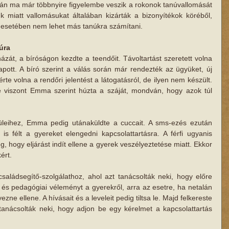
rán ma már többnyire figyelembe veszik a rokonok tanúvallomását 
uk miatt ​vallomásukat általában kizárták a bizonyítékok köréből, 
k esetében nem lehet más tanúkra számítani.
úra
zát, a bíróságon kezdte a teendőit. Távoltartást szeretett volna 
kapott. A bíró szerint a válás során már rendezték az ügyüket, új 
te volna a rendőri jelentést a látogatásról, de ilyen nem készült. 
 viszont Emma szerint húzta a száját, mondván, hogy azok túl 
üleihez, Emma pedig utánaküldte a cuccait. A sms-ezés ezután 
is félt a gyereket elengedni kapcsolattartásra. A férfi ugyanis 
, hogy eljárást indít ellene a gyerek veszélyeztetése miatt. Ekkor 
ért.
 családsegítő-szolgálathoz, ahol azt tanácsolták neki, hogy előre 
és pedagógiai véleményt a gyerekről, arra az esetre, ha netalán 
ne ellene. A hívásait és a leveleit pedig tiltsa le. Majd felkereste 
 tanácsolták neki, hogy adjon be egy kérelmet a kapcsolattartás 