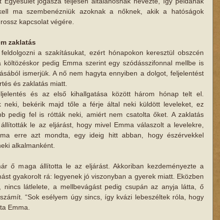
t Egyesület jogásza teljesen általánosnak nevezte, így példának 
 kell ma szembenézniük azoknak a nőknek, akik a hatóságok 
rossz kapcsolat végére.
em zaklatás
feldolgozni a szakításukat, ezért hónapokon keresztül obszcén 
 a költözéskor pedig Emma szerint egy szódásszifonnal mellbe is 
ból ismerjük. A nő nem hagyta ennyiben a dolgot, feljelentést 
rtés és zaklatás miatt.
elentés és az első kihallgatása között három hónap telt el. 
eki, bekérik majd tőle a férje által neki küldött leveleket, ez 
pedig fel is rótták neki, amiért nem csatolta őket. A zaklatás 
llították le az eljárást, hogy mivel Emma válaszolt a levelekre, 
a erre azt mondta, egy ideig hitt abban, hogy észérvekkel 
t neki alkalmanként.
ár ő maga állította le az eljárást. Akkoriban kezdeményezte a 
omást gyakorolt rá: legyenek jó viszonyban a gyerek miatt. Eközben 
nincs látlelete, a mellbevágást pedig csupán az anyja látta, ő 
 számít. “Sok esélyem úgy sincs, így kvázi lebeszéltek róla, hogy 
ndta Emma.