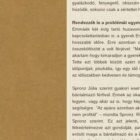
gyalázkodó, fenyegető,​ obszcén
húzódik, sokszor csak a sértettet 
Rendezzék le a problémát egym
Emmáék két évig tartó huzavona
kapcsolattartásban is: a gyerek Em
hosszabb időre. Erre azonban c
összeköltözött a volt férjével. “
akartam hogy kimaradjon a gyerek
Tette ezt többek között azért i
időpontjait, piszkálta, így egy id
az időszakban kedvesen és támoga
Spronz Júlia szerint gyakori eset
bántalmazó férfival. Ennek az oka 
legyen, vagy akár az is, hogy ké
segítségre. “Az apára azonban akk
nem profitál” – mondta Spronz. ​R
Spronz szerint. Ez azt jelenti
félreértelmezve azt gondolják, pa
erősíti maga a bántalmazó és a k