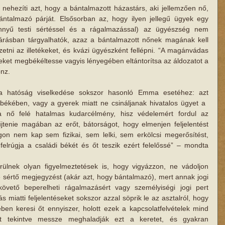
s nehezíti azt, hogy a bántalmazott házastárs, aki jellemzően nő, 
ántalmazó párját. Elsősorban az, hogy ilyen jellegű ügyek egy 
önnyű testi sértéssel és a rágalmazással) az ügyészség nem 
járásban tárgyalhatók, azaz a bántalmazott nőnek magának kell 
zetni az illetékeket, és kvázi ügyészként fellépni. “A magánvádas 
feleket megbékéltesse vagyis lényegében eltántorítsa az áldozatot​ a 
onz.
a hatóság viselkedése sokszor hasonló Emma esetéhez: azt 
kében, vagy a gyerek miatt ne csináljanak ​hivatalos ​ügyet a ​
a nő felé ​hatalmas kudarcélmény, hisz védelemért fordul az 
űjtenie magában az erőt,​ bátorságot,​ hogy elmenjen feljelentést 
on​ nem kap ​sem fizikai, sem lelki, sem ​erkölcsi megerősítést, 
elrúgja a családi békét​ és őt teszik ezért felelőssé​” – mondta 
rülnek olyan figyelmeztetések is, hogy vigyázzon, ne vádoljon 
e sértő megjegyzést (akár azt, hogy bántalmazó), mert annak jogi 
követő beperelheti rágalmazásért vagy személyiségi jogi pert 
​ miatt​i feljelentéseket sokszor azza​l​ söprik le az asztalról, hogy 
ében keresi őt ennyiszer, holott ezek ​a kapcsolatfelvételek mind 
t tekintve messze meghaladják ezt a keretet, és​ gyakran​ 