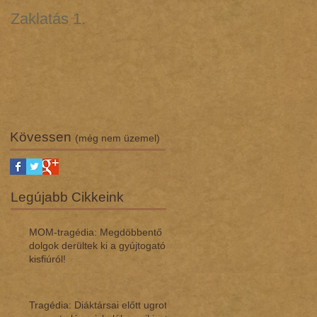
Zaklatás 1.
Zaklatás 3 - Lúgos
támadás (interjú dr.
Regász Máriával)
Kövessen
(még nem üzemel)
Legújabb Cikkeink
MOM-tragédia: Megdöbbentő
dol­gok de­rül­tek ki a gyúj­to­gató
kisfi­ú­ról!
Tragédia: Diáktársai előtt ugrott