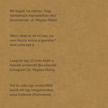
Mit tegyél, ha rájössz, hogy
bántalmazó kapcsolatban élsz?
(Kommentár: dr. Regász Mária)
Mikor viheti el, és mi van, ha
nem hozza vissza a gyereket?
Amit tudni kell a
gyermekláthatásról (Ko
Leugrott egy 12 éves kisfiú a
hetedik emeletről! Búcsúlevelet
is hagyott! (dr. Regász Mária)
Hat év után egy emésztőből
került elő egy hétgyermekes
anya holtteste (Kommentár:
dr.Regász Mária)