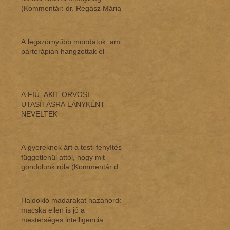
(Kommentár: dr. Regász Mária)
A legszörnyűbb mondatok, amik
párterápián hangzottak el
A FIÚ, AKIT ORVOSI
UTASÍTÁSRA LÁNYKÉNT
NEVELTEK
A gyereknek árt a testi fenyítés,
függetlenül attól, hogy mit
gondolunk róla (Kommentár dr.
Regász M
Haldokló madarakat hazahordó
macska ellen is jó a
mesterséges intelligencia