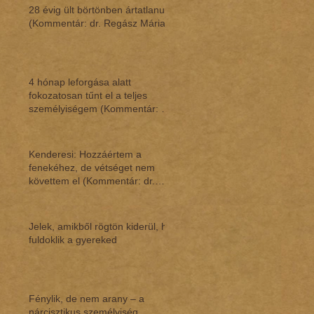
28 évig ült börtönben ártatlanul
(Kommentár: dr. Regász Mária)
4 hónap leforgása alatt
fokozatosan tűnt el a teljes
személyiségem (Kommentár: dr.
Regász Mária)
Kenderesi: Hozzáértem a
fenekéhez, de vétséget nem
követtem el (Kommentár: dr.
Regász Mária)
Jelek, amikből rögtön kiderül, ha
fuldoklik a gyereked
Fénylik, de nem arany – a
nárcisztikus személyiség