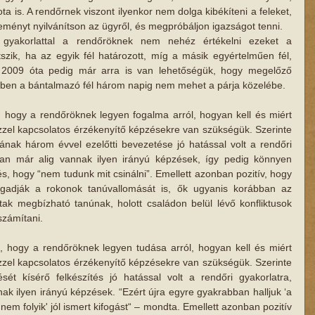
ota is. A rendőrnek viszont ilyenkor nem dolga kibékíteni a feleket, 
eményt nyilvánítson az ügyről, és megpróbáljon igazságot tenni.
ő gyakorlattal a rendőröknek nem nehéz értékelni ezeket a 
tszik, ha az egyik fél határozott, míg a másik egyértelműen fél, 
. 2009 óta pedig már arra is van lehetőségük, hogy megelőző 
setben a bántalmazó fél három napig nem mehet a párja közelébe.
, hogy a rendőröknek legyen fogalma arról, hogyan kell és miért 
ezzel kapcsolatos érzékenyítő képzésekre van szükségük. Szerinte 
ának három évvel ezelőtti bevezetése jó hatással volt a rendőri 
an már alig vannak ilyen irányú képzések, így pedig könnyen 
és, hogy “nem tudunk mit csinálni”. Emellett azonban pozitív, hogy 
gadják a rokonok tanúvallomását is, ők ugyanis korábban az 
tak megbízható tanúnak, holott családon belül lévő konfliktusok 
zámítani.
, hogy a rendőröknek legyen ​tudása arról, hogyan kell és miért 
ezzel kapcsolatos érzékenyítő képzésekre van szükségük. Szerinte 
ését kísérő felkészítés jó hatással volt a rendőri gyakorlatr​a​, 
 ilyen irányú képzések. “Ezért újra egyre gyakrabban halljuk ‘a 
em folyik'​​ jól ismert kifogást​“ – mondta. Emellett azonban pozitív​ 