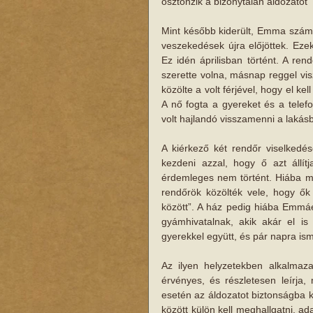
ösztönzik a bizonytalan áldozatot
Mint később kiderült, Emma számár
veszekedések újra előjöttek. Ezek
Ez idén áprilisban történt. A r
szerette volna, másnap reggel visz
közölte a volt férjével, hogy el ke
A nő fogta a gyereket és a telef
volt hajlandó visszamenni a lakás
A kiérkező két rendőr viselkedé
kezdeni azzal, hogy ő azt állítj
érdemleges nem történt. Hiába mo
rendőrök közölték vele, hogy ő
között”. A ház pedig hiába Emmáé, 
gyámhivatalnak, akik akár el is
gyerekkel együtt, és pár napra i
Az ilyen helyzetekben alkalmazan
érvényes, és részletesen leírja,
esetén az áldozatot biztonságba ke
között külön kell meghallgatni, adat