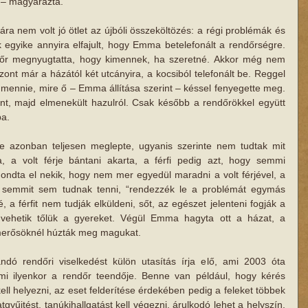
” – magyarázta.
a nem volt jó ötlet az újbóli összeköltözés: a régi problémák és 
 egyike annyira elfajult, hogy Emma betelefonált a rendőrségre. 
endőr megnyugtatta, hogy kimennek, ha szeretné. Akkor még nem 
ont már a házától két utcányira, a kocsiból telefonált be. Reggel 
ll mennie, mire ő – Emma állítása szerint – késsel fenyegette meg. 
ont, majd elmenekült hazulról. Csak később a rendőrökkel együtt 
ba.
se azonban teljesen meglepte, ugyanis szerinte nem tudtak mit 
a, a volt férje bántani akarta, a férfi pedig azt, hogy semmi 
ndta el nekik, hogy nem mer egyedül maradni a volt férjével, a 
k semmit sem tudnak tenni, “rendezzék le a problémát egymás 
a férfit nem tudják elküldeni, sőt, az egészet jelenteni fogják a 
 vehetik tőlük a gyereket. Végül Emma hagyta ott a házat, a 
smerősöknél húzták meg magukat.
dó rendőri viselkedést külön utasítás írja elő, ami 200​3 óta 
 mi ilyenkor a rendőr teendője. Benne van például, hogy kérés 
ll helyezni, az eset felderítése érdekében pedig a feleket többek 
gyűjtést, tanúkihallgatást kell végezni, árulk​o​dó lehet a helyszín, 