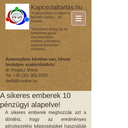
Kapcsolattartás.hu
"A megszokás ne álljon a
fejlődés útjába." (dr.
House)
"Veszélyes dolog, ha az
embernek igaza
van valamiben,
amiben a hivatalos
szervek tévednek."
(Voltaire)
Amennyiben kérdése van, kérem
forduljon szakértőnkhöz:
dr. Regász Mária
Tel:
+36-(30)-381-8350
derill@t-online.hu
A sikeres emberek 10
pénzügyi alapelve!
A sikeres emberek meghozzák azt a 
döntést, hogy az eredményes 
pénzkezelési képességüket használják 