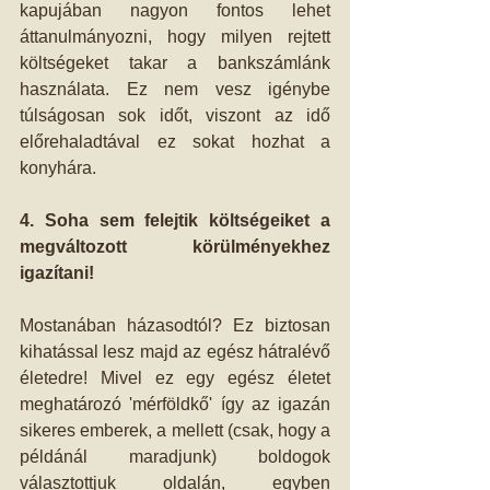
kapujában nagyon fontos lehet 
áttanulmányozni, hogy milyen rejtett 
költségeket takar a bankszámlánk 
használata. Ez nem vesz igénybe 
túlságosan sok időt, viszont az idő 
előrehaladtával ez sokat hozhat a 
konyhára.
4. Soha sem felejtik költségeiket a 
megváltozott körülményekhez 
igazítani!
Mostanában házasodtól? Ez biztosan 
kihatással lesz majd az egész hátralévő 
életedre! Mivel ez egy egész életet 
meghatározó 'mérföldkő' így az igazán 
sikeres emberek, a mellett (csak, hogy a 
példánál maradjunk) boldogok 
választottjuk oldalán, egyben 