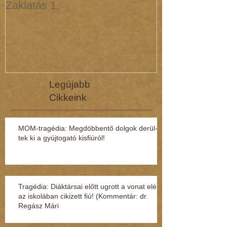
Zaklatás 1.
Zaklatás 3 - 
(interjú dr. R
Legújabb
Cikkeink
MOM-tragédia: Megdöbbentő dol­gok de­rül­
tek ki a gyúj­to­gató kisfi­ú­ról!
Tragédia: Diáktársai előtt ugrott a vonat elé
az iskolában cikizett fiú! (Kommentár: dr.
Regász Mári