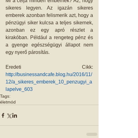
Mi a célja minden embernek? Az, hogy 
sikeres legyen. Az igazán sikeres 
emberek azonban felismerik azt, hogy a 
pénzügyi siker kulcsa a teljes sikernek, 
azonban ez egy apró részlet a 
kirakóban. Például a rengeteg pénz és 
a gyenge egészségügyi állapot nem 
egy nyerő párosítás.
Eredeti Cikk: 
http://businessandcafe.blog.hu/2016/11/
12/a_sikeres_emberek_10_penzugyi_a
lapelve_603
Tags:
életmód