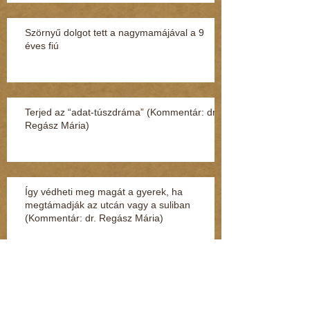
Szörnyű dolgot tett a nagymamájával a 9
éves fiú
Terjed az “adat-túszdráma” (Kommentár: dr.
Regász Mária)
Így védheti meg magát a gyerek, ha
megtámadják az utcán vagy a suliban
(Kommentár: dr. Regász Mária)
Szexuális zaklatás miatt nyomoznak egy volt
MSZP-s képviselő ellen (Kommentár: dr.
Regász Mária)