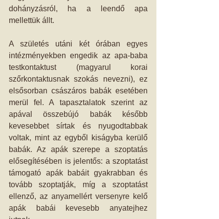
dohányzásról, ha a leendő apa 
mellettük állt.
A születés utáni két órában egyes 
intézményekben engedik az apa-baba 
testkontaktust (magyarul korai 
szőrkontaktusnak szokás nevezni), ez 
elsősorban császáros babák esetében 
merül fel. A tapasztalatok szerint az 
apával összebújó babák később 
kevesebbet sírtak és nyugodtabbak 
voltak, mint az egyből kiságyba kerülő 
babák. Az apák szerepe a szoptatás 
elősegítésében is jelentős: a szoptatást 
támogató apák babáit gyakrabban és 
tovább szoptatják, míg a szoptatást 
ellenző, az anyamellért versenyre kelő 
apák babái kevesebb anyatejhez 