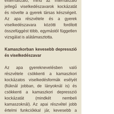
externalizáló, mind az internalizáló 
jellegű viselkedészavarok kockázatát 
és növelte a gyerek társas készségeit. 
Az apa részvétele és a gyerek 
viselkedészavara közötti fordított 
összefüggést több, egymástól független 
vizsgálat is alátámasztotta.
Kamaszkorban kevesebb depresszió 
és viselkedészavar
Az apa gyereknevelésben való 
részvétele csökkenti a kamaszkori 
kockázatos viselkedésformák esélyét 
(fiúknál jobban, de lányoknál is) és 
csökkenti a kamaszkori depresszió 
kockázatát (mindkét nembeli 
kamaszoknál). Az apai részvétel jobb 
értelmi funkciókkal jár, kevesebb a 