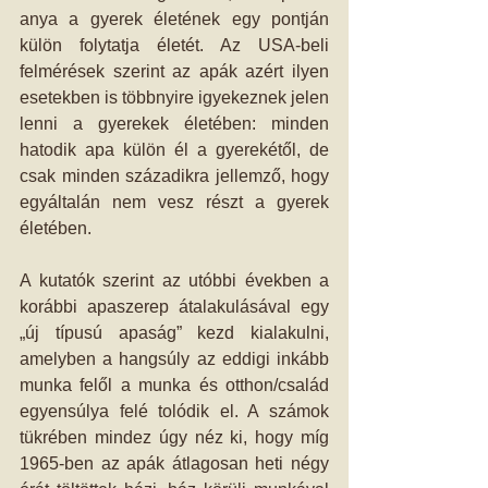
anya a gyerek életének egy pontján 
külön folytatja életét. Az USA-beli 
felmérések szerint az apák azért ilyen 
esetekben is többnyire igyekeznek jelen 
lenni a gyerekek életében: minden 
hatodik apa külön él a gyerekétől, de 
csak minden századikra jellemző, hogy 
egyáltalán nem vesz részt a gyerek 
életében.
A kutatók szerint az utóbbi években a 
korábbi apaszerep átalakulásával egy 
„új típusú apaság” kezd kialakulni, 
amelyben a hangsúly az eddigi inkább 
munka felől a munka és otthon/család 
egyensúlya felé tolódik el. A számok 
tükrében mindez úgy néz ki, hogy míg 
1965-ben az apák átlagosan heti négy 