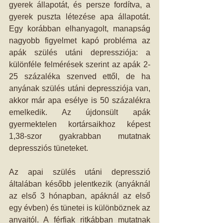
gyerek állapotát, és persze fordítva, a 
gyerek puszta létezése apa állapotát. 
Egy korábban elhanyagolt, manapság 
nagyobb figyelmet kapó probléma az 
apák szülés utáni depressziója: a 
különféle felmérések szerint az apák 2-
25 százaléka szenved ettől, de ha 
anyának szülés utáni depressziója van, 
akkor már apa esélye is 50 százalékra 
emelkedik. Az újdonsült apák 
gyermektelen kortársaikhoz képest 
1,38-szor gyakrabban mutatnak 
depressziós tüneteket.
Az apai szülés utáni depresszió 
általában később jelentkezik (anyáknál 
az első 3 hónapban, apáknál az első 
egy évben) és tünetei is különböznek az 
anyaitól. A férfiak ritkábban mutatnak 