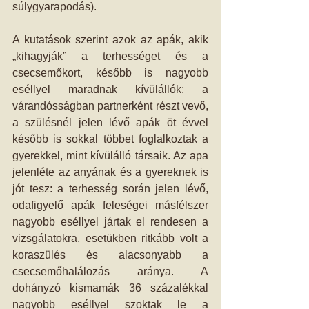
súlygyarapodás).
A kutatások szerint azok az apák, akik 
„kihagyják” a terhességet és a 
csecsemőkort, később is nagyobb 
eséllyel maradnak kívülállók: a 
várandósságban partnerként részt vevő, 
a szülésnél jelen lévő apák öt évvel 
később is sokkal többet foglalkoztak a 
gyerekkel, mint kívülálló társaik. Az apa 
jelenléte az anyának és a gyereknek is 
jót tesz: a terhesség során jelen lévő, 
odafigyelő apák feleségei másfélszer 
nagyobb eséllyel jártak el rendesen a 
vizsgálatokra, esetükben ritkább volt a 
koraszülés és alacsonyabb a 
csecsemőhalálozás aránya. A 
dohányzó kismamák 36 százalékkal 
nagyobb eséllyel szoktak le a 