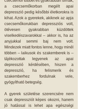
csecsemői többet és gyakrabban sírnak, 
a csecsemőkorban megélt apai 
depresszió pedig későbbi életkorokra is 
kihat. Azok a gyerekek, akiknek az apja 
csecsemőkorukban depressziós volt, 
ötévesen gyakrabban küzdöttek 
viselkedészavarokkal – akkor is, ha az 
anyjukkal semmi baj nem volt. 
Mindezek miatt fontos lenne, hogy minél 
többen – laikusok és szakemberek is – 
tájékozottak legyenek az apai 
depresszió kérdésében, hiszen a 
depresszió, ha felismerik és 
szakemberhez fordulnak vele, 
gyógyítható betegség.
A gyerek születése szerencsére nem 
csak depressziót képes okozni, hanem 
jó hatással is lehet apa egészségi 