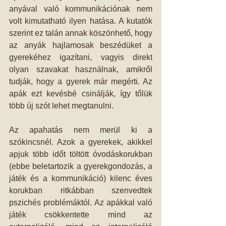
anyával való kommunikációnak nem 
volt kimutatható ilyen hatása. A kutatók 
szerint ez talán annak köszönhető, hogy 
az anyák hajlamosak beszédüket a 
gyerekéhez igazítani, vagyis direkt 
olyan szavakat használnak, amikről 
tudják, hogy a gyerek már megérti. Az 
apák ezt kevésbé csinálják, így tőlük 
több új szót lehet megtanulni.
Az apahatás nem merül ki a 
szókincsnél. Azok a gyerekek, akikkel 
apjuk több időt töltött óvodáskorukban 
(ebbe beletartozik a gyerekgondozás, a 
játék és a kommunikáció) kilenc éves 
korukban ritkábban szenvedtek 
pszichés problémáktól. Az apákkal való 
játék csökkentette mind az 