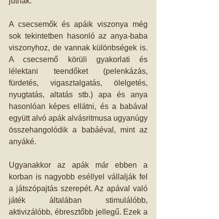
jutnak.
A csecsemők és apáik viszonya még 
sok tekintetben hasonló az anya-baba 
viszonyhoz, de vannak különbségek is. 
A csecsemő körüli gyakorlati és 
lélektani teendőket (pelenkázás, 
fürdetés, vigasztalgatás, ölelgetés, 
nyugtatás, altatás stb.) apa és anya 
hasonlóan képes ellátni, és a babával 
együtt alvó apák alvásritmusa ugyanúgy 
összehangolódik a babáéval, mint az 
anyáké.
Ugyanakkor az apák már ebben a 
korban is nagyobb eséllyel vállalják fel 
a játszópajtás szerepét. Az apával való 
játék általában stimulálóbb, 
aktivizálóbb, ébresztőbb jellegű. Ezek a 