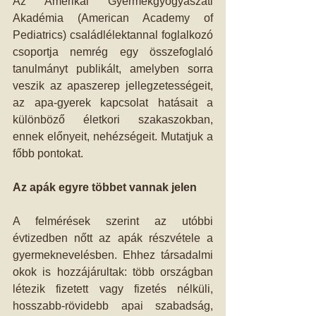
Az Amerikai Gyermekgyógyászati 
Akadémia (American Academy of 
Pediatrics) családlélektannal foglalkozó 
csoportja nemrég egy összefoglaló 
tanulmányt publikált, amelyben sorra 
veszik az apaszerep jellegzetességeit, 
az apa-gyerek kapcsolat hatásait a 
különböző életkori szakaszokban, 
ennek előnyeit, nehézségeit. Mutatjuk a 
főbb pontokat.
Az apák egyre többet vannak jelen
A felmérések szerint az utóbbi 
évtizedben nőtt az apák részvétele a 
gyermeknevelésben. Ehhez társadalmi 
okok is hozzájárultak: több országban 
létezik fizetett vagy fizetés nélküli, 
hosszabb-rövidebb apai szabadság, 