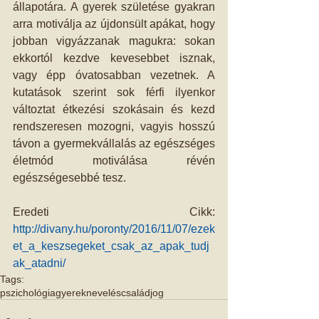
állapotára. A gyerek születése gyakran 
arra motiválja az újdonsült apákat, hogy 
jobban vigyázzanak magukra: sokan 
ekkortól kezdve kevesebbet isznak, 
vagy épp óvatosabban vezetnek. A 
kutatások szerint sok férfi ilyenkor 
változtat étkezési szokásain és kezd 
rendszeresen mozogni, vagyis hosszú 
távon a gyermekvállalás az egészséges 
életmód motiválása révén 
egészségesebbé tesz.
Eredeti Cikk: 
http://divany.hu/poronty/2016/11/07/ezek
et_a_keszsegeket_csak_az_apak_tudj
ak_atadni/
Tags:
pszichológia
gyereknevelés
családjog