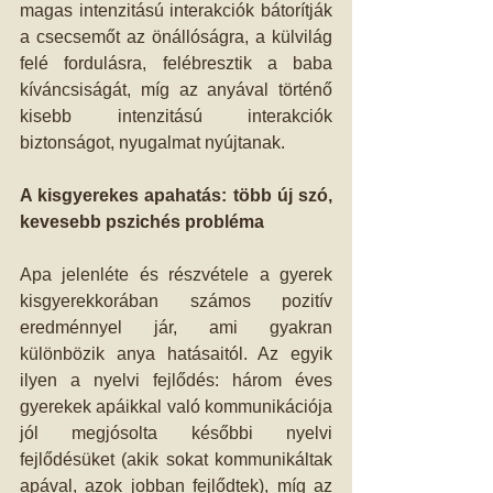
magas intenzitású interakciók bátorítják 
a csecsemőt az önállóságra, a külvilág 
felé fordulásra, felébresztik a baba 
kíváncsiságát, míg az anyával történő 
kisebb intenzitású interakciók 
biztonságot, nyugalmat nyújtanak.
A kisgyerekes apahatás: több új szó, 
kevesebb pszichés probléma
Apa jelenléte és részvétele a gyerek 
kisgyerekkorában számos pozitív 
eredménnyel jár, ami gyakran 
különbözik anya hatásaitól. Az egyik 
ilyen a nyelvi fejlődés: három éves 
gyerekek apáikkal való kommunikációja 
jól megjósolta későbbi nyelvi 
fejlődésüket (akik sokat kommunikáltak 
apával, azok jobban fejlődtek), míg az 