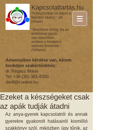
Kapcsolattartás.hu
"A megszokás ne álljon a
fejlődés útjába." (dr.
House)
"Veszélyes dolog, ha az
embernek igaza
van valamiben,
amiben a hivatalos
szervek tévednek."
(Voltaire)
Amennyiben kérdése van, kérem
forduljon szakértőnkhöz:
dr. Regász Mária
Tel:
+36-(30)-381-8350
derill@t-online.hu
Ezeket a készségeket csak
az apák tudják átadni
Az anya-gyerek kapcsolatról és annak 
gyerekre gyakorolt hatásairól kismillió 
szakkönyv szól, miközben úgy tűnik, az 