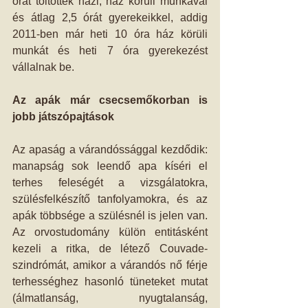
órát töltöttek házi, ház körüli munkával 
és átlag 2,5 órát gyerekeikkel, addig 
2011-ben már heti 10 óra ház körüli 
munkát és heti 7 óra gyerekezést 
vállalnak be.
Az apák már csecsemőkorban is 
jobb játszópajtások
Az apaság a várandóssággal kezdődik: 
manapság sok leendő apa kíséri el 
terhes feleségét a vizsgálatokra, 
szülésfelkészítő tanfolyamokra, és az 
apák többsége a szülésnél is jelen van. 
Az orvostudomány külön entitásként 
kezeli a ritka, de létező Couvade-
szindrómát, amikor a várandós nő férje 
terhességhez hasonló tüneteket mutat 
(álmatlanság, nyugtalanság, 