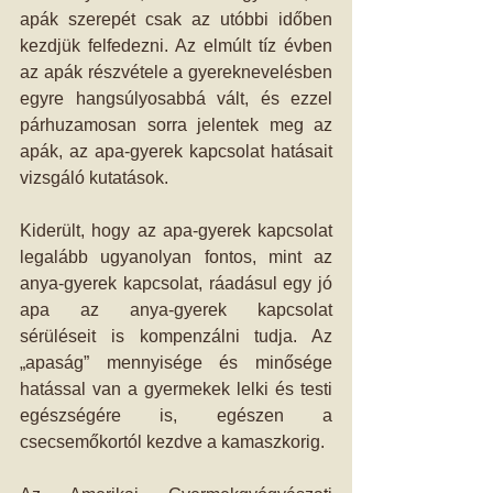
apák szerepét csak az utóbbi időben 
kezdjük felfedezni. Az elmúlt tíz évben 
az apák részvétele a gyereknevelésben 
egyre hangsúlyosabbá vált, és ezzel 
párhuzamosan sorra jelentek meg az 
apák, az apa-gyerek kapcsolat hatásait 
vizsgáló kutatások.
Kiderült, hogy az apa-gyerek kapcsolat 
legalább ugyanolyan fontos, mint az 
anya-gyerek kapcsolat, ráadásul egy jó 
apa az anya-gyerek kapcsolat 
sérüléseit is kompenzálni tudja. Az 
„apaság” mennyisége és minősége 
hatással van a gyermekek lelki és testi 
egészségére is, egészen a 
csecsemőkortól kezdve a kamaszkorig.