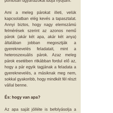
pontosan ugyanazokat tudja nyújtani.
Ami a meleg párokat illeti, velük 
kapcsolatban elég kevés a tapasztalat. 
Annyi biztos, hogy nagy elemszámú 
felmérések szerint az azonos nemű 
párok (akár két apa, akár két anya) 
általában jobban megosztják a 
gyereknevelés feladatait, mint a 
heteroszexuális párok. Azaz meleg 
párok esetében ritkábban fordul elő az, 
hogy a pár egyik tagjának a feladata a 
gyereknevelés, a másiknak meg nem, 
sokkal gyakoribb, hogy mindkét fél részt 
vállal benne.
És: hogy van apa?
Az apa saját jólléte is befolyásolja a 