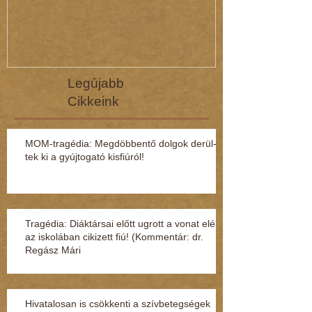
Legújabb
Cikkeink
MOM-tragédia: Megdöbbentő dol­gok de­rül­
tek ki a gyúj­to­gató kisfi­ú­ról!
Tragédia: Diáktársai előtt ugrott a vonat elé
az iskolában cikizett fiú! (Kommentár: dr.
Regász Mári
Hivatalosan is csökkenti a szívbetegségek