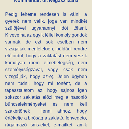
Kommentár: dr. Regász Mária
Pedig lehetne rendesen is válni, a 
gyerek nem válik, joga van mindkét 
szülőjével ugyanannyi időt tölteni. 
Kivéve ha az egyik féllel komoly gondok 
vannak, de ezt sok esetben nem 
vizsgálják megfelelően, például rendre 
előfordul, hogy a zaklatást nem veszik 
komolyan (nem elmebetegség, nem 
személyiségzavar, vagy csak nem 
vizsgálják, hogy az-e). Jelen ügyben 
nem tudni, hogy mi történt, de a 
tapasztalatom az, hogy sajnos igen 
sokszor zaklatás előzi meg a hasonló 
bűncselekményeket és nem kell 
szakértőnek  lenni ahhoz, hogy 
értékelje a bíróság a zaklató, fenyegető, 
rágalmazó sms-eket, e-mailket, amik 