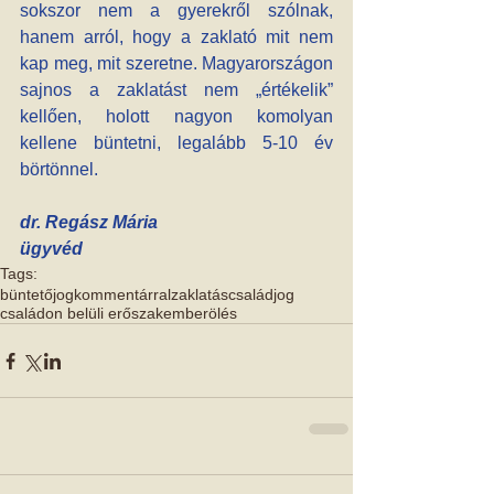
sokszor nem a gyerekről szólnak, 
hanem arról, hogy a zaklató mit nem 
kap meg, mit szeretne. Magyarországon 
sajnos a zaklatást nem „értékelik” 
kellően, holott nagyon komolyan 
kellene büntetni, legalább 5-10 év 
börtönnel. 
dr. Regász Mária 
ügyvéd
Tags:
büntetőjog
kommentárral
zaklatás
családjog
családon belüli erőszak
emberölés