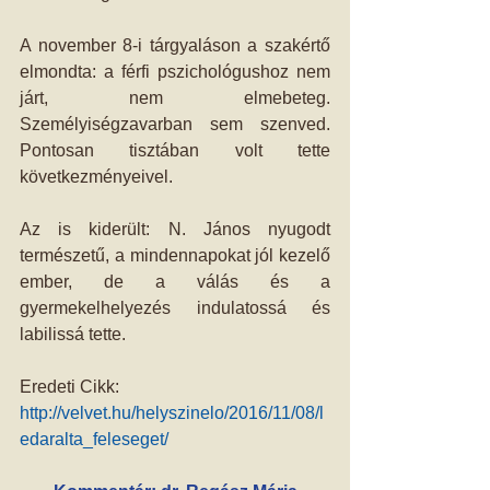
A november 8-i tárgyaláson a szakértő 
elmondta: a férfi pszichológushoz nem 
járt, nem elmebeteg. 
Személyiségzavarban sem szenved. 
Pontosan tisztában volt tette 
következményeivel. 
Az is kiderült: N. János nyugodt 
természetű, a mindennapokat jól kezelő 
ember, de a válás és a 
gyermekelhelyezés indulatossá és 
labilissá tette. 
Eredeti Cikk: 
http://velvet.hu/helyszinelo/2016/11/08/l
edaralta_feleseget/