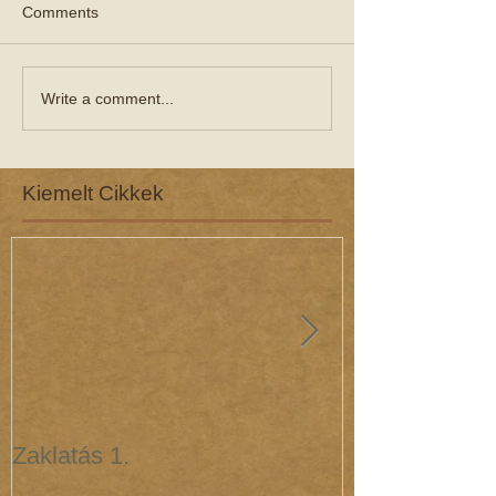
Comments
Write a comment...
Kiemelt Cikkek
Zaklatás 1.
Zaklatás 3 - 
(interjú dr. R