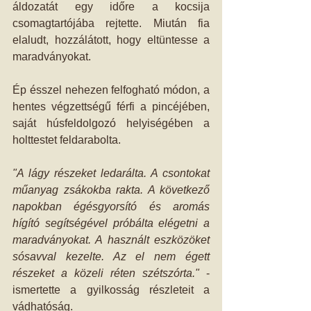
áldozatát egy időre a kocsija 
csomagtartójába rejtette. Miután fia 
elaludt, hozzálátott, hogy eltüntesse a 
maradványokat. 
Ép ésszel nehezen felfogható módon, a 
hentes végzettségű férfi a pincéjében, 
saját húsfeldolgozó helyiségében a 
holttestet feldarabolta.
"A lágy részeket ledarálta. A csontokat 
műanyag zsákokba rakta. A következő 
napokban égésgyorsító és aromás 
hígító segítségével próbálta elégetni a 
maradványokat. A használt eszközöket 
sósavval kezelte. Az el nem égett 
részeket a közeli réten szétszórta."
 - 
ismertette a gyilkosság részleteit a 
vádhatóság. 