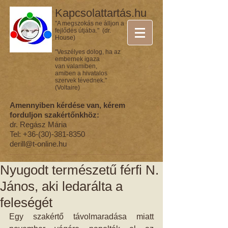
Kapcsolattartás.hu
"A megszokás ne álljon a
fejlődés útjába." (dr.
House)
"Veszélyes dolog, ha az
embernek igaza
van valamiben,
amiben a hivatalos
szervek tévednek."
(Voltaire)
Amennyiben kérdése van, kérem
forduljon szakértőnkhöz:
dr. Regász Mária
Tel:
+36-(30)-381-8350
derill@t-online.hu
Nyugodt természetű férfi N.
János, aki ledarálta a
feleségét
Egy szakértő távolmaradása miatt 