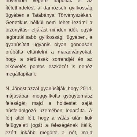
november végére napolták el az 
ítélethirdetést a darnózseli gyilkosság 
ügyében a Tatabányai Törvényszéken. 
Genetikus nélkül nem lehet lezárni a 
bizonyítási eljárást minden idők egyik 
legbrutálisabb gyilkossági ügyében, a 
gyanúsított ugyanis olyan gondosan 
próbálta eltüntetni a maradványokat, 
hogy a sérülések sorrendjét és az 
elkövetés pontos eszközét is nehéz 
megállapítani. 
N. Jánost azzal gyanúsítják, hogy 2014. 
májusában meggyilkolta gyógytornász 
feleségét, majd a holttestet saját 
húsfeldolgozó üzemében ledarálta. A 
férj attól félt, hogy a válás után fiuk 
felügyeleti jogát a feleségének ítélik, 
ezért inkább megölte a nőt, majd 