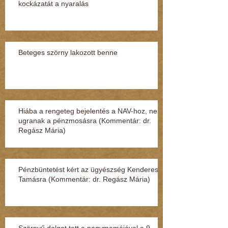
kockázatát a nyaralás
Beteges szörny lakozott benne
Hiába a rengeteg bejelentés a NAV-hoz, nem
ugranak a pénzmosásra (Kommentár: dr.
Regász Mária)
Pénzbüntetést kért az ügyészség Kenderesi
Tamásra (Kommentár: dr. Regász Mária)
Szörnyű dolgot tett a nagymamájával a 9