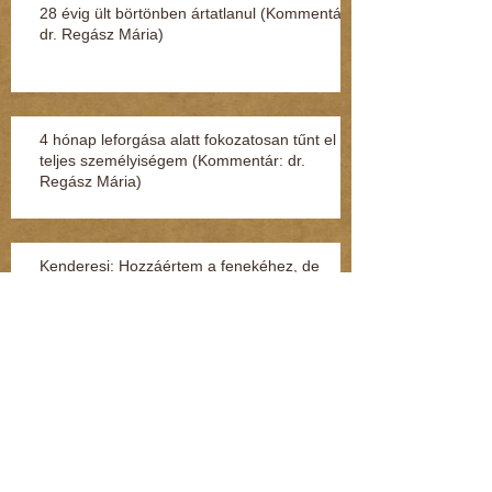
28 évig ült börtönben ártatlanul (Kommentár:
dr. Regász Mária)
4 hónap leforgása alatt fokozatosan tűnt el a
teljes személyiségem (Kommentár: dr.
Regász Mária)
Kenderesi: Hozzáértem a fenekéhez, de
vétséget nem követtem el (Kommentár: dr.
Regász Mária)
Jelek, amikből rögtön kiderül, ha fuldoklik a
gyereked