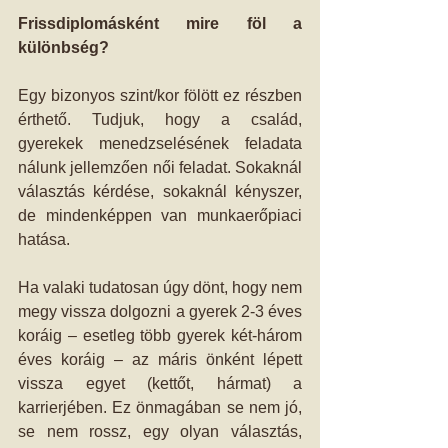
Frissdiplomásként mire föl a 
különbség?
Egy bizonyos szint/kor fölött ez részben 
érthető. Tudjuk, hogy a család, 
gyerekek menedzselésének feladata 
nálunk jellemzően női feladat. Sokaknál 
választás kérdése, sokaknál kényszer, 
de mindenképpen van munkaerőpiaci 
hatása.
Ha valaki tudatosan úgy dönt, hogy nem 
megy vissza dolgozni a gyerek 2-3 éves 
koráig – esetleg több gyerek két-három 
éves koráig – az máris önként lépett 
vissza egyet (kettőt, hármat) a 
karrierjében. Ez önmagában se nem jó, 
se nem rossz, egy olyan választás, 