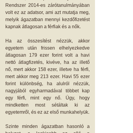
Rendszer 2014-es zárótanulmányában 
volt ez az adatsor, ami azt mutatja meg, 
melyik ágazatban mennyi kezdőfizetést 
kapnak átlagosan a férfiak és a nők.
Ha az összesítést nézzük, akkor 
egyetem után frissen elhelyezkedve 
átlagosan 179 ezer forint volt a havi 
nettó átlagfizetés, kivéve, ha az illető 
nő, mert akkor 158 ezer, illetve ha férfi, 
mert akkor meg 213 ezer. Havi 55 ezer 
forint különbség, ha alulról nézzük, 
nagyjából egyharmadával többet kap 
egy férfi, mint egy nő. Úgy, hogy 
mindketten most sétáltak ki az 
egyetemről, és ez az első munkahelyük.
Szinte minden ágazatban hasonló a 