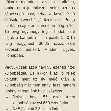
nőknek maradnak azok az állásra, 
amire nem jelentkezett velük azonos 
képességű pasi, tehát a kevésbé jó 
állások, kevésbé jó fizetéssel. Pedig 
ezek a csajok adott esetben még 5-10-
15 évig ugyanúgy teljes bedobással 
tolják a karriert, mint a pasik. 5-10-15 
évig nagyjából 30-35 százalékkal 
kevesebb pénzért. Minden. Egyes. 
Hónapban.
Vegyük csak azt a havi 55 ezer forintos 
különbséget. És akkor állati jó fejek 
voltunk, mert tíz év meló után a 
különbség már nem ennyi lesz, hanem 
többnyire legalább havi százezer. 
Szóval havi 55 ezer forint 
különbség az évi 660 ezer forint.   
Az 5 év alatt 3,3 millió forint  