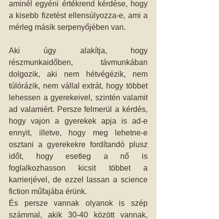
aminél egyéni értékrend kérdése, hogy 
a kisebb fizetést ellensúlyozza-e, ami a 
mérleg másik serpenyőjében van.
Aki úgy alakítja, hogy 
részmunkaidőben, távmunkában 
dolgozik, aki nem hétvégézik, nem 
túlórázik, nem vállal extrát, hogy többet 
lehessen a gyerekeivel, szintén valamit 
ad valamiért. Persze felmerül a kérdés, 
hogy vajon a gyerekek apja is ad-e 
ennyit, illetve, hogy meg lehetne-e 
osztani a gyerekekre fordítandó plusz 
időt, hogy esetleg a nő is 
foglalkozhasson kicsit többet a 
karrierjével, de ezzel lassan a science 
fiction műfajába érünk.
És persze vannak olyanok is szép 
számmal, akik 30-40 között vannak, 