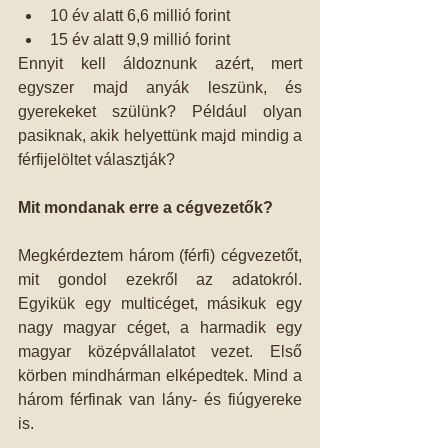
10 év alatt 6,6 millió forint  
15 év alatt 9,9 millió forint 
Ennyit kell áldoznunk azért, mert 
egyszer majd anyák leszünk, és 
gyerekeket szülünk? Például olyan 
pasiknak, akik helyettünk majd mindig a 
férfijelöltet választják?
Mit mondanak erre a cégvezetők? 
Megkérdeztem három (férfi) cégvezetőt, 
mit gondol ezekről az adatokról. 
Egyikük egy multicéget, másikuk egy 
nagy magyar céget, a harmadik egy 
magyar középvállalatot vezet. Első 
körben mindhárman elképedtek. Mind a 
három férfinak van lány- és fiúgyereke 
is.