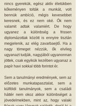
nincs gyerekük, egész aktív életükben 
kőkeményen tolták a munkát, volt 
bennük ambíció, mégis kevesebbet 
keresnek, és ez nem oké. Ők nem 
valamit adtak valamiért. De hogy 
ugyanez a különbség a frissen 
diplomázottak között is ennyire tisztán 
megjelenik, az elég zavarbaejtő. Ha a 
nagy tömeget nézzük, ők elvileg 
ugyanazt tudják, nagyjából ugyanonnan 
jöttek, csak egyikük kezében ugyanaz a 
papír havi sokkal több forintot ér.
Sem a tanulmányi eredmények, sem az 
előzetes munkatapasztalat, sem a 
külföldi tanulmányok, sem a családi 
háttér nem okoz akkor különbséget a 
jövedelmekben, mint az, hogy valaki 
fiúnak vagy lánynak születik, derül ki a 