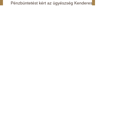
Pénzbüntetést kért az ügyészség Kenderesi
Tamásra (Kommentár: dr. Regász Mária)
Szörnyű dolgot tett a nagymamájával a 9
éves fiú
Terjed az “adat-túszdráma” (Kommentár: dr.
Regász Mária)
Így védheti meg magát a gyerek, ha
megtámadják az utcán vagy a suliban
(Kommentár: dr. Regász Mária)