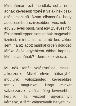
Mindhárman azt mondták, soha nem 
adnak kevesebb fizetést valakinek csak 
azért, mert nő. Aztán elismerték, hogy 
adott esetben szívesebben vesznek fel 
egy 25 éves pasit, mint egy 25 éves nőt. 
És semmiképpen sem adnak magasabb 
fizetést, mint amit az a nő kér, akkor 
sem, ha az adott munkakörben dolgozó 
férfikollégák egyébként többet kapnak. 
Miért is adnának? – kérdeztek vissza.
Mi nők tehát valószínűleg rosszul 
alkuszunk. Mivel eleve hátrányból 
indulunk, valószínűleg kevesebbre 
tartjuk magunkat. Hogy minket 
válasszanak, valószínűleg kevesebbet 
kérünk. Ha viszont ugyanannyit 
kérnénk, a férfit választanák helyettünk. 