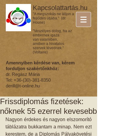
Kapcsolattartás.hu
"A megszokás ne álljon a
fejlődés útjába." (dr.
House)
"Veszélyes dolog, ha az
embernek igaza
van valamiben,
amiben a hivatalos
szervek tévednek."
(Voltaire)
Amennyiben kérdése van, kérem
forduljon szakértőnkhöz:
dr. Regász Mária
Tel:
+36-(30)-381-8350
derill@t-online.hu
Frissdiplomás fizetések:
nőknek 55 ezerrel kevesebb
Nagyon érdekes és nagyon elszomorító 
táblázatra bukkantam a minap. Nem ezt 
kerestem, de a Diplomás Pályakövetési 