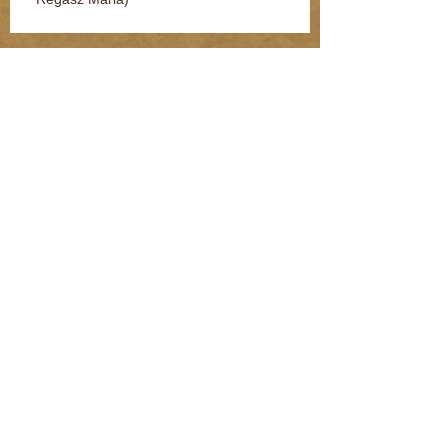
Jelek, amikből rögtön kiderül, ha fuldoklik a
gyereked
Fénylik, de nem arany – a nárcisztikus
személyiség (Kommentár: dr. Regász Mária)
A legszörnyűbb mondatok, amik párterápián
hangzottak el
A FIÚ, AKIT ORVOSI UTASÍTÁSRA
LÁNYKÉNT NEVELTEK