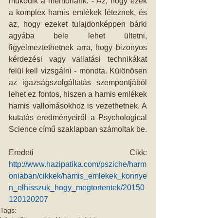
működik a memóriánk. - Az, hogy ezek 
a komplex hamis emlékek léteznek, és 
az, hogy ezeket tulajdonképpen bárki 
agyába bele lehet ültetni, 
figyelmeztethetnek arra, hogy bizonyos 
kérdezési vagy vallatási technikákat 
felül kell vizsgálni - mondta. Különösen 
az igazságszolgáltatás szempontjából 
lehet ez fontos, hiszen a hamis emlékek 
hamis vallomásokhoz is vezethetnek. A 
kutatás eredményeiről a Psychological 
Science című szaklapban számoltak be.
Eredeti Cikk: 
http://www.hazipatika.com/psziche/harm
oniaban/cikkek/hamis_emlekek_konnye
n_elhisszuk_hogy_megtortentek/20150
120120207
Tags: