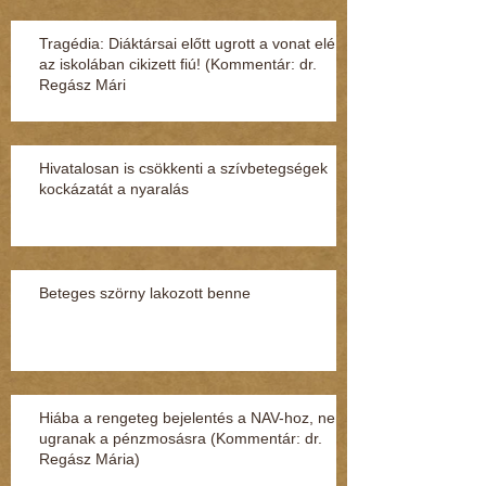
Tragédia: Diáktársai előtt ugrott a vonat elé
az iskolában cikizett fiú! (Kommentár: dr.
Regász Mári
Hivatalosan is csökkenti a szívbetegségek
kockázatát a nyaralás
Beteges szörny lakozott benne
Hiába a rengeteg bejelentés a NAV-hoz, nem
ugranak a pénzmosásra (Kommentár: dr.
Regász Mária)