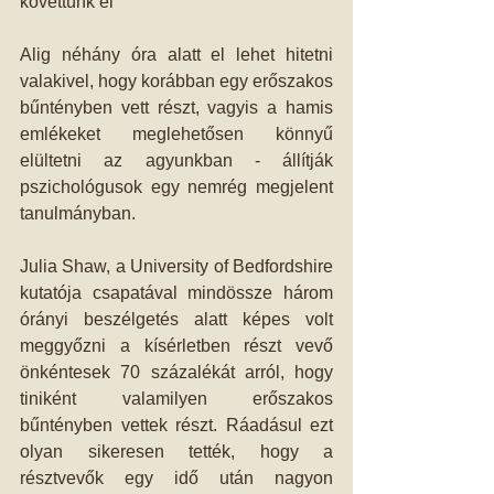
követtünk el
Alig néhány óra alatt el lehet hitetni 
valakivel, hogy korábban egy erőszakos 
bűntényben vett részt, vagyis a hamis 
emlékeket meglehetősen könnyű 
elültetni az agyunkban - állítják 
pszichológusok egy nemrég megjelent 
tanulmányban.
Julia Shaw, a University of Bedfordshire 
kutatója csapatával mindössze három 
órányi beszélgetés alatt képes volt 
meggyőzni a kísérletben részt vevő 
önkéntesek 70 százalékát arról, hogy 
tiniként valamilyen erőszakos 
bűntényben vettek részt. Ráadásul ezt 
olyan sikeresen tették, hogy a 
résztvevők egy idő után nagyon 