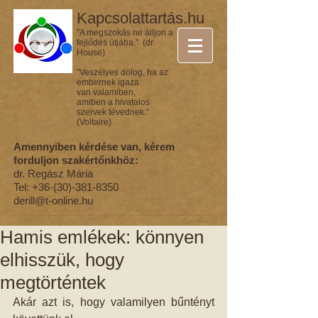
Kapcsolattartás.hu
"A megszokás ne álljon a
fejlődés útjába." (dr.
House)
"Veszélyes dolog, ha az
embernek igaza
van valamiben,
amiben a hivatalos
szervek tévednek."
(Voltaire)
Amennyiben kérdése van, kérem
forduljon szakértőnkhöz:
dr. Regász Mária
Tel:
+36-(30)-381-8350
derill@t-online.hu
Hamis emlékek: könnyen
elhisszük, hogy
megtörténtek
Akár azt is, hogy valamilyen bűntényt 