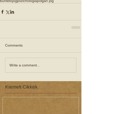
büntetőjog
pszichológia
polgári jog
Comments
Write a comment...
Kiemelt Cikkek