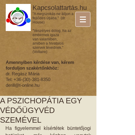
Kapcsolattartás.hu
"A megszokás ne álljon a
fejlődés útjába." (dr.
House)
"Veszélyes dolog, ha az
embernek igaza
van valamiben,
amiben a hivatalos
szervek tévednek."
(Voltaire)
Amennyiben kérdése van, kérem
forduljon szakértőnkhöz:
dr. Regász Mária
Tel:
+36-(30)-381-8350
derill@t-online.hu
A PSZICHOPÁTIA EGY
VÉDŐÜGYVÉD
SZEMÉVEL
Ha figyelemmel kísértétek büntetőjogi 