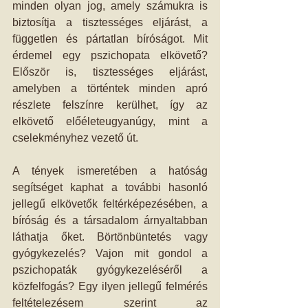
minden olyan jog, amely számukra is 
biztosítja a tisztességes eljárást, a 
független és pártatlan bíróságot. Mit 
érdemel egy pszichopata elkövető? 
Először is, tisztességes eljárást, 
amelyben a történtek minden apró 
részlete felszínre kerülhet, így az 
elkövető előéleteugyanúgy, mint a 
cselekményhez vezető út.
A tények ismeretében a hatóság 
segítséget kaphat a további hasonló 
jellegű elkövetők feltérképezésében, a 
bíróság és a társadalom árnyaltabban 
láthatja őket. Börtönbüntetés vagy 
gyógykezelés? Vajon mit gondol a 
pszichopaták gyógykezeléséről a 
közfelfogás? Egy ilyen jellegű felmérés 
feltételezésem szerint az 