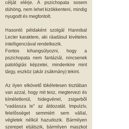
célját elérje. A pszichopata sosem 
dühöng, nem lehet kizökkenteni, mindig 
nyugodt és megfontolt.
Hasonló példaként szolgál Hannibal 
Lecter karaktere, aki ráadásul kivételes 
intelligenciával rendelkezik.
Fontos kihangsúlyozni, hogy a 
pszichopata nem fantáziál, nincsenek 
patológiás képzetei, mindenkire mint 
tárgy, eszköz (akár zsákmány) tekint.
Az ilyen elkövető tökéletesen tisztában 
van azzal, hogy mit tesz, megtervezi és 
kíméletlenül, hidegvérrel, zsigerből 
“vadássza le” az áldozatát. Impulzív, 
felelősséget semmiért sem vállal, 
végletek nélkül hazudozik. Bármilyen 
szerepet eljátszik, bármilyen maszkot 