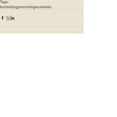
Tags:
büntetőjog
pszichológia
zaklatás
Comments
Write a comment...
Kiemelt Cikkek