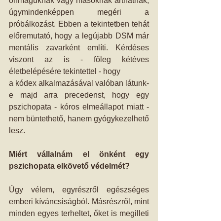
önmaguknak vagy másoknak árthatnak, 
úgymindenképpen megéri a 
próbálkozást. Ebben a tekintetben tehát 
előremutató, hogy a legújabb DSM már 
mentális zavarként említi. Kérdéses 
viszont az is - főleg kétéves 
életbelépésére tekintettel - hogy
a kódex alkalmazásával valóban látunk-
e majd arra precedenst, hogy egy 
pszichopata - kóros elmeállapot miatt - 
nem büntethető, hanem gyógykezelhető 
lesz.
Miért vállalnám el önként egy 
pszichopata elkövető védelmét?
Úgy vélem, egyrészről egészséges 
emberi kíváncsiságból. Másrészről, mint 
minden egyes terheltet, őket is megilleti 