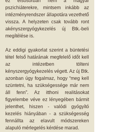
ez elsősorban nem a magyar 
pszichiáterekre, mintsem inkább az 
intézményrendszer állapotára vezethető 
vissza. A helyzeten csak tovább ront 
akényszergyógykezelés új Btk.-beli 
megítélése is.
Az eddigi gyakorlat szerint a büntetési 
tétel felső határának megfelelő időt kell 
az intézetben tölteni 
kényszergyógykezelés végett. Az új Btk. 
azonban úgy fogalmaz, hogy “meg kell 
szüntetni, ha szükségessége már nem 
áll fenn”. Az itthoni realitásokat 
figyelembe véve ez lényegében bármit 
jelenthet, hiszen - valódi gyógyító 
kezelés hiányában - a szükségesség 
fennállta az elavult módszereken 
alapuló mérlegelés kérdése marad.