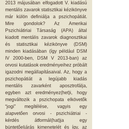
2013 májusában elfogadott V. kiadású 
mentális zavarok statisztikai kézikönyve 
már külön definiálja a pszichopátiát. 
Mire gondolok? Az Amerikai 
Pszichiátiriai Társaság (APA) által 
kiadott mentális zavarok diagnosztikai 
és statisztikai kézikönyve (DSM) 
minden kiadásában (így például DSM 
IV 2000-ben, DSM V 2013-ban) az 
orvosi kutatások eredményeihez próbált 
igazodni megállapításaival. Az, hogy a 
pszichopátiát a legújabb kiadás 
mentális zavarként aposztrofálja, 
egyben azt eredményez(het)i, hogy 
megváltozik a pszichopata elkövetők 
“jogi” megítélése, vagyis egy 
alapvetően orvosi - pszichiátriai - 
kérdés átformál(hat)ja egy 
büntetőeljárás kimenetelét és így, az 