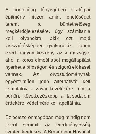
A büntetőjog lényegében stratégiai 
építmény, hiszen amint lehetőséget 
teremt a büntethetőség 
megkérdőjelezésére, úgy számítania 
kell olyanokra, akik ezt majd 
visszaélésképpen gyakorolják. Éppen 
ezért nagyon keskeny az a mezsgye, 
ahol a kóros elmeállapot megállapítást 
nyerhet a bíróságon és szigorú előírásai 
vannak. Az orvostudománynak 
egyértelműen jobb alternatívát kell 
felmutatnia a zavar kezelésére, mint a 
börtön, következésképp a társadalom 
érdekére, védelmére kell apellálnia.
Ez persze önmagában még mindig nem 
jelent semmit, az eredményesség 
szintén kérdéses. A Broadmoor Hospital 