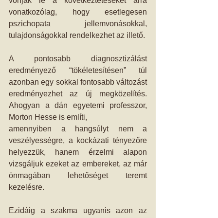
vonják le a következtetéseket arra 
vonatkozólag, hogy esetlegesen 
pszichopata jellemvonásokkal, 
tulajdonságokkal rendelkezhet az illető.
A pontosabb diagnosztizálást 
eredményező “tökéletesítésen” túl 
azonban egy sokkal fontosabb változást 
eredményezhet az új megközelítés. 
Ahogyan a dán egyetemi professzor, 
Morton Hesse is említi,
amennyiben a hangsúlyt nem a 
veszélyességre, a kockázati tényezőre 
helyezzük, hanem érzelmi alapon 
vizsgáljuk ezeket az embereket, az már 
önmagában lehetőséget teremt 
kezelésre.
Ezidáig a szakma ugyanis azon az 