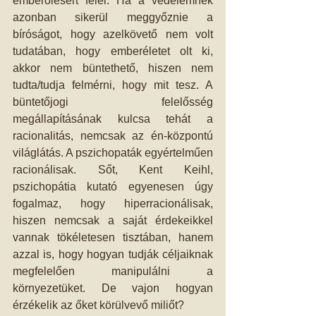
emberölésért felel. Ha a védelemnek 
azonban sikerül meggyőznie a 
bíróságot, hogy azelkövető nem volt 
tudatában, hogy emberéletet olt ki, 
akkor nem büntethető, hiszen nem 
tudta/tudja felmérni, hogy mit tesz. A 
büntetőjogi felelősség 
megállapításának kulcsa tehát a 
racionalitás, nemcsak az én-központú 
világlátás. A pszichopaták egyértelműen 
racionálisak. Sőt, Kent Keihl, 
pszichopátia kutató egyenesen úgy 
fogalmaz, hogy hiperracionálisak, 
hiszen nemcsak a saját érdekeikkel 
vannak tökéletesen tisztában, hanem 
azzal is, hogy hogyan tudják céljaiknak 
megfelelően manipulálni a 
környezetüket. De vajon hogyan 
érzékelik az őket körülvevő miliőt?