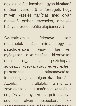
egyik kutatója írásában ugyan bizakodó 
e téren, viszont ő is feszegeti, hogy 
milyen kezelés “taníthat” meg olyan 
alapvető emberi érzéseket, amelyek 
hiánya a pszichopátia alapismérve?!
Szkepticizmust félretéve sem 
mondhatok mást mint, hogy a 
pszichoterápia vagy bármilyen 
gyógyszer alkalmazása bizonyosan 
nem fogja a pszichopata 
sorozatgyilkosokat (vagy egyéb extrém 
pszichopata bűnelkövetőket) 
felelősségteljes polgárokká formálni. 
Azonban - mint általában a mentális 
zavaroknál - itt is inkább a kezelés a 
cél, és amennyiben az potenciálisan 
segíthet olyan betegeken, akik 