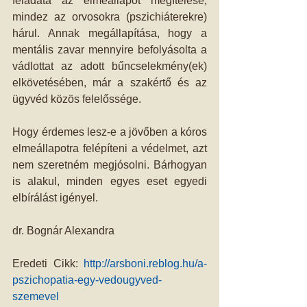
feladata az elmeállapot megítélése, 
mindez az orvosokra (pszichiáterekre) 
hárul. Annak megállapítása, hogy a 
mentális zavar mennyire befolyásolta a 
vádlottat az adott bűncselekmény(ek) 
elkövetésében, már a szakértő és az 
ügyvéd közös felelőssége.
Hogy érdemes lesz-e a jövőben a kóros 
elmeállapotra felépíteni a védelmet, azt 
nem szeretném megjósolni. Bárhogyan 
is alakul, minden egyes eset egyedi 
elbírálást igényel.
dr. Bognár Alexandra
Eredeti Cikk: 
http://arsboni.reblog.hu/a-
pszichopatia-egy-vedougyved-
szemevel