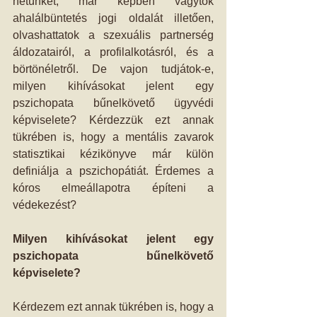
hetünket, már képben vagytok 
ahalálbüntetés jogi oldalát illetően, 
olvashattatok a szexuális partnerség 
áldozatairól, a profilalkotásról, és a 
börtönéletről. De vajon tudjátok-e, 
milyen kihívásokat jelent egy 
pszichopata bűnelkövető ügyvédi 
képviselete? Kérdezzük ezt annak 
tükrében is, hogy a mentális zavarok 
statisztikai kézikönyve már külön 
definiálja a pszichopátiát. Érdemes a 
kóros elmeállapotra építeni a 
védekezést?
Milyen kihívásokat jelent egy 
pszichopata bűnelkövető 
képviselete?
Kérdezem ezt annak tükrében is, hogy a 