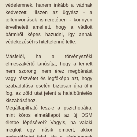
védelemnek, hanem inkább a vádnak 
kedvezett. Hiszen az ügyész - a 
jellemvonások ismeretében - könnyen 
érvelhetett amellett, hogy a vádlott 
bármiről képes hazudni, így annak 
védekezését is hiteltelenné tette.
Másfelől, ha a törvényszéki 
elmeszakértő tanúsítja, hogy a terhelt 
nem szorong, nem érez megbánást 
vagy részvétet és legfőképp azt, hogy 
szabadulása esetén biztosan újra ölni 
fog, az zöld utat jelent a halálbüntetés 
kiszabásához.
Megállapítható lesz-e a pszichopátia, 
mint kóros elmeállapot az új DSM 
életbe lépésével? Vagyis, ha valaki 
megfojt egy másik embert, akkor 