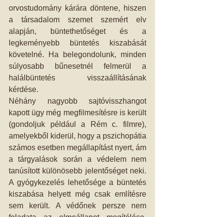
orvostudomány kárára döntene, hiszen 
a társadalom szemet szemért elv 
alapján, büntethetőséget és a 
legkeményebb büntetés kiszabását 
követelné. Ha belegondolunk, minden 
súlyosabb bűnesetnél felmerül a 
halálbüntetés visszaállításának 
kérdése.
Néhány nagyobb sajtóvisszhangot 
kapott ügy még megfilmesítésre is került 
(gondoljuk például a Rém c. filmre), 
amelyekből kiderül, hogy a pszichopátia 
számos esetben megállapítást nyert, ám 
a tárgyalások során a védelem nem 
tanúsított különösebb jelentőséget neki. 
A gyógykezelés lehetősége a büntetés 
kiszabása helyett még csak említésre 
sem került. A védőnek persze nem 