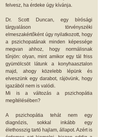
felvesz, ha érdeke úgy kívánja.
Dr. Scott Duncan, egy bírósági 
tárgyaláson törvényszéki 
elmeszakértőként úgy nyilatkozott, hogy 
a pszichopatának minden képessége 
megvan ahhoz, hogy normálisnak 
tűnjön: olyan, mint amikor egy tál friss 
gyümölcsöt látunk a konyhaasztalon 
majd, ahogy közelebb lépünk és 
elveszünk egy darabot, rájövünk, hogy 
igazából nem is valódi.
Mi is a változás a pszichopátia 
megítélésében?
A pszichopátia tehát nem egy 
diagnózis, sokkal inkább egy 
élethosszig tartó hajlam, állapot. Azért is 