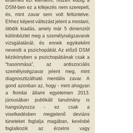
érdemes ezt kiemelni, hiszen eddig a 
DSM-ben ez a kifejezés nem szerepelt, 
és, mint zavar sem volt feltüntetve. 
Ehhez képest változást jelent a mostani, 
ötödik kiadás, amely már 5 dimenziót 
különböztet meg a személyiségzavarok 
vizsgálatánál, és ennek egyikeként 
nevesíti a pszichopátiát. Az előző DSM 
kézikönyben a pszichopátiának csak a 
“hasonmása”, az antiszociális 
személyiségzavar jelent meg, mint 
diagnosztizálható mentális zavar. A 
gond azonban az, hogy - mint ahogyan 
a floridai állami egyetemen 2013. 
júniusában publikált tanulmány is 
hangsúlyozza - ez csak a 
viselkedésben megjelenő deviáns 
tüneteket foglalja magában, kevésbé 
foglalkozik az érzelmi vagy 