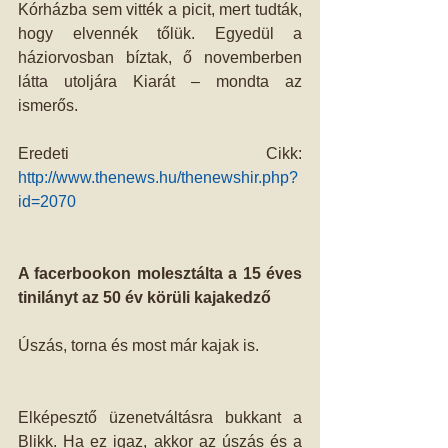
Kórházba sem vitték a picit, mert tudták, 
hogy elvennék tőlük. Egyedül a 
háziorvosban bíztak, ő novemberben 
látta utoljára Kiarát – mondta az 
ismerős. 
Eredeti Cikk: 
http://www.thenews.hu/thenewshir.php?
id=2070
A facerbookon molesztálta a 15 éves 
tinilányt az 50 év körüli kajakedző
Úszás, torna és most már kajak is. 
Elképesztő üzenetváltásra bukkant a 
Blikk. Ha ez igaz, akkor az úszás és a 