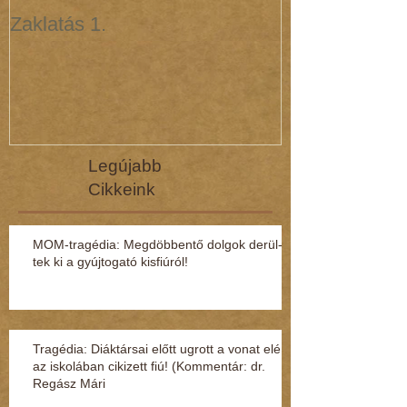
Zaklatás 1.
Zaklatás 3 - 
(interjú dr. R
Legújabb
Cikkeink
MOM-tragédia: Megdöbbentő dol­gok de­rül­
tek ki a gyúj­to­gató kisfi­ú­ról!
Tragédia: Diáktársai előtt ugrott a vonat elé
az iskolában cikizett fiú! (Kommentár: dr.
Regász Mári