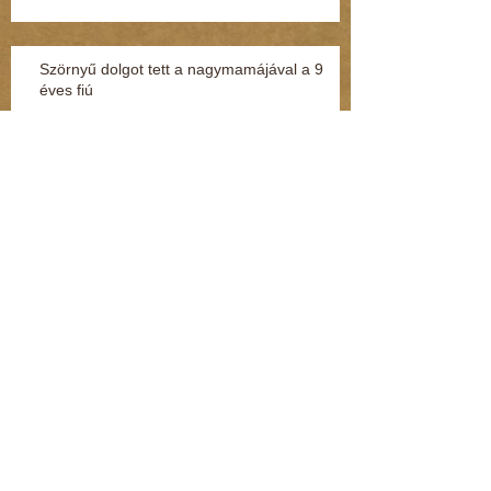
Szörnyű dolgot tett a nagymamájával a 9
éves fiú
Terjed az “adat-túszdráma” (Kommentár: dr.
Regász Mária)
Így védheti meg magát a gyerek, ha
megtámadják az utcán vagy a suliban
(Kommentár: dr. Regász Mária)
Szexuális zaklatás miatt nyomoznak egy volt
MSZP-s képviselő ellen (Kommentár: dr.
Regász Mária)