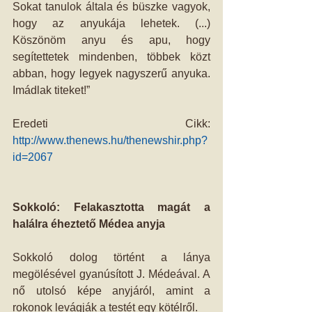
Sokat tanulok általa és büszke vagyok, 
hogy az anyukája lehetek. (...) 
Köszönöm anyu és apu, hogy 
segítettetek mindenben, többek közt 
abban, hogy legyek nagyszerű anyuka. 
Imádlak titeket!” 
Eredeti Cikk: 
http://www.thenews.hu/thenewshir.php?
id=2067
Sokkoló: Felakasztotta magát a 
halálra éheztető Médea anyja
Sokkoló dolog történt a lánya 
megölésével gyanúsított J. Médeával. A 
nő utolsó képe anyjáról, amint a 
rokonok levágják a testét egy kötélről. 