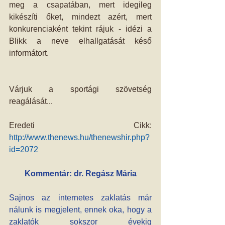
meg a csapatában, mert idegileg 
kikészíti őket, mindezt azért, mert 
konkurenciaként tekint rájuk - idézi a 
Blikk a neve elhallgatását késő 
informátort. 
Várjuk a sportági szövetség 
reagálását... 
Eredeti Cikk: 
http://www.thenews.hu/thenewshir.php?
id=2072
Kommentár: dr. Regász Mária
Sajnos az internetes zaklatás már 
nálunk is megjelent, ennek oka, hogy a 
zaklatók sokszor évekig 