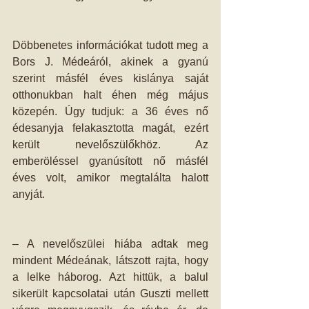
Döbbenetes információkat tudott meg a 
Bors J. Médeáról, akinek a gyanú 
szerint másfél éves kislánya saját 
otthonukban halt éhen még május 
közepén. Úgy tudjuk: a 36 éves nő 
édesanyja felakasztotta magát, ezért 
került nevelőszülőkhöz. Az 
emberöléssel gyanúsított nő más­fél 
éves volt, amikor megtalálta halott 
anyját. 
– A nevelőszülei hiába adtak meg 
mindent Médeának, látszott rajta, hogy 
a lelke háborog. Azt hittük, a balul 
sikerült kapcsolatai után Guszti mellett 