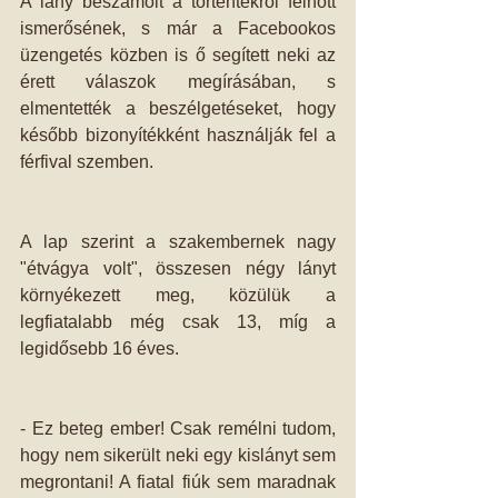
A lány beszámolt a történtekről felnőtt 
ismerősének, s már a Facebookos 
üzengetés közben is ő segített neki az 
érett válaszok megírásában, s 
elmentették a beszélgetéseket, hogy 
később bizonyítékként használják fel a 
férfival szemben. 
A lap szerint a szakembernek nagy 
"étvágya volt", összesen négy lányt 
környékezett meg, közülük a 
legfiatalabb még csak 13, míg a 
legidősebb 16 éves. 
- Ez beteg ember! Csak remélni tudom, 
hogy nem sikerült neki egy kislányt sem 
megrontani! A fiatal fiúk sem maradnak 