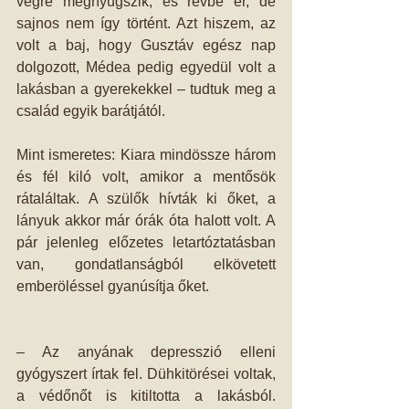
végre megnyugszik, és révbe ér, de 
sajnos nem így történt. Azt hiszem, az 
volt a baj, hogy Gusztáv egész nap 
dolgozott, Médea pedig egyedül volt a 
lakásban a gyerekekkel – tudtuk meg a 
család egyik barátjától. 
Mint ismeretes: Kiara mindössze három 
és fél kiló volt, amikor a mentősök 
rátaláltak. A szülők hívták ki őket, a 
lányuk akkor már órák óta halott volt. A 
pár jelenleg előzetes letartóztatásban 
van, gondatlanságból elkövetett 
emberöléssel gyanúsítja őket. 
– Az anyának depresszió elleni 
gyógyszert írtak fel. Dühkitörései voltak, 
a védőnőt is kitiltotta a lakásból. 