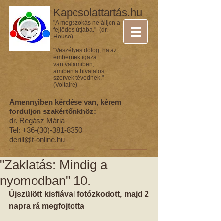
Kapcsolattartás.hu
"A megszokás ne álljon a
fejlődés útjába." (dr.
House)
"Veszélyes dolog, ha az
embernek igaza
van valamiben,
amiben a hivatalos
szervek tévednek."
(Voltaire)
Amennyiben kérdése van, kérem
forduljon szakértőnkhöz:
dr. Regász Mária
Tel:
+36-(30)-381-8350
derill@t-online.hu
"Zaklatás: Mindig a
nyomodban" 10.
Újszülött kisfiával fotózkodott, majd 2 
napra rá megfojtotta