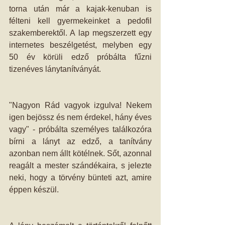
torna után már a kajak-kenuban is 
félteni kell gyermekeinket a pedofil 
szakemberektől. A lap megszerzett egy 
internetes beszélgetést, melyben egy 
50 év körüli edző próbálta fűzni 
tizenéves lánytanítványát. 
"Nagyon Rád vagyok izgulva! Nekem 
igen bejössz és nem érdekel, hány éves 
vagy" - próbálta személyes találkozóra 
bírni a lányt az edző, a tanítvány 
azonban nem állt kötélnek. Sőt, azonnal 
reagált a mester szándékaira, s jelezte 
neki, hogy a törvény bünteti azt, amire 
éppen készül. 