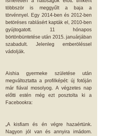
ismeretlen a hatóságok előtt: tiniként 
többször is meggyűlt a baja a 
törvénnyel. Egy 2014-ben és 2012-ben 
betöréses rablásért kapták el, 2010-ben 
gyújtogatott. 11 hónapos 
börtönbüntetése után 2015. januárjában 
szabadult. Jelenleg emberöléssel 
vádolják. 
Aishia gyermeke születése után 
megváltoztatta a profilképét: új fotóján 
már fiával mosolyog. A végzetes nap 
előtti estén még ezt posztolta ki a 
Facebookra:
„A kisfiam és én végre hazaértünk. 
Nagyon jól van és annyira imádom. 