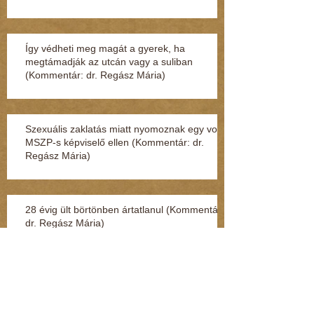
Így védheti meg magát a gyerek, ha
megtámadják az utcán vagy a suliban
(Kommentár: dr. Regász Mária)
Szexuális zaklatás miatt nyomoznak egy volt
MSZP-s képviselő ellen (Kommentár: dr.
Regász Mária)
28 évig ült börtönben ártatlanul (Kommentár:
dr. Regász Mária)
4 hónap leforgása alatt fokozatosan tűnt el a
teljes személyiségem (Kommentár: dr.