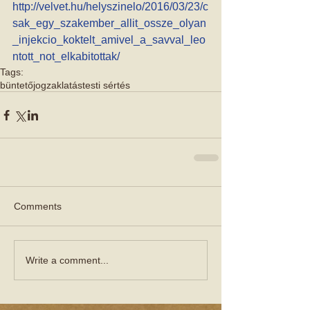
http://velvet.hu/helyszinelo/2016/03/23/c
sak_egy_szakember_allit_ossze_olyan
_injekcio_koktelt_amivel_a_savval_leo
ntott_not_elkabitottak/
Tags:
büntetőjog
zaklatás
testi sértés
Comments
Write a comment...