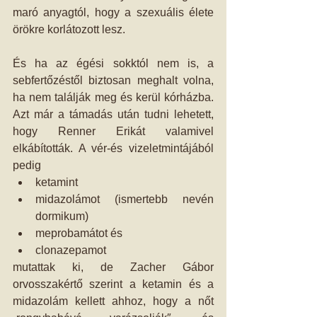
maró anyagtól, hogy a szexuális élete 
örökre korlátozott lesz.
És ha az égési sokktól nem is, a 
sebfertőzéstől biztosan meghalt volna, 
ha nem találják meg és kerül kórházba. 
Azt már a támadás után tudni lehetett, 
hogy Renner Erikát valamivel 
elkábították. A vér-és vizeletmintájából 
pedig 
ketamint  
midazolámot (ismertebb nevén 
dormikum)  
meprobamátot és  
clonazepamot 
mutattak ki, de Zacher Gábor 
orvosszakértő szerint a ketamin és a 
midazolám kellett ahhoz, hogy a nőt 