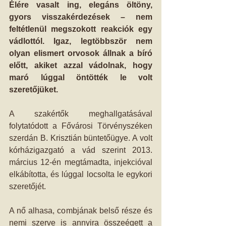
Élére vasalt ing, elegáns öltöny, 
gyors visszakérdezések – nem 
feltétlenül megszokott reakciók egy 
vádlottól. Igaz, legtöbbször nem 
olyan elismert orvosok állnak a bíró 
előtt, akiket azzal vádolnak, hogy 
maró lúggal öntötték le volt 
szeretőjüket. 
A szakértők meghallgatásával 
folytatódott a Fővárosi Törvényszéken 
szerdán B. Krisztián büntetőügye. A volt 
kórházigazgató a vád szerint 2013. 
március 12-én megtámadta, injekcióval 
elkábította, és lúggal locsolta le egykori 
szeretőjét.
A nő alhasa, combjának belső része és 
nemi szerve is annyira összeégett a 