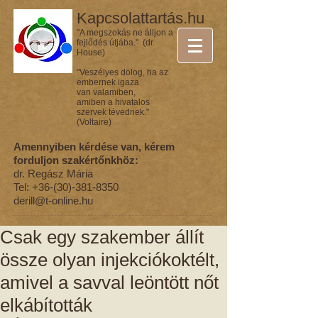
Kapcsolattartás.hu
"A megszokás ne álljon a
fejlődés útjába." (dr.
House)
"Veszélyes dolog, ha az
embernek igaza
van valamiben,
amiben a hivatalos
szervek tévednek."
(Voltaire)
Amennyiben kérdése van, kérem
forduljon szakértőnkhöz:
dr. Regász Mária
Tel:
+36-(30)-381-8350
derill@t-online.hu
Csak egy szakember állít
össze olyan injekciókoktélt,
amivel a savval leöntött nőt
elkábították