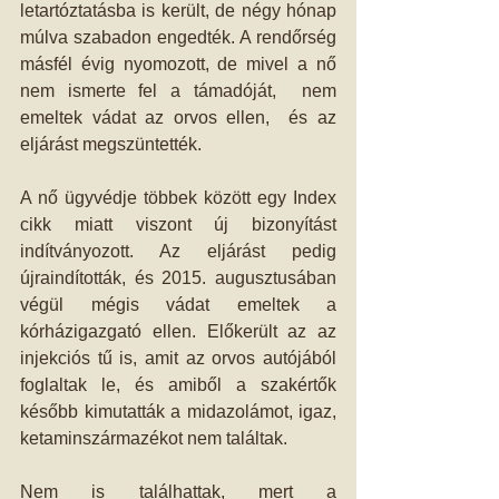
letartóztatásba is került, de négy hónap 
múlva szabadon engedték. A rendőrség 
másfél évig nyomozott, de mivel a nő 
nem ismerte fel a támadóját,  nem 
emeltek vádat az orvos ellen,  és az 
eljárást megszüntették.  
A nő ügyvédje többek között egy Index 
cikk miatt viszont új bizonyítást 
indítványozott. Az eljárást pedig 
újraindították, és 2015. augusztusában 
végül mégis vádat emeltek a 
kórházigazgató ellen. Előkerült az az 
injekciós tű is, amit az orvos autójából 
foglaltak le, és amiből a szakértők 
később kimutatták a midazolámot, igaz, 
ketaminszármazékot nem találtak. 
Nem is találhattak, mert a 