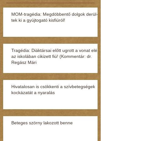
MOM-tragédia: Megdöbbentő dol­gok de­rül­
tek ki a gyúj­to­gató kisfi­ú­ról!
Tragédia: Diáktársai előtt ugrott a vonat elé
az iskolában cikizett fiú! (Kommentár: dr.
Regász Mári
Hivatalosan is csökkenti a szívbetegségek
kockázatát a nyaralás
Beteges szörny lakozott benne