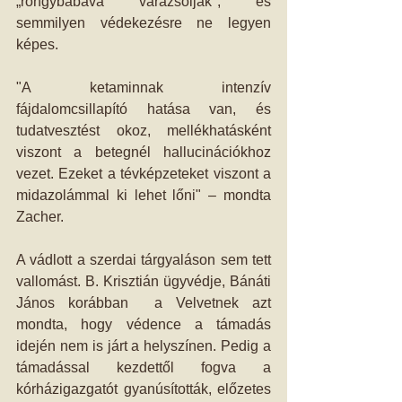
„rongybabává varázsolják″, és 
semmilyen védekezésre ne legyen 
képes. 
"A ketaminnak intenzív 
fájdalomcsillapító hatása van, és 
tudatvesztést okoz, mellékhatásként 
viszont a betegnél hallucinációkhoz 
vezet. Ezeket a tévképzeteket viszont a 
midazolámmal ki lehet lőni" – mondta 
Zacher.
A vádlott a szerdai tárgyaláson sem tett 
vallomást. B. Krisztián ügyvédje, Bánáti 
János korábban  a Velvetnek azt 
mondta, hogy védence a támadás 
idején nem is járt a helyszínen. Pedig a 
támadással kezdettől fogva a 
kórházigazgatót gyanúsították, előzetes 