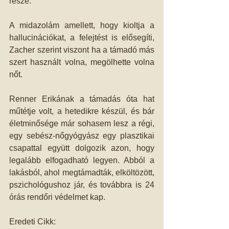
része.
A midazolám amellett, hogy kioltja a 
hallucinációkat, a felejtést is elősegíti, 
Zacher szerint viszont ha a támadó más 
szert használt volna, megölhette volna 
nőt.
Renner Erikának a támadás óta hat 
műtétje volt, a hetedikre készül, és bár 
életminősége már sohasem lesz a régi, 
egy sebész-nőgyógyász egy plasztikai 
csapattal együtt dolgozik azon, hogy 
legalább elfogadható legyen. Abból a 
lakásból, ahol megtámadták, elköltözött, 
pszichológushoz jár, és továbbra is 24 
órás rendőri védelmet kap. 
Eredeti Cikk: 