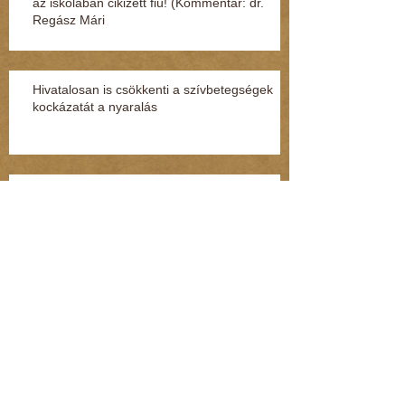
az iskolában cikizett fiú! (Kommentár: dr.
Regász Mári
Hivatalosan is csökkenti a szívbetegségek
kockázatát a nyaralás
Beteges szörny lakozott benne
Hiába a rengeteg bejelentés a NAV-hoz, nem
ugranak a pénzmosásra (Kommentár: dr.
Regász Mária)
Pénzbüntetést kért az ügyészség Kenderesi