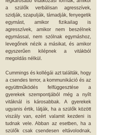
legkárosabb vitatkozási formák, amikor 
a szülők verbálisan agresszívek, 
szidják, szapulják, támadják, fenyegetik 
egymást, amikor fizikailag is 
agresszívek, amikor nem beszélnek 
egymással, nem szólnak egymáshoz, 
levegőnek nézik a másikat, és amikor 
egyszerűen kilépnek a vitákból 
megoldás nélkül.
Cummings és kollégái azt találták, hogy 
a csendes terror, a kommunikáció és az 
együttműködés felfüggesztése a 
gyerekek szempontjából még a nyílt 
vitáknál is károsabbak. A gyerekek 
ugyanis értik, látják, ha a szülők között 
viszály van, ezért valamit kezdeni is 
tudnak vele. Abban az esetben, ha a 
szülők csak csendesen eltávolodnak, 