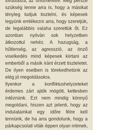
fordulásra, az önismeretre. Meg persze 
szükség lenne arra is, hogy a másikat 
tényleg tudjuk tisztelni, és képesek 
legyünk emlékezni arra, hogy szeretjük, 
de legalábbis valaha szerettük őt. Ez 
azonban nyilván sok helyzetben 
átkozottul nehéz. A hazugság, a 
hűtlenség, az agresszió, az önző 
viselkedés mind képesek kiirtani az 
emberből a másik iránt érzett tiszteletet. 
De ilyen esetben is törekedhetünk az 
elég jó megoldásokra. 
Ilyenkor a konfliktushelyzeteket 
érdemes zárt ajtók mögött, kettesben 
intéznünk. Ezt nem mindig könnyű 
megoldani, hiszen azt jelenti, hogy az 
indulatainkat egy időre félre kell 
tennünk, de ha arra gondolunk, hogy a 
párkapcsolati viták éppen olyan intimek, 