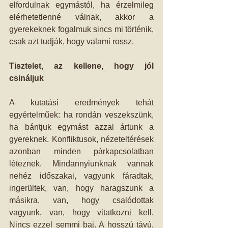
elfordulnak egymástól, ha érzelmileg 
elérhetetlenné válnak, akkor a 
gyerekeknek fogalmuk sincs mi történik, 
csak azt tudják, hogy valami rossz. 
Tisztelet, az kellene, hogy jól 
csináljuk
A kutatási eredmények tehát 
egyértelműek: ha rondán veszekszünk, 
ha bántjuk egymást azzal ártunk a 
gyereknek. Konfliktusok, nézeteltérések 
azonban minden párkapcsolatban 
léteznek. Mindannyiunknak vannak 
nehéz időszakai, vagyunk fáradtak, 
ingerültek, van, hogy haragszunk a 
másikra, van, hogy csalódottak 
vagyunk, van, hogy vitatkozni kell. 
Nincs ezzel semmi baj. A hosszú távú, 