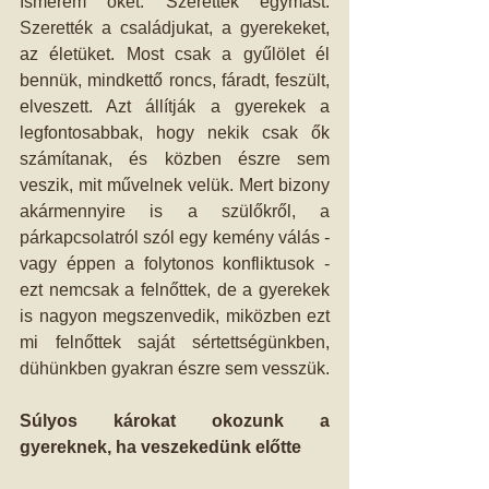
Ismerem őket. Szerették egymást. 
Szerették a családjukat, a gyerekeket, 
az életüket. Most csak a gyűlölet él 
bennük, mindkettő roncs, fáradt, feszült, 
elveszett. Azt állítják a gyerekek a 
legfontosabbak, hogy nekik csak ők 
számítanak, és közben észre sem 
veszik, mit művelnek velük. Mert bizony 
akármennyire is a szülőkről, a 
párkapcsolatról szól egy kemény válás - 
vagy éppen a folytonos konfliktusok - 
ezt nemcsak a felnőttek, de a gyerekek 
is nagyon megszenvedik, miközben ezt 
mi felnőttek saját sértettségünkben, 
dühünkben gyakran észre sem vesszük. 
Súlyos károkat okozunk a 
gyereknek, ha veszekedünk előtte