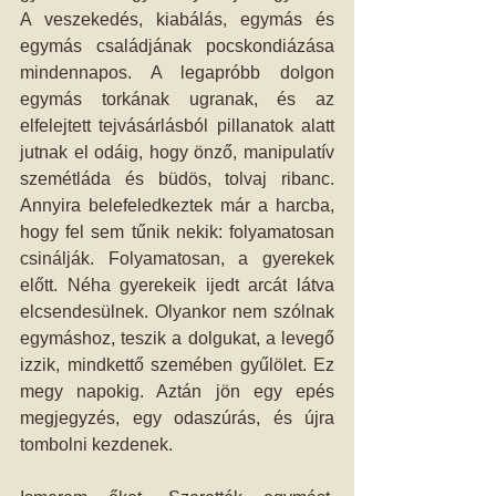
A veszekedés, kiabálás, egymás és 
egymás családjának pocskondiázása 
mindennapos. A legapróbb dolgon 
egymás torkának ugranak, és az 
elfelejtett tejvásárlásból pillanatok alatt 
jutnak el odáig, hogy önző, manipulatív 
szemétláda és büdös, tolvaj ribanc. 
Annyira belefeledkeztek már a harcba, 
hogy fel sem tűnik nekik: folyamatosan 
csinálják. Folyamatosan, a gyerekek 
előtt. Néha gyerekeik ijedt arcát látva 
elcsendesülnek. Olyankor nem szólnak 
egymáshoz, teszik a dolgukat, a levegő 
izzik, mindkettő szemében gyűlölet. Ez 
megy napokig. Aztán jön egy epés 
megjegyzés, egy odaszúrás, és újra 
tombolni kezdenek. 