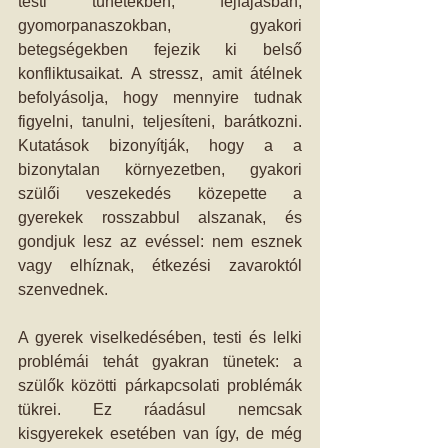
testi tünetekben, fejfájásban, 
gyomorpanaszokban, gyakori 
betegségekben fejezik ki belső 
konfliktusaikat. A stressz, amit átélnek 
befolyásolja, hogy mennyire tudnak 
figyelni, tanulni, teljesíteni, barátkozni. 
Kutatások bizonyítják, hogy a a 
bizonytalan környezetben, gyakori 
szülői veszekedés közepette a 
gyerekek rosszabbul alszanak, és 
gondjuk lesz az evéssel: nem esznek 
vagy elhíznak, étkezési zavaroktól 
szenvednek.
A gyerek viselkedésében, testi és lelki 
problémái tehát gyakran tünetek: a 
szülők közötti párkapcsolati problémák 
tükrei. Ez ráadásul nemcsak 
kisgyerekek esetében van így, de még 