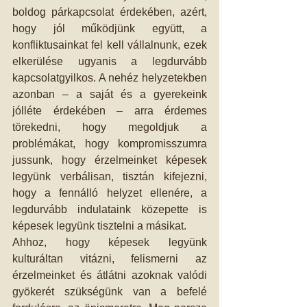
boldog párkapcsolat érdekében, azért, 
hogy jól működjünk együtt, a 
konfliktusainkat fel kell vállalnunk, ezek 
elkerülése ugyanis a legdurvább 
kapcsolatgyilkos. A nehéz helyzetekben 
azonban – a saját és a gyerekeink 
jólléte érdekében – arra érdemes 
törekedni, hogy megoldjuk a 
problémákat, hogy kompromisszumra 
jussunk, hogy érzelmeinket képesek 
legyünk verbálisan, tisztán kifejezni, 
hogy a fennálló helyzet ellenére, a 
legdurvább indulataink közepette is 
képesek legyünk tisztelni a másikat.
Ahhoz, hogy képesek legyünk 
kulturáltan vitázni, felismerni az 
érzelmeinket és átlátni azoknak valódi 
gyökerét szükségünk van a befelé 