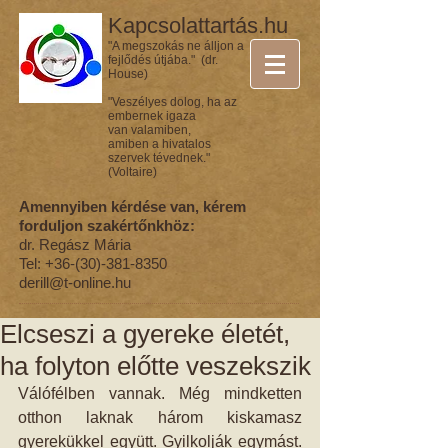
Kapcsolattartás.hu
"A megszokás ne álljon a
fejlődés útjába." (dr.
House)
"Veszélyes dolog, ha az
embernek igaza
van valamiben,
amiben a hivatalos
szervek tévednek."
(Voltaire)
Amennyiben kérdése van, kérem
forduljon szakértőnkhöz:
dr. Regász Mária
Tel:
+36-(30)-381-8350
derill@t-online.hu
Elcseszi a gyereke életét,
ha folyton előtte veszekszik
Válófélben vannak. Még mindketten 
otthon laknak három kiskamasz 
gyerekükkel együtt. Gyilkolják egymást. 