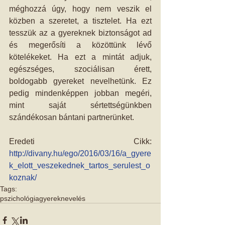
méghozzá úgy, hogy nem veszik el 
közben a szeretet, a tisztelet. Ha ezt 
tesszük az a gyereknek biztonságot ad 
és megerősíti a közöttünk lévő 
kötelékeket. Ha ezt a mintát adjuk, 
egészséges, szociálisan érett, 
boldogabb gyereket nevelhetünk. Ez 
pedig mindenképpen jobban megéri, 
mint saját sértettségünkben 
szándékosan bántani partnerünket. 
Eredeti Cikk:
http://divany.hu/ego/2016/03/16/a_gyere
k_elott_veszekednek_tartos_serulest_o
koznak/
Tags:
pszichológia
gyereknevelés