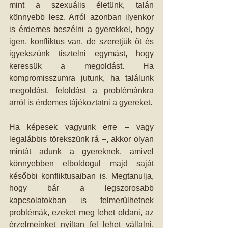
mint a szexuális életünk, talán 
könnyebb lesz. Arról azonban ilyenkor 
is érdemes beszélni a gyerekkel, hogy 
igen, konfliktus van, de szeretjük őt és 
igyekszünk tisztelni egymást, hogy 
keressük a megoldást. Ha 
kompromisszumra jutunk, ha találunk 
megoldást, feloldást a problémánkra 
arról is érdemes tájékoztatni a gyereket.
Ha képesek vagyunk erre – vagy 
legalábbis törekszünk rá –, akkor olyan 
mintát adunk a gyereknek, amivel 
könnyebben elboldogul majd saját 
későbbi konfliktusaiban is. Megtanulja, 
hogy bár a legszorosabb 
kapcsolatokban is felmerülhetnek 
problémák, ezeket meg lehet oldani, az 
érzelmeinket nyíltan fel lehet vállalni, 