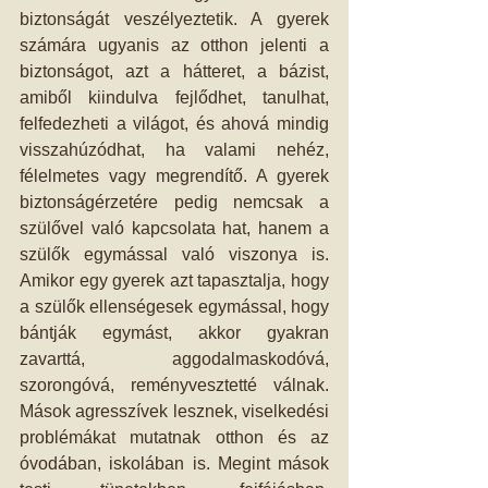
biztonságát veszélyeztetik. A gyerek 
számára ugyanis az otthon jelenti a 
biztonságot, azt a hátteret, a bázist, 
amiből kiindulva fejlődhet, tanulhat, 
felfedezheti a világot, és ahová mindig 
visszahúzódhat, ha valami nehéz, 
félelmetes vagy megrendítő. A gyerek 
biztonságérzetére pedig nemcsak a 
szülővel való kapcsolata hat, hanem a 
szülők egymással való viszonya is. 
Amikor egy gyerek azt tapasztalja, hogy 
a szülők ellenségesek egymással, hogy 
bántják egymást, akkor gyakran 
zavarttá, aggodalmaskodóvá, 
szorongóvá, reményvesztetté válnak. 
Mások agresszívek lesznek, viselkedési 
problémákat mutatnak otthon és az 
óvodában, iskolában is. Megint mások 