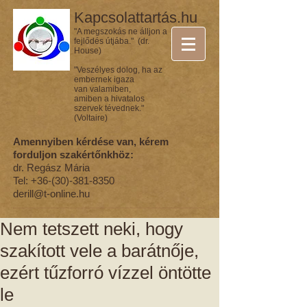
Kapcsolattartás.hu
"A megszokás ne álljon a
fejlődés útjába." (dr.
House)
"Veszélyes dolog, ha az
embernek igaza
van valamiben,
amiben a hivatalos
szervek tévednek."
(Voltaire)
Amennyiben kérdése van, kérem
forduljon szakértőnkhöz:
dr. Regász Mária
Tel:
+36-(30)-381-8350
derill@t-online.hu
Nem tetszett neki, hogy
szakított vele a barátnője,
ezért tűzforró vízzel öntötte
le