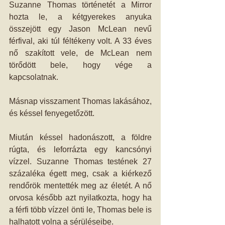
Suzanne Thomas történetét a Mirror 
hozta le, a kétgyerekes anyuka 
összejött egy Jason McLean nevű 
férfival, aki túl féltékeny volt. A 33 éves 
nő szakított vele, de McLean nem 
törődött bele, hogy vége a 
kapcsolatnak. 
Másnap visszament Thomas lakásához, 
és késsel fenyegetőzött. 
Miután késsel hadonászott, a földre 
rúgta, és leforrázta egy kancsónyi 
vízzel. Suzanne Thomas testének 27 
százaléka égett meg, csak a kiérkező 
rendőrök mentették meg az életét. A nő 
orvosa később azt nyilatkozta, hogy ha 
a férfi több vízzel önti le, Thomas bele is 
halhatott volna a sérüléseibe.  