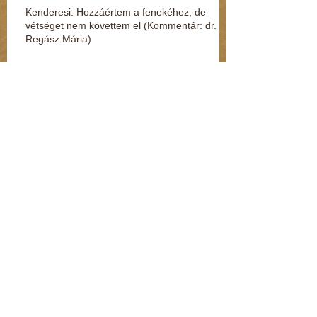
Kenderesi: Hozzáértem a fenekéhez, de
vétséget nem követtem el (Kommentár: dr.
Regász Mária)
Jelek, amikből rögtön kiderül, ha fuldoklik a
gyereked
Fénylik, de nem arany – a nárcisztikus
személyiség (Kommentár: dr. Regász Mária)
A legszörnyűbb mondatok, amik párterápián
hangzottak el