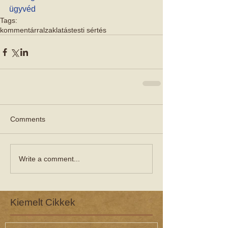
ügyvéd
Tags:
kommentárral
zaklatás
testi sértés
Comments
Write a comment...
Kiemelt Cikkek