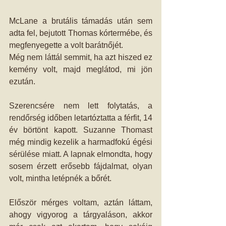
McLane a brutális támadás után sem 
adta fel, bejutott Thomas kórtermébe, és 
megfenyegette a volt barátnőjét.  
Még nem láttál semmit, ha azt hiszed ez 
kemény volt, majd meglátod, mi jön 
ezután.  
Szerencsére nem lett folytatás, a 
rendőrség időben letartóztatta a férfit, 14 
év börtönt kapott. Suzanne Thomast 
még mindig kezelik a harmadfokú égési 
sérülése miatt. A lapnak elmondta, hogy 
sosem érzett erősebb fájdalmat, olyan 
volt, mintha letépnék a bőrét.  
Először mérges voltam, aztán láttam, 
ahogy vigyorog a tárgyaláson, akkor 