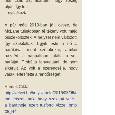
már csak azt akartam, hogy sokáig 
üljön. Így lett.  
– nyilatkozta.  
A pár még 2013-ban jött össze, de 
McLane túlságosan féltékeny volt, majd 
összeköltöztek. A helyzet nem változott, 
így szakítottak. Egyik este a nő a 
barátaival ment szórakozni, amikor 
hazaért, a nappaliban találta a volt 
barátját. Próbálta lenyugtatni, de nem 
sikerült. Az volt a szerencséje, hogy 
valaki értesítette a rendőrséget. 
Eredeti Cikk: 
http://velvet.hu/helyszinelo/2016/03/06/n
em_tetszett_neki_hogy_szakitott_vele_
a_baratnoje_ezert_tuzforro_vizzel_onto
tte_le/