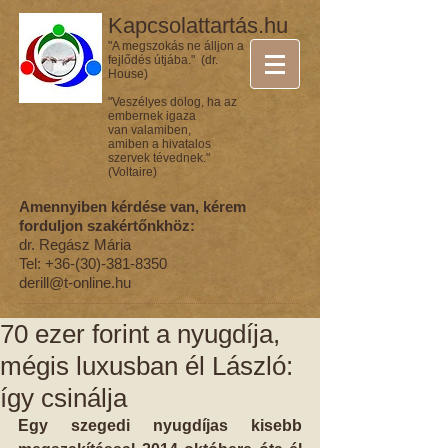
Kapcsolattartás.hu
"A megszokás ne álljon a
fejlődés útjába." (dr.
House)
"Veszélyes dolog, ha az
embernek igaza
van valamiben,
amiben a hivatalos
szervek tévednek."
(Voltaire)
Amennyiben kérdése van, kérem
forduljon szakértőnkhöz:
dr. Regász Mária
Tel:
+36-(30)-381-8350
derill@t-online.hu
70 ezer forint a nyugdíja,
mégis luxusban él László:
így csinálja
Egy szegedi nyugdíjas kisebb 