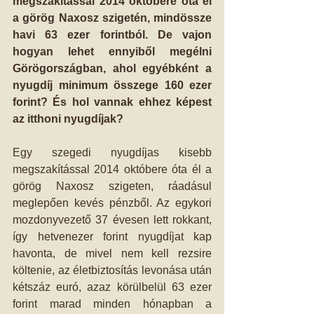
megszakítással 2014 októbere óta él 
a görög Naxosz szigetén, mindössze 
havi 63 ezer forintból. De vajon 
hogyan lehet ennyiből megélni 
Görögországban, ahol egyébként a 
nyugdíj minimum összege 160 ezer 
forint? És hol vannak ehhez képest 
az itthoni nyugdíjak?
Egy szegedi nyugdíjas kisebb 
megszakítással 2014 októbere óta él a 
görög Naxosz szigeten, ráadásul 
meglepően kevés pénzből. Az egykori 
mozdonyvezető 37 évesen lett rokkant, 
így hetvenezer forint nyugdíjat kap 
havonta, de mivel nem kell rezsire 
költenie, az életbiztosítás levonása után 
kétszáz euró, azaz körülbelül 63 ezer 
forint marad minden hónapban a 