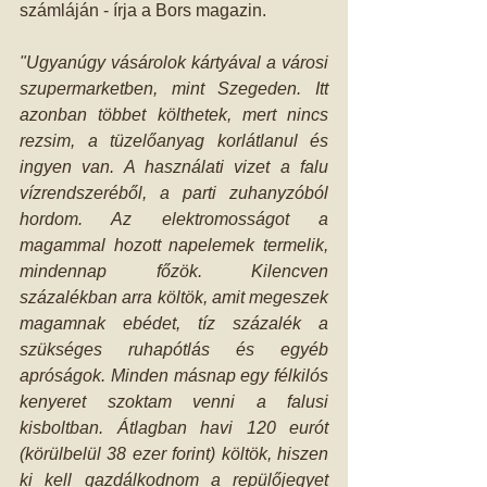
számláján - írja a Bors magazin. 
"Ugyanúgy vásárolok kártyával a városi 
szupermarketben, mint Szegeden. Itt 
azonban többet költhetek, mert nincs 
rezsim, a tüzelőanyag korlátlanul és 
ingyen van. A használati vizet a falu 
vízrendszeréből, a parti zuhanyzóból 
hordom. Az elektromosságot a 
magammal hozott napelemek termelik, 
mindennap főzök. Kilencven 
százalékban arra költök, amit megeszek 
magamnak ebédet, tíz százalék a 
szükséges ruhapótlás és egyéb 
apróságok. Minden másnap egy félkilós 
kenyeret szoktam venni a falusi 
kisboltban. Átlagban havi 120 eurót 
(körülbelül 38 ezer forint) költök, hiszen 
ki kell gazdálkodnom a repülőjegyet 