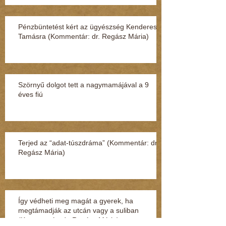
Pénzbüntetést kért az ügyészség Kenderesi
Tamásra (Kommentár: dr. Regász Mária)
Szörnyű dolgot tett a nagymamájával a 9
éves fiú
Terjed az “adat-túszdráma” (Kommentár: dr.
Regász Mária)
Így védheti meg magát a gyerek, ha
megtámadják az utcán vagy a suliban
(Kommentár: dr. Regász Mária)