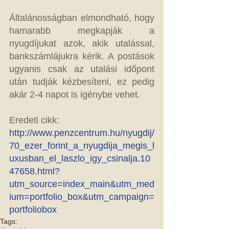
Általánosságban elmondható, hogy 
hamarabb megkapják a 
nyugdíjukat azok, akik utalással, 
bankszámlájukra kérik. A postások 
ugyanis csak az utalási időpont 
után tudják kézbesíteni, ez pedig 
akár 2-4 napot is igénybe vehet. 
Eredeti cikk: 
http://www.penzcentrum.hu/nyugdij/
70_ezer_forint_a_nyugdija_megis_l
uxusban_el_laszlo_igy_csinalja.10
47658.html?
utm_source=index_main&utm_med
ium=portfolio_box&utm_campaign=
portfoliobox
Tags: