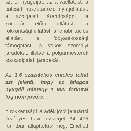
szülői nyugdíjat, az árvaellátást, a 
baleseti hozzátartozói nyugellátást, 
a szolgálati járandóságot, a 
korhatár előtti ellátást, a 
rokkantsági ellátást, a rehabilitációs 
ellátást, a fogyatékossági 
támogatást, a vakok személyi 
járadékát, illetve a polgármesterek 
közszolgálati járadékát. 
Az 1,6 százalékos emelés tehát 
azt jelenti, hogy az átlagos 
nyugdíj mintegy 1 900 forinttal 
fog nőni jövőre.
A rokkantsági járadék jövő januártól 
érvényes havi összegét 34 475 
forintban állapították meg. Emellett 