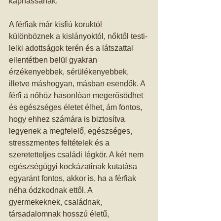
kaphassanak.  
A férfiak már kisfiú koruktól 
különböznek a kislányoktól, nőktől testi-
lelki adottságok terén és a látszattal 
ellentétben belül gyakran 
érzékenyebbek, sérülékenyebbek, 
illetve máshogyan, másban esendők. A 
férfi a nőhöz hasonlóan megerősödhet 
és egészséges életet élhet, ám fontos, 
hogy ehhez számára is biztosítva 
legyenek a megfelelő, egészséges, 
stresszmentes feltételek és a 
szeretetteljes családi légkör. A két nem 
egészségügyi kockázatinak kutatása 
egyaránt fontos, akkor is, ha a férfiak 
néha ódzkodnak ettől. A 
gyermekeknek, családnak, 
társadalomnak hosszú életű, 