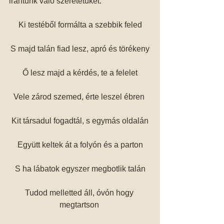
irántunk való szeretetüket. 
Ki testéből formálta a szebbik feled
S majd talán fiad lesz, apró és törékeny
Ő lesz majd a kérdés, te a felelet
Vele zárod szemed, érte leszel ébren 
Kit társadul fogadtál, s egymás oldalán
Együtt keltek át a folyón és a parton
S ha lábatok egyszer megbotlik talán
Tudod melletted áll, óvón hogy 
megtartson 