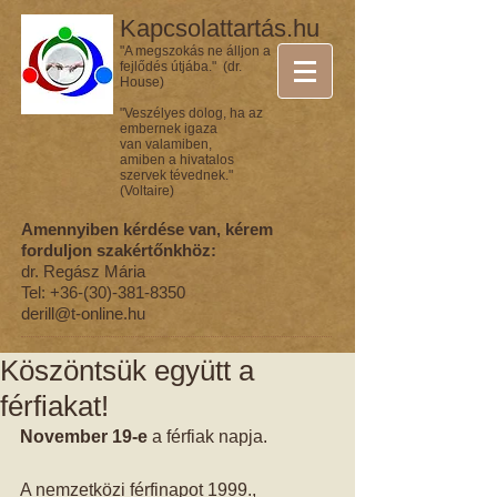
Kapcsolattartás.hu
"A megszokás ne álljon a
fejlődés útjába." (dr.
House)
"Veszélyes dolog, ha az
embernek igaza
van valamiben,
amiben a hivatalos
szervek tévednek."
(Voltaire)
Amennyiben kérdése van, kérem
forduljon szakértőnkhöz:
dr. Regász Mária
Tel:
+36-(30)-381-8350
derill@t-online.hu
Köszöntsük együtt a
férfiakat!
November 19-e 
a férfiak napja. 
A nemzetközi férfinapot 1999., 