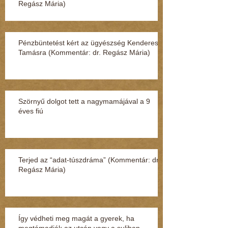
Regász Mária)
Pénzbüntetést kért az ügyészség Kenderesi
Tamásra (Kommentár: dr. Regász Mária)
Szörnyű dolgot tett a nagymamájával a 9
éves fiú
Terjed az “adat-túszdráma” (Kommentár: dr.
Regász Mária)
Így védheti meg magát a gyerek, ha
megtámadják az utcán vagy a suliban