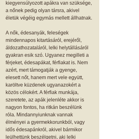
kiegyensúlyozott apákra van szüksége, 
a nőnek pedig olyan társra, akivel 
életük végéig egymás mellett állhatnak. 
A nők, édesanyák, feleségek 
mindennapos kitartásáról, erejéről, 
áldozathozataláról, lelki helytállásáról 
gyakran esik szó. Ugyanez megilleti a 
férjeket, édesapákat, férfiakat is. Nem 
azért, mert támogatják a gyenge, 
elesett nőt, hanem mert vele együtt, 
karöltve küzdenek ugyanazokért a 
közös célokért. A férfiak munkája, 
szeretete, az apák jelenléte akkor is 
nagyon fontos, ha ritkán beszélünk 
róla. Mindannyiunknak vannak 
élményei a gyermekkorunkból, vagy 
idős édesapánkról, akivel bármikor 
leülhettünk beszélgetni, aki lelki 