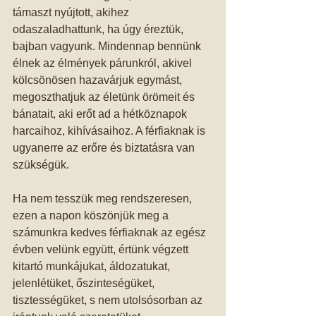
támaszt nyújtott, akihez 
odaszaladhattunk, ha úgy éreztük, 
bajban vagyunk. Mindennap bennünk 
élnek az élmények párunkról, akivel 
kölcsönösen hazavárjuk egymást, 
megoszthatjuk az életünk örömeit és 
bánatait, aki erőt ad a hétköznapok 
harcaihoz, kihívásaihoz. A férfiaknak is 
ugyanerre az erőre és biztatásra van 
szükségük.  
Ha nem tesszük meg rendszeresen, 
ezen a napon köszönjük meg a 
számunkra kedves férfiaknak az egész 
évben velünk együtt, értünk végzett 
kitartó munkájukat, áldozatukat, 
jelenlétüket, őszinteségüket, 
tisztességüket, s nem utolsósorban az 