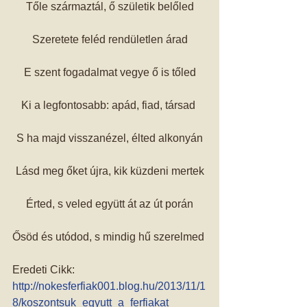
Tőle származtál, ő születik belőled
Szeretete feléd rendületlen árad
E szent fogadalmat vegye ő is tőled
Ki a legfontosabb: apád, fiad, társad 
S ha majd visszanézel, élted alkonyán
Lásd meg őket újra, kik küzdeni mertek
Érted, s veled együtt át az út porán
Ősöd és utódod, s mindig hű szerelmed 
Eredeti Cikk: 
http://nokesferfiak001.blog.hu/2013/11/1
8/koszontsuk_egyutt_a_ferfiakat