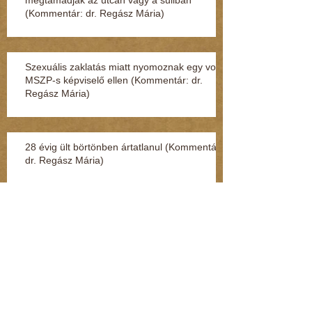
(Kommentár: dr. Regász Mária)
Szexuális zaklatás miatt nyomoznak egy volt
MSZP-s képviselő ellen (Kommentár: dr.
Regász Mária)
28 évig ült börtönben ártatlanul (Kommentár:
dr. Regász Mária)
4 hónap leforgása alatt fokozatosan tűnt el a
teljes személyiségem (Kommentár: dr.
Regász Mária)
Kenderesi: Hozzáértem a fenekéhez, de