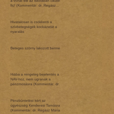
a vonat elé az iskolában cikizett
fiú! (Kommentár: dr. Regász
Mári
Hivatalosan is csökkenti a
szívbetegségek kockázatát a
nyaralás
Beteges szörny lakozott benne
Hiába a rengeteg bejelentés a
NAV-hoz, nem ugranak a
pénzmosásra (Kommentár: dr.
Regász Mária)
Pénzbüntetést kért az
ügyészség Kenderesi Tamásra
(Kommentár: dr. Regász Mária)