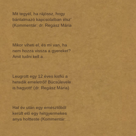
Mit tegyél, ha rájössz, hogy
bántalmazó kapcsolatban élsz?
(Kommentár: dr. Regász Mária)
Mikor viheti el, és mi van, ha
nem hozza vissza a gyereket?
Amit tudni kell a
gyermekláthatásról (Ko
Leugrott egy 12 éves kisfiú a
hetedik emeletről! Búcsúlevelet
is hagyott! (dr. Regász Mária)
Hat év után egy emésztőből
került elő egy hétgyermekes
anya holtteste (Kommentár:
dr.Regász Mária)