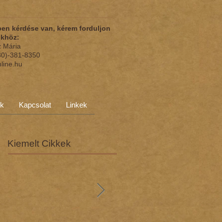
en kérdése van, kérem forduljon
nkhöz:
z Mária
(30)-381-8350
nline.hu
ok
Kapcsolat
Linkek
Kiemelt Cikkek