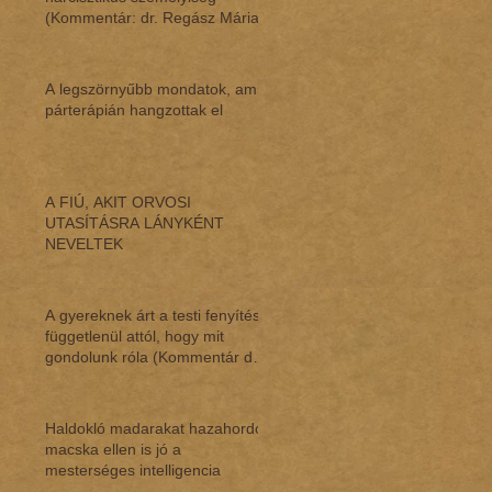
(Kommentár: dr. Regász Mária)
A legszörnyűbb mondatok, amik
párterápián hangzottak el
A FIÚ, AKIT ORVOSI
UTASÍTÁSRA LÁNYKÉNT
NEVELTEK
A gyereknek árt a testi fenyítés,
függetlenül attól, hogy mit
gondolunk róla (Kommentár dr.
Regász M
Haldokló madarakat hazahordó
macska ellen is jó a
mesterséges intelligencia