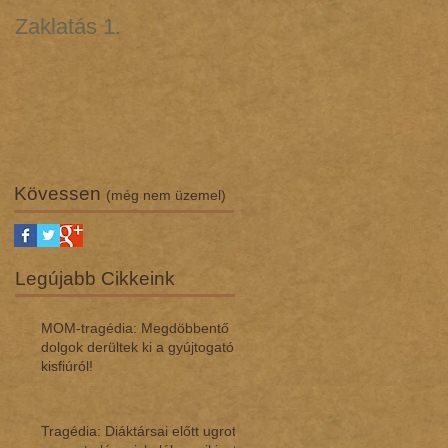
Zaklatás 1.
Zaklatás 3 - Lúgos
támadás (interjú dr.
Regász Máriával)
Kövessen
(még nem üzemel)
Legújabb Cikkeink
MOM-tragédia: Megdöbbentő
dol­gok de­rül­tek ki a gyúj­to­gató
kisfi­ú­ról!
Tragédia: Diáktársai előtt ugrott