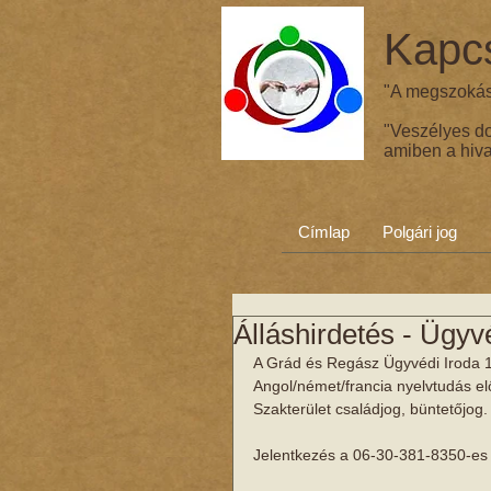
Kapcs
"A megszokás 
"Veszélyes d
amiben a hiva
Címlap
Polgári jog
Álláshirdetés - Ügyvé
A Grád és Regász Ügyvédi Iroda 1 
Angol/német/francia nyelvtudás el
Szakterület családjog, büntetőjog
Jelentkezés a 06-30-381-8350-es 