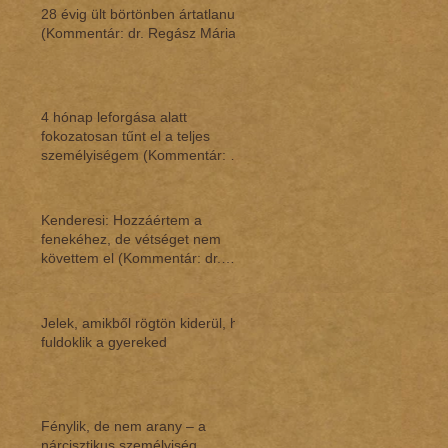
28 évig ült börtönben ártatlanul
(Kommentár: dr. Regász Mária)
4 hónap leforgása alatt
fokozatosan tűnt el a teljes
személyiségem (Kommentár: dr.
Regász Mária)
Kenderesi: Hozzáértem a
fenekéhez, de vétséget nem
követtem el (Kommentár: dr.
Regász Mária)
Jelek, amikből rögtön kiderül, ha
fuldoklik a gyereked
Fénylik, de nem arany – a
nárcisztikus személyiség