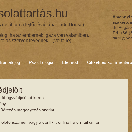
olattartás.hu
Amennyib
szakértő
ne álljon a fejlődés útjába." (dr. House)
dr. Regás
Tel: +36-
olog, ha az embernek igaza van valamiben,
derill@t-o
talos szervek tévednek." (Voltaire)
Büntetőjog
Pszichológia
Életmód
Cikkek és kommentár
djelölt
fő ügyvédjelöltet keres. 
őny. 
. Bérezés megegyezés szerint. 
telefonszámon vagy a derill@t-online.hu e-mail címen 