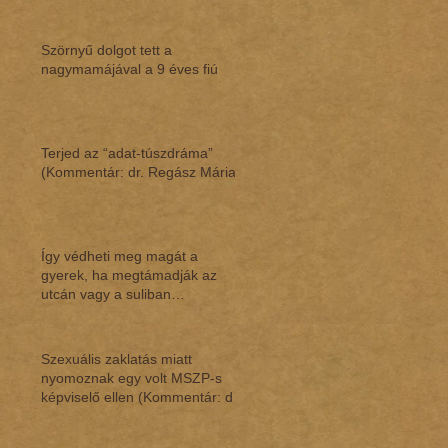
Szörnyű dolgot tett a
nagymamájával a 9 éves fiú
Terjed az “adat-túszdráma”
(Kommentár: dr. Regász Mária)
Így védheti meg magát a
gyerek, ha megtámadják az
utcán vagy a suliban
(Kommentár: dr. Regász Mária)
Szexuális zaklatás miatt
nyomoznak egy volt MSZP-s
képviselő ellen (Kommentár: dr.
Regász Mária)